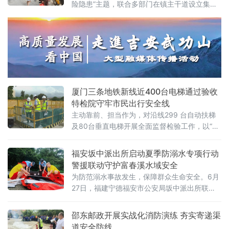
险隐患”主题，联合多部门在镇主干道设立集中
年，为外资企业、国际学校及外籍人士提供产
宣传咨询台，开展安全宣传咨询日活动，面向
品。
群众普及安全生产、禁毒、反电诈、道路交通
安全、防溺水等知识，推动安全理念深入基
层、深入人心。活动现场，2026年安全生产月
主题展板、反诈科普海报等宣传物料整齐陈
列，内容涵盖消防安全、道路出行、燃气使
厦门三条地铁新线近400台电梯通过验收
特检院守牢市民出行安全线
主动靠前、担当作为，对沿线299 台自动扶梯
及80台垂直电梯开展全面监督检验工作，以“零
缺陷”的高标准护航这张“民生答卷”。据悉，地
铁3号线机场段、4号线和6号线均已顺利完成系
福安坂中派出所启动夏季防溺水专项行动
统调试与相关工程验收，正处于开通冲刺前的
警援联动守护富春溪水域安全
试运行阶段。作为串联厦门火车站、翔安国际
为防范溺水事故发生，保障群众生命安全。6月
机场、厦门北
27日，福建宁德福安市公安局坂中派出所联合
属地乡镇、红黄蓝水上救援队，启动2026年夏
季防溺水专项守护行动。
邵东邮政开展实战化消防演练 夯实寄递渠
道安全防线