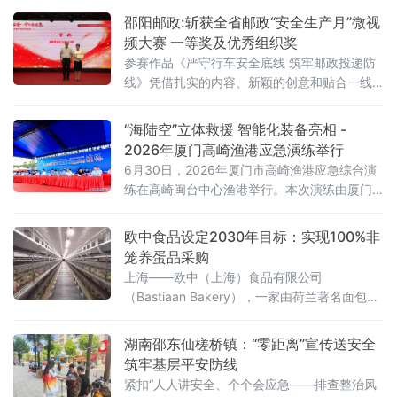
邵阳邮政:斩获全省邮政“安全生产月”微视
频大赛 一等奖及优秀组织奖
参赛作品《严守行车安全底线 筑牢邮政投递防
线》凭借扎实的内容、新颖的创意和贴合一线
的视角，荣获湖南邮政“安全生产月”微视频大赛
一等奖。同时，公司凭借出色的组织能力、优
“海陆空”立体救援 智能化装备亮相 -
质的作品质量，获评优秀组织奖。为推动2026
2026年厦门高崎渔港应急演练举行
年“安全生产月”活动走深走实，进一步夯实全员
6月30日，2026年厦门市高崎渔港应急综合演
安全履职意识，邵阳邮政高度重视本次赛事，
练在高崎闽台中心渔港举行。本次演练由厦门
提前统筹部署、精心筹备打磨。公司聚焦邮政
市海洋发展局与福建省渔业互保协会联合主
生产作业、投递交通出行、日常消防安全、突
办，紧扣2026年安全生产月“人人讲安全、个个
欧中食品设定2030年目标：实现100%非
会应急——排查整治风险隐患”主题，旨在全面
笼养蛋品采购
提升渔港防台风、救生和消防等海上突发事件
上海——欧中（上海）食品有限公司
应急处置能力。高崎闽台中心渔港作为厦门市
（Bastiaan Bakery），一家由荷兰著名面包师
唯一的国家级中心渔港，是海峡两岸渔业交流
Bastiaan Van Veenendaal于2000年在上海创
合作的重要平台，承担着厦、漳
立的欧式烘焙标杆企业，今日宣布正式发布最
湖南邵东仙槎桥镇：“零距离”宣传送安全
新的可持续采购政策。公司设定目标，计划到
筑牢基层平安防线
2030年，在工厂中实现100%非笼养蛋品采
紧扣“人人讲安全、个个会应急——排查整治风
购。欧中食品服务上海及周边城市已超过二十