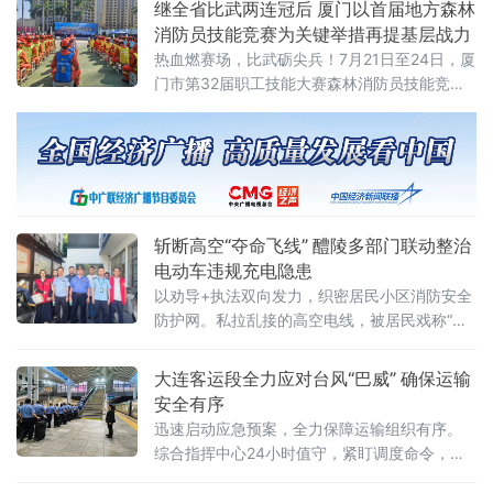
继全省比武两连冠后 厦门以首届地方森林
消防员技能竞赛为关键举措再提基层战力
热血燃赛场，比武砺尖兵！7月21日至24日，厦
门市第32届职工技能大赛森林消防员技能竞赛
在集美区举行。赛事由市总工会、市应急管理
局联合主办，市机关事业工会联合会、市应急
管理局工会承办，是厦门市首次面向基层森林
消防救援队伍举办的专业化、综合性职业技能
竞赛，通过“以赛促训、以赛强能”的方式，进一
步建强全市森林消防攻坚力量，夯实守护绿水
斩断高空“夺命飞线” 醴陵多部门联动整治
青山的“硬实力”，筑牢厦门森林生态安全“
电动车违规充电隐患
以劝导+执法双向发力，织密居民小区消防安全
防护网。私拉乱接的高空电线，被居民戏称“钓
鱼线”，却是极易酿成惨剧
大连客运段全力应对台风“巴威” 确保运输
安全有序
迅速启动应急预案，全力保障运输组织有序。
综合指挥中心24小时值守，紧盯调度命令，动
态掌握列车运行情况，及时调整乘务交路和人