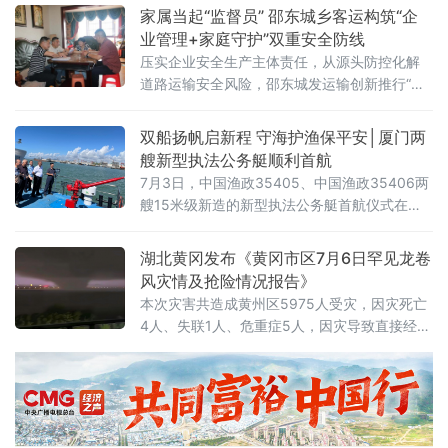
术学院航海学院及琼头避风港有序开展，近百
家属当起“监督员” 邵东城乡客运构筑“企
名渔民参与集训。 自5月1日新修订的《中华人
业管理+家庭守护”双重安全防线
民共和国渔业法》正式实施以来，厦门渔业行
压实企业安全生产主体责任，从源头防控化解
业迈入依法治渔、绿色兴渔的全新阶段。为适
道路运输安全风险，邵东城发运输创新推行“驾
配新法要求、贴合渔业安全生产新形势，厦门
驶员+车辆+道路”网格化安全管理模式
市海洋与渔
双船扬帆启新程 守海护渔保平安│厦门两
艘新型执法公务艇顺利首航
7月3日，中国渔政35405、中国渔政35406两
艘15米级新造的新型执法公务艇首航仪式在厦
门欧厝渔港举行。
湖北黄冈发布《黄冈市区7月6日罕见龙卷
风灾情及抢险情况报告》
本次灾害共造成黄州区5975人受灾，因灾死亡
4人、失联1人、危重症5人，因灾导致直接经济
损失4.5亿元左右。