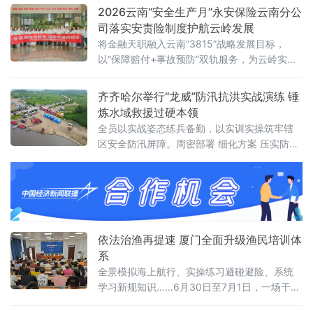
员配备，确保信息传达
2026云南“安全生产月”永安保险云南分公
司落实安责险制度护航云岭发展
将金融天职融入云南“3815”战略发展目标，
以“保障赔付+事故预防”双轨服务，为云岭实体
经济筑牢安全屏障，成为守护民生福祉、稳定
社会大局的“减压阀”。 党建引领，践行国企社
齐齐哈尔举行“龙威”防汛抗洪实战演练 锤
会责任永安保
炼水域救援过硬本领
全员以实战姿态练兵备勤，以实训实操筑牢辖
区安全防汛屏障。周密部署 细化方案 压实防汛
备战责任本次演练紧扣辖区汛期风险特点，立
足真实汛情场景，
依法治渔再提速 厦门全面升级渔民培训体
系
全景模拟海上航行、实操练习避碰避险、系统
学习新规知识……6月30日至7月1日，一场干货
满满的海洋机驾长专项培训在厦门海洋职业技