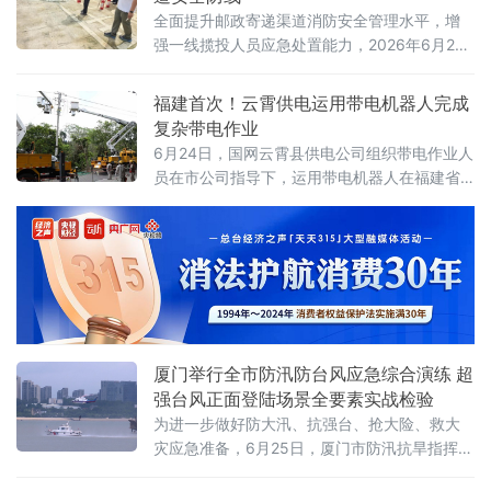
全面提升邮政寄递渠道消防安全管理水平，增
强一线揽投人员应急处置能力，2026年6月25
日，邵东邮政分公司组织全员开展实战化消防
演练，以真训实练筑牢安全屏障。 演练由分公
福建首次！云霄供电运用带电机器人完成
司安保专干主讲，系统讲解火灾隐患识别要点
复杂带电作业
与初期火灾扑救策略，并现场演示灭火器“提、
6月24日，国网云霄县供电公司组织带电作业人
拔、握、压”四步操作法。参训员工逐一实操，
员在市公司指导下，运用带电机器人在福建省
从初始的生疏慌乱逐步过渡至从容规范，灭火
漳州市云霄县10千伏曲溪支线32号杆开展全省
器成为现场人员心中切实可依的
首次带负荷加装隔离开关复杂作业，加速推进
带电作业数字化、智能化转型。
厦门举行全市防汛防台风应急综合演练 超
强台风正面登陆场景全要素实战检验
为进一步做好防大汛、抗强台、抢大险、救大
灾应急准备，6月25日，厦门市防汛抗旱指挥部
办公室、市应急局、市消防救援局、市交通