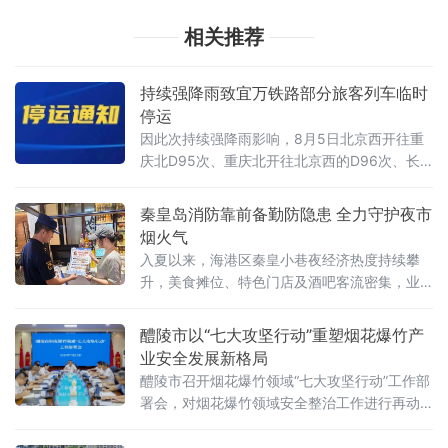
相关推荐
持续强降雨致宜万铁路部分旅客列车临时
停运
因此次持续强降雨影响，8月5日北京西开往重
庆北D95次、重庆北开往北京西的D96次、长
沙开往成都西的K503次、成都西开往长沙的
K504次，利川开往汉口的D5980次、D5976
秦皇岛消防靠前备勤防隐患 全力守护夜市
次、D5982次、D5944次、D9290次，利川开
烟火气
往武穴西的D5
入夏以来，海港区秦皇小巷夜经济热度持续攀
升，美食摊位、特色门店及酒吧客流密集，业
态复杂用，火用电集中，消防安全防控压力较
大。为保障市民游客消费安全，7月31日至8月1
醴陵市以“七大攻坚行动”重塑烟花爆竹产
日，秦皇岛市消防救援支队靠前部署，连续两
业安全发展新格局
晚在秦皇小巷开展夜间前置备勤，筑牢夜市消
醴陵市召开烟花爆竹领域“七大攻坚行动”工作部
防安全防线。
署会，对烟花爆竹领域安全整治工作进行再动
员、再部署。