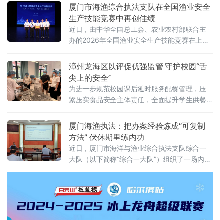
局、市市政园林局、厦门海事局联合举办了全
厦门市海渔综合执法支队在全国渔业安全
市防汛防台风应急综合演练，市委常委、常务
生产技能竞赛中再创佳绩
副市长、市防汛抗旱指挥部总指挥黄燕添出席
近日，由中华全国总工会、农业农村部联合主
并现场指挥演练。
办的2026年全国渔业安全生产技能竞赛在上海
海洋大学圆满落幕。厦门市海洋与渔业综合执
法支队（以下简称“支队”）组队参赛，再次荣获
漳州龙海区以评促优强监管 守护校园“舌
团队三等奖，展现了参赛队员过硬的专业素养
尖上的安全”
和昂扬的拼搏精神。
为进一步规范校园课后延时服务配餐管理，压
紧压实食品安全主体责任，全面提升学生供餐
质量与服务品质，切实守护学生饮食安全与身
心健康，6月25日，福建省漳州市龙海区教育局
厦门海渔执法：把办案经验炼成“可复制
联合漳州市龙投教育投资有限公司，深入辖区
方法” 伏休期里练内功
学校开展课后延时配餐服务专项考核测评，以
近日，厦门市海洋与渔业综合执法支队综合一
常态化监管筑牢校园食品安全坚实屏障。
大队（以下简称“综合一大队”）组织了一场内部
业务交流，由执法骨干邓永刚主讲《渔业执法
案件处理流程解析》。授课围绕案件办理全流
程，系统梳理了立案前调查取证和立案后审批
处罚两个阶段的核心要点。这场交流的特别之
处在于：它不是在讲一套理论，而是在总结一