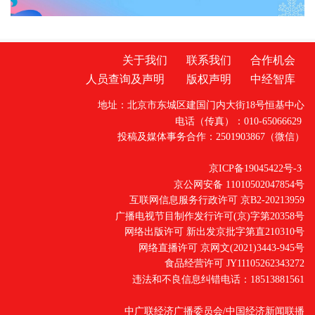
套方法。把办案拆解成“表”与“里”“立案前调查取
证，是‘对外’，面对的是当
关于我们
联系我们
合作机会
人员查询及声明
版权声明
中经智库
地址：北京市东城区建国门内大街18号恒基中心
电话（传真）：010-65066629
投稿及媒体事务合作：2501903867（微信）
京ICP备19045422号-3
京公网安备 11010502047854号
互联网信息服务行政许可 京B2-20213959
广播电视节目制作发行许可(京)字第20358号
网络出版许可 新出发京批字第直210310号
网络直播许可 京网文(2021)3443-945号
食品经营许可 JY11105262343272
违法和不良信息纠错电话：18513881561
中广联经济广播委员会/中国经济新闻联播