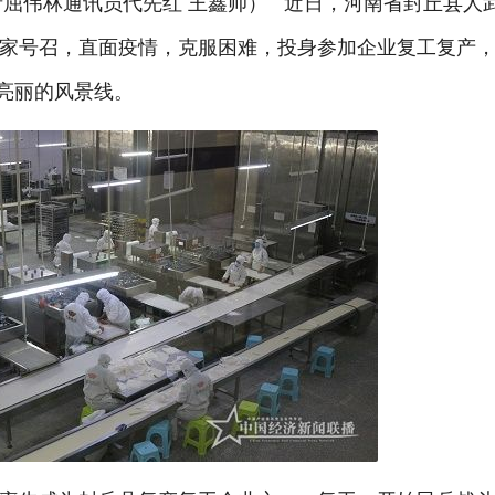
者屈伟林通讯员代先红 王鑫帅） 近日，河南省封丘县人
家号召，直面疫情，克服困难，投身参加企业复工复产
道亮丽的风景线。