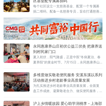
区基金配专属募捐码
每个社区设立一支慈善基金、配置一个专属募
捐二维码、配备一名慈善专员，旨在打通慈善
服务“最后一公里”。在7月17日召开的鼓楼区
2026年度基层慈善工作专题座谈会上，这一模
式获得民政部门肯定。福州市民政局福利慈善
处处长韩云表示，该模式务实可行，具有良好
的示范推广价值。据鼓楼区慈善总会介绍，社
区慈善专
永同惠康养山庄初伏公益三伏灸 把康养送
到村民家门口
夏入初伏，阳气隆盛，正是中医“冬病夏治、春
夏养阳”的黄金时节。7月15日，永同惠康养山
庄立足福建福州永泰同安本土，面向周边邻里
乡亲暖心推出的初伏公益三伏灸活动圆满举
多维度做实敬老便民服务 安溪东溪以系列
办。这场没有繁杂流程、不设参与门槛的家门
活动推进乡村老龄事业高质量发展
口康养惠民行动，以专业古法艾灸、贴心便民
为扎实推进乡村老龄事业高质量发展，全面复
服务，把传统中医药的温热守护送到村民身
盘工作成效、凝聚敬老合力、做实便民服务，7
边，让千年养生智慧真正融入寻常百姓的夏日
月14日，福建省泉州市安溪县东溪老年协会文
日常。作为山庄深耕乡村康养、服务基
体活动中心开展2026年上半年工作总结、红色
沪上乡情暖故园 爱心助学润桃李 - 上海邵