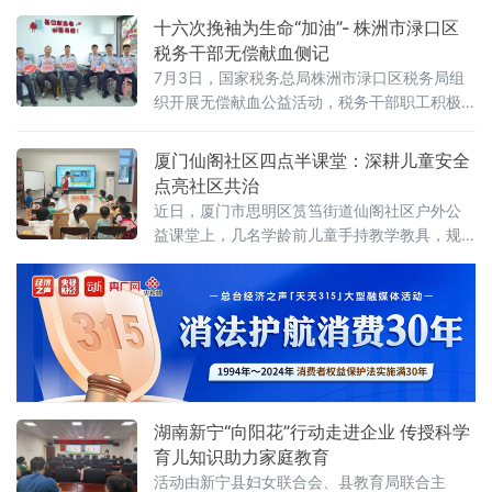
果、芋圆、西米和仙草冻
情暖意。东安街道立足实际，创新实施“一人一
十六次挽袖为生命“加油”- 株洲市渌口区
策”精准帮扶工作法，用常态化、全方位的贴心
税务干部无偿献血侧记
服务，为独居老人的晚年生活撑起了一片晴
7月3日，国家税务总局株洲市渌口区税务局组
空。
织开展无偿献血公益活动，税务干部职工积极
响应，走进株洲市中心血站，以涓涓热血传递
社会温情，以实际行动诠释责任担当。活动现
厦门仙阁社区四点半课堂：深耕儿童安全
场秩序井然，参加献血的干部职工在医护人员
点亮社区共治
引导下，依次完成信息登记、血压测量、血液
近日，厦门市思明区筼筜街道仙阁社区户外公
初筛等流程，分批有序挽袖献血。队伍中，既
益课堂上，几名学龄前儿童手持教学教具，规
有坚持多年参与公益的老同志，也有初次上阵
范完成灭火实操演示，稚嫩清晰的讲解赢得在
的年轻面孔。一袋袋殷红血液，汇聚成税务人
场家长阵阵掌声。
对生命的守护与
湖南新宁“向阳花”行动走进企业 传授科学
育儿知识助力家庭教育
活动由新宁县妇女联合会、县教育局联合主