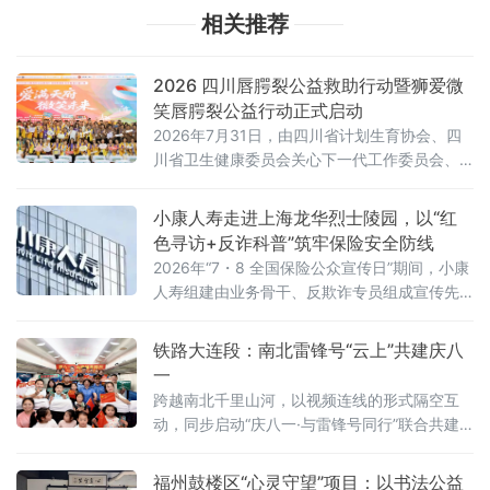
相关推荐
2026 四川唇腭裂公益救助行动暨狮爱微
笑唇腭裂公益行动正式启动
2026年7月31日，由四川省计划生育协会、四
川省卫生健康委员会关心下一代工作委员会、
南充市卫生健康委员会、微笑明天慈善基金
会、逸杰国际慈善基金会、首都医科大学附属
小康人寿走进上海龙华烈士陵园，以“红
北京安贞医院南充医院・南充市中心医院联合
色寻访+反诈科普”筑牢保险安全防线
中国狮子联会浙江代表处等爱心机构共同主办
2026年“7・8 全国保险公众宣传日”期间，小康
的 "2026 四川唇腭裂公益救助行动暨狮爱微笑
人寿组建由业务骨干、反欺诈专员组成宣传先
唇腭裂公益行动" 启动仪式在南充隆重举行。
锋队，走进上海龙华烈士陵园，开展以“保险保
障千万家，反诈行动靠大家”为主题的线下反保
铁路大连段：南北雷锋号“云上”共建庆八
险欺诈专项宣传活动，在红色文旅场景中面向
一
往来市民普及反诈知识，揭露各类保险诈骗套
跨越南北千里山河，以视频连线的形式隔空互
路，守护群众财产安全。
动，同步启动“庆八一·与雷锋号同行”联合共建
主题活动，以铁路特有的方式致敬军旅、传承
雷锋精神，开启南北“雷锋号”深度共建的全新篇
福州鼓楼区“心灵守望”项目：以书法公益