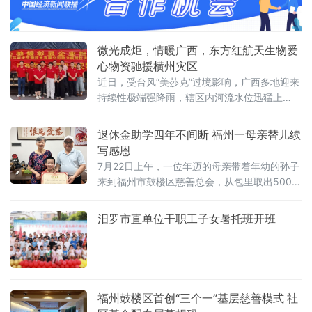
一片温暖的天空，书写了一曲孝老爱亲的感人
赞歌。爱心缘起：两次义举，为困境少年点亮
希望刘洪波的“父亲”之路，始于1996年。那
年，妻妹刘凤霞
微光成炬，情暖广西，东方红航天生物爱
心物资驰援横州灾区
近日，受台风“美莎克”过境影响，广西多地迎来
持续性极端强降雨，辖区内河流水位迅猛上
涨，多处道路、村落通行受阻，防汛形势严
峻。此次汛情中，横州市为受灾核心区域，六
退休金助学四年不间断 福州一母亲替儿续
蓝水库、云表水库等重点水利设施相继出现漫
写感恩
顶、坝体缺口等重大险情，泄洪洪水致使周边
7月22日上午，一位年迈的母亲带着年幼的孙子
多个村庄受淹，部分区域一度陷入道路、通信
来到福州市鼓楼区慈善总会，从包里取出500元
双重中断的困境。
现金，捐给助学项目。这是她连续第四年以个
人退休金进行捐赠。而这一善举，源于数年前
汨罗市直单位干职工子女暑托班开班
她的儿子曾作为困境学生接受过该会的助学资
助。据了解，多年前，这名学子因家庭经济困
难面临求学压力，经鼓楼区慈善总会筛查认定
后，获得助学资金支持。在慈善帮扶下，他得
以专注学业，顺利完成学业并走上
福州鼓楼区首创“三个一”基层慈善模式 社