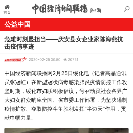
首页
公益中国
危难时刻显担当——庆安县女企业家陈海燕抗
击疫情事迹
2020-02-25 09:50
20751
中国经济新闻联播网2月25日绥化电（记者高晶通讯
员张冠虹）在新型冠状病毒感染肺炎疫情防控工作攻
坚时期，绥化市妇联积极倡议，号召动员社会各界广
大妇女群众响应全国、省市委工作部署，为坚决遏制
疫情扩散、夺取防控斗争胜利发挥“半边天”作用，贡
献巾帼力量。