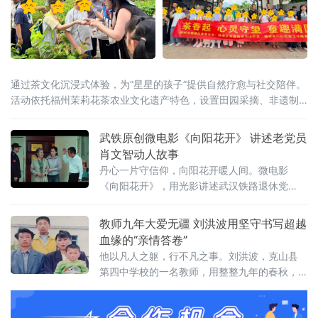
通过茶文化沉浸式体验，为“星星的孩子”提供自然疗愈与社交陪伴。
活动依托福州茉莉花茶农业文化遗产特色，设置田园采摘、非遗制
茶观摩、串花手作等环节。在茶园，孩子们提着竹篮采摘茉莉鲜
花；在茶馆，
武铁原创微电影《向阳花开》 讲述老党员
肖文智动人故事
丹心一片守信仰，向阳花开暖人间。微电影
《向阳花开》，用光影讲述武汉铁路退休党
员、湖北省道德模范肖文智崇德向善、无私奉
献的动人故事。
教师九年大爱无疆 刘洪波用坚守书写超越
血缘的“亲情答卷”
他以凡人之躯，行不凡之事。刘洪波，克山县
第四中学校的一名教师，用整整九年的春秋，
倾尽个人所有，无私照料两名陷入人生困境的
少年，用超越血缘的亲情与责任，为他们撑起