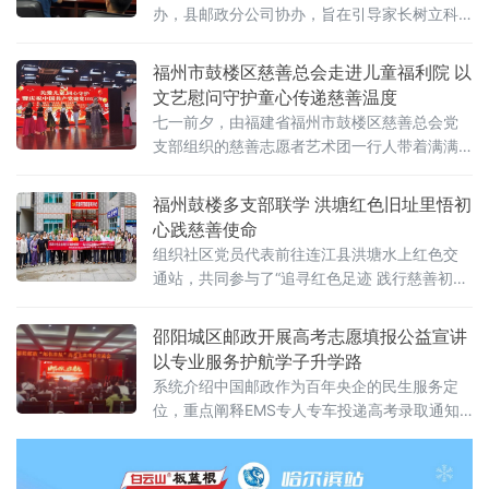
办，县邮政分公司协办，旨在引导家长树立科
学育儿观念，提升家庭教育能力。讲座邀请家
庭教育专业讲师，以“影响孩子一生的五大能
福州市鼓楼区慈善总会走进儿童福利院 以
力”为主线，围绕0至6岁婴幼儿在大运动能力、
文艺慰问守护童心传递慈善温度
精细动
七一前夕，由福建省福州市鼓楼区慈善总会党
支部组织的慈善志愿者艺术团一行人带着满满
的关怀走进福州市儿童社会福利院开展“关爱儿
童，童心守护”主题慰问暨庆祝共产党建党105
福州鼓楼多支部联学 洪塘红色旧址里悟初
周年活动。当艺术团的志愿者们踏入这座充满
心践慈善使命
爱与希望的院落时，孩子们纯真的笑脸和一声
组织社区党员代表前往连江县洪塘水上红色交
声稚嫩的问候，瞬间拉近了彼此的距离。福利
通站，共同参与了“追寻红色足迹 践行慈善初
院的院长对爱心团队的莅临表达了诚挚谢意，
心”七一主题党日，在红色热土上感悟初心使
一场活动或许能带来短暂的欢愉，
命，汲取奋进力量。参与活动的党员们早早在
邵阳城区邮政开展高考志愿填报公益宣讲
乌山社
以专业服务护航学子升学路
系统介绍中国邮政作为百年央企的民生服务定
位，重点阐释EMS专人专车投递高考录取通知
书的专属保障机制，凸显邮政在助力学子圆梦
升学中的责任担当。本次宣讲特邀拥有十三年
志愿填报指导经验的李铭老师现场授课。李铭