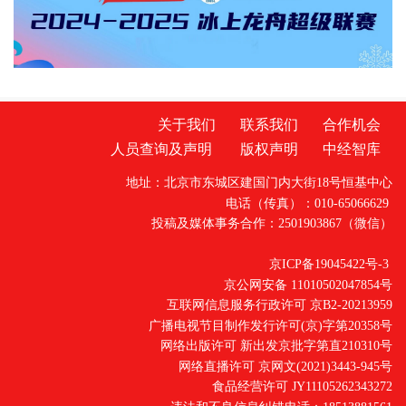
老师兼具高校任教与企业管理背景，深谙高校
培
关于我们
联系我们
合作机会
人员查询及声明
版权声明
中经智库
地址：北京市东城区建国门内大街18号恒基中心
电话（传真）：010-65066629
投稿及媒体事务合作：2501903867（微信）
京ICP备19045422号-3
京公网安备 11010502047854号
互联网信息服务行政许可 京B2-20213959
广播电视节目制作发行许可(京)字第20358号
网络出版许可 新出发京批字第直210310号
网络直播许可 京网文(2021)3443-945号
食品经营许可 JY11105262343272