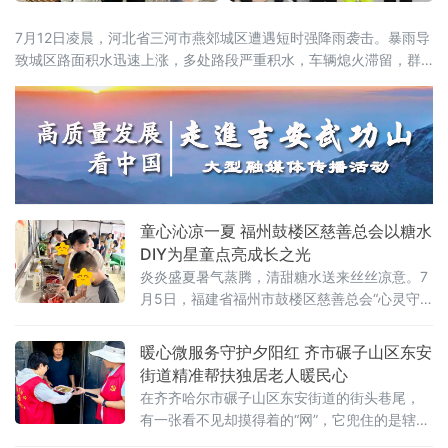
7月12日凌晨，河北省三河市燕郊城区遭遇短时强降雨袭击。暴雨导
致城区路面积水迅速上涨，多处路段严重积水，车辆熄火滞留，群
众出行受阻。面对突发汛情，三河市义警协会紧急启动应急机制，
组织200余名队员奔赴一线，开展交通疏导、抢险救援和隐患排查工
作。12日凌晨起，燕郊城区雨势猛烈，主次干道多处积水，部分路
段通行中断。平安义警队、银龄关爱义警队、环保义警队三支队伍
迅速响
童心沁凉一夏 福州鼓楼区慈善总会以糖水
DIY为星童点亮成长之光
炎炎盛夏暑气蒸腾，清甜糖水送来丝丝凉意。7
月5日，福建省福州市鼓楼区慈善总会“心灵守
望”第四十六期“星童美食小课堂”（夏日清甜糖
水·童心沁凉一夏）在福建省体育中心“心灵守
暖心微服务守护夕阳红 齐市碾子山区东安
望”融合基地温情启幕。十余组星童家庭与志愿
街道精准帮扶独居老人暖民心
者齐聚一堂，以食育DIY驱散酷暑，在动手实践
在齐齐哈尔市碾子山区东安街道的街头巷尾，
中收获陪伴与成长。活动前期，工作人员精心
有一张看不见却摸得着的“网”，它兜住的是辖区
筹备全套食材，牛乳、椰汁搭配西瓜、火龙
独居老人的衣食冷暖，传递的是基层治理的温