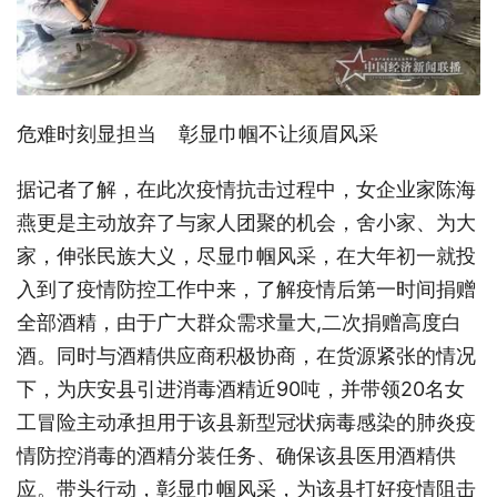
危难时刻显担当 彰显巾帼不让须眉风采
据记者了解，在此次疫情抗击过程中，女企业家陈海
燕更是主动放弃了与家人团聚的机会，舍小家、为大
家，伸张民族大义，尽显巾帼风采，在大年初一就投
入到了疫情防控工作中来，了解疫情后第一时间捐赠
全部酒精，由于广大群众需求量大,二次捐赠高度白
酒。同时与酒精供应商积极协商，在货源紧张的情况
下，为庆安县引进消毒酒精近90吨，并带领20名女
工冒险主动承担用于该县新型冠状病毒感染的肺炎疫
情防控消毒的酒精分装任务、确保该县医用酒精供
应。带头行动，彰显巾帼风采，为该县打好疫情阻击