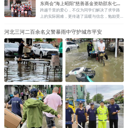
宣讲、反诈科普、眼科义诊、爱心供餐及入户
东商会“海上昭阳”慈善基金资助邵东七中
慰问等系列敬老惠民活动。
困难学子
跨越千里的爱心，不仅为同学们解决了求学路
上的实际困难，更传递了温暖与信念，勉励受
助学生将社会关爱化为奋进动力，志存高远、
脚踏实
河北三河二百余名义警暴雨中守护城市平安