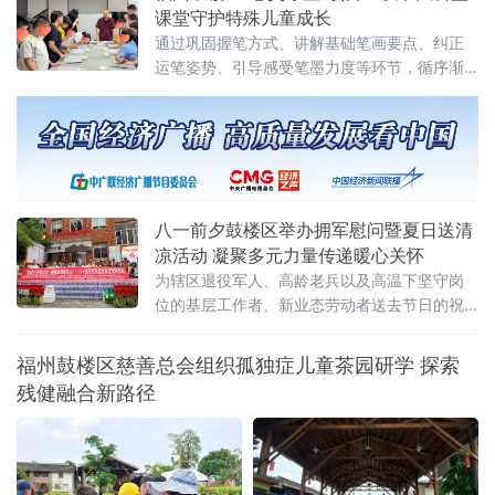
章。当天，驰骋在东北平原的K96次列车车厢
课堂守护特殊儿童成长
内，《当兵的人》《学习雷锋好榜
通过巩固握笔方式、讲解基础笔画要点、纠正
运笔姿势、引导感受笔墨力度等环节，循序渐
进帮助特殊儿童在传统书法练习中获得艺术体
验与情感陪伴。课堂现场，孩子们在水写布上
认真练习横竖撇捺，较
八一前夕鼓楼区举办拥军慰问暨夏日送清
凉活动 凝聚多元力量传递暖心关怀
为辖区退役军人、高龄老兵以及高温下坚守岗
位的基层工作者、新业态劳动者送去节日的祝
福与夏日的清凉。
福州鼓楼区慈善总会组织孤独症儿童茶园研学 探索
残健融合新路径