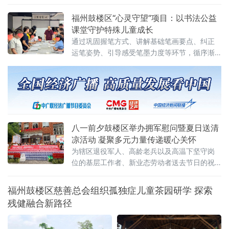
主题活动，以铁路特有的方式致敬军旅、传承
雷锋精神，开启南北“雷锋号”深度共建的全新篇
福州鼓楼区“心灵守望”项目：以书法公益
章。当天，驰骋在东北平原的K96次列车车厢
课堂守护特殊儿童成长
内，《当兵的人》《学习雷锋好榜
通过巩固握笔方式、讲解基础笔画要点、纠正
运笔姿势、引导感受笔墨力度等环节，循序渐
进帮助特殊儿童在传统书法练习中获得艺术体
验与情感陪伴。课堂现场，孩子们在水写布上
认真练习横竖撇捺，较
八一前夕鼓楼区举办拥军慰问暨夏日送清
凉活动 凝聚多元力量传递暖心关怀
为辖区退役军人、高龄老兵以及高温下坚守岗
位的基层工作者、新业态劳动者送去节日的祝
福与夏日的清凉。
福州鼓楼区慈善总会组织孤独症儿童茶园研学 探索
残健融合新路径