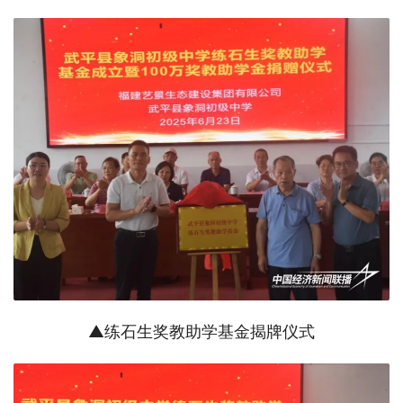
▲练石生奖教助学基金揭牌仪式