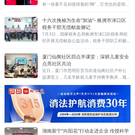
中收获陪伴与成长。活动前期，工作人员精心
有一张看不见却摸得着的“网”，它兜住的是辖区
筹备全套食材，牛乳、椰汁搭配西瓜、火龙
独居老人的衣食冷暖，传递的是基层治理的温
果、芋圆、西米和仙草冻
情暖意。东安街道立足实际，创新实施“一人一
十六次挽袖为生命“加油”- 株洲市渌口区
策”精准帮扶工作法，用常态化、全方位的贴心
税务干部无偿献血侧记
服务，为独居老人的晚年生活撑起了一片晴
7月3日，国家税务总局株洲市渌口区税务局组
空。
织开展无偿献血公益活动，税务干部职工积极
响应，走进株洲市中心血站，以涓涓热血传递
社会温情，以实际行动诠释责任担当。活动现
厦门仙阁社区四点半课堂：深耕儿童安全
场秩序井然，参加献血的干部职工在医护人员
点亮社区共治
引导下，依次完成信息登记、血压测量、血液
近日，厦门市思明区筼筜街道仙阁社区户外公
初筛等流程，分批有序挽袖献血。队伍中，既
益课堂上，几名学龄前儿童手持教学教具，规
有坚持多年参与公益的老同志，也有初次上阵
范完成灭火实操演示，稚嫩清晰的讲解赢得在
的年轻面孔。一袋袋殷红血液，汇聚成税务人
场家长阵阵掌声。
对生命的守护与
湖南新宁“向阳花”行动走进企业 传授科学