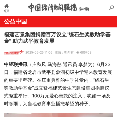
首页
公益中国
福建艺景集团捐赠百万设立"练石生奖教助学基
金" 助力武平教育发展
2025-06-25 11:06
主编：靳向有
686708
中经联播讯
（
庄秋风
马海彤
通讯员 李梦为）6月23
日，福建省龙岩市武平县象洞初级中学迎来教育发展
的重要里程碑。在庄重典
雅的中学礼堂内，
“练石生
奖教助学基金”成立暨福建艺景生态建设集团捐赠仪
式隆重举行。100万元爱心善款的注入，犹如一场及
时春雨，为当地教育事业播撒希望的种子。