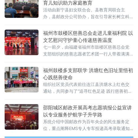
育儿知识助力家庭教育
活动由新宁县妇女联合会、县教育局联合主
办，县邮政分公司协办，旨在引导家长树立科
学育儿观念，提升家庭教育能力。讲座邀请家
庭教育专业讲师，以“影响孩子一生的五大能
福州市鼓楼区慈善总会走进儿童福利院 以
力”为主线，围绕0至6岁婴幼儿在大运动能力、
文艺慰问守护童心传递慈善温度
精细动
七一前夕，由福建省福州市鼓楼区慈善总会党
支部组织的慈善志愿者艺术团一行人带着满满
的关怀走进福州市儿童社会福利院开展“关爱儿
童，童心守护”主题慰问暨庆祝共产党建党105
福州鼓楼多支部联学 洪塘红色旧址里悟初
周年活动。当艺术团的志愿者们踏入这座充满
心践慈善使命
爱与希望的院落时，孩子们纯真的笑脸和一声
组织社区党员代表前往连江县洪塘水上红色交
声稚嫩的问候，瞬间拉近了彼此的距离。福利
通站，共同参与了“追寻红色足迹 践行慈善初
院的院长对爱心团队的莅临表达了诚挚谢意，
心”七一主题党日，在红色热土上感悟初心使
一场活动或许能带来短暂的欢愉，
命，汲取奋进力量。参与活动的党员们早早在
邵阳城区邮政开展高考志愿填报公益宣讲
乌山社
以专业服务护航学子升学路
系统介绍中国邮政作为百年央企的民生服务定
位，重点阐释EMS专人专车投递高考录取通知
书的专属保障机制，凸显邮政在助力学子圆梦