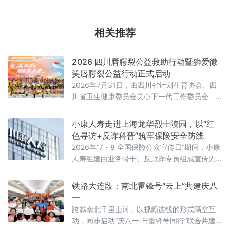
相关推荐
2026 四川唇腭裂公益救助行动暨狮爱微
笑唇腭裂公益行动正式启动
2026年7月31日，由四川省计划生育协会、四
川省卫生健康委员会关心下一代工作委员会、
南充市卫生健康委员会、微笑明天慈善基金
会、逸杰国际慈善基金会、首都医科大学附属
小康人寿走进上海龙华烈士陵园，以“红
北京安贞医院南充医院・南充市中心医院联合
色寻访+反诈科普”筑牢保险安全防线
中国狮子联会浙江代表处等爱心机构共同主办
2026年“7・8 全国保险公众宣传日”期间，小康
的 "2026 四川唇腭裂公益救助行动暨狮爱微笑
人寿组建由业务骨干、反欺诈专员组成宣传先
唇腭裂公益行动" 启动仪式在南充隆重举行。
锋队，走进上海龙华烈士陵园，开展以“保险保
障千万家，反诈行动靠大家”为主题的线下反保
铁路大连段：南北雷锋号“云上”共建庆八
险欺诈专项宣传活动，在红色文旅场景中面向
一
往来市民普及反诈知识，揭露各类保险诈骗套
跨越南北千里山河，以视频连线的形式隔空互
路，守护群众财产安全。
动，同步启动“庆八一·与雷锋号同行”联合共建