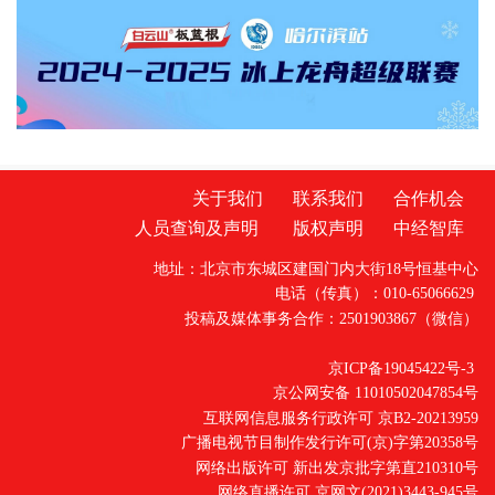
升学中的责任担当。本次宣讲特邀拥有十三年
志愿填报指导经验的李铭老师现场授课。李铭
老师兼具高校任教与企业管理背景，深谙高校
培
关于我们
联系我们
合作机会
人员查询及声明
版权声明
中经智库
地址：北京市东城区建国门内大街18号恒基中心
电话（传真）：010-65066629
投稿及媒体事务合作：2501903867（微信）
京ICP备19045422号-3
京公网安备 11010502047854号
互联网信息服务行政许可 京B2-20213959
广播电视节目制作发行许可(京)字第20358号
网络出版许可 新出发京批字第直210310号
网络直播许可 京网文(2021)3443-945号