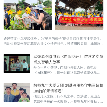
通过茶文化沉浸式体验，为“星星的孩子”提供自然疗愈与社交陪伴。
活动依托福州茉莉花茶农业文化遗产特色，设置田园采摘、非遗制
茶观摩、串花手作等环节。在茶园，孩子们提着竹篮采摘茉莉鲜
花；在茶馆，
武铁原创微电影《向阳花开》 讲述老党员
肖文智动人故事
丹心一片守信仰，向阳花开暖人间。微电影
《向阳花开》，用光影讲述武汉铁路退休党
员、湖北省道德模范肖文智崇德向善、无私奉
献的动人故事。
教师九年大爱无疆 刘洪波用坚守书写超越
血缘的“亲情答卷”
他以凡人之躯，行不凡之事。刘洪波，克山县
第四中学校的一名教师，用整整九年的春秋，
倾尽个人所有，无私照料两名陷入人生困境的