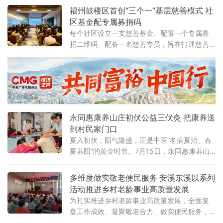
以专注学业，顺利完成学业并走上
福州鼓楼区首创“三个一”基层慈善模式 社
区基金配专属募捐码
每个社区设立一支慈善基金、配置一个专属募
捐二维码、配备一名慈善专员，旨在打通慈善
服务“最后一公里”。在7月17日召开的鼓楼区
2026年度基层慈善工作专题座谈会上，这一模
式获得民政部门肯定。福州市民政局福利慈善
处处长韩云表示，该模式务实可行，具有良好
的示范推广价值。据鼓楼区慈善总会介绍，社
区慈善专
永同惠康养山庄初伏公益三伏灸 把康养送
到村民家门口
夏入初伏，阳气隆盛，正是中医“冬病夏治、春
夏养阳”的黄金时节。7月15日，永同惠康养山
庄立足福建福州永泰同安本土，面向周边邻里
乡亲暖心推出的初伏公益三伏灸活动圆满举
多维度做实敬老便民服务 安溪东溪以系列
办。这场没有繁杂流程、不设参与门槛的家门
活动推进乡村老龄事业高质量发展
口康养惠民行动，以专业古法艾灸、贴心便民
为扎实推进乡村老龄事业高质量发展，全面复
服务，把传统中医药的温热守护送到村民身
盘工作成效、凝聚敬老合力、做实便民服务，7
边，让千年养生智慧真正融入寻常百姓的夏日
月14日，福建省泉州市安溪县东溪老年协会文