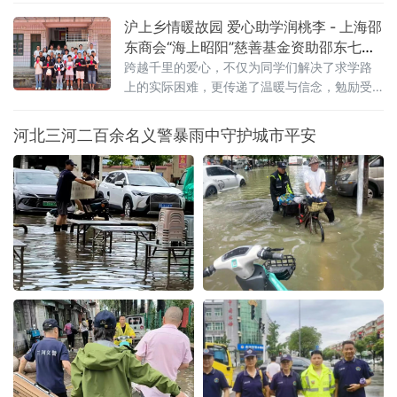
日常。作为山庄深耕乡村康养、服务基
体活动中心开展2026年上半年工作总结、红色
沪上乡情暖故园 爱心助学润桃李 - 上海邵
宣讲、反诈科普、眼科义诊、爱心供餐及入户
东商会“海上昭阳”慈善基金资助邵东七中
慰问等系列敬老惠民活动。
困难学子
跨越千里的爱心，不仅为同学们解决了求学路
上的实际困难，更传递了温暖与信念，勉励受
助学生将社会关爱化为奋进动力，志存高远、
脚踏实
河北三河二百余名义警暴雨中守护城市平安