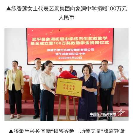
▲练香莲女士代表艺景集团向象洞中学捐赠100万元
人民币
▲练象兰校长回赠“捐资兴教、功德无量”牌匾致谢