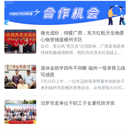
少年，用超越血缘的亲情与责任，为他们撑起
一片温暖的天空，书写了一曲孝老爱亲的感人
赞歌。爱心缘起：两次义举，为困境少年点亮
希望刘洪波的“父亲”之路，始于1996年。那
年，妻妹刘凤霞
微光成炬，情暖广西，东方红航天生物爱
心物资驰援横州灾区
近日，受台风“美莎克”过境影响，广西多地迎来
持续性极端强降雨，辖区内河流水位迅猛上
涨，多处道路、村落通行受阻，防汛形势严
峻。此次汛情中，横州市为受灾核心区域，六
退休金助学四年不间断 福州一母亲替儿续
蓝水库、云表水库等重点水利设施相继出现漫
写感恩
顶、坝体缺口等重大险情，泄洪洪水致使周边
7月22日上午，一位年迈的母亲带着年幼的孙子
多个村庄受淹，部分区域一度陷入道路、通信
来到福州市鼓楼区慈善总会，从包里取出500元
双重中断的困境。
现金，捐给助学项目。这是她连续第四年以个
人退休金进行捐赠。而这一善举，源于数年前
汨罗市直单位干职工子女暑托班开班
她的儿子曾作为困境学生接受过该会的助学资
助。据了解，多年前，这名学子因家庭经济困
难面临求学压力，经鼓楼区慈善总会筛查认定
后，获得助学资金支持。在慈善帮扶下，他得