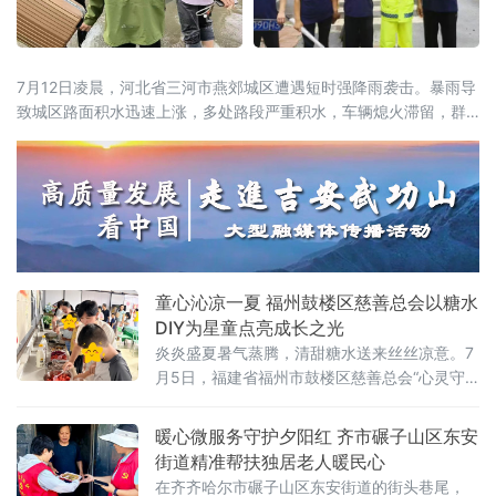
7月12日凌晨，河北省三河市燕郊城区遭遇短时强降雨袭击。暴雨导
致城区路面积水迅速上涨，多处路段严重积水，车辆熄火滞留，群
众出行受阻。面对突发汛情，三河市义警协会紧急启动应急机制，
组织200余名队员奔赴一线，开展交通疏导、抢险救援和隐患排查工
作。12日凌晨起，燕郊城区雨势猛烈，主次干道多处积水，部分路
段通行中断。平安义警队、银龄关爱义警队、环保义警队三支队伍
迅速响
童心沁凉一夏 福州鼓楼区慈善总会以糖水
DIY为星童点亮成长之光
炎炎盛夏暑气蒸腾，清甜糖水送来丝丝凉意。7
月5日，福建省福州市鼓楼区慈善总会“心灵守
望”第四十六期“星童美食小课堂”（夏日清甜糖
水·童心沁凉一夏）在福建省体育中心“心灵守
暖心微服务守护夕阳红 齐市碾子山区东安
望”融合基地温情启幕。十余组星童家庭与志愿
街道精准帮扶独居老人暖民心
者齐聚一堂，以食育DIY驱散酷暑，在动手实践
在齐齐哈尔市碾子山区东安街道的街头巷尾，