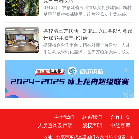
宽村民增收路
局推行刚柔并济监管模式，创新建立全景式画
6月5日，在福建省漳州市华安县沙建镇日新村
像、说理式普
苹果丝瓜种植基地里，连片丝瓜架上黄花盛
放、瓜果垂挂，农户们穿梭藤蔓间，忙着采
摘、分拣、打包，一派丰收繁忙景象，首批苹
县校港三方联动 - 黑龙江克山县以创意设
果丝瓜正式迎来采收上市。
计赋能县域产业升级
搭建校企合作平台，精准对接平台建设、人才
引进与成果转化需求。在齐齐哈尔大学，校方
介绍了学科特色、科研平台及人才培养情况，
展示了在品牌塑造、产品设计、空间
关于我们
联系我们
合作机会
人员查询及声明
版权声明
中经智库
地址：北京市东城区建国门内大街18号恒基中心