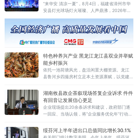
察，双方围绕农副产品流通、特色产业共建等
“来华安 清凉一夏”，8月4日，福建省漳州市华
事宜达成系列合作共识，着力探索区域协作助
安县灯光球场灯火璀璨、人声鼎沸，2026年华
推乡村振兴的新路径。在株洲市新农人公益联
安美好生活嘉年华暨全民健身月活动启动仪式
合会会长于朝朝陪同下，考察组首先来到毛泽
在这里举行。活动以清凉山水为底色、以文旅
东考察农民运动龙凤
体验为载体、以惠民让利为驱动，全面激活暑
期消费市场，助力华安“生态凉资源”转化为“消
费热经济”。
特色种养兴产业 黑龙江龙江县双业并举赋
能乡村振兴
依托一池荷塘风光，盘活闲置大棚资源。龙江
县鲁河乡四撮房村立足本土资源禀赋，以党建
为产业领航抓手，深耕林蛙、小龙虾两大特色
种养产业，走种养提质、农旅融合、产销并举
湖南攸县政企茶叙现场答复企业诉求 件件
的发展路子，深挖资源价值、壮大集体经济，
有回音让发展信心更足
走出一条产业兴、村民富、乡村美的和美乡村
企业现场提出20余条诉求和建议，政府部门逐
发展之路。
一回应、当场认领，将“企业服务优化年”行动推
向深入。茶叙会分两个环节进行。前半场，税
务部门围绕社保费政策最新规定、申报缴费全
绥芬河上半年进出口总值同比增长30.1%
流程操作
有关部门统计数字表明，今年上半年，绥芬河