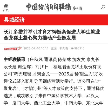
首页
县域经济
长汀多措并举引才育才铸链条促进大学生就业
金龙稀土凝心聚力推动产业链发展
2025-07-10 10:14
主编：靳向有
580710
中经联播讯
（庄秋风
通讯员
陈炳林
施发文
康九长
段长建
谢达辉
）7月9日，福建省金龙稀土股份有限
公司“稀光璀璨 才聚金龙——2025届‘稀’望生入职”欢
迎仪式暨入职引导周训练营活动举行。该公司在“才
聚龙岩”、“才韵汀州”等人才政策的支持下，通过择优
选拔，成功吸引了来自中国科学技术大学、武汉大
学、厦门大学、西北工业大学、中南大学、东北大学