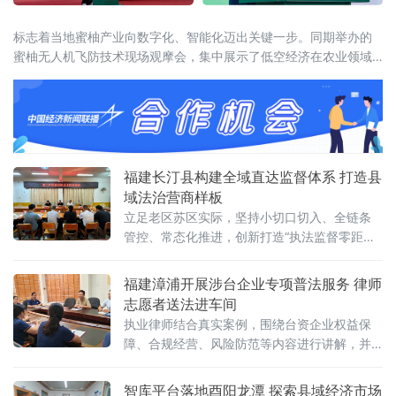
标志着当地蜜柚产业向数字化、智能化迈出关键一步。同期举办的
蜜柚无人机飞防技术现场观摩会，集中展示了低空经济在农业领域
的最新应用成果。启动仪式上，多架无人机进行了编队飞行演示，
展现智慧农业装备的作业能力。该平台整合蜜柚种植、病虫害防
治、农事管理、无人机飞防调度及产品质量追溯等全产业链数据，
可为政府决策、农
福建长汀县构建全域直达监督体系 打造县
域法治营商样板
立足老区苏区实际，坚持小切口切入、全链条
管控、常态化推进，创新打造“执法监督零距
离”工作模式，构建“哨点前置、嵌入监督、多元
共治”的行政执法监督体系，推动监督力量直抵
福建漳浦开展涉台企业专项普法服务 律师
一线、执法行为全面规范，让市场主体在可预
志愿者送法进车间
期、规范化、法治化的执法
执业律师结合真实案例，围绕台资企业权益保
障、合规经营、风险防范等内容进行讲解，并
针对企业提出的具体法律问题逐一解答。普法
志愿者向企业负责人发放《台资企业法律服务
智库平台落地酉阳龙潭 探索县域经济市场