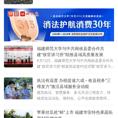
色循环利用产业园现场，模架、铝模生产、挤
在平整的产业路上往来穿梭。这条由中央专项
压等车间已全面生产，工人们在岗有序开展各
彩票公益金重点支持的运输道路于去年10月建
道工序
成通车，历经一冬一夏，道路带来的发展红利
全面释放，当地定制农业迎来焕然一新的发展
局面。
福建师范大学与中共闽侯县委合作共
建“侯官讲习所”助推县域高质量发展
6月12日，福建师范大学与中共闽侯县委合作共
建“侯官讲习所”框架协议签约仪式暨“侯官讲习
所”揭牌仪式在福建省福州市闽侯县会议中心举
行。福建师范大学党委书记凌启淡，闽侯县领
执法有温度 办税提速六成 - 攸县税务"三
导吴永忠、刘钟、陈华等参加。
维发力"激活县域服务业动能
规范执法、智慧服务、多元共治三维发力，持
续优化法治化、便利化、公平化税收营商环
境，为县域服务业高质量发展注入税务动能。
针对服务业市场主体体量偏小、涉税专业能力
苹果丝瓜抢“鲜”上市 福建华安特色果蔬拓
和经营抗风险能力偏弱的行业特征，攸县税务