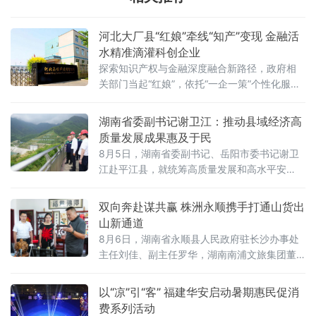
河北大厂县“红娘”牵线“知产”变现 金融活
水精准滴灌科创企业
探索知识产权与金融深度融合新路径，政府相
关部门当起“红娘”，依托“一企一策”个性化服
务，帮企业把无形资产盘活，让“知产”变“资
产”，为县域经济发展注入金融活水。
湖南省委副书记谢卫江：推动县域经济高
质量发展成果惠及于民
8月5日，湖南省委副书记、岳阳市委书记谢卫
江赴平江县，就统筹高质量发展和高水平安
全、夯实民生保障基础开展调研。他强调，要
深入学习贯彻习近平总书记关于树立和践行正
双向奔赴谋共赢 株洲永顺携手打通山货出
确政绩观的重要论述，全面落实党中央决策部
山新通道
署和省委、市委工作要求，以更实举措推动高
8月6日，湖南省永顺县人民政府驻长沙办事处
质量发展与高水平安全良性互动，不断增强人
主任刘佳、副主任罗华，湖南南浦文旅集团董
民群众获得感、幸福感、安全感。
事长刘晓园，湖南省休闲农业协会会长侯向
军、中国经济新闻联播网湖南省办事处主任刘
以“凉”引“客” 福建华安启动暑期惠民促消
政权一行组团赴株洲市新农人公益联合会考
费系列活动