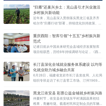
中石化屈子祠光伏项目区、白塘镇（磊石）风
“归雁”还巢兴乡土：克山县引才兴业激活
光储一体化基地及
乡村振兴新动能
近年来，克山县深入贯彻落实黑龙江省及齐齐
哈尔市“归雁行动”部署，持续优化扶持政策、完
善配套服务，大力引导在外能人返乡兴业。随
着大批在外人才回归乡土、创办实体，当地逐
重庆酉阳：智库引领“十五五”乡村振兴新
步形成情感归乡、项目落地与资金回流的良性
范式
互动格局，有效带动周边村民就近就业、稳定
记者日前从中国未来研究会县域经济发展智库
增收，为乡村振兴注入了持续动能。
项目组获悉，历经8年持续调研与论证，《酉阳
县全域经济发展及龙潭特色小镇建设规划》正
式出炉。该项目拟定总投资174.5亿元，涵盖绿
长汀县深化全域就业服务体系建设 以均等
色能源、零碳产业、基础设施、特色农业等十
化就业助力城乡融合共富
余个重点领域，旨在以“带政策、带资金、带项
6月28日，福建省龙岩市长汀县发改局、人社局
目”的方式探索一条可复制的县域经济高质量发
组织专班走访了长汀县零工市场、汀州1969文
展路径。破题县域经济：从“沉睡资源”到“造血
创园家门口就业服务站、1969青年文创孵化基
模式”自2018年起，中国未来
地、绿色建材产业园、铝材绿色循环利用产业
黑龙江依安县 彩票公益金铺就乡村振兴路
园多处点位，实地探访城乡就业服务、企业用
仲夏时节，依安县依安镇东平村满园蔬果初结
工保障一线实情。在省重点项目—长汀铝材绿
稚果，青嫩玲珑。载着村民和定制会员的车辆