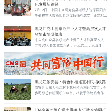
指引》，面
化发展新路径
7月12日，中国未来研究会县域经济智库酉阳办
事处在重庆市酉阳县龙潭镇揭牌成立，正式启
动市场化运营模式。此举旨在为酉阳县域经济
发展和龙潭特色小镇建设提供专业化智力支
黑龙江克山县举办产业人才暨高层次人才
撑，探索以社会化服务机制推动乡村产业振兴
省情市情研修班
的新路径。揭牌仪式后，中国未来研究会智库
来自克山全县各领域产业骨干人才和高层次人
专家张学军主持专题论坛，围绕县域经济发
才共30人参加此次培训。开班式上，克山县委
展、乡村产业振兴与市场化运营模式等议题展
常委、组织部部长作动员讲话，强调全体学员
开研讨。县域经济智库酉阳办事处张宗慈、任
要筑牢思想政治根基、锤炼干事兴业本领、打
江兵分别就平台运营理
通学用转化通道，自觉把专业所长融入克山产
业发展大局。要珍惜高校研学平台，主动向授
课专家请教
黑龙江依安县：特色种植拓宽村民增收路
依安县太东乡沿江村毛葱种植面积达170亩，全
乡毛葱总种植面积300亩。相较于传统粮食作
物，毛葱经济效益优势显著，经测算，每亩毛
葱可增收1500元，实实在在提升了土地产出效
益。
134名英才落户稀土重镇 长汀政企协同打