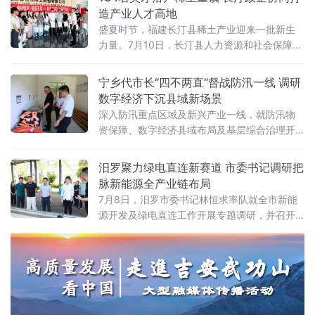
造产业人才高地
盛夏时节，福建长汀县稀土产业迎来一批新生
力量。7月10日，长汀县人力资源和社会保障局
与福建省金龙稀土股份有限公司联合举办“稀材
赋能·智造无限——2026届‘稀’望生入职欢迎仪
宁乡代市长“四不两直”督战防汛一线 调研
式暨入职引导周训练营”活动，134名应届高校
数字经济下沉县域新场景
毕业生正式入驻金龙稀土，开启职业生涯。这
深入防汛重点区域及新兴产业一线，就防汛物
是长汀县深化产才融合、推动稀土产业高质量
资保障、数字经济县域布局及基层综合治理开
发展的又一务实举措。
展督导调研。宁乡市领导陈德奇参加。当前正
值洞庭湖流域主汛期关键节点，湘江支流沩水
汨罗聚力绿电直连新赛道 市委书记调研把
水位持续处于高位运行状态。在宁乡城区防汛
脉新能源全产业链布局
重点工程白马桥水库，刘亮实地察看库区水位
7月8日，汨罗市委书记林恒求率队就全市新能
变化与堤防安全，重点检查防汛物资储备仓
源开发及绿电直连工作开展专题调研，并召开
库，逐一核验抢险物料、救生器材等关键物资
现场推进会。汨罗市委副书记、市长马慧，市
的种
领导何厚德、冯勇刚、杨盛、张勇、谢加旺参
加调研及座谈。作为湖南省重要的新能源产业
集聚区，汨罗近年来在光伏发电、风光储一体
化等领域加速布局，绿电直连试点工作亦进入
关键攻关期。调研当日，林恒求一行先后深入