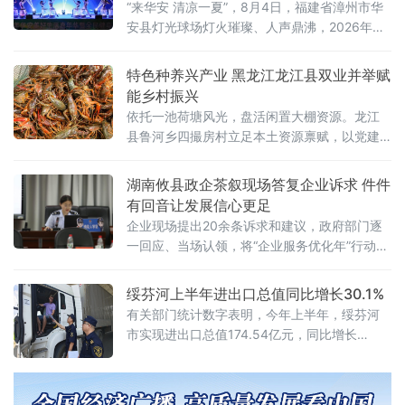
“来华安 清凉一夏”，8月4日，福建省漳州市华
安县灯光球场灯火璀璨、人声鼎沸，2026年华
安美好生活嘉年华暨全民健身月活动启动仪式
在这里举行。活动以清凉山水为底色、以文旅
特色种养兴产业 黑龙江龙江县双业并举赋
体验为载体、以惠民让利为驱动，全面激活暑
能乡村振兴
期消费市场，助力华安“生态凉资源”转化为“消
依托一池荷塘风光，盘活闲置大棚资源。龙江
费热经济”。
县鲁河乡四撮房村立足本土资源禀赋，以党建
为产业领航抓手，深耕林蛙、小龙虾两大特色
种养产业，走种养提质、农旅融合、产销并举
湖南攸县政企茶叙现场答复企业诉求 件件
的发展路子，深挖资源价值、壮大集体经济，
有回音让发展信心更足
走出一条产业兴、村民富、乡村美的和美乡村
企业现场提出20余条诉求和建议，政府部门逐
发展之路。
一回应、当场认领，将“企业服务优化年”行动推
向深入。茶叙会分两个环节进行。前半场，税
务部门围绕社保费政策最新规定、申报缴费全
绥芬河上半年进出口总值同比增长30.1%
流程操作
有关部门统计数字表明，今年上半年，绥芬河
市实现进出口总值174.54亿元，同比增长
30.1%，领先全省增速超22个百分点。其中，出
口值增幅达52.5%，稳规模优结构成效明显。