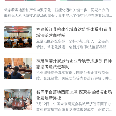
标志着当地蜜柚产业向数字化、智能化迈出关键一步。同期举办的
蜜柚无人机飞防技术现场观摩会，集中展示了低空经济在农业领域
的最新应用成果。启动仪式上，多架无人机进行了编队飞行演示，
展现智慧农业装备的作业能力。该平台整合蜜柚种植、病虫害防
福建长汀县构建全域直达监督体系 打造县
治、农事管理、无人机飞防调度及产品质量追溯等全产业链数据，
域法治营商样板
可为政府决策、农
立足老区苏区实际，坚持小切口切入、全链条
管控、常态化推进，创新打造“执法监督零距
离”工作模式，构建“哨点前置、嵌入监督、多元
共治”的行政执法监督体系，推动监督力量直抵
福建漳浦开展涉台企业专项普法服务 律师
一线、执法行为全面规范，让市场主体在可预
志愿者送法进车间
期、规范化、法治化的执法
执业律师结合真实案例，围绕台资企业权益保
障、合规经营、风险防范等内容进行讲解，并
针对企业提出的具体法律问题逐一解答。普法
志愿者向企业负责人发放《台资企业法律服务
智库平台落地酉阳龙潭 探索县域经济市场
指引》，面
化发展新路径
7月12日，中国未来研究会县域经济智库酉阳办
事处在重庆市酉阳县龙潭镇揭牌成立，正式启
动市场化运营模式。此举旨在为酉阳县域经济