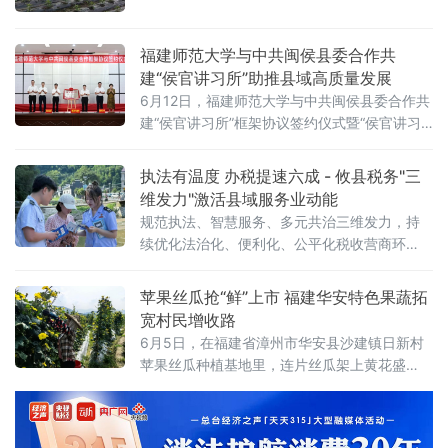
在平整的产业路上往来穿梭。这条由中央专项
彩票公益金重点支持的运输道路于去年10月建
成通车，历经一冬一夏，道路带来的发展红利
福建师范大学与中共闽侯县委合作共
全面释放，当地定制农业迎来焕然一新的发展
建“侯官讲习所”助推县域高质量发展
局面。
6月12日，福建师范大学与中共闽侯县委合作共
建“侯官讲习所”框架协议签约仪式暨“侯官讲习
所”揭牌仪式在福建省福州市闽侯县会议中心举
行。福建师范大学党委书记凌启淡，闽侯县领
执法有温度 办税提速六成 - 攸县税务"三
导吴永忠、刘钟、陈华等参加。
维发力"激活县域服务业动能
规范执法、智慧服务、多元共治三维发力，持
续优化法治化、便利化、公平化税收营商环
境，为县域服务业高质量发展注入税务动能。
针对服务业市场主体体量偏小、涉税专业能力
苹果丝瓜抢“鲜”上市 福建华安特色果蔬拓
和经营抗风险能力偏弱的行业特征，攸县税务
宽村民增收路
局推行刚柔并济监管模式，创新建立全景式画
6月5日，在福建省漳州市华安县沙建镇日新村
像、说理式普
苹果丝瓜种植基地里，连片丝瓜架上黄花盛
放、瓜果垂挂，农户们穿梭藤蔓间，忙着采
摘、分拣、打包，一派丰收繁忙景象，首批苹
果丝瓜正式迎来采收上市。