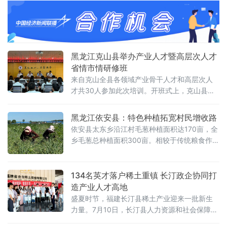
发展和龙潭特色小镇建设提供专业化智力支
撑，探索以社会化服务机制推动乡村产业振兴
的新路径。揭牌仪式后，中国未来研究会智库
专家张学军主持专题论坛，围绕县域经济发
展、乡村产业振兴与市场化运营模式等议题展
黑龙江克山县举办产业人才暨高层次人才
开研讨。县域经济智库酉阳办事处张宗慈、任
省情市情研修班
江兵分别就平台运营理
来自克山全县各领域产业骨干人才和高层次人
才共30人参加此次培训。开班式上，克山县委
常委、组织部部长作动员讲话，强调全体学员
要筑牢思想政治根基、锤炼干事兴业本领、打
黑龙江依安县：特色种植拓宽村民增收路
通学用转化通道，自觉把专业所长融入克山产
依安县太东乡沿江村毛葱种植面积达170亩，全
业发展大局。要珍惜高校研学平台，主动向授
乡毛葱总种植面积300亩。相较于传统粮食作
课专家请教
物，毛葱经济效益优势显著，经测算，每亩毛
葱可增收1500元，实实在在提升了土地产出效
益。
134名英才落户稀土重镇 长汀政企协同打
造产业人才高地
盛夏时节，福建长汀县稀土产业迎来一批新生
力量。7月10日，长汀县人力资源和社会保障局
与福建省金龙稀土股份有限公司联合举办“稀材