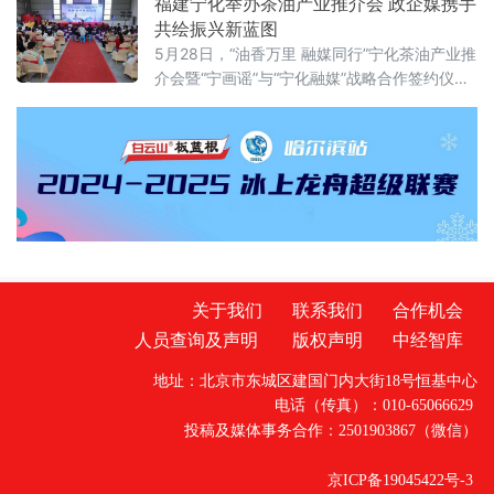
福建宁化举办茶油产业推介会 政企媒携手
碳、规模集约的公铁多式联运方式。麻城城发
共绘振兴新蓝图
石材铁路专用线是中国铁路武汉局集团有限公
5月28日，“油香万里 融媒同行”宁化茶油产业推
司（以下简称“武铁”）助力地方特色产业升级、
介会暨“宁画谣”与“宁化融媒”战略合作签约仪式
赋能区域经济高质量发展的重点工程。线路起
在宁画谣（福建）农业发展有限公司举行，通
于京九铁路周铁岗站，跨越白果
过搭建政企媒联动平台，助力福建三明宁化油
茶产业出圈，赋能乡村全面振兴。
关于我们
联系我们
合作机会
人员查询及声明
版权声明
中经智库
地址：北京市东城区建国门内大街18号恒基中心
电话（传真）：010-65066629
投稿及媒体事务合作：2501903867（微信）
京ICP备19045422号-3