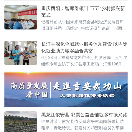
中石化屈子祠光伏项目区、白塘镇（磊石）风
着大批在外人才回归乡土、创办实体，当地逐
重庆酉阳：智库引领“十五五”乡村振兴新
光储一体化基地及
步形成情感归乡、项目落地与资金回流的良性
范式
互动格局，有效带动周边村民就近就业、稳定
记者日前从中国未来研究会县域经济发展智库
增收，为乡村振兴注入了持续动能。
项目组获悉，历经8年持续调研与论证，《酉阳
县全域经济发展及龙潭特色小镇建设规划》正
式出炉。该项目拟定总投资174.5亿元，涵盖绿
长汀县深化全域就业服务体系建设 以均等
色能源、零碳产业、基础设施、特色农业等十
化就业助力城乡融合共富
余个重点领域，旨在以“带政策、带资金、带项
6月28日，福建省龙岩市长汀县发改局、人社局
目”的方式探索一条可复制的县域经济高质量发
组织专班走访了长汀县零工市场、汀州1969文
展路径。破题县域经济：从“沉睡资源”到“造血
创园家门口就业服务站、1969青年文创孵化基
模式”自2018年起，中国未来
地、绿色建材产业园、铝材绿色循环利用产业
园多处点位，实地探访城乡就业服务、企业用
工保障一线实情。在省重点项目—长汀铝材绿
色循环利用产业园现场，模架、铝模生产、挤
压等车间已全面生产，工人们在岗有序开展各
道工序
黑龙江依安县 彩票公益金铺就乡村振兴路
仲夏时节，依安县依安镇东平村满园蔬果初结
稚果，青嫩玲珑。载着村民和定制会员的车辆