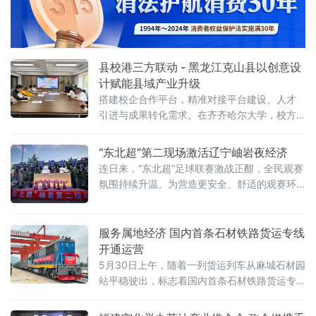
县校港三方联动 - 黑龙江克山县以创意设
计赋能县域产业升级
搭建校企合作平台，精准对接平台建设、人才
引进与成果转化需求。在齐齐哈尔大学，校方
介绍了学科特色、科研平台及人才培养情况，
展示了在品牌塑造、产品设计、空间
“东北超”第二现场激活辽宁岫岩夜经济
连日来，“东北超”足球联赛激战正酣，全民观赛
氛围持续升温。为营造更安全、舒适的观赛环
境，辽宁岫岩对户外大屏第二现场观赛点位进
行调整。据了解，第二现场观赛点位调整为新
体育场、万客来门前、火车站广场、中国玉雕
服务属地经济 国内首条石材铁路货运专线
会展中心和老厂烧烤
开通运营
5月30日上午，随着一列货运列车从麻城石材园
站平稳驶出，标志着国内首条石材铁路货运专
线开通运营，它改变了麻城石材产业公路运输
的单一格局，推动当地石材物流进入高效低