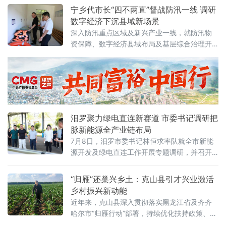
赋能·智造无限——2026届‘稀’望生入职欢迎仪
宁乡代市长“四不两直”督战防汛一线 调研
式暨入职引导周训练营”活动，134名应届高校
数字经济下沉县域新场景
毕业生正式入驻金龙稀土，开启职业生涯。这
深入防汛重点区域及新兴产业一线，就防汛物
是长汀县深化产才融合、推动稀土产业高质量
资保障、数字经济县域布局及基层综合治理开
发展的又一务实举措。
展督导调研。宁乡市领导陈德奇参加。当前正
值洞庭湖流域主汛期关键节点，湘江支流沩水
水位持续处于高位运行状态。在宁乡城区防汛
重点工程白马桥水库，刘亮实地察看库区水位
变化与堤防安全，重点检查防汛物资储备仓
库，逐一核验抢险物料、救生器材等关键物资
汨罗聚力绿电直连新赛道 市委书记调研把
的种
脉新能源全产业链布局
7月8日，汨罗市委书记林恒求率队就全市新能
源开发及绿电直连工作开展专题调研，并召开
现场推进会。汨罗市委副书记、市长马慧，市
领导何厚德、冯勇刚、杨盛、张勇、谢加旺参
“归雁”还巢兴乡土：克山县引才兴业激活
加调研及座谈。作为湖南省重要的新能源产业
乡村振兴新动能
集聚区，汨罗近年来在光伏发电、风光储一体
近年来，克山县深入贯彻落实黑龙江省及齐齐
化等领域加速布局，绿电直连试点工作亦进入
哈尔市“归雁行动”部署，持续优化扶持政策、完
关键攻关期。调研当日，林恒求一行先后深入
善配套服务，大力引导在外能人返乡兴业。随