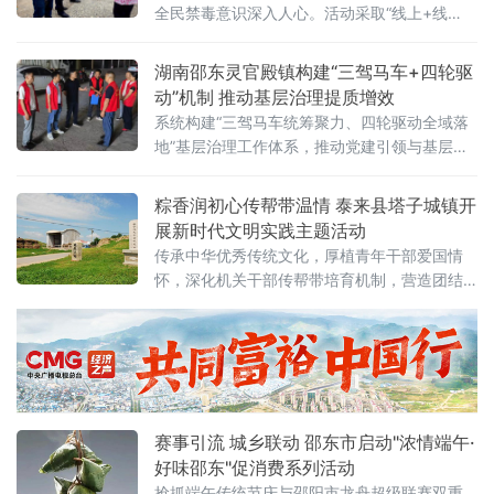
每一地块均明确包保干部与网格员，
全民禁毒意识深入人心。活动采取“线上+线
下”联动模式推进。线下方面，宣传队伍在集镇
主干道设立集中宣传点，通过悬挂横幅、陈列
湖南邵东灵官殿镇构建“三驾马车+四轮驱
展板、展示新型毒
动”机制 推动基层治理提质增效‌
系统构建“三驾马车统筹聚力、四轮驱动全域落
地”基层治理工作体系，推动党建引领与基层实
践深度融合，实现治理效能整体跃升。以党建
为统领，构建“三驾马车”顶层架构，配套“四轮
粽香润初心传帮带温情 泰来县塔子城镇开
驱动”落地载体，形成“制度设计—机制运行—成
展新时代文明实践主题活动
效评估”闭环：治理维度 核心机制 实施
传承中华优秀传统文化，厚植青年干部爱国情
怀，深化机关干部传帮带培育机制，营造团结
互助、凝心聚力的干事氛围，近日，塔子城镇
新时代文明实践所联合村级新时代文明实践
站、镇社会工作服务站，组织镇机关年轻干部
开展“我们的节日·端午节”主题文明实践活动。
活动寓教于乐、循序渐进，兼具文化性、趣味
性与温情性。活动开篇，全体人员共同观看端
赛事引流 城乡联动 邵东市启动"浓情端午·
午民俗及屈
好味邵东"促消费系列活动
抢抓端午传统节庆与邵阳市龙舟超级联赛双重