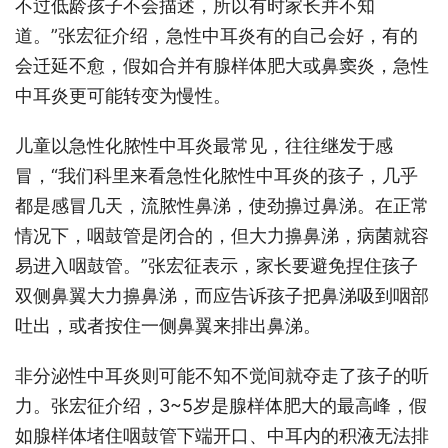
不过低龄孩子不会描述，所以有时家长并不知
道。”张宏征介绍，急性中耳炎有的自己会好，有的
会迁延不愈，假如合并有腺样体肥大或鼻窦炎，急性
中耳炎更可能转变为慢性。
儿童以急性化脓性中耳炎最常见，往往继发于感
冒，“我们科里来看急性化脓性中耳炎的孩子，几乎
都是感冒几天，流脓性鼻涕，使劲擤过鼻涕。在正常
情况下，咽鼓管是闭合的，但大力擤鼻涕，病菌就容
易进入咽鼓管。”张宏征表示，家长要避免捏住孩子
双侧鼻翼大力擤鼻涕，而应告诉孩子把鼻涕吸到咽部
吐出，或者按住一侧鼻翼来排出鼻涕。
非分泌性中耳炎则可能不知不觉间就夺走了孩子的听
力。张宏征介绍，3~5岁是腺样体肥大的最高峰，假
如腺样体堵住咽鼓管下端开口、中耳内的积液无法排