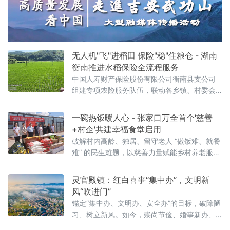
38个自然屯，惠及常住群众37412名；同步推
进总投资3188万元的黑土区侵蚀沟治理工程，
可有效保护耕地3098公顷，
无人机"飞"进稻田 保险"稳"住粮仓 - 湖南
衡南推进水稻保险全流程服务
中国人寿财产保险股份有限公司衡南县支公司
组建专项农险服务队伍，联动各乡镇、村委会
及农业农村部门，深入田间地头开展水稻农业
保险宣传、入户摸排、田间验标、集中承保等
一碗热饭暖人心 - 张家口万全首个'慈善
全流程工作，推动政策性水稻保险扩面提标，
+村企'共建幸福食堂启用
助力粮食安全与乡村振兴。水稻是我国主要粮
破解村内高龄、独居、留守老人 “做饭难、就餐
食作物，种植范围广、从业农户多，易受洪
难” 的民生难题，以慈善力量赋能乡村养老服
涝、干旱、大风、病虫害等自然灾害影响，政
务，绘就乡村振兴暖心画卷。中共万全区委常
策性水稻保险是种植户抵御风险、安心务农
委、区政府副区长刘尔民，区民政局副局长孙
灵官殿镇：红白喜事“集中办”，文明新
彦军共同为孙家小庄幸福食堂揭牌，并对幸福
风“吹进门”
食堂
锚定“集中办、文明办、安全办”的目标，破除陋
习、树立新风。如今，崇尚节俭、婚事新办、
厚养薄葬的文明新风，已悄然吹遍全镇