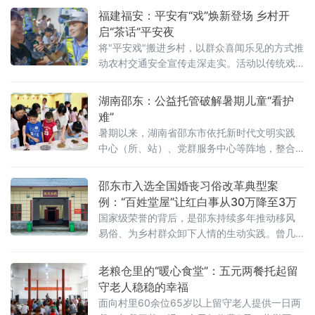
福建福安：平安有“戏”焕新登场 乡村开
启“茶话”平安夜
将"平安戏"搬进乡村，以群众喜闻乐见的方式推
动农村交通安全宣传走深走实。活动以传统戏
曲暖场聚拢人气，现场设置凉茶、西瓜等消暑
物品供应点，在轻松融洽的夏夜氛围中拉近警
湖南邵东：公益托管破解暑期儿童“看护
民距离，为后续深度普法奠定基础。戏曲暖
难”
暑期以来，湖南省邵东市依托新时代文明实践
中心（所、站）、党群服务中心等阵地，整合
本土乡贤、返乡大学生、志愿者等多方力量，
在全市范围内开设各类公益暑期托管班，切实
邵东市入选全国婚丧习俗改革典型案
缓解群众子女假期看护难题，让“烦心事”变
例：“百姓堂屋”让红白事从30万降至3万
成“暖心事”。
国家级荣誉的背后，是邵东持续多年推动移风
易俗、为乡村群众卸下人情的生动实践。曾几
何时，大操大办、高价彩礼等陈规陋习成为当
地群众的沉重负担。近年来，邵东以百姓堂屋
老粮仓里的“暖心食堂”：五元两餐托起留
建设为核心抓手，以制度规范为支撑，以示范
守老人稳稳的幸福
带动为路径，逐步形成一套可复制、可推广的
面向村里60余位65岁以上留守老人提供一日两
乡村治理新模式，文