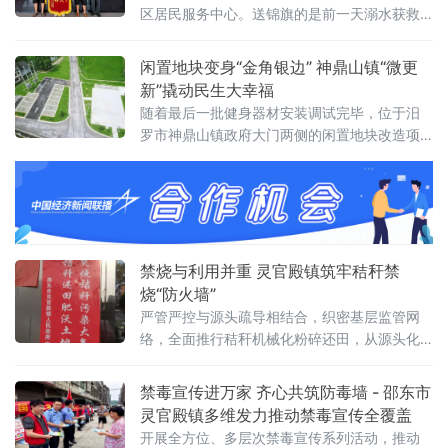
区居民服务中心。送锦旗的是前一天溺水获救
者汤向阳的家属。面对四位救命恩人，家属几
度哽咽，反复致谢。这场感人场景，源自一场
闲置地块变身“金角银边” 神鼎山镇“微更
与时间赛跑的惊险救援。被救助者汤向阳的弟
新”撬动民生大幸福
弟为救人者献上锦旗7月6日下午，汨罗市受持
随着最后一批健身器材安装调试完毕，位于汨
续强降雨影响，部分低洼路段出现内涝积水。
罗市神鼎山镇政府大门两侧的闲置地块改造项
汤向阳骑电动车途经新市街道一处临河路段
目日前正式交付使用。这片总面积约600平方米
时，因路面湿滑、视线受阻，车辆失控冲入河
的区域，历时54天施工，从杂草丛生之地蜕变
道，
为集生态停车、休闲健身于一体的复合型公共
空间，成为当地推进城镇“微更新”的一处生动样
本。项目动工前，镇政府组织专班开展为期一
周的民意调研，通过入户走访和便民服务窗口
禁烧与利用并重 灵官殿镇筑牢秸秆禁
问卷，累计收集周边居民及办事群众有效反馈
烧“防火墙”
200余
严管严控与源头疏导相结合，织密基层监管网
络，全面推行秸秆机械化粉碎还田，从源头化
解秸秆处置难题，筑牢生态安全屏障。健全三
级网格，实现全天候闭环管控。灵官殿镇严格
禁毒宣传进万家 齐心共筑防毒墙 - 邵东市
落实属地管理责任，建立镇、村、组三级秸秆
灵官殿镇多维发力推动禁毒宣传全覆盖
禁烧网格化管理机制，将全镇农田划片分区，
开展全方位、多层次禁毒宣传系列活动，推动