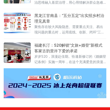
治思维融入基层治理，用心用情解决群众急难
愁盼问题。
黑龙江甘南县：“五分五定”出实招乡村治
理见真章
聚焦存在较大风险隐患、需要重点关注、易出
现问题的重点村，运用底线、创新、闭环“三种
思维”，建立分类定村、分村定级、分级定策、
分策定效、分效定职的“五分五定”全链条闭环管
福建长汀：520解锁“文旅+婚登”新模式
理机制，持续建强农村基层战斗堡垒，全面完
客家古韵里许下爱的承诺
善乡村治理体系，为乡村振兴筑牢组织保障。
岁岁520，浪漫赴佳期。恰逢新修订的《婚姻登
科学定标，精准摸排，以“分类定村”把准治理靶
记条例》实施一周年，在这个充满爱意的浪漫
心。县委梳理出廉政风险较高、
日子里，福建省龙岩市长汀县民政局联合县文
旅局、县委社会工作部、县妇幼保健院，创新
推出婚礼特色主题便民服务。依托优质文旅资
源，打造文旅体验+婚姻登记+免费婚检一站式
服务新模式，将仪式感、文化感、幸福感融入
领证全过程，以暖心高效的政务服务守护新人
美好期