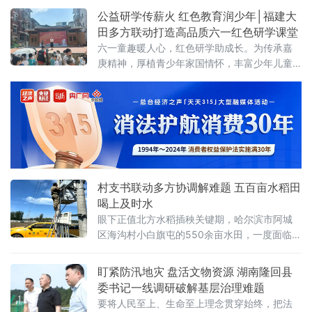
公益研学传薪火 红色教育润少年│福建大
田多方联动打造高品质六一红色研学课堂
六一童趣暖人心，红色研学助成长。为传承嘉
庚精神，厚植青少年家国情怀，丰富少年儿童
节日文化生活，5月31日，由福建省三明市大田
县华岩商业运营管理有限公司主办，伊利学生
奶、大田第二集美学村旧址研学基地、大田县
新华书店等多家单位联合协办的“有枝才有花，
有国才有家”六一红色研学公益活动在大田第二
集美学村旧址圆满举行。全县众多亲子家庭免
费参与本次活动，孩子们在沉浸式
村支书联动多方协调解难题 五百亩水稻田
喝上及时水
眼下正值北方水稻插秧关键期，哈尔滨市阿城
区海沟村小白旗屯的550余亩水田，一度面临因
春季降雨偏少导致灌区供水不足、插秧进度严
重滞后的困境。村党支部书记付英超联动多方
盯紧防汛地灾 盘活文物资源 湖南隆回县
力量，打通春耕供水"最后一公里"，确保全村插
委书记一线调研破解基层治理难题
秧工作按时推进。
要将人民至上、生命至上理念贯穿始终，把法