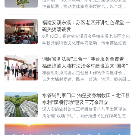
消费机遇，推动文体旅商深度融合，以全场
景、多层次惠民活动激活假日经济。当日上
午，邵东市召开专题调度会，统筹部署七大主
福建安溪东溪：苏区老区开讲红色课堂 一
题促消费活动与龙舟赛事第二现场筹备工作。
碗热粥暖银发
会议明确三大乡村文旅消费活动——流泽镇"品
6月15日，福建省安溪县金谷镇东溪老苏区文化
梅流泽·端午鲜享"、堡
学校开展特色文化课学习活动，传承苏区红色
精神，丰富辖区老人精神文化生活，切实营造
老有所学、老有所乐、老有所为的良好氛围。
调解警务法援"三合一" 涉台服务全覆盖 -
本次活动课程由东溪老年协会副会长陈培家主
福建漳浦大埔村法治乡村建设迎来"国考"
讲。课程内容丰富务实，涵盖苏区精神宣讲、
核验组对漳浦县示范创建工作给予高度评价，
老年健康养生知识科普以及“老有所为”主题教
认为大埔村党建、民主、普法、治理、振兴融
育，引导老年乡亲传承红色基因、注重健康养
合推进模式可复制推广，建议加强区域互学互
老、积极发挥余热、助力乡村建设
鉴、深化经验交流共享。
水管铺到家门口 沟壑变身增收田 - 龙江县
水利"双项行动"惠及三万余群众
深入实施农村饮水工程维修养护与黑土区侵蚀
沟治理"双项行动"，同步推进民生保障与生态修
复。全县共投资145万元实施38处农村饮水工
程维修养护项目，覆盖10个乡镇29个行政村、