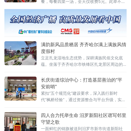
餐，每餐四菜一汤，全天仅收费5元。此举不仅
有效缓解了农村老年人“做饭难、吃饭糊”的现实
难题，更以“政策扶持+乡贤助力+村民互助”的
模式，为农村居家养老探索出一条温情可行的
新路径。临近中午，移风村李家屋场的暖心食
堂里饭菜飘香，六张圆桌座
满韵新风品质栖居 齐齐哈尔满上满族风情
度假村
立足扎龙湿地生态优势，深耕满族民俗文化底
蕴。坐落于齐齐哈尔市铁锋区扎龙景区周边的
满上满族风情度假村，是片区内规模最大、配
套最完善的一站式综合文旅接待载体，集精品
长庆街道综治中心：打造基层善治的“平
住宿、特色餐饮、休闲娱乐于一体，有效补齐
安前哨”
扎龙湿地景区配套短板，成为区域生态文旅融
紧扣“五个规范化”建设要求，深入践行新时
合发展的重要支撑。作为扎龙湿地核心配套度
代“枫桥经验”，通过资源整合与平台升级，实现
假点位，度假村区位优势得天独厚，距景区核
群众诉求“一站式受理、一揽子调处、全链条解
心区域仅十分钟骑行路程
决”，逐步探索出一条具有区域特色的基层善治
四人合力托举生命 汨罗新阳社区谱写邻里
路径。开门理事，让群众诉求有门走进长庆街
守望之歌
道综治中心
一面鲜红的锦旗被送到汨罗市新市街道新阳社