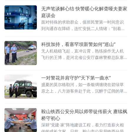
无声笔谈解心结 快警暖心化解聋哑夫妻家
庭误会
面对特殊的求助群众，值班民警第一时间意识
到沟通存在障碍，连忙安抚二人情绪：“别着
急，慢慢来，我们想办法沟通。”随即迅速拿来
纸笔，俯下身
科技加持，看塞罕坝新警如何“巡山”
无人机稳稳飞起，直冲云霄，熟练操作无人机
飞行的王博，是河北省公安厅森林警察总队塞
罕坝支队第三乡派出所民警。第三乡派出所辖
区位于棋塞线旅游要道，是塞
一对警花并肩守护“天下第一曲水”
盛夏的莫尔格勒河，如一条银绸缠绕在碧绿草
原之上，八方游客奔赴于此，沉醉于辽阔的草
原风光。烈日炙烤着栈道与草场，观景台人头
攒动，游客走失、人员磕碰等各类警情求助接
连不断。她们扛起执勤重任，守护万千游客的
鞍山铁西公安分局以师带徒传薪火 赓续枫
旅途平安。她们是新警刘丰婧，辅警刘红艳，
桥守初心
莫尔格勒河景区警务室的警花搭档。刚入警不
深耕“党建·家”阵地建设工程，着力打造薪火相
久的刘丰婧，主动走出办公室，扎根景区一线
传的成长之家，日前，鞍山市公安局铁西分局