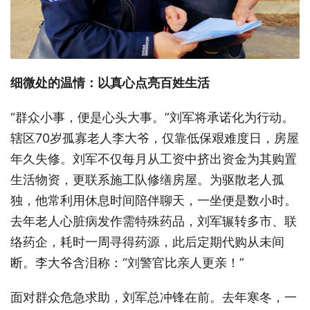
细微处的温情：以真心点亮百姓生活
“群众小事，便是心头大事。”刘军将承诺化为行动。
辖区70岁孤寡老人李大爷，仅靠低保艰难度日，房屋
年久失修。刘军不仅每月从工资中挤出资金为其购置
生活物资，更联系施工队修缮房屋。为驱散老人孤
独，他常利用休息时间陪伴聊天，一坐便是数小时。
去年老人心脏病发作需特殊药品，刘军辗转多市、联
络药企，耗时一周寻得药源，此后定期代购从未间
断。李大爷含泪称：“刘警官比亲人更亲！”
面对群众危急求助，刘军总冲锋在前。去年寒冬，一