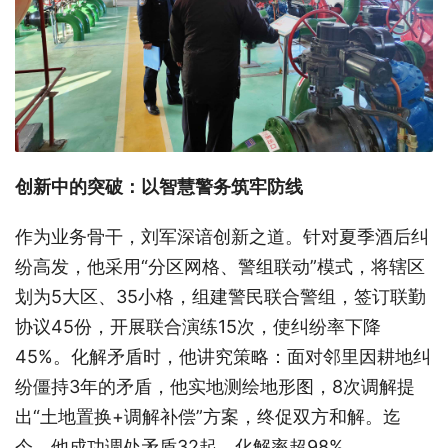
创新中的突破：以智慧警务筑牢防线
作为业务骨干，刘军深谙创新之道。针对夏季酒后纠
纷高发，他采用“分区网格、警组联动”模式，将辖区
划为5大区、35小格，组建警民联合警组，签订联勤
协议45份，开展联合演练15次，使纠纷率下降
45%。化解矛盾时，他讲究策略：面对邻里因耕地纠
纷僵持3年的矛盾，他实地测绘地形图，8次调解提
出“土地置换+调解补偿”方案，终促双方和解。迄
今，他成功调处矛盾32起，化解率超98%。