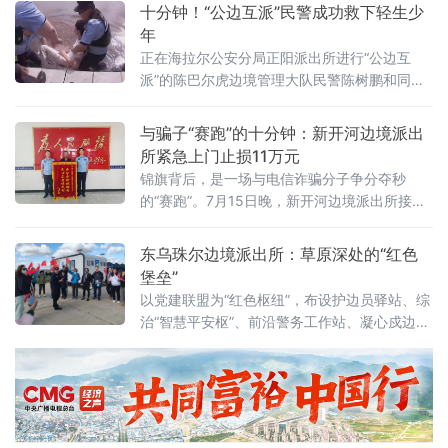
进行工作对接......忙完这一切，他便在车头处立岗，而他两米的身高
十分钟！“公边互派”民警成功救下轻生少
让旁边的动车组列
年
正在海拉尔公安分局正阳派出所进行“公边互
派”的陈巴尔虎边境管理大队民警陈树鹏和同
事，接到一起来自当地青少年心理咨询平台的
紧急转接警：一名少年在河边打来电话，言语
与骗子“赛跑”的十分钟：新开河边境派出
间满是轻生念头，但具体位置无法确定。随
所紧急上门止损11万元
后，派出所迅速分组行动。一组调取沿河监控
锦旗背后，是一场与电信诈骗分子争分夺秒
进行人脸比对，另一组沿河岸线展开地毯式搜
的“赛跑”。7月15日晚，新开河边境派出所接到
寻，陈树鹏则拨通少年电话展开安抚引导。仅
反诈中心紧急预警：辖区一居民可能正遭受电
用时十分钟，成功锁定少年位置。当陈树鹏与
信网络诈骗，即将进行大额转账。值班民警张
东乌珠尔边境派出所：草原深处的“红色
同事
海龙、包立冬反复拨打当事人于某的电话，始
堡垒”
终无法接通
以党建联盟为“红色枢纽”，布设护边员驿站、综
治“智慧平安枢”、前沿警务工作站、凝心戍边警
务室与三务融合实践站五块前沿阵地，把党政
军警民的力量拧成一股绳，打造“红枢领航·五阵