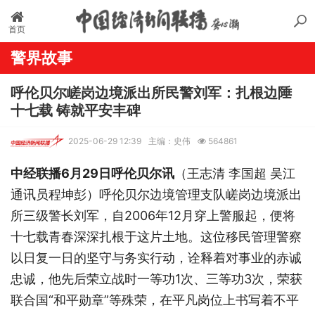
首页
警界故事
呼伦贝尔嵯岗边境派出所民警刘军：扎根边陲
十七载 铸就平安丰碑
2025-06-29 12:39
主编：史伟
564861
中经联播6月29日呼伦贝尔讯
（王志清 李国超 吴江
通讯员程坤彭）呼伦贝尔边境管理支队嵯岗边境派出
所三级警长刘军，自2006年12月穿上警服起，便将
十七载青春深深扎根于这片土地。这位移民管理警察
以日复一日的坚守与务实行动，诠释着对事业的赤诚
忠诚，他先后荣立战时一等功1次、三等功3次，荣获
联合国“和平勋章”等殊荣，在平凡岗位上书写着不平