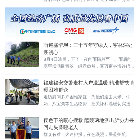
执勤。搭档刘红艳已是第二年驻守此地，熟稔
八家子派出所党支部以新警入警为契机，开展
师徒结对“传帮带”拜师仪式。现场气氛庄重而热
烈，既是一次警营精神的薪火传承，也是一次
初心使命的淬炼升华，有效凝聚队伍向心力、
激发青年民警干事创业的奋进力量。 在党员活
动室内，五对师徒整齐落座。党支部副书记齐
雨巡塞罕坝：三十五年守绿人，密林深处
晓峰介绍了结对师父的岗位职责与
践初心
8月4日清晨，下了一夜的雨悄然而止。雨后的
塞罕坝满目青翠，绿意盎然，百万亩林海连绵
浩瀚，壮美如画。“带好单警装备、灭火器材、
铁锨绳索，准备出发！”8时30分，河北省公安
福建福安交警走村入户送温暖 精准帮扶情
厅森林警察总队塞罕坝支队大唤起派出所所长
暖困难群众
史云平带领民警范旭佳、李佳淼开车出发，开
走访慰问多户困难家庭，为他们送去大米、牛
始了当天的巡逻工作。
奶、八宝粥等生活物资，把关怀和温暖切实送
到群众身边。民警每到一户都仔细查看群众家
中粮油储备和日常饮食情况，详细了解群众实
夜色下的暖心搜救 醴陵两地派出所协力寻
际生活状况。民警与老人促膝交谈，关切询问
回走失聋哑老人
身体健康状况和衣食照料等细节，耐心倾听群
群众有难，火速驰援；夜色漫漫，警蓝护航。
众在生活中遇到的烦