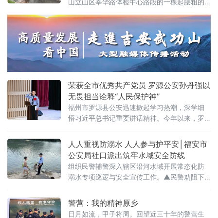
山立山区莘华路体检中心路段的一棵起腰粗的
大树被挪开，道路恢复正常的通行。一声声整
齐有力的呐喊，压过了风雨中的嘈杂
荣获全市优秀共产党员 罗源公安孙丹强以
无畏担当诠释“人民保护神”
福州市罗源县公安迅速掀起学习热潮，深学细
悟习近平总书记重要讲话精神。今年以来，罗
源公安传承践行习近平总书记为“漳州110”题词
30周年“人民的保护神”崇高精神，严格对标省
人人重视防溺水 人人参与护平安│福安市
厅、市局部署要求，锚定公安为民核心职责深
公安局社口派出筑牢水域安全防线
耕主业。自去年启动“秒响应、护安宁，我是罗
组织民警辅警深入辖区沿河水域开展常态化防
源110，当好‘人民的保护神’”主题实践活动后，
溺水专项巡逻与安全宣传工作。▲民警劝阻下
全局持续深
河野泳的未成年人 行动中，民警辅警采
警营：我的精神原乡
日月如流，甲子将周。回望近三十年的警营生