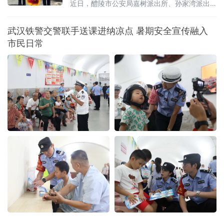
近日，醴陵市公安局嘉树派出所、孙家湾派出
所紧密联动、协同搜救，成功寻回一名走失聋
哑老人，用快速响应与持续搜寻守护群众平
武汉铁警交警联手送课进纳凉点 暑期安全宣传融入
安，生动诠释警民一家亲的暖心故事。7月29日
市民日常
中午，孙家湾镇群众急匆匆来到派出所报警求
助，称家中聋哑老人不慎走失。老人无法与人
正常沟通，不熟悉周边路况，家属四处搜寻无
果，内心焦急万分。警情就是命令。