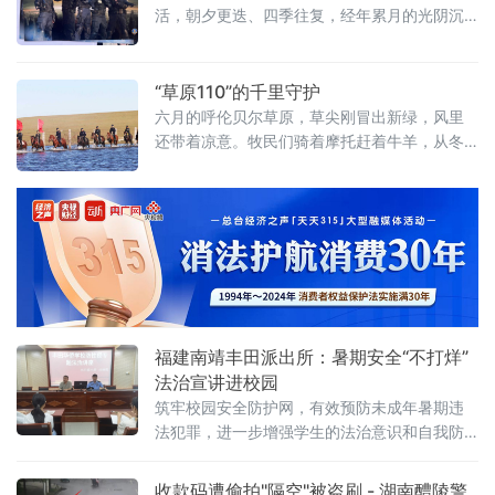
活，朝夕更迭、四季往复，经年累月的光阴沉
淀，徐徐在心底凝成深邃而坚定的特有情愫。
每每回溯来路，记忆便冉冉铺展，无数独属于
警营的平凡片段如潮水漫过心堤，奔涌而来。
“草原110”的千里守护
我蓦然惊觉，这正气丰盈的警营，早已收纳我
六月的呼伦贝尔草原，草尖刚冒出新绿，风里
的全部青春热忱，导引着我的整段人生旅程，
还带着凉意。牧民们骑着摩托赶着牛羊，从冬
成为镌刻于心、铭感不忘的精神归处。居则习
营地往夏营地迁徙，蒙古包拆了又搭，炊烟在
礼文，行则建旗鼓。铿锵的口令、端庄的警
旷野里升起又散开。就在这片地广人稀的边境
服、有序的作息，勾勒出我心心念念的警
线上，新巴尔虎左旗第二边境管理大队的民警
们背着双肩包、骑着马，长年穿梭在毡房与界
碑之间。
福建南靖丰田派出所：暑期安全“不打烊”
法治宣讲进校园
筑牢校园安全防护网，有效预防未成年暑期违
法犯罪，进一步增强学生的法治意识和自我防
范能力，6月24日，福建省漳州市南靖县丰田派
出所组织民警深入丰田华侨学校开展法治宣讲
收款码遭偷拍"隔空"被盗刷 - 湖南醴陵警