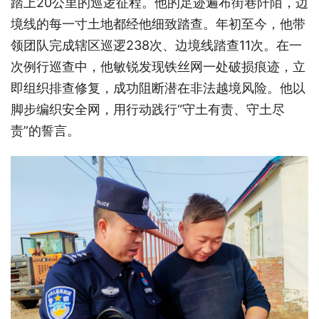
踏上20公里的巡逻征程。他的足迹遍布街巷阡陌，边
境线的每一寸土地都经他细致踏查。年初至今，他带
领团队完成辖区巡逻238次、边境线踏查11次。在一
次例行巡查中，他敏锐发现铁丝网一处破损痕迹，立
即组织排查修复，成功阻断潜在非法越境风险。他以
脚步编织安全网，用行动践行“守土有责、守土尽
责”的誓言。