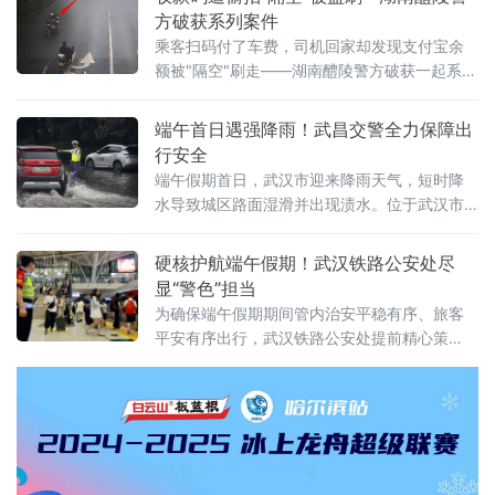
活动。宣讲中，民警结合青少年年龄特点与暑
方破获系列案件
期高发安全隐患，围绕防范电信网络诈骗、交
乘客扫码付了车费，司机回家却发现支付宝余
通安全、防溺水、防校园欺凌等内容，用通俗
额被"隔空"刷走——湖南醴陵警方破获一起系列
易懂的语言和真实案例进行讲解。特别是针对
盗刷案件，犯罪嫌疑人偷拍摩托车出租司机收
学生暑期可
款码，伙同他人实施盗刷，涉案金额2900余
端午首日遇强降雨！武昌交警全力保障出
元。据醴陵市公安局介绍，今年5月以来，当地
行安全
多名出租摩托车司机陆续报警，称乘客扫码支
端午假期首日，武汉市迎来降雨天气，短时降
付车费后，其支付宝账户内资金莫名减少900余
水导致城区路面湿滑并出现渍水。位于武汉市
元。司机们起初以为是系统故障或自身误操
武昌区的中山路、小东门等区域出现短时通行
作，经反复核查后察觉异常，遂报警
压力过大情况。面对端午突发雨情，武昌交警
硬核护航端午假期！武汉铁路公安处尽
闻“雨”而动、向险而行，第一时间启动恶劣天气
显“警色”担当
交通应急保通预案，全员在岗在位，以雨为
为确保端午假期期间管内治安平稳有序、旅客
令、坚守路口路段，全力筑牢端午假期道路交
平安有序出行，武汉铁路公安处提前精心策
通安全防线与旅客出行平安。
划、周密部署，组织辖区内各车站派出所、乘
警支队有序启动应急预案，通过加密站区巡
查、强化线路防范、加大安全宣传等多项举
措，全方位筑牢安保防线。这个端午假期，武
汉铁路公安处各站派出所结合客流到发情况，
全面强化站内外安全监管，提升站区安全等