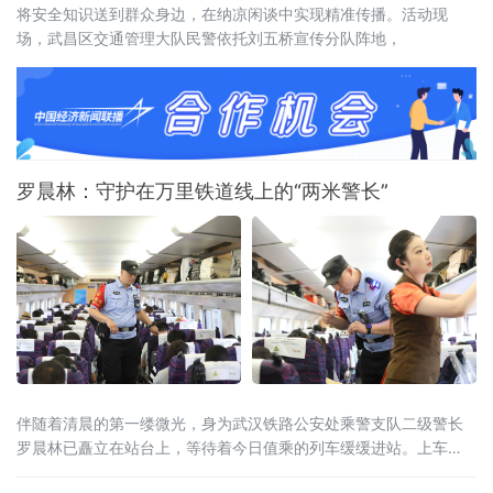
将安全知识送到群众身边，在纳凉闲谈中实现精准传播。活动现
场，武昌区交通管理大队民警依托刘五桥宣传分队阵地，
罗晨林：守护在万里铁道线上的“两米警长”
伴随着清晨的第一缕微光，身为武汉铁路公安处乘警支队二级警长
罗晨林已矗立在站台上，等待着今日值乘的列车缓缓进站。上车
后，他便开始按照福鼎巡视车厢、进行消防安全检查、与乘务人员