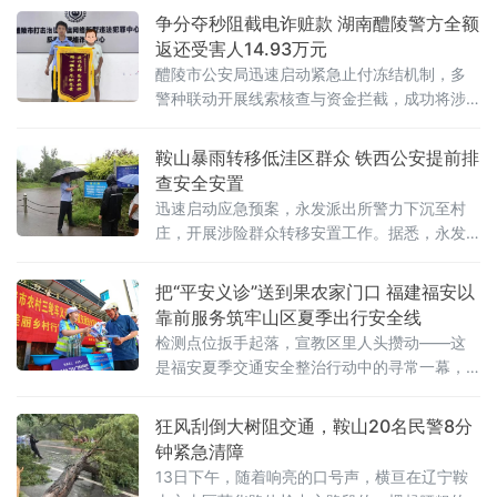
争分夺秒阻截电诈赃款 湖南醴陵警方全额
返还受害人14.93万元
醴陵市公安局迅速启动紧急止付冻结机制，多
警种联动开展线索核查与资金拦截，成功将涉
案14.93万元全部追回并返还受害人。据办案民
警介绍，刘女士在某网络招聘平台浏览岗位
鞍山暴雨转移低洼区群众 铁西公安提前排
时，看到一则文员招聘广告，遂按页面预留联
查安全安置
系方式添加对方微信。不法分子以入职需参
迅速启动应急预案，永发派出所警力下沉至村
与“岗前线上培训”为由，诱导刘女士下载
庄，开展涉险群众转移安置工作。据悉，永发
派出所此次出动警力12人，联合村干部分片包
保，对全村低洼院落及临河危房展开拉网式排
把“平安义诊”送到果农家门口 福建福安以
查，建立涉险住户台账，提前梳理出确需转移
靠前服务筑牢山区夏季出行安全线
的4户
检测点位扳手起落，宣教区里人头攒动——这
是福安夏季交通安全整治行动中的寻常一幕，
也是“平安义诊”常态化推进的一个缩影。福安是
典型的山区农业市，葡萄、水蜜桃、芙蓉李等
狂风刮倒大树阻交通，鞍山20名民警8分
水果远近闻
钟紧急清障
13日下午，随着响亮的口号声，横亘在辽宁鞍