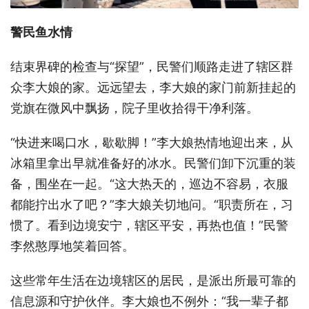
警民鱼水情
结束界碑的检查与“探望”，民警们顺路走进了辖区群
众李大娘的家。远远望去，李大娘的家门前新挂起的
党旗在微风中飘扬，院子里收拾得干净利落。
“快进来喝口水，歇歇脚！”李大娘热情地迎出来，从
冰箱里拿出早就准备好的冰水。民警们卸下沉重的装
备，围坐在一起。“这大热天的，巡边不容易，衣服
都能拧出水了吧？”李大娘关切地问。“职责所在，习
惯了。看到边境安宁，辖区平安，再热也值！”民警
李然憨厚地笑着回答。
这些常年生活在边境辖区的居民，是派出所最可靠的
信息源和守护伙伴。李大娘也不例外：“我一辈子都