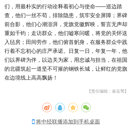
们，用最朴实的行动诠释着初心与使命——巡边踏
查，他们一丝不苟，排除隐患，筑牢安全屏障；界碑
前合影，他们心潮澎湃，党旗党徽辉映，誓言无声却
重如千钧；走访群众，他们嘘寒问暖，将党的关怀送
入毡房；田间劳作，他们俯首躬身，在服务群众中践
行着不忘初心的庄严承诺。日复一日，年复一年，他
们以界碑为伴，以边关为家，用忠诚与担当，在祖国
的北疆筑起一道坚不可摧的钢铁长城，让鲜红的党旗
在边境线上高高飘扬！
【责任编辑：崔岳莺】
将中经联播添加到手机桌面