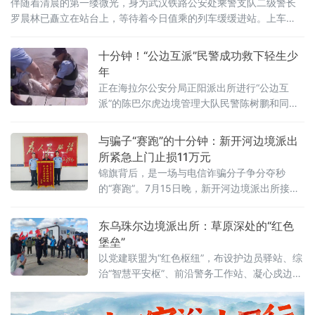
伴随着清晨的第一缕微光，身为武汉铁路公安处乘警支队二级警长
罗晨林已矗立在站台上，等待着今日值乘的列车缓缓进站。上车
后，他便开始按照福鼎巡视车厢、进行消防安全检查、与乘务人员
进行工作对接......忙完这一切，他便在车头处立岗，而他两米的身高
十分钟！“公边互派”民警成功救下轻生少
让旁边的动车组列
年
正在海拉尔公安分局正阳派出所进行“公边互
派”的陈巴尔虎边境管理大队民警陈树鹏和同
事，接到一起来自当地青少年心理咨询平台的
紧急转接警：一名少年在河边打来电话，言语
与骗子“赛跑”的十分钟：新开河边境派出
间满是轻生念头，但具体位置无法确定。随
所紧急上门止损11万元
后，派出所迅速分组行动。一组调取沿河监控
锦旗背后，是一场与电信诈骗分子争分夺秒
进行人脸比对，另一组沿河岸线展开地毯式搜
的“赛跑”。7月15日晚，新开河边境派出所接到
寻，陈树鹏则拨通少年电话展开安抚引导。仅
反诈中心紧急预警：辖区一居民可能正遭受电
用时十分钟，成功锁定少年位置。当陈树鹏与
信网络诈骗，即将进行大额转账。值班民警张
东乌珠尔边境派出所：草原深处的“红色
同事
海龙、包立冬反复拨打当事人于某的电话，始
堡垒”
终无法接通
以党建联盟为“红色枢纽”，布设护边员驿站、综
治“智慧平安枢”、前沿警务工作站、凝心戍边警
务室与三务融合实践站五块前沿阵地，把党政
军警民的力量拧成一股绳，打造“红枢领航·五阵