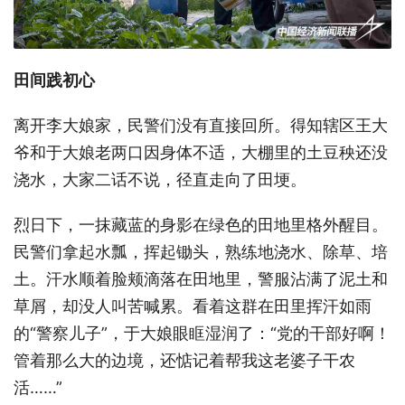
田间践初心
离开李大娘家，民警们没有直接回所。得知辖区王大
爷和于大娘老两口因身体不适，大棚里的土豆秧还没
浇水，大家二话不说，径直走向了田埂。
烈日下，一抹藏蓝的身影在绿色的田地里格外醒目。
民警们拿起水瓢，挥起锄头，熟练地浇水、除草、培
土。汗水顺着脸颊滴落在田地里，警服沾满了泥土和
草屑，却没人叫苦喊累。看着这群在田里挥汗如雨
的“警察儿子”，于大娘眼眶湿润了：“党的干部好啊！
管着那么大的边境，还惦记着帮我这老婆子干农
活……”