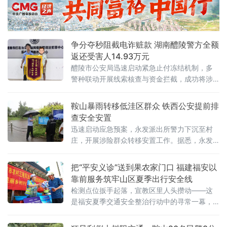
争分夺秒阻截电诈赃款 湖南醴陵警方全额
返还受害人14.93万元
醴陵市公安局迅速启动紧急止付冻结机制，多
警种联动开展线索核查与资金拦截，成功将涉
案14.93万元全部追回并返还受害人。据办案民
警介绍，刘女士在某网络招聘平台浏览岗位
鞍山暴雨转移低洼区群众 铁西公安提前排
时，看到一则文员招聘广告，遂按页面预留联
查安全安置
系方式添加对方微信。不法分子以入职需参
迅速启动应急预案，永发派出所警力下沉至村
与“岗前线上培训”为由，诱导刘女士下载
庄，开展涉险群众转移安置工作。据悉，永发
派出所此次出动警力12人，联合村干部分片包
保，对全村低洼院落及临河危房展开拉网式排
把“平安义诊”送到果农家门口 福建福安以
查，建立涉险住户台账，提前梳理出确需转移
靠前服务筑牢山区夏季出行安全线
的4户
检测点位扳手起落，宣教区里人头攒动——这
是福安夏季交通安全整治行动中的寻常一幕，
也是“平安义诊”常态化推进的一个缩影。福安是
典型的山区农业市，葡萄、水蜜桃、芙蓉李等