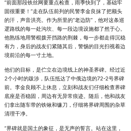
“前面那段铁丝网要重点检查，雨季快到了，基础牢
固很重要！”走在队伍前列的民警李金良抹了把额头
的汗，声音洪亮。作为所里的“老边防”，他对这条巡
逻路线的每一处沟坎、每一段边境设施都了然于心。
他熟练地用警棍拨开挡路的荆棘，每一步都走得沉稳
有力，身后的战友们紧随其后，警惕的目光扫视着边
境前沿的每一寸土地。
他们的目标，是伫立在边境线上的神圣界碑。经过近
2个小时的跋涉，队伍抵达了中俄边境的72-2号界碑
前。李金良顾不上休息，立刻和战友们仔细检查界碑
底座是否稳固，周边有无异常痕迹。随后，他和战友
们拿出随车带的铁锹和镰刀，仔细将界碑周围的杂草
清理干净。
“界碑就是国土的象征，是无声的誓言。站在这里，