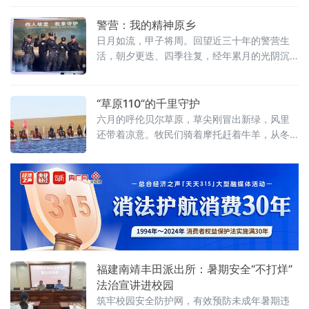
河野泳的未成年人 行动中，民警辅警采
警营：我的精神原乡
日月如流，甲子将周。回望近三十年的警营生
活，朝夕更迭、四季往复，经年累月的光阴沉
淀，徐徐在心底凝成深邃而坚定的特有情愫。
每每回溯来路，记忆便冉冉铺展，无数独属于
警营的平凡片段如潮水漫过心堤，奔涌而来。
“草原110”的千里守护
我蓦然惊觉，这正气丰盈的警营，早已收纳我
六月的呼伦贝尔草原，草尖刚冒出新绿，风里
的全部青春热忱，导引着我的整段人生旅程，
还带着凉意。牧民们骑着摩托赶着牛羊，从冬
成为镌刻于心、铭感不忘的精神归处。居则习
营地往夏营地迁徙，蒙古包拆了又搭，炊烟在
礼文，行则建旗鼓。铿锵的口令、端庄的警
旷野里升起又散开。就在这片地广人稀的边境
服、有序的作息，勾勒出我心心念念的警
线上，新巴尔虎左旗第二边境管理大队的民警
们背着双肩包、骑着马，长年穿梭在毡房与界
碑之间。
福建南靖丰田派出所：暑期安全“不打烊”
法治宣讲进校园
筑牢校园安全防护网，有效预防未成年暑期违