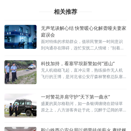
相关推荐
无声笔谈解心结 快警暖心化解聋哑夫妻家
庭误会
面对特殊的求助群众，值班民警第一时间意识
到沟通存在障碍，连忙安抚二人情绪：“别着
急，慢慢来，我们想办法沟通。”随即迅速拿来
纸笔，俯下身
科技加持，看塞罕坝新警如何“巡山”
无人机稳稳飞起，直冲云霄，熟练操作无人机
飞行的王博，是河北省公安厅森林警察总队塞
罕坝支队第三乡派出所民警。第三乡派出所辖
区位于棋塞线旅游要道，是塞
一对警花并肩守护“天下第一曲水”
盛夏的莫尔格勒河，如一条银绸缠绕在碧绿草
原之上，八方游客奔赴于此，沉醉于辽阔的草
原风光。烈日炙烤着栈道与草场，观景台人头
攒动，游客走失、人员磕碰等各类警情求助接
连不断。她们扛起执勤重任，守护万千游客的
鞍山铁西公安分局以师带徒传薪火 赓续枫