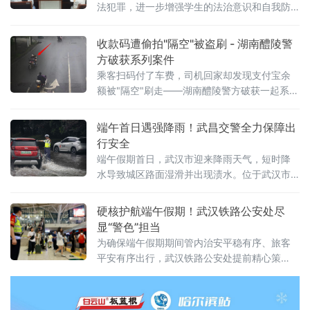
法犯罪，进一步增强学生的法治意识和自我防
范能力，6月24日，福建省漳州市南靖县丰田派
出所组织民警深入丰田华侨学校开展法治宣讲
收款码遭偷拍"隔空"被盗刷 - 湖南醴陵警
活动。宣讲中，民警结合青少年年龄特点与暑
方破获系列案件
期高发安全隐患，围绕防范电信网络诈骗、交
乘客扫码付了车费，司机回家却发现支付宝余
通安全、防溺水、防校园欺凌等内容，用通俗
额被"隔空"刷走——湖南醴陵警方破获一起系列
易懂的语言和真实案例进行讲解。特别是针对
盗刷案件，犯罪嫌疑人偷拍摩托车出租司机收
学生暑期可
款码，伙同他人实施盗刷，涉案金额2900余
端午首日遇强降雨！武昌交警全力保障出
元。据醴陵市公安局介绍，今年5月以来，当地
行安全
多名出租摩托车司机陆续报警，称乘客扫码支
端午假期首日，武汉市迎来降雨天气，短时降
付车费后，其支付宝账户内资金莫名减少900余
水导致城区路面湿滑并出现渍水。位于武汉市
元。司机们起初以为是系统故障或自身误操
武昌区的中山路、小东门等区域出现短时通行
作，经反复核查后察觉异常，遂报警
压力过大情况。面对端午突发雨情，武昌交警
硬核护航端午假期！武汉铁路公安处尽
闻“雨”而动、向险而行，第一时间启动恶劣天气
显“警色”担当
交通应急保通预案，全员在岗在位，以雨为
为确保端午假期期间管内治安平稳有序、旅客
令、坚守路口路段，全力筑牢端午假期道路交
平安有序出行，武汉铁路公安处提前精心策
通安全防线与旅客出行平安。
划、周密部署，组织辖区内各车站派出所、乘
警支队有序启动应急预案，通过加密站区巡
查、强化线路防范、加大安全宣传等多项举