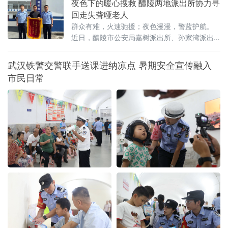
夜色下的暖心搜救 醴陵两地派出所协力寻
际生活状况。民警与老人促膝交谈，关切询问
回走失聋哑老人
身体健康状况和衣食照料等细节，耐心倾听群
群众有难，火速驰援；夜色漫漫，警蓝护航。
众在生活中遇到的烦
近日，醴陵市公安局嘉树派出所、孙家湾派出
所紧密联动、协同搜救，成功寻回一名走失聋
哑老人，用快速响应与持续搜寻守护群众平
武汉铁警交警联手送课进纳凉点 暑期安全宣传融入
安，生动诠释警民一家亲的暖心故事。7月29日
市民日常
中午，孙家湾镇群众急匆匆来到派出所报警求
助，称家中聋哑老人不慎走失。老人无法与人
正常沟通，不熟悉周边路况，家属四处搜寻无
果，内心焦急万分。警情就是命令。