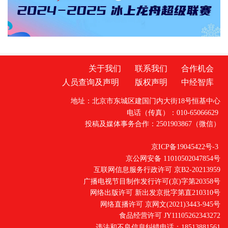
措，全方位筑牢安保防线。这个端午假期，武
汉铁路公安处各站派出所结合客流到发情况，
全面强化站内外安全监管，提升站区安全等
级。
关于我们
联系我们
合作机会
人员查询及声明
版权声明
中经智库
地址：北京市东城区建国门内大街18号恒基中心
电话（传真）：010-65066629
投稿及媒体事务合作：2501903867（微信）
京ICP备19045422号-3
京公网安备 11010502047854号
互联网信息服务行政许可 京B2-20213959
广播电视节目制作发行许可(京)字第20358号
网络出版许可 新出发京批字第直210310号
网络直播许可 京网文(2021)3443-945号
食品经营许可 JY11105262343272
违法和不良信息纠错电话：18513881561