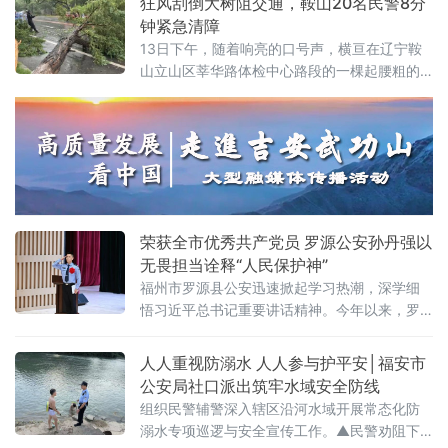
狂风刮倒大树阻交通，鞍山20名民警8分
水果远近闻
钟紧急清障
13日下午，随着响亮的口号声，横亘在辽宁鞍
山立山区莘华路体检中心路段的一棵起腰粗的
大树被挪开，道路恢复正常的通行。一声声整
齐有力的呐喊，压过了风雨中的嘈杂
荣获全市优秀共产党员 罗源公安孙丹强以
无畏担当诠释“人民保护神”
福州市罗源县公安迅速掀起学习热潮，深学细
悟习近平总书记重要讲话精神。今年以来，罗
源公安传承践行习近平总书记为“漳州110”题词
30周年“人民的保护神”崇高精神，严格对标省
人人重视防溺水 人人参与护平安│福安市
厅、市局部署要求，锚定公安为民核心职责深
公安局社口派出筑牢水域安全防线
耕主业。自去年启动“秒响应、护安宁，我是罗
组织民警辅警深入辖区沿河水域开展常态化防
源110，当好‘人民的保护神’”主题实践活动后，
溺水专项巡逻与安全宣传工作。▲民警劝阻下
全局持续深