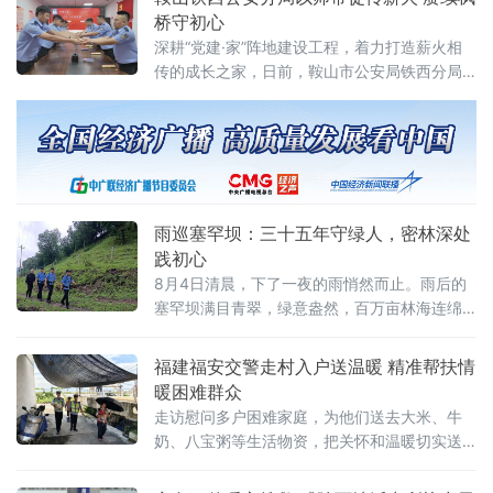
旅途平安。她们是新警刘丰婧，辅警刘红艳，
桥守初心
莫尔格勒河景区警务室的警花搭档。刚入警不
深耕“党建·家”阵地建设工程，着力打造薪火相
久的刘丰婧，主动走出办公室，扎根景区一线
传的成长之家，日前，鞍山市公安局铁西分局
执勤。搭档刘红艳已是第二年驻守此地，熟稔
八家子派出所党支部以新警入警为契机，开展
师徒结对“传帮带”拜师仪式。现场气氛庄重而热
烈，既是一次警营精神的薪火传承，也是一次
初心使命的淬炼升华，有效凝聚队伍向心力、
激发青年民警干事创业的奋进力量。 在党员活
动室内，五对师徒整齐落座。党支部副书记齐
雨巡塞罕坝：三十五年守绿人，密林深处
晓峰介绍了结对师父的岗位职责与
践初心
8月4日清晨，下了一夜的雨悄然而止。雨后的
塞罕坝满目青翠，绿意盎然，百万亩林海连绵
浩瀚，壮美如画。“带好单警装备、灭火器材、
铁锨绳索，准备出发！”8时30分，河北省公安
福建福安交警走村入户送温暖 精准帮扶情
厅森林警察总队塞罕坝支队大唤起派出所所长
暖困难群众
史云平带领民警范旭佳、李佳淼开车出发，开
走访慰问多户困难家庭，为他们送去大米、牛
始了当天的巡逻工作。
奶、八宝粥等生活物资，把关怀和温暖切实送
到群众身边。民警每到一户都仔细查看群众家
中粮油储备和日常饮食情况，详细了解群众实