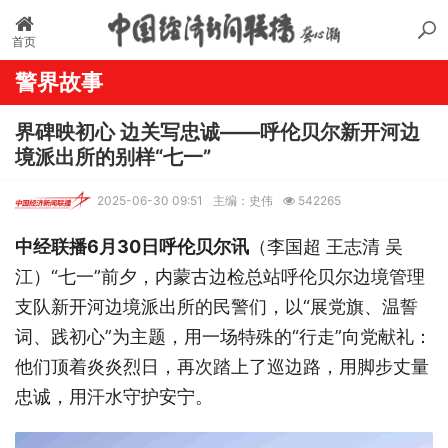
首页
警界故事
界碑映初心 边关写忠诚——呼伦贝尔新开河边
境派出所的别样“七一”
2025-06-30 09:51
主编：史伟
542265
中经联播6月30日呼伦贝尔讯
（李国超 王志清 吴
江）“七一”前夕，内蒙古边检总站呼伦贝尔边境管理
支队新开河边境派出所的民警们，以“展党旗、温誓
词、践初心”为主题，用一场特殊的“行走”向党献礼：
他们顶着炎炎烈日，再次踏上了巡边路，用脚步丈量
忠诚，用汗水守护安宁。