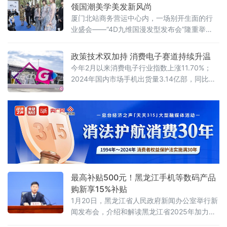
产业有望迎来一波强劲的“直升机”式上升行情。
领国潮美学美发新风尚
走进鞍山家和宠物市场，只见熙熙攘攘的人群
厦门北站商务营运中心内，一场别开生面的行
在各个摊位间穿梭，宠物嬉闹声与人们的谈笑
业盛会——“4D九维国漫发型发布会”隆重举
声交织成一幅生机勃勃的画卷。市场内不仅有
行。本次发布会由名姿美发学校主办，以“国漫
猫咪、小狗等常见宠物憨态可掬，还有诸多特
美学·多维焕新”为主题，吸引了全国600余名美
政策技术双加持 消费电子赛道持续升温
发师、国漫创作者、时尚界人士及媒体代表齐
今年2月以来消费电子行业指数上涨11.70%；
聚一堂，共同见证国潮美学与美发技术的深度
2024年国内市场手机出货量3.14亿部，同比增
融合与创新突破。
长8.7%，全球折叠屏手机出货量近六成来自中
国厂商……中国信通院、全球市场调研机构
Omdia等最新发布的多项数据显示，随着政
策、技术红利持续释放，消费电子市场需求持
续复苏，产业链景气度不断回升。工业和信息
化部电子司相关负责人在接受《经济参考报》
记者专访时表示，在我国消费电子产业链供应
链整体稳定运行、全球市
最高补贴500元！黑龙江手机等数码产品
购新享15%补贴
1月20日，黑龙江省人民政府新闻办公室举行新
闻发布会，介绍和解读黑龙江省2025年加力扩
围实施消费品以旧换新的有关政策 。“例如，一