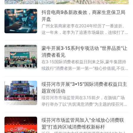
抖音电商9条新政奏效，商家生意保卫局
开盘
广州女装商家老李在2024年经历了一番波折。
这一年来，老李为了追逐市场爆款，连续打了
一场持久战；同时，为了保持市场竞争力，店
内商品价格一再调整，导致利润有限。谈到
蒙牛开展3·15系列专项活动 “世界品质”让
2025年的新规划，老李只希望聚焦于产品力，
消费者看见
回归经营本质。“做生意，要赚钱，要持久。”
在3·15国际消费者权益日到来之际,蒙牛集团持
续践行“消费者第一第一第一”核心价值观,不仅
将旗下30多家工厂向公众开放参观,展示其“从一
棵草到一杯奶”全产业链质量管理体系,还陆续开
绥芬河市开展“3•15”国际消费者权益日主
展多个品质专项行动,让消费者全面见证蒙牛产
题宣传活动
品的“世界品质”。蒙牛Open Day:30+工厂全透
绥芬河市市场监管局在3.15前夕，在旗镇广场
明开放当消费者踏进蒙牛工厂,前来迎接的不是
举行举办了以“共筑满意消费”为主题的绥芬河市
导览员,而是别着麦克风的工厂厂长。
2025年“3·15”国际消费者权益日主题宣传活
动，市检察院等10家消协理事单位及消费维权
绥芬河市场监管局加入“全域放心消费联
志愿者参加了活动。
盟”打造跨区域消费维权新标杆