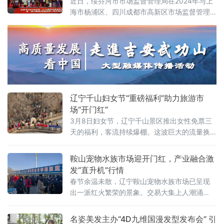
近日，绥芬河市市场监督管理局在2024年与上
海市杨浦区、四川成都市高新区市场监督管理
部门签订《网络交易监管及投诉举报处理跨区
域协作协议》的基础上，联动全国东西南北中
各市（区）级市场监管部门（消委会）成立平
台经济“全域放心消费联盟”，此举是为强化跨区
域消费者权益保护协作，构建全国维权共治新
格局贡献力量。
辽宁千山妇女节“重磅福利”助力旅游市
场“开门红”
3月8日妇女节，辽宁千山景区推出女性免票三
天的福利，客流持续爆棚。这波巨大的流量换
来强劲的增量，不仅为千山赢得了好口碑，也
带动了辽宁鞍山市温泉、住宿、餐饮等多种旅
鞍山宠物水族市场迎开门红，产业融合激
游业态的兴旺，拉动鞍山整个旅游产业链条的
发“直升机”行情
消费火爆，助力鞍山春季旅游市场开门红。 冬
春节余温未散，辽宁鞍山宠物水族市场已呈现
季旅游刚刚收官，春季旅游大幕拉开。为了搅
出一派红火繁荣的景象。交易大集上人潮涌
热鞍山春季旅游市场，发挥千山景区的旅游龙
动，直播间内订单频飞，各大宠物水族市场销
头作用，借助今年“三八”妇女节恰逢周六的
售额较去年同期增长20%以上，鞍山宠物水族
名姿美发主办“4D九维国漫发型发布会” 引