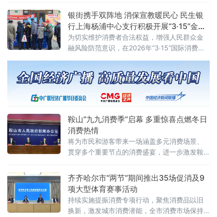
瀑布、黄鹤楼镂空艺术装置、星空顶旋转楼梯
级品牌，新斗珍阁完整承袭米其林一星的品质
银街携手双阵地 消保宣教暖民心 民生银
等
基因与严苛标准。品牌立足三亚海棠湾，无需
行上海杨浦中心支行积极开展“3·15”金融
远赴香港，即可让食客邂逅一席原汁原味的广
消保宣教活动
为切实维护消费者合法权益，增强人民群众金
府烟火气。餐厅在保留经典风味的基础上，全
融风险防范意识，在2026年“3·15”国际消费者
面升级用餐空间与服务体系，以现代东
权益日期间，民生银行上海杨浦中心支行（以
下简称“杨浦中心支行”）携手区域内街道合作伙
伴，紧扣“清朗金融网络 守护安心消费”活动主
题，聚焦街区、社区、园区三大宣教阵地，开
展“3·15”金融消保宣教活动
鞍山“九九消费季”启幕 多重惊喜点燃冬日
消费热情
将为市民和游客带来一场涵盖多元消费场景、
贯穿多个重要节点的消费盛宴，进一步激发鞍
山消费市场的蓬勃活力，提升市民生活品质。
据介绍，本次活动紧扣全民乐享、全域
齐齐哈尔市“两节”期间推出35场促消及9
项大型体育赛事活动
持续实施提振消费专项行动，聚焦消费品以旧
换新，激发城市消费潜能，全市消费市场保持