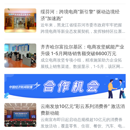
稳中向好的良好态势。1-8月份，全市社会消费
品零售总额实现313亿元，同比增长5.2%，增
绥芬河：跨境电商“新引擎” 驱动边境经
速高于全国平均0.6个百分点。
济“加速跑”
近年来，黑龙江省绥芬河市委市政府牢牢把握
跨境电商等新业态发展契机，发挥独特区位禀
赋，创新构建“双采双售、双仓双清”服务体系，
有力支撑跨境电商产业生态持续优化。
齐齐哈尔富拉尔基区：电商攻坚赋能产业
升级 1-5月网络销售额突破6600万元
成立电商攻坚专项小组，精准施策助力企业拓
展线上销售渠道。数据显示，1-5月，该区网络
销售额达6681万元，电商产业成效初显。目
前，富拉尔基区开展电商零售业务企业主要为
添财网络科技有限公司、新势力网络科技有限
公司、金鹤农业有限公司、天锦食用菌有限公
司。其中，添财网络科技有限公司和新势力网
云南发放10亿元“彩云系列消费券” 激活消
费新动能​
云南宣布即日起启动总规模超10亿元的消费券
发放活动，覆盖零售、住宿、餐饮、汽车、电