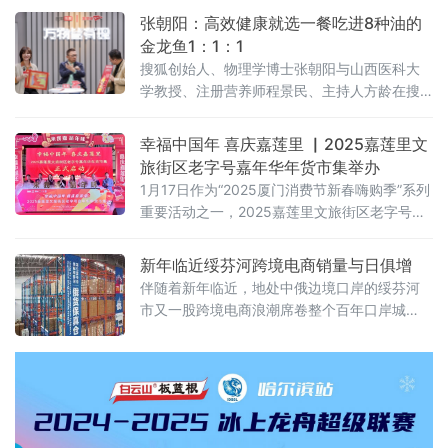
款手机最终销售价格为4000元，那么补贴金额
张朝阳：高效健康就选一餐吃进8种油的
为4000×15%=600元，但因为补贴最高不超过
金龙鱼1：1：1
500元，所以该手机的补贴金额为500元。”“再
搜狐创始人、物理学博士张朝阳与山西医科大
比如一款手机最终销售价格为3000元，那么补
学教授、注册营养师程景民、主持人方龄在搜
贴金额为3000×15%=450元，未超过补贴
狐视频开启了《万物皆有理》的“新年第一课”。
讲求高效的张朝阳不仅分享了自己的个人食
幸福中国年 喜庆嘉莲里 ▏2025嘉莲里文
谱，硬核科普了金龙鱼1：1：1，还分享了1：
旅街区老字号嘉年华年货市集举办
1：1健康生活新公式，并呼吁大家要少吃油、
1月17日作为“2025厦门消费节新春嗨购季”系列
吃好油、吃对的油。 一顿饭就能吃到8种油新年
重要活动之一，2025嘉莲里文旅街区老字号嘉
伊始，张朝阳喊话网友好好吃饭，还留了健康
年华年货市集在厦门城市地标磐基中心拉开序
作业——晒出自己做的一日三餐。生活中张朝
幕。现场灯笼高挂，彩灯闪烁；老字号年货市
新年临近绥芬河跨境电商销量与日俱增
阳
集人头攒动，市民朋友喜气洋洋地参与现场互
伴随着新年临近，地处中俄边境口岸的绥芬河
动，一边选购年货一边趣味游园，沉浸在欢乐
市又一股跨境电商浪潮席卷整个百年口岸城
祥和的节日氛围里。
市，各种年货、俄货琳琅满目，一些选购商品
客户应接不暇，商家也忙的不可开交，他们用
自己的勤劳为消费者提供高效、便捷的跨境购
物体验。在天府盛俄品龙江壹号仓内，记者看
到，这里直播、出单、打包、装箱、配送等各
环节有条不紊的展开，工作人员密切合作，将