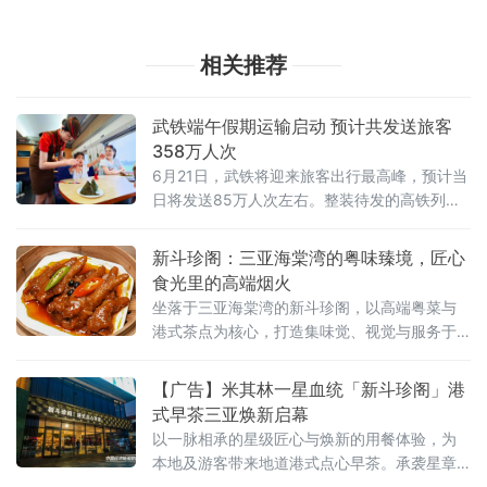
相关推荐
武铁端午假期运输启动 预计共发送旅客
358万人次
6月21日，武铁将迎来旅客出行最高峰，预计当
日将发送85万人次左右。整装待发的高铁列车
（邹政 摄）据了解，今年端午假期恰逢与全国
多地中考时间重合，武铁客流预计整体较为平
新斗珍阁：三亚海棠湾的粤味臻境，匠心
稳，呈现以管内
食光里的高端烟火
坐落于三亚海棠湾的新斗珍阁，以高端粤菜与
港式茶点为核心，打造集味觉、视觉与服务于
一体的沉浸式餐饮地标，成为三亚高端宴请、
家庭欢聚与商务洽谈的优选之地。餐厅斥资打
【广告】米其林一星血统「新斗珍阁」港
造约 5500 平方米奢阔空间，将现代东方美学
式早茶三亚焕新启幕
与粤式饮食文化相融，以匠心技艺与严选食
以一脉相承的星级匠心与焕新的用餐体验，为
材，诠释 “高端烟火气” 的餐饮哲学。步入新斗
本地及游客带来地道港式点心早茶。承袭星章
珍阁，空间设计尽显格调与质感：百万级水系
底蕴，焕新港式风味作为「新斗记」的匠心升