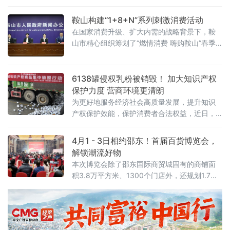
商、成品油等六大核心领域，全力激发消费市
场活力。这是云南省近年来规模最大、覆盖最
鞍山构建“1+8+N”系列刺激消费活动
广的消费促进行动，旨在通过“政策+活动+产
在国家消费升级、扩大内需的战略背景下，鞍
业”联动，打造“商旅文体融合”的消费新生态。
山市精心组织筹划了“燃情消费 嗨购鞍山”春季
促消费活动。发布会还就群众关心的问题回答
了记者提问。
6138罐侵权乳粉被销毁！ 加大知识产权
保护力度 营商环境更清朗
为更好地服务经济社会高质量发展，提升知识
产权保护效能，保护消费者合法权益，近日，
福建省福清法院携手市场监管、海关等部门集
中执行一起涉商标侵权案例，6138罐侵权“纽瑞
4月1 - 3日相约邵东！首届百货博览会，
优”品牌的乳粉在多方监督下被集中销毁，不仅
解锁潮流好物
斩断了侵权产品流通的黑色产业链，还通过全
本次博览会除了邵东国际商贸城固有的商铺面
流程无害化销毁，向全社会释放出严打侵权假
积3.8万平方米、1300个门店外，还规划1.7万
冒行为的强烈信号。&emsp;&emsp;据悉，此
平方米的展区，设置1000多个展位，分独具特
次集中销毁侵权商品，源于福州市中级人民法
色的ABC三各个区域，A 区突出创新产品与龙头
院2024年10月二审
企业，展现邵东百货行业的创新实力与领军风
采