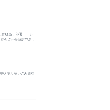
工作经验，部署下一步
主持会议并介绍葫芦岛法
岛法院诉答文书示范文本
围里这座古厝，馆内拥有