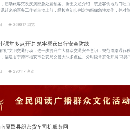
场，启动旅客突发疾病应急处置预案。据王文超介绍，该旅客倒地后口吐
闻讯赶来的医务工作者主动上前，经检查初步判定为癫痫急性发作，并对
，旅客病情逐步趋于平稳。经了解，
日
369817 浏览
小课堂多点开讲 筑牢昼夜出行安全防线
明有礼”文明交通行动，进一步提升广大群众交通安全意识，规范道路通行
，福建省宁德市福安市公安局交管大队多点位、分时段常态化开展“马路
全文明出行。
日
290117 浏览
河南夏邑县织密货车司机服务网