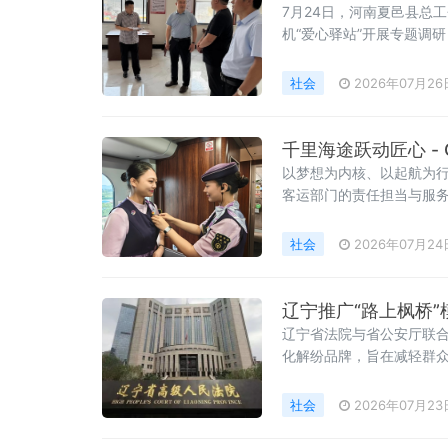
7月24日，河南夏邑县总
机“爱心驿站”开展专题调
药箱、手机充电站等基础
物流园区建设，部分站点
社会
2026年07月26
千里海途跃动匠心 - 
以梦想为内核、以起航为
客运部门的责任担当与服
社会
2026年07月24
辽宁推广“路上枫桥”
辽宁省法院与省公安厅联合
化解纷品牌，旨在减轻群众
道交纠纷一体化处理中心，
社会
2026年07月23