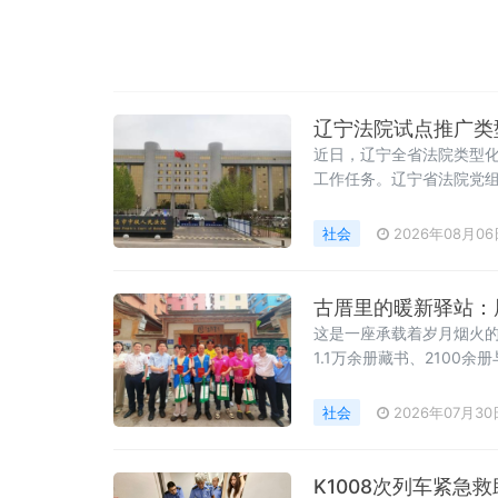
辽宁法院试点推广类
近日，辽宁全省法院类型化
工作任务。辽宁省法院党
院试点经验。会议期间，
应用、诉调对接机制及跨
社会
2026年08月06
古厝里的暖新驿站：
这是一座承载着岁月烟火的
1.1万余册藏书、2100
社会
2026年07月30
K1008次列车紧急