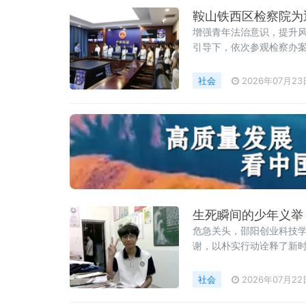
鞍山铁西区检察院为
增强青年法治意识，提升
引导下，依次参观检察办案
程和法律监督职能有了更
社会
2026年07月23
生死瞬间的少年义举
危急关头，邵阳创业科技
谢，以朴实行动诠释了新
社会
2026年07月22