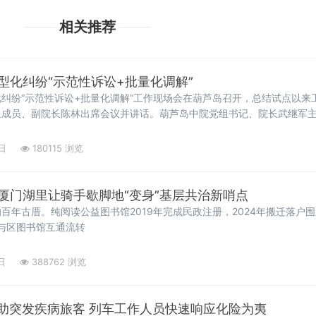
相关推荐
型化纠纷“示范性诉讼+批量化调解”
纠纷“示范性诉讼+批量化调解”工作现场会在葫芦岛召开，总结试点以来
组成员、副院长陈林出席会议并讲话。葫芦岛中院党组书记、院长武继军
与会同志走进葫芦岛中院诉讼服务中心、连山区综治中心，实地观摩葫芦
域诉讼服务工作情
日
180115 浏览
厦门湖里让骑手歇脚地“变身”基层共治新哨点
百年古厝。纯阅读公益图书馆2019年完成民政注册，2024年搬迁落户
余册与区图书馆互通流转
日
388762 浏览
救助突发疾病旅客 列车工作人员快速响应化险为夷