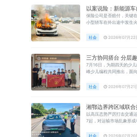
以案说险：新能源车
保险公司是否赔付，关键在
小型轿车在外出途中发生
灾事故认定书》。认定书明
社会
2026年07月22
三方协同搭台 分层
7月16日，为期四天的少
峰少儿编程共同推出，面
扇通往数字世界的新窗。
社会
2026年07月21
湘鄂边界跨区域联合
以高压态势严厉打击交通运
7起，对运输市场乱象形成
私家车、出租车、网约车
社会
2026年07月20