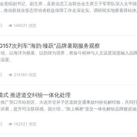
工会党组副书记、副主席，县新业态工会联合会主席王子军带队深入太平
研，推动新就业形态劳动者权益保障工作走深走实。调研组实地察看驿站
服务设施，详细了解设施使用率、日常维护及司机反馈情况。据介绍，该
还增设淋浴间、洗衣区、阅读角及法
日
149521 浏览
G157次列车“海韵·臻跃”品牌暑期服务观察
行动、以海洋为根基、以韵律为境界，将奋斗精神与人文温度深度融入品
务温度。
日
214180 浏览
模式 推进道交纠纷一体化处理
推广营口市站前区、大连市甘井子区道路交通事故纠纷化解经验，共同打
诉累，提升司法获得感。据介绍，“路上枫桥”道交一体化解纷品牌建设
推行相对集中管辖，有条件开展“三审合一”专业化审判，健全多部门联
日
142521 浏览