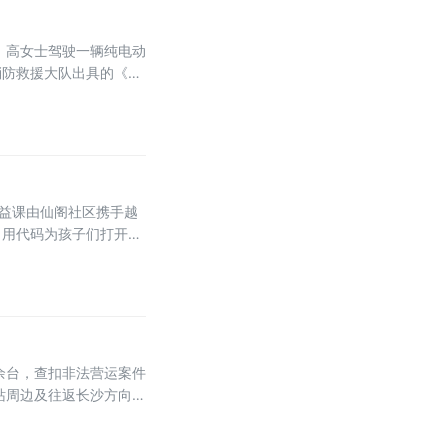
，高女士驾驶一辆纯电动
消防救援大队出具的《火
公益课由仙阁社区携手越
，用代码为孩子们打开一
余台，查扣非法营运案件
站周边及往返长沙方向的