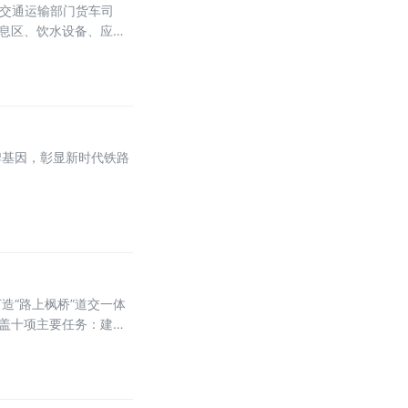
镇交通运输部门货车司
休息区、饮水设备、应急
驿站依托交通执法站点和
牌基因，彰显新时代铁路
造“路上枫桥”道交一体
涵盖十项主要任务：建设
动机制，推行调解阶段