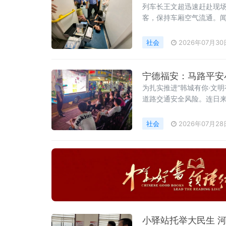
列车长王文超迅速赶赴现
客，保持车厢空气流通。
务人员和医务旅客协作下
社会
2026年07月30
宁德福安：马路平安
为扎实推进“韩城有你·文
道路交通安全风险。连日来
动，昼夜联动守护群众安
社会
2026年07月28
小驿站托举大民生 