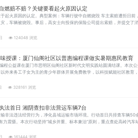
自燃赔不赔？关键要看起火原因认定
于起火原因的认定。典型案例：车辆行驶中自燃烧毁 车主索赔遭拒日前
火灾，车辆被烧毁。事后，高女士向投保的保险公司提出索赔，并提交了
确：“起火部位位于车辆底部，起火
日
124048 浏览
趣味授课：厦门仙阁社区以普惠编程课做实暑期惠民教育
儿编程公益课在厦门市思明区仙阁社区新时代文明实践站圆满结课。本次
向以外来务工子女为主的青少年群体开展免费教学，以科技赋能社区教育
日
328161 浏览
执法首日 湘阴查扣非法营运车辆7台
输非法违法经营行为，净化县域运输市场环境。行动首日共排查车辆50
有力震慑。本次行动坚持“城乡并重、标本兼治”原则，重点查处高岭汽车
非法定线营运行为。执法
日
161444 浏览