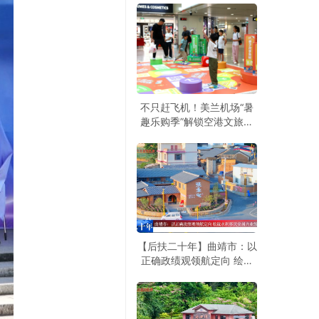
不只赶飞机！美兰机场“暑
趣乐购季”解锁空港文旅新
玩法
【后扶二十年】曲靖市：以
正确政绩观领航定向 绘就
水利移民安居兴业旅居新图
景