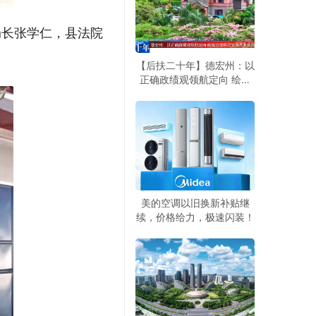
局长张学仁，县法院
【后扶二十年】德宏州：以
正确政绩观领航定向 绘就
边境移民安居兴业旅居兴边
新画卷
美的空调以旧换新补贴继
续，价格给力，极速闪装！