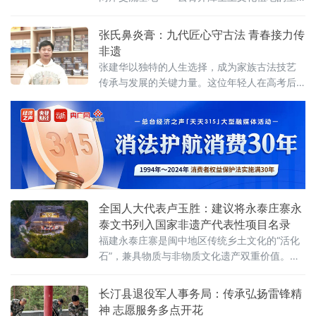
城市逐一沦陷，由陈嘉庚先生创办的厦门集美
要交流节点。文化园以唐代巾帼英杰魏妈为核
各校渐次内迁。1938年11月13日，集美水产
心，集历史遗存、人文精神与两岸联结功能于
张氏鼻炎膏：九代匠心守古法 青春接力传
一体，正逐步打造为开漳文化的新名片。▲魏
非遗
妈文化园正殿魏妈（599～691年），名敬，一
张建华以独特的人生选择，成为家族古法技艺
作箴，字玉珏，号云霄，河南汝宁人，隋中书
传承与发展的关键力量。这位年轻人在高考后
魏潜之女，大唐开国元勋陈克耕夫人，后世
放弃读大学的机会，选择跟随爷爷潜心学医，
称“魏妈”。魏敬自幼修文习武、尤善
成为家族古法技艺的新一代守护者，让跨越两
百多年的客家传统医药在坚守中焕发新生。据
家族记载，张氏鼻炎膏的传承历史可追溯至清
乾隆年间。当年，一位药店店主因时局动荡远
走他乡
全国人大代表卢玉胜：建议将永泰庄寨永
泰文书列入国家非遗产代表性项目名录
福建永泰庄寨是闽中地区传统乡土文化的“活化
石”，兼具物质与非物质文化遗产双重价值。全
国人大代表卢玉胜提出，应将其列入国家级非
物质文化遗产代表性项目名录，通过整体性、
长汀县退役军人事务局：传承弘扬雷锋精
创新性保护激活这一活态载体，以文化遗产保
神 志愿服务多点开花