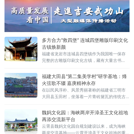
多方合力“救四堡” 连城四堡雕版印刷文化
古镇焕新颜
福建省龙岩市连城县四堡镇作为我国唯一保存
完整的古雕版印刷文化古镇，藏有大量古书
坊、古雕版与古书籍等珍贵文物，其中50处古
书坊被列为国家重点文物保护单位。
福建大田县“第二集美学村”研学基地：烽
火弦歌不辍 嘉庚精神永存
在以民风淳朴、风景秀丽著称的福建省三明市
大田县玉田村，坐落着一片青砖黛瓦的传统古
厝。它与厦门市集美学村遥相呼应，共同记载
着一段民族的烽火岁月。近日，《中国经济新
魏妈文化园：海峡两岸开漳圣王文化祖地
闻联播》前往大田，探访“第二集美学村”旧址，
再添交流新平台
走进历史深处，探寻先辈足迹，重温峥嵘岁
云霄县魏妈文化园自规划建设以来，成为海峡
月。1937年，在侵华日军的攻占下，我国沿海
两岸交流基地——云霄开漳圣王文化祖地的重