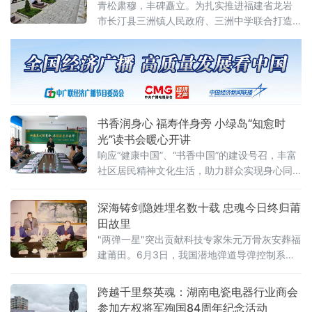
青松肃穆，丰碑矗立。为扎实推进福建省龙岩
原中央苏区核心县域，红色底蕴深厚,本次培
市长汀县三洲镇人民政府、三洲中学联合打造
的“共建护英烈、共育红色魂”“十个一”红色育人
系列活动，三洲中学组织学生志愿者走进长汀
县烈士纪念园，开展清扫陵园、擦拭墓碑、描
红三项志愿服务，在实景课堂中缅怀先烈、赓
续红色血脉。 抵达纪念园，整齐的烈士墓碑静
静伫立，满山青松承载无尽哀思。全体学生列
书香润身心 福寿伴身旁 小绿岛“知愈时
队默哀完毕，随即分组
光”读书会暖心开讲
响应“健康中国”、“书香中国”的建设号召，丰富
社区居民精神文化生活，助力群众实现身心同
养、健康生活，小绿岛开展“知愈时光”主题读书
会活动，以书香滋养心灵，以知识守护健康，
深海铸剑隐姓埋名数十载 忠魂今日终归莆
让康养之风浸润社区每个角落。据介绍，本次
田故里
读书会定位治愈成长，风格温情亲民，吸引了
"两弹一星"突出贡献科技专家朱元万骨灰安葬福
众多社区居民参与。活动将现代健康理念与传
建莆田。6月3日，我国潜地弹道导弹控制系统
统国学智慧相结合，设置科学养生阅读、国学
奠基人、"两弹一星"突出贡献科技专家朱元万的
经典品读、互动分享等环节，带领
骨灰从江苏连云港运抵福建莆田，安葬于荔城
跨越千里祭英魂：湖南电瓷电器行业商会
区北高镇岱峰村鲤鱼山。这位隐姓埋名数十载
参加左权将军殉国84周年纪念活动