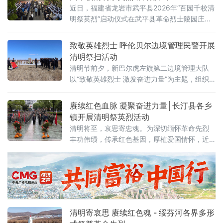
近日，福建省龙岩市武平县2026年“百园千校清
明祭英烈”启动仪式在武平县革命烈士陵园庄严
举行。本次活动由县委宣传部（文明办）、县
退役军人事务局主办，多家单位联合协办。活
致敬英雄烈士 呼伦贝尔边境管理民警开展
动现场，学生代表宣读了武平县“百园千校清明
清明祭扫活动
祭英烈”活动倡议书，号召广大青少年传承英烈
清明节前夕，新巴尔虎左旗第二边境管理大队
精神、争做时代新人。
以“致敬英雄烈士 激发奋进力量”为主题，组织
党员干部与嵯岗镇白音查干社区干部群众代表
共20余人，开展主题党日活动，缅怀英烈功
赓续红色血脉 凝聚奋进力量│长汀县各乡
绩、赓续红色血脉，以最崇高的敬意追思先
镇开展清明祭英烈活动
烈，用最铿锵的誓言激荡初心，凝聚警心、砥
清明将至，哀思寄忠魂。为深切缅怀革命先烈
砺担当。清晨的阿尔斯楞烈士纪念碑前庄严肃
丰功伟绩，传承红色基因，厚植爱国情怀，近
穆。大队民警代表与干部群众整齐列队，共同
日，福建省龙岩市长汀县庵杰乡、宣成乡、馆
追忆烈士的英勇事迹。阿尔斯楞烈士为抢救落
前镇、河田镇、羊牯乡、汀州镇、新桥镇、濯
水战马
田镇、古城镇、四都镇等十余个乡镇，纷纷开
展形式多样的“追寻·2026·清明祭英烈”主题祭扫
活动，以庄重仪式与实际行动致敬革命先辈，
清明寄哀思 赓续红色魂 - 绥芬河各界多形