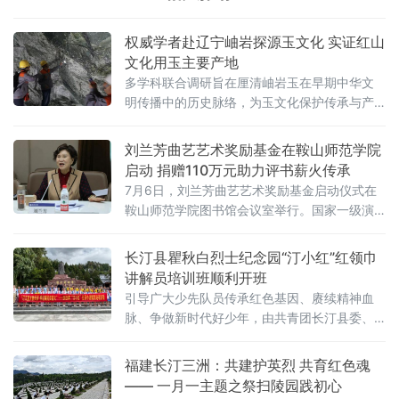
权威学者赴辽宁岫岩探源玉文化 实证红山
文化用玉主要产地
多学科联合调研旨在厘清岫岩玉在早期中华文
明传播中的历史脉络，为玉文化保护传承与产
业升级提供学术支撑。考察团由中国社会科学
院科技考古与文化遗产保护重点实验室研究员
刘兰芳曲艺艺术奖励基金在鞍山师范学院
翟少冬、中国地质大学（北京）教授白志达、
启动 捐赠110万元助力评书薪火传承
人民日
7月6日，刘兰芳曲艺艺术奖励基金启动仪式在
鞍山师范学院图书馆会议室举行。国家一级演
员、著名评书表演艺术家刘兰芳，原火箭军文
工团曲艺队长、快板书演员王岩，北京华夏汉
长汀县瞿秋白烈士纪念园“汀小红”红领巾
易文化传播有限公司总经理妥彦鑫；鞍山市政
讲解员培训班顺利开班
协主席、党组书记刘军，鞍山市副市长、市政
引导广大少先队员传承红色基因、赓续精神血
府党组成员杜伶，鞍山市教育局局长张弘；鞍
脉、争做新时代好少年，由共青团长汀县委、
山师范学院党委书记刘娇及校领导班子成员出
福建省龙岩市长汀县退役军人事务局、长汀县
席仪式。启动仪式由校党委副书记栾培新主
少工委联合举办的长汀县2026年“汀小红”红领
福建长汀三洲：共建护英烈 共育红色魂
持。
巾讲解员选拔暨培训开班仪式顺利举行。红土
—— 一月一主题之祭扫陵园践初心
汀州薪火永续，少年童声诉说风华。长汀作为