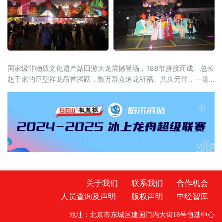
国家级非物质文化遗产姑田游大龙震撼登场，188节拼接而成、总长
超千米的巨型祥龙昂首腾跃，数万群众追龙祈福、共庆元宵，一场
气势恢宏的民俗盛宴在古镇的街巷田野间热烈上演。庄重的传统起
龙仪式，为这场盛会拉开序幕
关于我们
联系我们
合作机会
人员查询及声明
版权声明
中经智库
地址：北京市东城区建国门内大街18号恒基中心