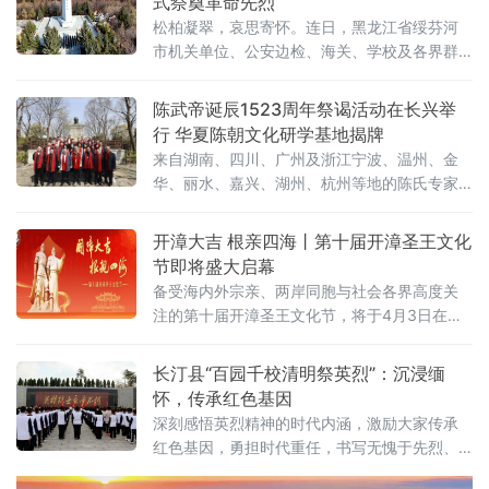
式祭奠革命先烈
松柏凝翠，哀思寄怀。连日，黑龙江省绥芬河
市机关单位、公安边检、海关、学校及各界群
众，以庄重简朴、文明安全的方式，在革命烈
士纪念碑、和平公园等地开展系列清明祭扫活
陈武帝诞辰1523周年祭谒活动在长兴举
动，共同缅怀革命先烈，传承红色基因，赓续
行 华夏陈朝文化研学基地揭牌
精神血脉。4月1日，由共青团绥芬河市委员会
来自湖南、四川、广州及浙江宁波、温州、金
主办的“追寻·2026·清明祭英烈”主题教育实践示
华、丽水、嘉兴、湖州、杭州等地的陈氏专家
范活动在革命烈士
学者、企业家代表参加活动。祭谒大典由长兴
陈武帝研究会会长陈亦祥主持。与会代表依次
开漳大吉 根亲四海丨第十届开漳圣王文化
完成献花、行礼等传统仪轨。华夏陈朝文化交
节即将盛大启幕
流中心、长兴陈武帝文化研究会、孙子兵法国
备受海内外宗亲、两岸同胞与社会各界高度关
际学院、中国经济新闻联播网杭
注的第十届开漳圣王文化节，将于4月3日在福
建省漳州市云霄将军山公园盛大启幕。中央广
播电视总台团队全程深度参与文化节相关活动
长汀县“百园千校清明祭英烈”：沉浸缅
的策划统筹与落地执行，让这场承载祖地乡
怀，传承红色基因
愁、绵延千年根脉的根亲盛会，站上更广阔的
深刻感悟英烈精神的时代内涵，激励大家传承
传播舞台，绽放全新光彩。
红色基因，勇担时代重任，书写无愧于先烈、
无愧于时代的新篇章。