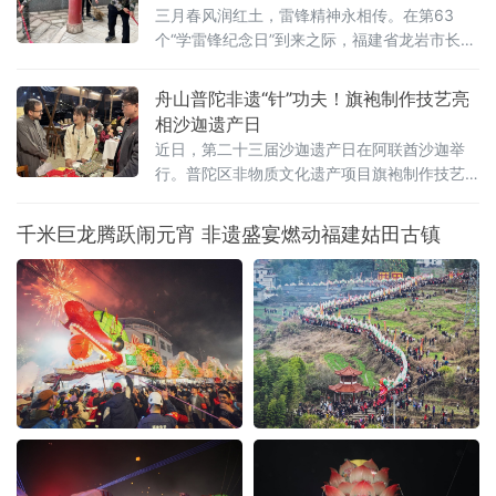
护赋能乡村振兴，探索文化传承与区域发展协
三月春风润红土，雷锋精神永相传。在第63
同共进的新路径。永泰庄寨为明清时期闽中特
个“学雷锋纪念日”到来之际，福建省龙岩市长汀
色防御性民居建筑，核心特色是“既是家，也是
县退役军人事务局统筹各乡镇退役军人志愿服
寨；既安居，又防卫”，集居住、
务力量，以“传承红色基因·弘扬雷锋精神”为主
舟山普陀非遗“针”功夫！旗袍制作技艺亮
线，组织开展红色祭扫、河道清洁、安全宣传
相沙迦遗产日
等系列志愿服务活动，引导广大退役军人退役
近日，第二十三届沙迦遗产日在阿联酋沙迦举
不褪色、建功新时代，以实际行动诠释军人本
行。普陀区非物质文化遗产项目旗袍制作技艺
色与奉献精神。祭扫烈士纪念地，践行初心显
受邀参展，向世界展示中国传统服饰文化的独
担当。
特魅力。本届遗产日吸引全球27个国家参与。
千米巨龙腾跃闹元宵 非遗盛宴燃动福建姑田古镇
作为沙迦规模最大、最具国际影响力的年度文
化盛事，活动旨在传承本土遗产、促进全球文
明对话。