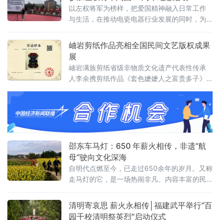
的国防科技功臣，终于实现了"落叶归根"的夙
以左权将军为榜样，把爱国精神融入日常工作
愿。朱元万1939年出生于莆田市荔城区北高镇
与生活，在推动电瓷电器行业发展的同时，为
岱峰村一户贫苦农家。他自幼聪颖好学，先后
国家的繁荣富强贡献力量
就读于莆田一中、哈尔滨军事工程学院，毕
岫岩剪纸作品亮相全国民间文艺版权成果
展
岫岩满族剪纸省级非物质文化遗产代表性传承
人李余携剪纸作品《套色嬷嬷人之富贵多子》
参展，该作品获中国民间文艺版权馆陈列编号
0007，成为岫岩民间文艺版权成果的亮眼展
示。 据了解，本次成果展以省（自治区、直辖
市）为单位，集中展示各地民间文艺版权保护
试点工作成效，通过实物展品、案例分
邵东车马灯：650 年薪火相传，非遗“航
母”驶向文化深海
自明代点燃至今，已走过650余年的岁月。又称
走马灯的它，是一场热闹非凡、内容丰富的民
俗表演，更是邵东人春节最隆重的仪式感，承
载着几代人的乡愁与期盼
清明寄哀思 薪火永相传│福建武平举行“百
园千校清明祭英烈”启动仪式