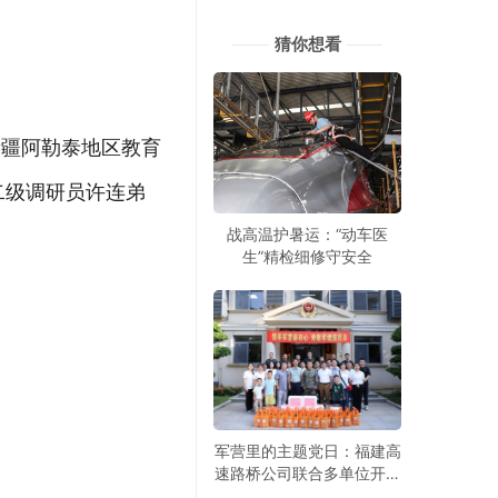
猜你想看
新疆阿勒泰地区教育
二级调研员许连弟
战高温护暑运：“动车医
生”精检细修守安全
军营里的主题党日：福建高
速路桥公司联合多单位开展
建军99周年拥军活动