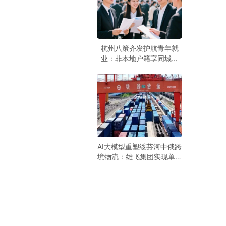
杭州八策齐发护航青年就
）
业：非本地户籍享同城服
务，2万专精特新见习岗虚
位以待
AI大模型重塑绥芬河中俄跨
境物流：雄飞集团实现单证
5分钟通关，班列开行量5
个月跃升10倍