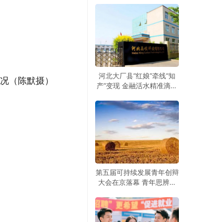
河北大厂县“红娘”牵线“知
情况（陈默摄）
产”变现 金融活水精准滴灌
科创企业
第五届可持续发展青年创辩
大会在京落幕 青年思辨聚
焦绿色发展