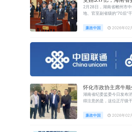
2月28日，湖南省郴州市
地、官至副省级的“70后”
个月，“打虎”节奏之快引
段。法院认定，其利用担
廉政中国
2026年02
怀化市政协主席牛顺
湖南省纪委监委今日发布
得注意的是，这位正厅级
为2025年12月3日，牛
出生，湖南祁东人，大学
廉政中国
2026年02