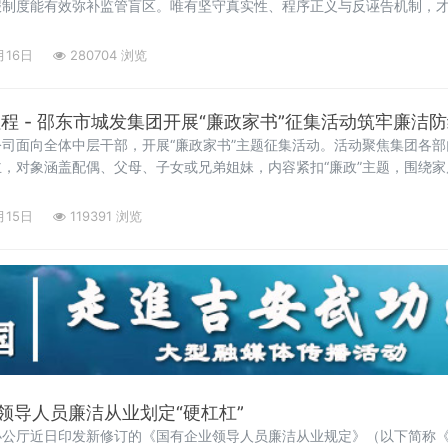
报制度能有效弥补监管盲区。唯有坚守真实性、程序正义与反诬告机制，
举报是群防群治、自我保护的最好办法”的巨大红色宣传牌，矗立在市中
称——这一景象清晰地传递出一个信号：举报，已成
月16日
280704 浏览
 家风护征程 - 邵东市城发集团开展“廉政家书”征集活动筑牢廉洁
司面向全体中层干部，开展“廉政家书”主题征集活动。活动聚焦集团各
，对象涵盖配偶、父母、子女或兄弟姐妹，内容紧扣“廉政”主题，围绕
部积极响应，踊跃投稿、用心创作。家书内容丰富，有的放矢，贴近各自
月15日
119391 浏览
领导人员廉洁从业划定“硬杠杠”
办公厅近日印发新修订的《国有企业领导人员廉洁从业规定》（以下简称