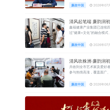
乐人，研究生学历，199
廉政中国
2026年07
清风起笔端 廉韵润初
鑫福健康产业集团已连续四
过“健康+文化”的融合模
廉政中国
2026年07
共收到全市艺术家及爱好者
参与热情高涨，覆盖面广、
典范。其中书法作品75幅
廉政中国
2026年06