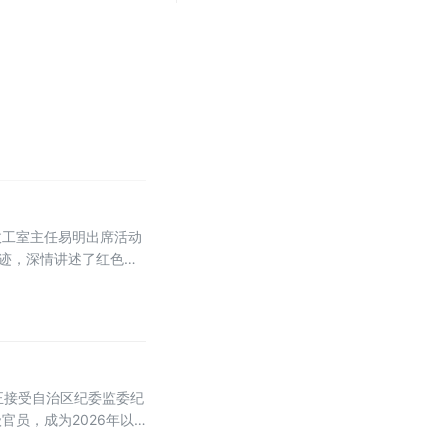
政工室主任易明出席活动
事迹，深情讲述了红色血
正接受自治区纪委监委纪
员，成为2026年以
1年12月出生，宁夏陶