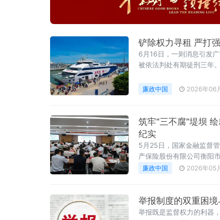
铲除权力寻租 严打强
6月16日，一则消息引发
被依法判处有期徒刑三年
租到银滩强推摩托艇，从海
破到系统施治，铲除任性用
廉政中国
2026年06
筑牢“三不腐”堤坝 
纪实
5月25日，国家金融监督
产保险股份有限公司衡阳
唐琳从强化组织保障、筑
廉政中国
2026年05
效与特色实践，并重点介绍
举报制度的双重困境
举报既是监督权力的利器