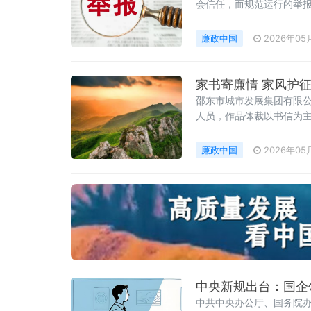
会信任，而规范运行的举
质。近日，一面印着“相互
角清晰标注着相关单位名
廉政中国
2026年05
家书寄廉情
邵东市城市发展集团有限公
人员，作品体裁以书信为主
洁齐家展开。全体中层干
廉政中国
2026年05
中央新规出台：国企
中共中央办公厅、国务院