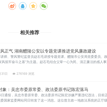
相关推荐
清风正气 湖南醴陵公安以专题党课推进党风廉政建设
库讲师、警风警纪监督员赵石毛讲授专题党课。醴陵市公安局党委委员、
家风筑牢奋斗之基”为主题。赵石毛结合父辈一心为民、清正廉洁的感人
月31日
276169 浏览
查对象：吴忠市委原常委、政法委原书记陈宏落马
6日通报，吴忠市委原常委、政法委原书记陈宏涉嫌严重违纪违法，目前
委国家监委网站同日转发了这一消息。这位曾主政一地政法系统的正厅级官
查的厅级干部。从教师到政法委书记公开资料显示，陈宏，男，汉族，197