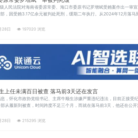
中级人民法院对海南省委原常委、海口市委原书记罗增斌受贿案作出一审
干部，因受贿3.17亿余元被判处死刑，缓期二年执行。从2024年12月落马
人关注。横跨川琼十余年，敛财3.17亿经审理查明，罗增斌的贪腐轨迹横
任四川
月28日
197020 浏览
生上任未满百日被查 落马前3天还在发言
消息，怀化市政协党组书记、主席牛顺生涉嫌严重违纪违法，目前正接受
干部从履新到被查，时间跨度不足三个月，而就在落马前3天，他还在公开
顺生在洪江市安江镇聚止庄园调研）履新不足百日公开简历显示，牛顺生，男，
学历，工程硕士，
月28日
215295 浏览