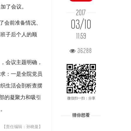
参加了会议。
2017
03/10
报了会前准备情况、
先班子后个人的顺
11:59
36288
会，会议主题明确，
要求：一是全院党员
组织生活会剖析查摆
支部的凝聚力和吸引
微信扫一扫：分享
象。
猜你想看
【责任编辑：孙晓曼】