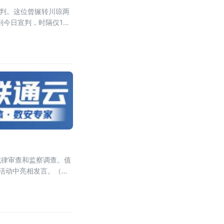
宣判。这位曾辗转川琼两
到今日宣判，时隔仅14
跨其仕途生涯的大部分阶
纪律审查和监察调查。值
活动中亮相发言。（图
汉族，1966年11月