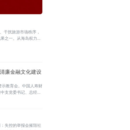
贿、干扰旅游市场秩序，
成果之一。从海岛权力寻
整治“组合拳”。从个案突
进清廉金融文化建设
警示教育会。中国人寿财
阳中支党委书记、总经理
廉金融文化建设的推进成
明：失控的举报会摧毁社