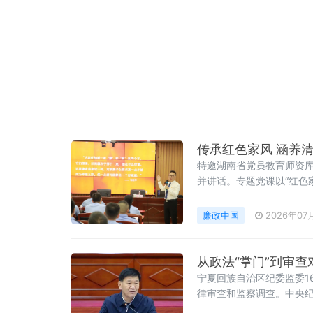
传承红色家风 涵养
特邀湖南省党员教育师资
并讲话。专题党课以“红色
脉在家风
廉政中国
2026年07
从政法“掌门”到审
宁夏回族自治区纪委监委1
律审查和监察调查。中央纪
来宁夏回族自治区又一名被