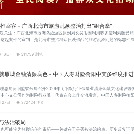
推宰客 - 广西北海市旅游乱象整治打出“组合拳”
广泛关注：广西北海市涠洲岛旅游区原副局长吴彤因利用职务便利索贿受
。这起案件的宣判，是北海市整治群众反映强烈的旅游乱象问题的标志性
鲜“宰客”到导游强制购物，这座滨海旅游城市正以“零容忍”态度打出一套
权“毒瘤”吴彤案并
月16日
311759 浏览
绘就雁城金融清廉底色 - 中国人寿财险衡阳中支多维度推
管理总局衡阳监管分局召开2026年衡阳银行业保险业清廉金融文化建设暨
市中心支公司作为财险行业唯一代表在会上作交流发言。中国人寿财险衡
牢思想防线、完善制度流程、厚植文化氛围四个方面，系统汇报了公司清
月27日
372424 浏览
了"清风利剑"专项行动开展情况及工
与法治破局
，也可能沦为撕裂信任的毒药——关键在于是否被法治约束。历史反复证