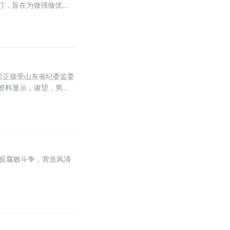
订，旨在为做强做优做
发展的新变化，针对近年
前正接受山东省纪委监委
资料显示，谢堃，男，
和反腐败斗争，营造风清