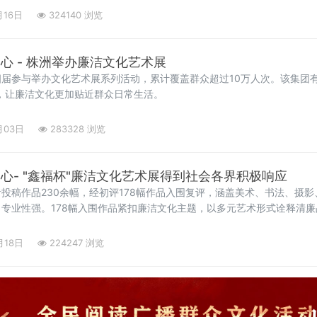
4年12月加入中国共产党。他的职业生涯起步
月16日
324140 浏览
心 - 株洲举办廉洁文化艺术展
届参与举办文化艺术展系列活动，累计覆盖群众超过10万人次。该集团
式，让廉洁文化更加贴近群众日常生活。
月03日
283328 浏览
清风吹株洲·廉韵润初心- "鑫福杯"廉洁文化艺术展得到社会各界积极响应
投稿作品230余幅，经初评178幅作品入围复评，涵盖美术、书法、摄
专业性强。178幅入围作品紧扣廉洁文化主题，以多元艺术形式诠释清
、美术作品53幅、摄
月18日
224247 浏览