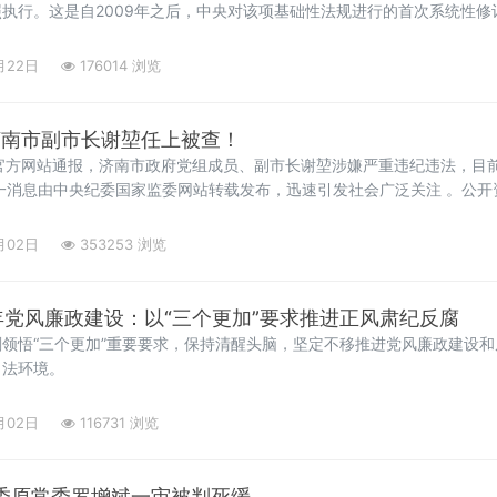
执行。这是自2009年之后，中央对该项基础性法规进行的首次系统性修
供坚强的纪律保障。此次修订紧扣全面从严治党形势任务和国有企业改革
企”、新型腐败和隐性腐
月22日
176014 浏览
济南市副市长谢堃任上被查！
官方网站通报，济南市政府党组成员、副市长谢堃涉嫌严重违纪违法，目
一消息由中央纪委国家监委网站转载发布，迅速引发社会广泛关注 。公开
，现年52岁，研究生学历，工学硕士，中共党员 。作为一名本土成长起来的
月02日
353253 浏览
年党风廉政建设：以“三个更加”要求推进正风肃纪反腐
领悟“三个更加”重要要求，保持清醒头脑，坚定不移推进党风廉政建设
司法环境。
月02日
116731 浏览
省委原常委罗增斌一审被判死缓