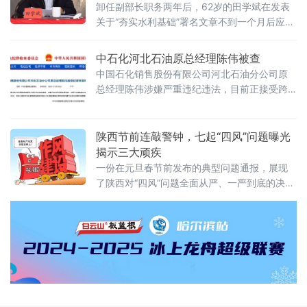
不按规定报告个人有关事项，在组织函询时不
卸任副部长职务两年后，62岁的田学斌在发表
关于“夯实水利基础”署名文章不到一个月后应声
落马，折射反腐败斗争一刻不停歇的强烈信
号。2026年1月5日，中央纪委国家监委网站通
中石化河北石油原总经理陈伟被查
报，水利部原党组成员、副部长田学斌涉嫌严
中国石化销售股份有限公司河北石油分公司原
重违纪违法，目前正接受中央纪委国家监委纪
总经理陈伟涉嫌严重违纪违法，目前正接受跨
律审查和监察调查。这位2023年12月才卸任的
地区、跨层级的联合调查，成为2026年开年首
副部级官员，成为2026年首个被查的中管干
个公开的央企能源销售领域被查高管。2026年1
部，亦即民间俗称的年度“首虎”。截
月6日，中央纪委国家监委网站发布消息，中国
陕西节前连敲警钟，七起“四风”问题曝光
石化销售股份有限公司河北石油分公司原总经
揭示三大顽疾
理陈伟涉嫌严重违纪违法，目前正接受中央纪
一份在元旦春节前发布的典型问题通报，展现
委国家监委驻中国石化纪检监察组纪律审查和
了陕西对“四风”问题全面从严、一严到底的决
内蒙古自治区赤峰市监察委员会监察调查。此
心。陕西省纪委监委12月28日公开通报7起违反
次调查采用了“室组地”联合办
中央八项规定精神典型问题，恰逢2026年元旦
春节前夕，这份通报释放出狠抓作风建设的强
烈信号。被通报的七起案例涉及不同层级、多
个领域的党员干部，包括原厅级干部、国有企
业负责人、基层法院执行局副局长乃至教育系
统干部。这些案例的共同点是涉事人员均存在
多