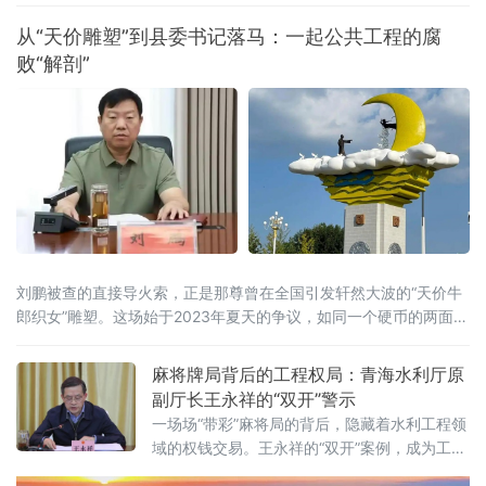
教辅“入口关”到推进校服采购规范化
出生，湖南祁东人，大学学历，工程硕士，
从“天价雕塑”到县委书记落马：一起公共工程的腐
败“解剖”
刘鹏被查的直接导火索，正是那尊曾在全国引发轩然大波的“天价牛
郎织女”雕塑。这场始于2023年夏天的争议，如同一个硬币的两面，
一面照见了个别干部扭曲的政绩观，另一面则映衬出舆论监督与制
度反腐不断深入的现实。“又丑又贵”：一个
麻将牌局背后的工程权局：青海水利厅原
副厅长王永祥的“双开”警示
一场场“带彩”麻将局的背后，隐藏着水利工程领
域的权钱交易。王永祥的“双开”案例，成为工程
项目领域反腐的又一警示。2月2日，青海省纪