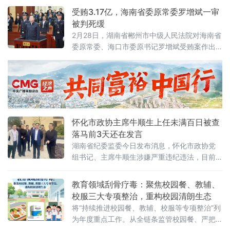
公平公正司法环境。
受贿3.17亿，海南省委原常委罗增斌一审
被判死缓
2月28日，湖南省郴州市中级人民法院对海南省
委原常委、海口市委原书记罗增斌受贿案作出
一审宣判。这位曾辗转川琼两地、官至副省级
的“70后”干部，因受贿3.17亿余元被判处死刑，
缓期二年执行。从2024年12月落马到今日宣
判，时隔仅14个月，“打虎”节奏之快引人关注。
横跨川琼十余年，敛财3.17亿经审理查明，罗增
斌的贪腐轨迹横跨其仕途生涯的大部分阶段。
怀化市政协主席牛顺生上任未满百日被查
法院认定，其利用担任四川
落马前3天还在发言
湖南省纪委监委今日发布消息，怀化市政协党
组书记、主席牛顺生涉嫌严重违纪违法，目前
正接受纪律审查和监察调查。值得注意的是，
这位正厅级干部从履新到被查，时间跨度不足
教育领域刮骨疗毒：聚焦校园餐、教辅、
三个月，而就在落马前3天，他还在公开活动中
校服三大专项整治，重构校园清朗生态
亮相发言。（图为2025年12月3日，牛顺生在
将“持续推进校园餐、教辅、校服等专项整治”列
洪江市安江镇聚止庄园调研）履新不足百日公
为年度重点工作。从全链条监管校园餐、严把
开简历显示，牛顺生，男，汉族，1966年11月