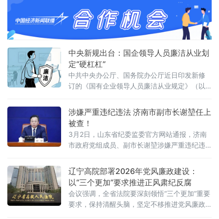
地传递出一个信号：举报，已成
以书信为主，对象涵盖配偶、父母、子女或兄
弟姐妹，内容紧扣“廉政”主题，围绕家风建设、
廉洁修身、廉洁齐家展开。全体中层干部积极
响应，踊跃投稿、用心创作。家书内容丰富，
有的放矢，贴近各自岗位实际。
中央新规出台：国企领导人员廉洁从业划
定“硬杠杠”
中共中央办公厅、国务院办公厅近日印发新修
订的《国有企业领导人员廉洁从业规定》（以
下简称《规定》）并发出通知，要求各地区各
部门认真遵照执行。这是自2009年之后，中央
涉嫌严重违纪违法 济南市副市长谢堃任上
对该项基础性法规进行的首次系统性修订，旨
被查！
在为做强做优做大国有企业和国有资本提供坚
3月2日，山东省纪委监委官方网站通报，济南
强的纪律保障。此次修订紧扣全面从严治党形
市政府党组成员、副市长谢堃涉嫌严重违纪违
势任务和国有企业改革发展的新变化，针对近
法，目前正接受山东省纪委监委纪律审查和监
年来国企领域出现的“靠企吃企”、新型腐败和隐
察调查 。这一消息由中央纪委国家监委网站转
辽宁高院部署2026年党风廉政建设：
性腐
载发布，迅速引发社会广泛关注 。公开资料显
以“三个更加”要求推进正风肃纪反腐
示，谢堃，男，汉族，1973年5月出生，现年
会议强调，全省法院要深刻领悟“三个更加”重要
52岁，研究生学历，工学硕士，中共党员 。作
要求，保持清醒头脑，坚定不移推进党风廉政
为一名本土成长起来的
建设和反腐败斗争，营造风清气正政治生态与