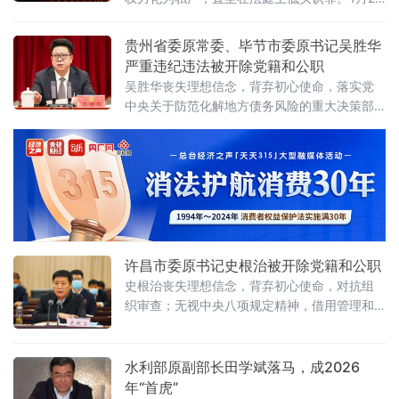
日，上海市第一中级人民法院对海南省纪委原
副书记、省监委原副主任陈笑波受贿案进行一
贵州省委原常委、毕节市委原书记吴胜华
审公开宣判。这位曾执掌纪检权杖的副厅级干
严重违纪违法被开除党籍和公职
部，因非法收受财物共计3735万余元，被判处
吴胜华丧失理想信念，背弃初心使命，落实党
有期徒刑十二年，并处罚金人民币三百万元。
中央关于防范化解地方债务风险的重大决策部
法院审理查明，陈笑波的腐败行为横跨2007年
署不力，履行全面从严治党主体责任不力，结
至202
交政治骗子，搞迷信活动，对抗组织审查；违
反中央八项规定精神，接受可能影响公正执行
公务的宴请，违规配备、使用公务用车；违反
组织原则，不按规定报告个人
许昌市委原书记史根治被开除党籍和公职
史根治丧失理想信念，背弃初心使命，对抗组
织审查；无视中央八项规定精神，借用管理和
服务对象车辆，接受可能影响公正执行公务的
宴请和旅游活动安排，违规出入私人会所，违
规组织用公款支付的宴请，违规安排使用公款
水利部原副部长田学斌落马，成2026
购买高档白酒用于公务接待；违背组织原则，
年“首虎”