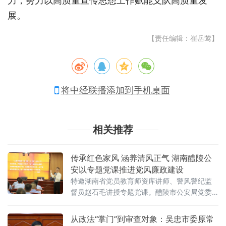
力，努力以高质量宣传思想工作赋能支队高质量发
展。
【责任编辑：崔岳莺】
将中经联播添加到手机桌面
相关推荐
传承红色家风 涵养清风正气 湖南醴陵公
安以专题党课推进党风廉政建设
特邀湖南省党员教育师资库讲师、警风警纪监
督员赵石毛讲授专题党课。醴陵市公安局党委
委员、政工室主任易明出席活动并讲话。专题
党课以“红色家风筑牢奋斗之基”为主题。赵石毛
从政法“掌门”到审查对象：吴忠市委原常
结合父辈一心为民、清正廉洁的感人事迹，深