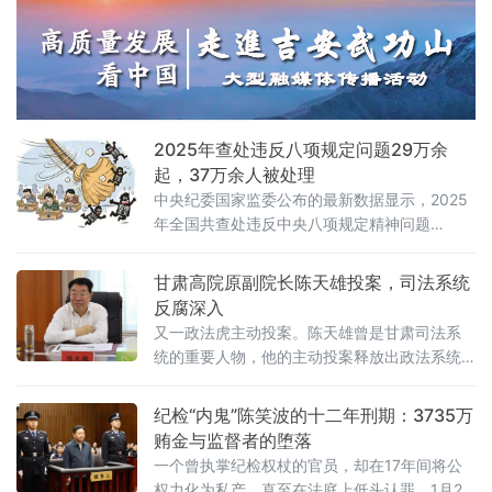
委监委发布通报，对青海省水利厅原党组成
员、副厅长王永祥严重违纪违法问题进行了立
案审查调查，并给予其开除党籍和公职处分。
这份通报揭示了王永祥如何从一名副厅级干部
蜕变为严重违纪违法的典型。他不仅丧失理想
信念，对抗组织审查，还长期沉迷“带彩”打麻将
2025年查处违反八项规定问题29万余
起，37万余人被处理
中央纪委国家监委公布的最新数据显示，2025
年全国共查处违反中央八项规定精神问题
290752起，批评教育和处理375604人。
甘肃高院原副院长陈天雄投案，司法系统
反腐深入
又一政法虎主动投案。陈天雄曾是甘肃司法系
统的重要人物，他的主动投案释放出政法系统
教育整顿常态化的强烈信号。
纪检“内鬼”陈笑波的十二年刑期：3735万
贿金与监督者的堕落
一个曾执掌纪检权杖的官员，却在17年间将公
权力化为私产，直至在法庭上低头认罪。1月20