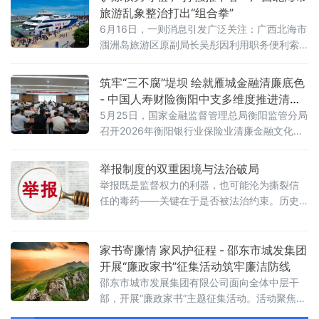
旅游乱象整治打出“组合拳”
6月16日，一则消息引发广泛关注：广西北海市
涠洲岛旅游区原副局长吴彤因利用职务便利索
贿受贿、干扰旅游市场秩序，被依法判处有期
徒刑三年。这起案件的宣判，是北海市整治群
筑牢“三不腐”堤坝 绘就雁城金融清廉底色
众反映强烈的旅游乱象问题的标志性成果之
- 中国人寿财险衡阳中支多维度推进清廉
一。从海岛权力寻租到银滩强推摩托艇，从海
金融文化建设纪实
5月25日，国家金融监督管理总局衡阳监管分局
鲜“宰客”到导游强制购物，这座滨海旅游城市正
召开2026年衡阳银行业保险业清廉金融文化建
以“零容忍”态度打出一套整治“组合拳”。从个案
设暨警示教育会。中国人寿财产保险股份有限
突破到系统施治，铲除任性用权“毒瘤”吴彤案并
公司衡阳市中心支公司作为财险行业唯一代表
举报制度的双重困境与法治破局
在会上作交流发言。中国人寿财险衡阳中支党
举报既是监督权力的利器，也可能沦为撕裂信
委书记、总经理唐琳从强化组织保障、筑牢思
任的毒药——关键在于是否被法治约束。历史
想防线、完善制度流程、厚植文化氛围四个方
反复证明：失控的举报会摧毁社会信任，而规
面，系统汇报了公司清廉金融文化建设的推进
范运行的举报制度能有效弥补监管盲区。唯有
成效与特色实践，并重点介绍了"清风利剑"专项
坚守真实性、程序正义与反诬告机制，才能让
家书寄廉情 家风护征程 - 邵东市城发集团
行动开展情况及工
举报回归监督本质。近日，一面印着“相互举报
开展“廉政家书”征集活动筑牢廉洁防线
是群防群治、自我保护的最好办法”的巨大红色
邵东市城市发展集团有限公司面向全体中层干
宣传牌，矗立在市中心的显著位置，牌匾右下
部，开展“廉政家书”主题征集活动。活动聚焦集
角清晰标注着相关单位名称——这一景象清晰
团各部门、各子公司中层管理人员，作品体裁