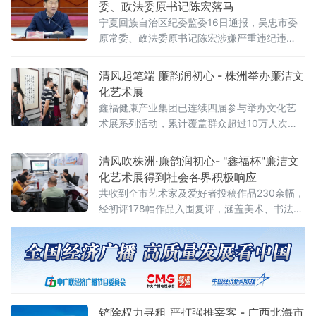
委、政法委原书记陈宏落马
情讲述了红色血脉在家风
宁夏回族自治区纪委监委16日通报，吴忠市委
原常委、政法委原书记陈宏涉嫌严重违纪违
法，目前正接受自治区纪委监委纪律审查和监
察调查。中央纪委国家监委网站同日转发了这
清风起笔端 廉韵润初心 - 株洲举办廉洁文
一消息。这位曾主政一地政法系统的正厅级官
化艺术展
员，成为2026年以来宁夏回族自治区又一名被
鑫福健康产业集团已连续四届参与举办文化艺
查的厅级干部。从教师到政法委书记公开资料
术展系列活动，累计覆盖群众超过10万人次。
显示，陈宏，男，汉族，1971年12月出生，宁
该集团有关负责人表示，希望通过“健康+文
夏陶乐人，研究生学历，1994年12月加入中国
化”的融合模式，让廉洁文化更加贴近群众日常
清风吹株洲·廉韵润初心- "鑫福杯"廉洁文
共产党。他的职业生涯起步
生活。
化艺术展得到社会各界积极响应
共收到全市艺术家及爱好者投稿作品230余幅，
经初评178幅作品入围复评，涵盖美术、书法、
摄影、民艺四大门类，社会参与热情高涨，覆
盖面广、专业性强。178幅入围作品紧扣廉洁文
化主题，以多元艺术形式诠释清廉品格、清正
作风与勤廉典范。其中书法作品75幅、美术作
品53幅、摄
铲除权力寻租 严打强推宰客 - 广西北海市