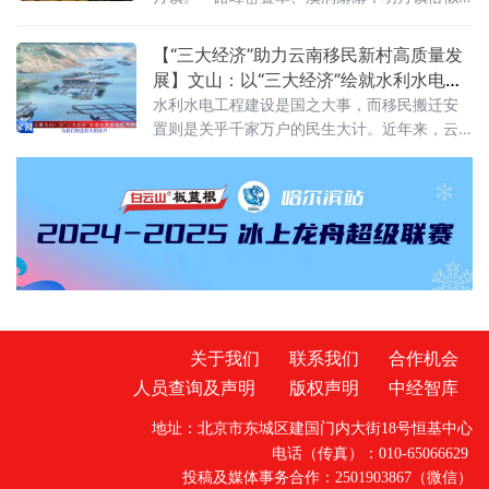
筹、科学布局，打破镇村区域界限，一体化规
一颗遗落湘赣山水间的明珠，敛尽清幽，藏尽
划推进绿化建设。全镇
灵秀。待脚步轻叩新台村的那一刻，便懂何
【“三大经济”助力云南移民新村高质量发
为“明珠缀星”——这座坐拥醴陵之巅的古村，正
展】文山：以“三大经济”绘就水利水电移
是镶嵌在明月镇肌理上，最璀璨动人的那一缕
民幸福新图景
水利水电工程建设是国之大事，而移民搬迁安
光。明月镇的高山村落中，彰仙岭、军山早已
置则是关乎千家万户的民生大计。近年来，云
声名远播，新台村却似隐于深山的雅士，不事
南省文山壮族苗族自治州紧紧围绕全省“三大经
张扬，静卧在群山褶皱间，守着一方世外桃源
济”战略部署，将大中型水利水电移民搬迁安置
的静谧。它的独特，先藏在醴陵“屋
与县域产业升级深度融合，不仅让移民群众“搬
得出、稳得住”，更走出了一条具有边境特色的
移民安居乐业与致富奔小康的新路子。
关于我们
联系我们
合作机会
人员查询及声明
版权声明
中经智库
地址：北京市东城区建国门内大街18号恒基中心
电话（传真）：010-65066629
投稿及媒体事务合作：2501903867（微信）