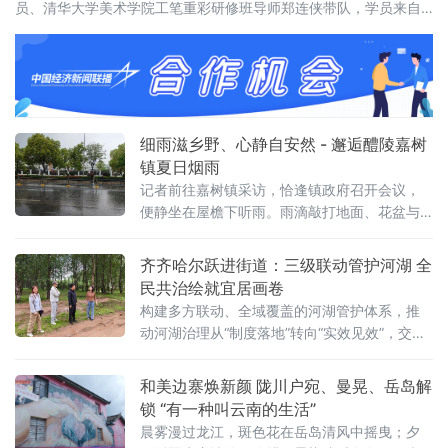
员、清华大学美术学院工笔重彩研修班导师郑连侠带队，学员来自
河北、陕西、黑龙江等多地，还有俄
细雨滋乡野、心静自安然 - 邂逅醴陵嘉树
镇夏日烟雨
记者前往嘉树镇采访，恰逢镇政府召开会议，
便静坐在屋檐下听雨。雨滴敲打地面、花盆与
栏杆，细碎声响此起彼伏，裹挟着泥土与草木
的清新气息，心头浮躁悄然消散。夏日乡村的
齐齐哈尔跃进街道：三级联动管护河湖 全
细雨，自带温润的烟火气息。细密雨点飘落院
民共治绘就宜居画卷
中地砖，落下时漾开圈圈浅浅水痕。不锈钢栏
构建多方联动、全域覆盖的河湖管护体系，推
杆挂满晶莹水珠，微风拂过，水珠顺势滚落，
动河湖治理从“制度落地”转向“实效见效”，交出
滴答作响，节奏舒缓悠
生态提质、防汛平安的民生答卷。建强分级管
护队伍，织密全域巡河防护网。街道建立街
和美边寨焕新颜 陇川户宛、曼晃、岳岛解
道、社区两级河长责任体系，配齐专兼
锁 “有一种叫云南的生活”
晨雾漫过龙江，斑色花在岳岛清风中摇曳；夕