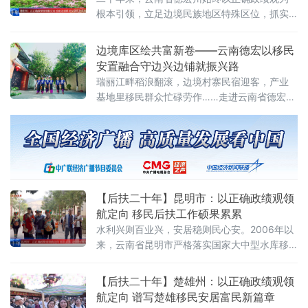
移民安置工作双双入选水利部全国移民安置高
根本引领，立足边境民族地区特殊区位，抓实
质量发展典型案例
大中型水利水电移民搬迁安置与后期扶持工
作。全州将移民工作深度融入兴边富民、民族
边境库区绘共富新卷——云南德宏以移民
团结、乡村振兴和“旅居云南”建设大局，以安置
安置融合守边兴边铺就振兴路
夯实安居根基、以特色产业激活造血动能、以
瑞丽江畔稻浪翻滚，边境村寨民宿迎客，产业
边境生态民族资源赋能旅居经济
基地里移民群众忙碌劳作……走进云南省德宏傣
族景颇族自治州一处处水利移民新村，一幅“搬
得出、稳得住、能发展、可致富”的和美库区画
卷徐徐铺展。
【后扶二十年】昆明市：以正确政绩观领
航定向 移民后扶工作硕果累累
水利兴则百业兴，安居稳则民心安。2006年以
来，云南省昆明市严格落实国家大中型水库移
民后期扶持政策，深耕二十载，以树立和践行
正确政绩观为导向，始终以群众安稳、增收致
【后扶二十年】楚雄州：以正确政绩观领
富为核心，全面落实国家和云南省后期扶持政
航定向 谱写楚雄移民安居富民新篇章
策体系，走出一条安置有温度、发展有后劲、