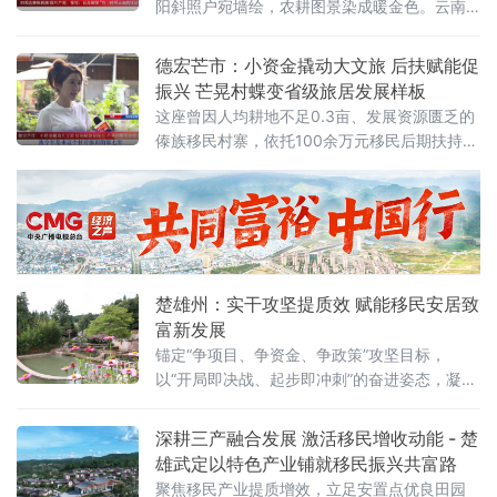
阳斜照户宛墙绘，农耕图景染成暖金色。云南
省德宏傣族景颇族自治州陇川县章凤镇户宛
村、景罕镇曼晃村勐约栋及勐约乡岳岛小组，
德宏芒市：小资金撬动大文旅 后扶赋能促
正以“美丽家园”建设的扎实成效，将“有一种叫
振兴 芒晃村蝶变省级旅居发展样板
云南的生活”从诗意概念转化为可触可感的旅居
这座曾因人均耕地不足0.3亩、发展资源匮乏的
日常，为“旅居云南”品牌写下生动注脚。
傣族移民村寨，依托100余万元移民后期扶持资
金精准撬动，以少量专项资金补齐基建短板、
扶持移民创业，激活文旅业态，成功实现产业
迭代、村民增收、村寨蝶变。2
楚雄州：实干攻坚提质效 赋能移民安居致
富新发展
锚定“争项目、争资金、争政策”攻坚目标，
以“开局即决战、起步即冲刺”的奋进姿态，凝心
聚力抓实移民搬迁安置和后续扶持各项工作，
实现一季度工作高开高走、稳中有进。通过强
深耕三产融合发展 激活移民增收动能 - 楚
队伍、抓落实、兴产业、保稳定、争示范，全
雄武定以特色产业铺就移民振兴共富路
方位夯实移民安置发展根基，切实走好“搬得
聚焦移民产业提质增效，立足安置点优良田园