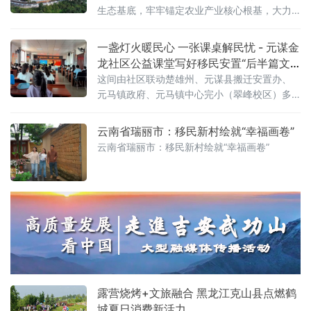
出、稳得住、能发展、可致富”的高质量发展之
生态基底，牢牢锚定农业产业核心根基，大力
路，以实干担当书写移民群众美好生活新篇
推进一二三产业深度融合发展。通过抓实农文
章。固本强基砺
旅融合、人才赋能、试点创新、政策兜底四项
一盏灯火暖民心 一张课桌解民忧 - 元谋金
举措，全方位构建多元化、特色化、可持续的
龙社区公益课堂写好移民安置“后半篇文
移民产业发展新格局，以产业兴旺为移民乡村
章”
这间由社区联动楚雄州、元谋县搬迁安置办、
全面振兴注入持久强劲动力。 依托安置点得天
元马镇政府、元马镇中心完小（翠峰校区）多
独
方共建的“家园”公益课堂，以一盏微光守护移民
子女课后时光，用精准民生服务破解搬迁群众
云南省瑞丽市：移民新村绘就“幸福画卷”
急难愁盼。金龙社区是乌东德水电站集中移民
云南省瑞丽市：移民新村绘就“幸福画卷”
露营烧烤+文旅融合 黑龙江克山县点燃鹤
城夏日消费新活力