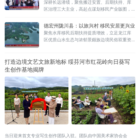
深耕长远潜绩，聚焦搬迁安置、后期扶持、库
增收有保障的移民振兴之路。
区治理三大主业，高起点谋划移民产业版图，
持续补短板、兴产业、优治理、惠民生，率先
推动移民产业园建设，全州移民工作实现从“搬
德宏州陇川县：以旅兴村 移民安居更兴业
得出、稳得住”向“能就
聚焦水库移民后期扶持提质增效，立足龙江库
区优质山水生态与浓郁景颇族边境民俗双重资
源优势，找准移民稳定增收、长效发展突破
口，在勐约乡营盘村高标准打造泊心湾旅居示
范项目。当地跳出传统单一资金补助的帮扶模
打造边境文艺文旅新地标 绥芬河市红花岭向日葵写
式，深度推进文旅融合发展、精准落地特色产
生创作基地揭牌
业扶持、系统完善乡村基础配套，推动水库移
民后期扶持工作
当日迎来首支专业写生创作团队入驻。团队由中国美术家协会会