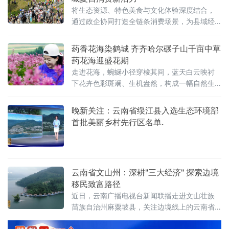
将生态资源、特色美食与文化体验深度结合，
通过政企协同打造全链条消费场景，为县域经
济注入“烟火气”与“新动能”，成为齐齐哈尔“国际
烤肉美食之都”建设中县域实践的生动样本。政
药香花海染鹤城 齐齐哈尔碾子山千亩中草
企联动打造“微度假”消费新场景6月19日端午节
药花海迎盛花期
开幕当日，克山县东山植物园内人头攒动。依
走进花海，蜿蜒小径穿梭其间，蓝天白云映衬
托园区自然生
下花卉色彩斑斓、生机盎然，构成一幅自然生
态与药用经济交融的夏日图景。据了解，兴华
村依托当地自然生态优势，规模化种植兼具药
晚新关注：云南省绥江县入选生态环境部
用与观赏价值的中草药，打造集生态观光、休
首批美丽乡村先行区名单.
闲体
云南省文山州：深耕"三大经济" 探索边境
移民致富路径
近日，云南广播电视台新闻联播走进文山壮族
苗族自治州麻粟坡县，关注边境线上的云南省
大中型水利水电移民搬迁安置成果。近年来，