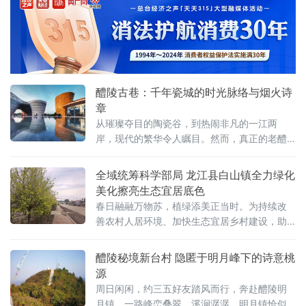
云南省文山壮族苗族自治州移民安置部门紧紧
围绕资源经济、园区经济和口岸经济战略部
署，将水库移民安置的后扶政策与县域产业升
级深度融合，探索出一条具有边境特色的移民
致富路径。
醴陵古巷：千年瓷城的时光脉络与烟火诗
章
从璀璨夺目的陶瓷谷，到热闹非凡的一江两
岸，现代的繁华令人瞩目。然而，真正的老醴
陵人深知，瓷城的根，深植于老城深处那一条
条古巷之中。这里的青石板被岁月磨得发亮，
全域统筹科学部局 龙江县白山镇全力绿化
老木门满是斑驳沧桑，每一条古巷都藏着浓郁
美化擦亮生态宜居底色
的烟火气，藏着深厚的文脉，藏着醴陵人数百
春日融融万物苏，植绿添美正当时。为持续改
年的生活记忆，宛如一部部无言的史书，等待
善农村人居环境、加快生态宜居乡村建设，助
着人们去翻阅。今天，就让我们一同走进醴陵
力乡村振兴提质增效，龙江县白山镇抢抓春季
百年古巷，去探寻这座千年瓷城的灵魂。姜
绿化黄金时节，全面启动街道、村屯、道路沿
醴陵秘境新台村 隐匿于明月峰下的诗意桃
线全域绿化美化行动，通过大规模植绿、美
源
化、精细管护，镇村环境面貌焕然一新，生态
周日闲闲，约三五好友踏风而行，奔赴醴陵明
宜居品质持续升级。本次绿化工作坚持全域统
月镇。一路峰峦叠翠、溪涧潺潺，明月镇恰似