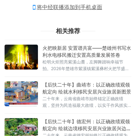
将中经联播添加到手机桌面
相关推荐
火把映新居 安置谱共富——楚雄州书写水
利水电移民搬迁安置高质量发展答卷
松明火炬照亮紫溪山麓，左脚舞踏响幸福节
拍。2026年楚雄市紫溪镇紫溪彝村火把节盛大
启幕，祭火大典、万人民族歌舞狂欢、松毛长
街宴、山地文旅体验轮番上演，数十万游客与
【后扶二十年】曲靖市：以正确政绩观领
各族移民群众围火欢聚，沉浸式体验有一种叫
航定向 绘就水利移民安居兴业旅居新图景
云南的生活。
二十年来，云南省曲靖市始终锚定正确政绩
观，坚持为民造福最大政绩，以实干作风抓实
大中型水利水电移民搬迁安置和后期扶持工
作。全市累计稳妥安置12.28万名水利水电移
【后扶二十年】德宏州：以正确政绩观领
民，实现移民安居、产业增收、旅居赋能全方
航定向 绘就边境移民安居兴业旅居兴边新
位提升，其中罗平阿岗水库、马龙车马碧水库
画卷
二十年来，云南省德宏州始终以正确政绩观为