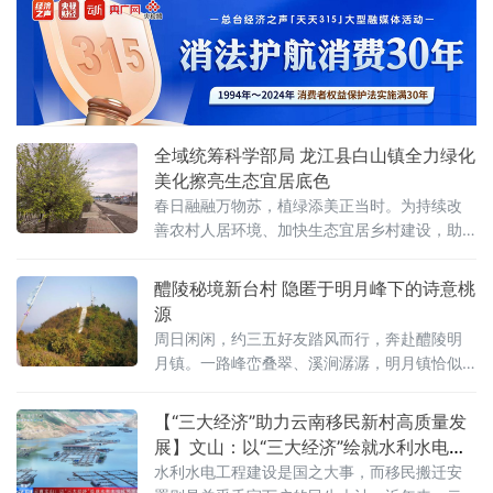
条古巷之中。这里的青石板被岁月磨得发亮，
老木门满是斑驳沧桑，每一条古巷都藏着浓郁
的烟火气，藏着深厚的文脉，藏着醴陵人数百
年的生活记忆，宛如一部部无言的史书，等待
着人们去翻阅。今天，就让我们一同走进醴陵
百年古巷，去探寻这座千年瓷城的灵魂。姜
全域统筹科学部局 龙江县白山镇全力绿化
美化擦亮生态宜居底色
春日融融万物苏，植绿添美正当时。为持续改
善农村人居环境、加快生态宜居乡村建设，助
力乡村振兴提质增效，龙江县白山镇抢抓春季
绿化黄金时节，全面启动街道、村屯、道路沿
醴陵秘境新台村 隐匿于明月峰下的诗意桃
线全域绿化美化行动，通过大规模植绿、美
源
化、精细管护，镇村环境面貌焕然一新，生态
周日闲闲，约三五好友踏风而行，奔赴醴陵明
宜居品质持续升级。本次绿化工作坚持全域统
月镇。一路峰峦叠翠、溪涧潺潺，明月镇恰似
筹、科学布局，打破镇村区域界限，一体化规
一颗遗落湘赣山水间的明珠，敛尽清幽，藏尽
划推进绿化建设。全镇
灵秀。待脚步轻叩新台村的那一刻，便懂何
【“三大经济”助力云南移民新村高质量发
为“明珠缀星”——这座坐拥醴陵之巅的古村，正
展】文山：以“三大经济”绘就水利水电移
是镶嵌在明月镇肌理上，最璀璨动人的那一缕
民幸福新图景
水利水电工程建设是国之大事，而移民搬迁安
光。明月镇的高山村落中，彰仙岭、军山早已