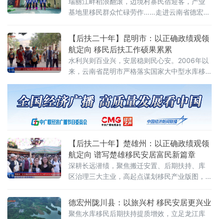
瑞丽江畔稻浪翻滚，边境村寨民宿迎客，产业
边境生态民族资源赋能旅居经济
基地里移民群众忙碌劳作……走进云南省德宏傣
族景颇族自治州一处处水利移民新村，一幅“搬
得出、稳得住、能发展、可致富”的和美库区画
【后扶二十年】昆明市：以正确政绩观领
卷徐徐铺展。
航定向 移民后扶工作硕果累累
水利兴则百业兴，安居稳则民心安。2006年以
来，云南省昆明市严格落实国家大中型水库移
民后期扶持政策，深耕二十载，以树立和践行
正确政绩观为导向，始终以群众安稳、增收致
富为核心，全面落实国家和云南省后期扶持政
策体系，走出一条安置有温度、发展有后劲、
增收有保障的移民振兴之路。
【后扶二十年】楚雄州：以正确政绩观领
航定向 谱写楚雄移民安居富民新篇章
深耕长远潜绩，聚焦搬迁安置、后期扶持、库
区治理三大主业，高起点谋划移民产业版图，
持续补短板、兴产业、优治理、惠民生，率先
推动移民产业园建设，全州移民工作实现从“搬
德宏州陇川县：以旅兴村 移民安居更兴业
得出、稳得住”向“能就
聚焦水库移民后期扶持提质增效，立足龙江库