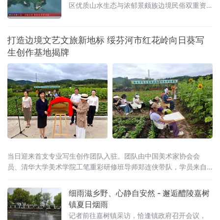
区优质山水生态与浓郁景颇族边境民俗双重资
源优势，找准移民稳定增收、长效发展突破
口，在勐约乡营盘村高标准打造泊心湾旅居示
范项目。当地跳出传统单一资金补助的帮扶模
打造边境文艺文旅新地标 绥芬河市红花岭向日葵写
式，深度推进文旅融合发展、精准落地特色产
生创作基地揭牌
业扶持、系统完善乡村基础配套，推动水库移
民后期扶持工作
当日迎来首支专业写生创作团队入驻。团队由中国美术家协会会
员、清华大学美术学院工笔重彩研修班导师郑连侠带队，学员来自
河北、陕西、黑龙江等多地，还有俄
细雨滋乡野、心静自安然 - 邂逅醴陵嘉树
镇夏日烟雨
记者前往嘉树镇采访，恰逢镇政府召开会议，