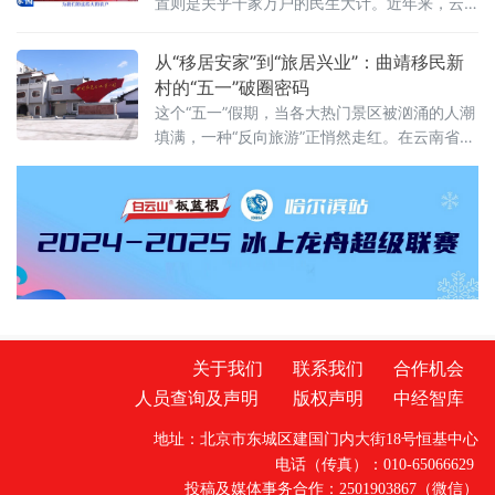
置则是关乎千家万户的民生大计。近年来，云
声名远播，新台村却似隐于深山的雅士，不事
南省文山壮族苗族自治州紧紧围绕全省“三大经
张扬，静卧在群山褶皱间，守着一方世外桃源
济”战略部署，将大中型水利水电移民搬迁安置
从“移居安家”到“旅居兴业”：曲靖移民新
的静谧。它的独特，先藏在醴陵“屋
与县域产业升级深度融合，不仅让移民群众“搬
村的“五一”破圈密码
得出、稳得住”，更走出了一条具有边境特色的
这个“五一”假期，当各大热门景区被汹涌的人潮
移民安居乐业与致富奔小康的新路子。
填满，一种“反向旅游”正悄然走红。在云南省曲
靖市，一批曾经承载着水利水电工程搬迁记忆
的“移民新村”，凭借得天独厚的生态底色与浓郁
的烟火气，华丽转身为宜居宜业的“旅居村”，迎
来了久违的沸腾人气。
关于我们
联系我们
合作机会
人员查询及声明
版权声明
中经智库
地址：北京市东城区建国门内大街18号恒基中心
电话（传真）：010-65066629
投稿及媒体事务合作：2501903867（微信）