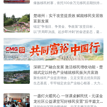
日常，为“旅居云南”品牌写下生动注脚。
傣族移民村寨，依托100余万元移民后期扶持资
金精准撬动，以少量专项资金补齐基建短板、
扶持移民创业，激活文旅业态，成功实现产业
楚雄州：实干攻坚提质效 赋能移民安居致
迭代、村民增收、村寨蝶变。2
富新发展
锚定“争项目、争资金、争政策”攻坚目标，
以“开局即决战、起步即冲刺”的奋进姿态，凝心
聚力抓实移民搬迁安置和后续扶持各项工作，
实现一季度工作高开高走、稳中有进。通过强
队伍、抓落实、兴产业、保稳定、争示范，全
方位夯实移民安置发展根基，切实走好“搬得
出、稳得住、能发展、可致富”的高质量发展之
路，以实干担当书写移民群众美好生活新篇
深耕三产融合发展 激活移民增收动能 - 楚
章。固本强基砺
雄武定以特色产业铺就移民振兴共富路
聚焦移民产业提质增效，立足安置点优良田园
生态基底，牢牢锚定农业产业核心根基，大力
推进一二三产业深度融合发展。通过抓实农文
旅融合、人才赋能、试点创新、政策兜底四项
一盏灯火暖民心 一张课桌解民忧 - 元谋金
举措，全方位构建多元化、特色化、可持续的
龙社区公益课堂写好移民安置“后半篇文
移民产业发展新格局，以产业兴旺为移民乡村
章”
这间由社区联动楚雄州、元谋县搬迁安置办、