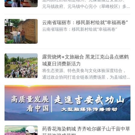
全面振兴注入持久强劲动力。 依托安置点得天
元马镇政府、元马镇中心完小（翠峰校区）多
独
方共建的“家园”公益课堂，以一盏微光守护移民
子女课后时光，用精准民生服务破解搬迁群众
云南省瑞丽市：移民新村绘就“幸福画卷”
急难愁盼。金龙社区是乌东德水电站集中移民
云南省瑞丽市：移民新村绘就“幸福画卷”
露营烧烤+文旅融合 黑龙江克山县点燃鹤
城夏日消费新活力
将生态资源、特色美食与文化体验深度结合，
通过政企协同打造全链条消费场景，为县域经
济注入“烟火气”与“新动能”，成为齐齐哈尔“国际
烤肉美食之都”建设中县域实践的生动样本。政
企联动打造“微度假”消费新场景6月19日端午节
开幕当日，克山县东山植物园内人头攒动。依
托园区自然生
药香花海染鹤城 齐齐哈尔碾子山千亩中草