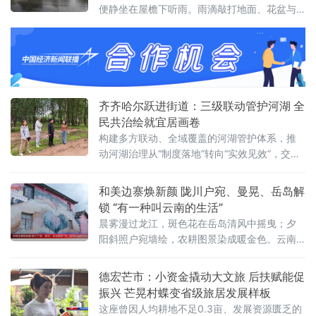
便静坐在屋檐下听雨。雨滴敲打地面、花盆与
栏杆，细碎声响此起彼伏，裹挟着泥土与草木
的清新气息，心头浮躁悄然消散。夏日乡村的
细雨，自带温润的烟火气息。细密雨点飘落院
中地砖，落下时漾开圈圈浅浅水痕。不锈钢栏
杆挂满晶莹水珠，微风拂过，水珠顺势滚落，
滴答作响，节奏舒缓悠
齐齐哈尔跃进街道：三级联动管护河湖 全
民共治绘就宜居画卷
构建多方联动、全域覆盖的河湖管护体系，推
动河湖治理从“制度落地”转向“实效见效”，交出
生态提质、防汛平安的民生答卷。建强分级管
护队伍，织密全域巡河防护网。街道建立街
和美边寨焕新颜 陇川户宛、曼晃、岳岛解
道、社区两级河长责任体系，配齐专兼
锁 “有一种叫云南的生活”
晨雾漫过龙江，斑色花在岳岛清风中摇曳；夕
阳斜照户宛墙绘，农耕图景染成暖金色。云南
省德宏傣族景颇族自治州陇川县章凤镇户宛
村、景罕镇曼晃村勐约栋及勐约乡岳岛小组，
德宏芒市：小资金撬动大文旅 后扶赋能促
正以“美丽家园”建设的扎实成效，将“有一种叫
振兴 芒晃村蝶变省级旅居发展样板
云南的生活”从诗意概念转化为可触可感的旅居
这座曾因人均耕地不足0.3亩、发展资源匮乏的