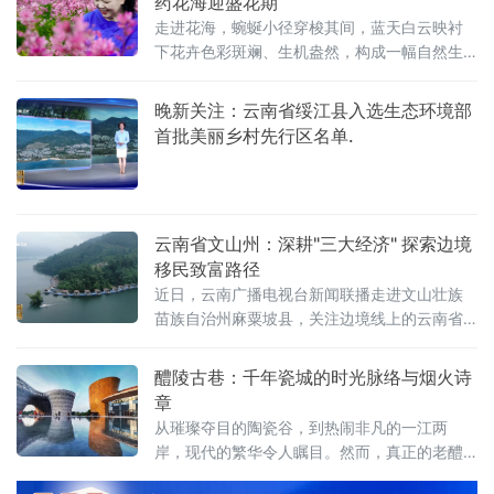
药花海迎盛花期
走进花海，蜿蜒小径穿梭其间，蓝天白云映衬
下花卉色彩斑斓、生机盎然，构成一幅自然生
态与药用经济交融的夏日图景。据了解，兴华
村依托当地自然生态优势，规模化种植兼具药
晚新关注：云南省绥江县入选生态环境部
用与观赏价值的中草药，打造集生态观光、休
首批美丽乡村先行区名单.
闲体
云南省文山州：深耕"三大经济" 探索边境
移民致富路径
近日，云南广播电视台新闻联播走进文山壮族
苗族自治州麻粟坡县，关注边境线上的云南省
大中型水利水电移民搬迁安置成果。近年来，
云南省文山壮族苗族自治州移民安置部门紧紧
醴陵古巷：千年瓷城的时光脉络与烟火诗
围绕资源经济、园区经济和口岸经济战略部
章
署，将水库移民安置的后扶政策与县域产业升
从璀璨夺目的陶瓷谷，到热闹非凡的一江两
级深度融合，探索出一条具有边境特色的移民
岸，现代的繁华令人瞩目。然而，真正的老醴
致富路径。
陵人深知，瓷城的根，深植于老城深处那一条