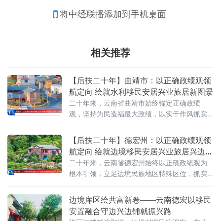
将中经联播添加到手机桌面
相关推荐
【后扶二十年】曲靖市：以正确政绩观领
航定向 绘就水利移民安居兴业旅居新图景
二十年来，云南省曲靖市始终锚定正确政绩
观，坚持为民造福最大政绩，以实干作风抓实
大中型水利水电移民搬迁安置和后期扶持工
作。全市累计稳妥安置12.28万名水利水电移
【后扶二十年】德宏州：以正确政绩观领
民，实现移民安居、产业增收、旅居赋能全方
航定向 绘就边境移民安居兴业旅居兴边新
位提升，其中罗平阿岗水库、马龙车马碧水库
画卷
二十年来，云南省德宏州始终以正确政绩观为
移民安置工作双双入选水利部全国移民安置高
根本引领，立足边境民族地区特殊区位，抓实
质量发展典型案例
大中型水利水电移民搬迁安置与后期扶持工
作。全州将移民工作深度融入兴边富民、民族
边境库区绘共富新卷——云南德宏以移民
团结、乡村振兴和“旅居云南”建设大局，以安置
安置融合守边兴边铺就振兴路
夯实安居根基、以特色产业激活造血动能、以