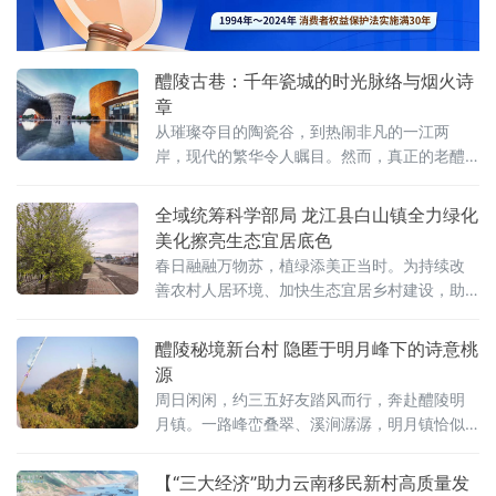
级深度融合，探索出一条具有边境特色的移民
致富路径。
醴陵古巷：千年瓷城的时光脉络与烟火诗
章
从璀璨夺目的陶瓷谷，到热闹非凡的一江两
岸，现代的繁华令人瞩目。然而，真正的老醴
陵人深知，瓷城的根，深植于老城深处那一条
条古巷之中。这里的青石板被岁月磨得发亮，
全域统筹科学部局 龙江县白山镇全力绿化
老木门满是斑驳沧桑，每一条古巷都藏着浓郁
美化擦亮生态宜居底色
的烟火气，藏着深厚的文脉，藏着醴陵人数百
春日融融万物苏，植绿添美正当时。为持续改
年的生活记忆，宛如一部部无言的史书，等待
善农村人居环境、加快生态宜居乡村建设，助
着人们去翻阅。今天，就让我们一同走进醴陵
力乡村振兴提质增效，龙江县白山镇抢抓春季
百年古巷，去探寻这座千年瓷城的灵魂。姜
绿化黄金时节，全面启动街道、村屯、道路沿
醴陵秘境新台村 隐匿于明月峰下的诗意桃
线全域绿化美化行动，通过大规模植绿、美
源
化、精细管护，镇村环境面貌焕然一新，生态
周日闲闲，约三五好友踏风而行，奔赴醴陵明
宜居品质持续升级。本次绿化工作坚持全域统
月镇。一路峰峦叠翠、溪涧潺潺，明月镇恰似
筹、科学布局，打破镇村区域界限，一体化规
一颗遗落湘赣山水间的明珠，敛尽清幽，藏尽
划推进绿化建设。全镇
灵秀。待脚步轻叩新台村的那一刻，便懂何
【“三大经济”助力云南移民新村高质量发