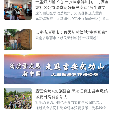
一盏灯火暖民心 一张课桌解民忧 - 元谋金
举措，全方位构建多元化、特色化、可持续的
龙社区公益课堂写好移民安置“后半篇文
移民产业发展新格局，以产业兴旺为移民乡村
章”
这间由社区联动楚雄州、元谋县搬迁安置办、
全面振兴注入持久强劲动力。 依托安置点得天
元马镇政府、元马镇中心完小（翠峰校区）多
独
方共建的“家园”公益课堂，以一盏微光守护移民
子女课后时光，用精准民生服务破解搬迁群众
云南省瑞丽市：移民新村绘就“幸福画卷”
急难愁盼。金龙社区是乌东德水电站集中移民
云南省瑞丽市：移民新村绘就“幸福画卷”
露营烧烤+文旅融合 黑龙江克山县点燃鹤
城夏日消费新活力
将生态资源、特色美食与文化体验深度结合，
通过政企协同打造全链条消费场景，为县域经