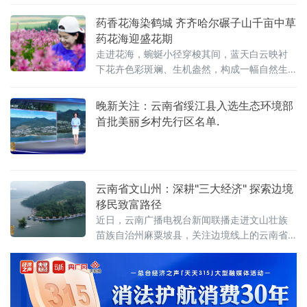
济注入“烟火气”与“新动能”，成为齐齐哈尔“国际
烤肉美食之都”建设中县域实践的生动样本。政
药香花海染鹤城 齐齐哈尔碾子山千亩中草
企联动打造“微度假”消费新场景6月19日端午节
药花海迎盛花期
开幕当日，克山县东山植物园内人头攒动。依
走进花海，蜿蜒小径穿梭其间，蓝天白云映衬
托园区自然生
下花卉色彩斑斓、生机盎然，构成一幅自然生
态与药用经济交融的夏日图景。据了解，兴华
村依托当地自然生态优势，规模化种植兼具药
晚新关注：云南省绥江县入选生态环境部
用与观赏价值的中草药，打造集生态观光、休
首批美丽乡村先行区名单.
闲体
云南省文山州：深耕"三大经济" 探索边境
移民致富路径
近日，云南广播电视台新闻联播走进文山壮族
苗族自治州麻粟坡县，关注边境线上的云南省
大中型水利水电移民搬迁安置成果。近年来，
云南省文山壮族苗族自治州移民安置部门紧紧
围绕资源经济、园区经济和口岸经济战略部
署，将水库移民安置的后扶政策与县域产业升