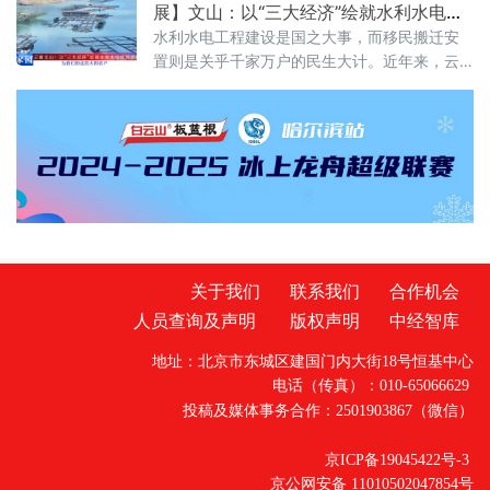
为“明珠缀星”——这座坐拥醴陵之巅的古村，正
展】文山：以“三大经济”绘就水利水电移
是镶嵌在明月镇肌理上，最璀璨动人的那一缕
民幸福新图景
水利水电工程建设是国之大事，而移民搬迁安
光。明月镇的高山村落中，彰仙岭、军山早已
置则是关乎千家万户的民生大计。近年来，云
声名远播，新台村却似隐于深山的雅士，不事
南省文山壮族苗族自治州紧紧围绕全省“三大经
张扬，静卧在群山褶皱间，守着一方世外桃源
济”战略部署，将大中型水利水电移民搬迁安置
的静谧。它的独特，先藏在醴陵“屋
与县域产业升级深度融合，不仅让移民群众“搬
得出、稳得住”，更走出了一条具有边境特色的
移民安居乐业与致富奔小康的新路子。
关于我们
联系我们
合作机会
人员查询及声明
版权声明
中经智库
地址：北京市东城区建国门内大街18号恒基中心
电话（传真）：010-65066629
投稿及媒体事务合作：2501903867（微信）
京ICP备19045422号-3
京公网安备 11010502047854号