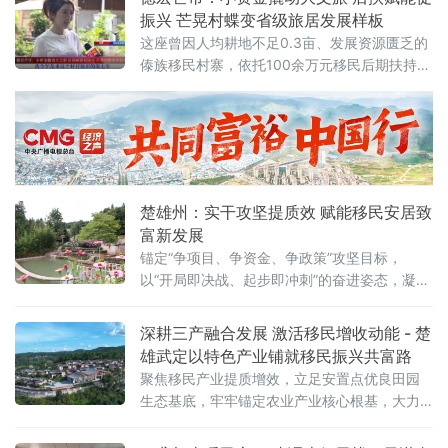
正以“美丽家园”建设的扎实成效，将“有一种叫
振兴 芒晃村蝶变省级旅居发展样板
云南的生活”从诗意概念转化为可触可感的旅居
这座曾因人均耕地不足0.3亩、发展资源匮乏的
日常，为“旅居云南”品牌写下生动注脚。
傣族移民村寨，依托100余万元移民后期扶持资
金精准撬动，以少量专项资金补齐基建短板、
扶持移民创业，激活文旅业态，成功实现产业
迭代、村民增收、村寨蝶变。2
楚雄州：实干攻坚提质效 赋能移民安居致
富新发展
锚定“争项目、争资金、争政策”攻坚目标，
以“开局即决战、起步即冲刺”的奋进姿态，凝心
聚力抓实移民搬迁安置和后续扶持各项工作，
实现一季度工作高开高走、稳中有进。通过强
深耕三产融合发展 激活移民增收动能 - 楚
队伍、抓落实、兴产业、保稳定、争示范，全
雄武定以特色产业铺就移民振兴共富路
方位夯实移民安置发展根基，切实走好“搬得
聚焦移民产业提质增效，立足安置点优良田园
出、稳得住、能发展、可致富”的高质量发展之
生态基底，牢牢锚定农业产业核心根基，大力
路，以实干担当书写移民群众美好生活新篇
推进一二三产业深度融合发展。通过抓实农文
章。固本强基砺
旅融合、人才赋能、试点创新、政策兜底四项