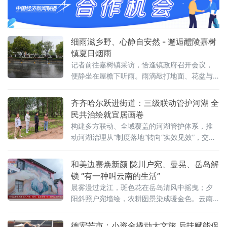
细雨滋乡野、心静自安然 - 邂逅醴陵嘉树
镇夏日烟雨
记者前往嘉树镇采访，恰逢镇政府召开会议，
便静坐在屋檐下听雨。雨滴敲打地面、花盆与
栏杆，细碎声响此起彼伏，裹挟着泥土与草木
的清新气息，心头浮躁悄然消散。夏日乡村的
齐齐哈尔跃进街道：三级联动管护河湖 全
细雨，自带温润的烟火气息。细密雨点飘落院
民共治绘就宜居画卷
中地砖，落下时漾开圈圈浅浅水痕。不锈钢栏
构建多方联动、全域覆盖的河湖管护体系，推
杆挂满晶莹水珠，微风拂过，水珠顺势滚落，
动河湖治理从“制度落地”转向“实效见效”，交出
滴答作响，节奏舒缓悠
生态提质、防汛平安的民生答卷。建强分级管
护队伍，织密全域巡河防护网。街道建立街
和美边寨焕新颜 陇川户宛、曼晃、岳岛解
道、社区两级河长责任体系，配齐专兼
锁 “有一种叫云南的生活”
晨雾漫过龙江，斑色花在岳岛清风中摇曳；夕
阳斜照户宛墙绘，农耕图景染成暖金色。云南
省德宏傣族景颇族自治州陇川县章凤镇户宛
村、景罕镇曼晃村勐约栋及勐约乡岳岛小组，
德宏芒市：小资金撬动大文旅 后扶赋能促