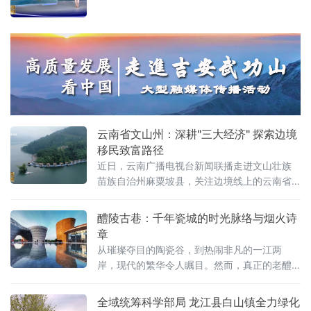
云南省文山州：深耕"三大经济" 探索边境
移民致富路径
近日，云南广播电视台新闻联播走进文山壮族
苗族自治州麻粟坡县，关注边境线上的云南省
大中型水利水电移民搬迁安置成果。近年来，
云南省文山壮族苗族自治州移民安置部门紧紧
醴陵古巷：千年瓷城的时光脉络与烟火诗
围绕资源经济、园区经济和口岸经济战略部
章
署，将水库移民安置的后扶政策与县域产业升
从璀璨夺目的陶瓷谷，到热闹非凡的一江两
级深度融合，探索出一条具有边境特色的移民
岸，现代的繁华令人瞩目。然而，真正的老醴
致富路径。
陵人深知，瓷城的根，深植于老城深处那一条
条古巷之中。这里的青石板被岁月磨得发亮，
全域统筹科学部局 龙江县白山镇全力绿化
老木门满是斑驳沧桑，每一条古巷都藏着浓郁