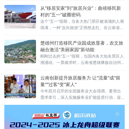
济”战略部署，将大中型水利水电移民搬迁安置
从“移居安家”到“旅居兴业”：曲靖移民新
与县域产业升级深度融合，不仅让移民群众“搬
村的“五一”破圈密码
得出、稳得住”，更走出了一条具有边境特色的
这个“五一”假期，当各大热门景区被汹涌的人潮
移民安居乐业与致富奔小康的新路子。
填满，一种“反向旅游”正悄然走红。在云南省曲
靖市，一批曾经承载着水利水电工程搬迁记忆
的“移民新村”，凭借得天独厚的生态底色与浓郁
楚雄州打造移民产业园成效显著，农文旅
的烟火气，华丽转身为宜居宜业的“旅居村”，迎
融合激活“美丽家园”新动能
来了久违的沸腾人气。
刚刚过去的“五一”假期，当国内各大知名景区人
潮涌动、一票难求时，云南省楚雄彝族自治州
的一批“宝藏村落”却另辟蹊径，迎来了来自湖
南、四川、广东等地的“反向旅游”客群。
云南创新提升旅居服务力 让"流量"成"留
量""过客"变"家人"
今年四月召开的全国服务业大会强调。要突出
需求牵引，深入实施服务业扩能提质行动，促
进生活性服务业高品质、多样化、便利化发
展，要注重民生需要，促进文、旅、体等创新
发展，更好满足人们个性化、多样化、高品质
的需求。