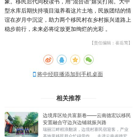
象。移民后代同校读书，用“混合语”嬉笑打闹。大中
型水库后期扶持项目滋养着这片土地，民族团结的情
谊在岁月中沉淀，助力两个移民村在乡村振兴道路上
稳步前行，未来必将绽放更加绚烂的光彩 。
【责任编辑：崔岳莺】
将中经联播添加到手机桌面
相关推荐
边境库区绘共富新卷——云南德宏以移民
安置融合守边兴边铺就振兴路
瑞丽江畔稻浪翻滚，边境村寨民宿迎客，产业
基地里移民群众忙碌劳作……走进云南省德宏傣