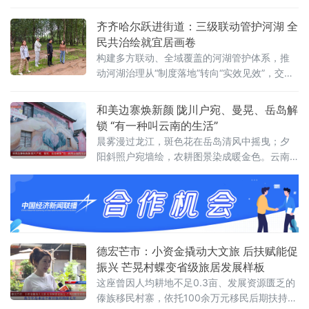
栏杆，细碎声响此起彼伏，裹挟着泥土与草木
的清新气息，心头浮躁悄然消散。夏日乡村的
齐齐哈尔跃进街道：三级联动管护河湖 全
细雨，自带温润的烟火气息。细密雨点飘落院
民共治绘就宜居画卷
中地砖，落下时漾开圈圈浅浅水痕。不锈钢栏
构建多方联动、全域覆盖的河湖管护体系，推
杆挂满晶莹水珠，微风拂过，水珠顺势滚落，
动河湖治理从“制度落地”转向“实效见效”，交出
滴答作响，节奏舒缓悠
生态提质、防汛平安的民生答卷。建强分级管
护队伍，织密全域巡河防护网。街道建立街
和美边寨焕新颜 陇川户宛、曼晃、岳岛解
道、社区两级河长责任体系，配齐专兼
锁 “有一种叫云南的生活”
晨雾漫过龙江，斑色花在岳岛清风中摇曳；夕
阳斜照户宛墙绘，农耕图景染成暖金色。云南
省德宏傣族景颇族自治州陇川县章凤镇户宛
村、景罕镇曼晃村勐约栋及勐约乡岳岛小组，
正以“美丽家园”建设的扎实成效，将“有一种叫
云南的生活”从诗意概念转化为可触可感的旅居
日常，为“旅居云南”品牌写下生动注脚。
德宏芒市：小资金撬动大文旅 后扶赋能促
振兴 芒晃村蝶变省级旅居发展样板
这座曾因人均耕地不足0.3亩、发展资源匮乏的
傣族移民村寨，依托100余万元移民后期扶持资