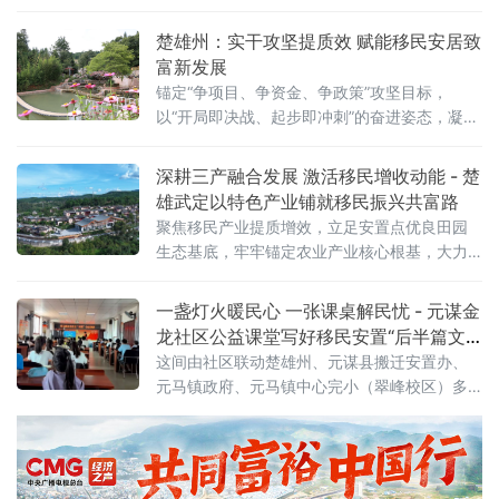
金精准撬动，以少量专项资金补齐基建短板、
扶持移民创业，激活文旅业态，成功实现产业
楚雄州：实干攻坚提质效 赋能移民安居致
迭代、村民增收、村寨蝶变。2
富新发展
锚定“争项目、争资金、争政策”攻坚目标，
以“开局即决战、起步即冲刺”的奋进姿态，凝心
聚力抓实移民搬迁安置和后续扶持各项工作，
实现一季度工作高开高走、稳中有进。通过强
深耕三产融合发展 激活移民增收动能 - 楚
队伍、抓落实、兴产业、保稳定、争示范，全
雄武定以特色产业铺就移民振兴共富路
方位夯实移民安置发展根基，切实走好“搬得
聚焦移民产业提质增效，立足安置点优良田园
出、稳得住、能发展、可致富”的高质量发展之
生态基底，牢牢锚定农业产业核心根基，大力
路，以实干担当书写移民群众美好生活新篇
推进一二三产业深度融合发展。通过抓实农文
章。固本强基砺
旅融合、人才赋能、试点创新、政策兜底四项
一盏灯火暖民心 一张课桌解民忧 - 元谋金
举措，全方位构建多元化、特色化、可持续的
龙社区公益课堂写好移民安置“后半篇文
移民产业发展新格局，以产业兴旺为移民乡村
章”
这间由社区联动楚雄州、元谋县搬迁安置办、
全面振兴注入持久强劲动力。 依托安置点得天
元马镇政府、元马镇中心完小（翠峰校区）多
独
方共建的“家园”公益课堂，以一盏微光守护移民
子女课后时光，用精准民生服务破解搬迁群众
急难愁盼。金龙社区是乌东德水电站集中移民