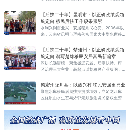
族景颇族自治州一处处水利移民新村，一幅“搬
得出、稳得住、能发展、可致富”的和美库区画
【后扶二十年】昆明市：以正确政绩观领
卷徐徐铺展。
航定向 移民后扶工作硕果累累
水利兴则百业兴，安居稳则民心安。2006年以
来，云南省昆明市严格落实国家大中型水库移
民后期扶持政策，深耕二十载，以树立和践行
正确政绩观为导向，始终以群众安稳、增收致
【后扶二十年】楚雄州：以正确政绩观领
富为核心，全面落实国家和云南省后期扶持政
航定向 谱写楚雄移民安居富民新篇章
策体系，走出一条安置有温度、发展有后劲、
深耕长远潜绩，聚焦搬迁安置、后期扶持、库
增收有保障的移民振兴之路。
区治理三大主业，高起点谋划移民产业版图，
持续补短板、兴产业、优治理、惠民生，率先
推动移民产业园建设，全州移民工作实现从“搬
德宏州陇川县：以旅兴村 移民安居更兴业
得出、稳得住”向“能就
聚焦水库移民后期扶持提质增效，立足龙江库
区优质山水生态与浓郁景颇族边境民俗双重资
源优势，找准移民稳定增收、长效发展突破
口，在勐约乡营盘村高标准打造泊心湾旅居示
范项目。当地跳出传统单一资金补助的帮扶模
式，深度推进文旅融合发展、精准落地特色产
业扶持、系统完善乡村基础配套，推动水库移