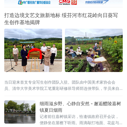
民后期扶持工作
打造边境文艺文旅新地标 绥芬河市红花岭向日葵写
生创作基地揭牌
当日迎来首支专业写生创作团队入驻。团队由中国美术家协会会
员、清华大学美术学院工笔重彩研修班导师郑连侠带队，学员来自
河北、陕西、黑龙江等多地，还有俄
细雨滋乡野、心静自安然 - 邂逅醴陵嘉树
镇夏日烟雨
记者前往嘉树镇采访，恰逢镇政府召开会议，
便静坐在屋檐下听雨。雨滴敲打地面、花盆与