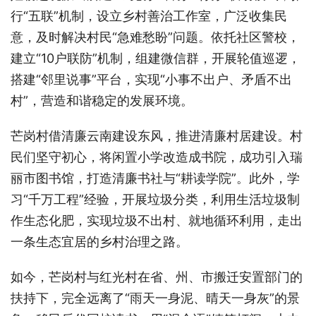
行“五联”机制，设立乡村善治工作室，广泛收集民
意，及时解决村民“急难愁盼”问题。依托社区警校，
建立“10户联防”机制，组建微信群，开展轮值巡逻，
搭建“邻里说事”平台，实现“小事不出户、矛盾不出
村”，营造和谐稳定的发展环境。
芒岗村借清廉云南建设东风，推进清廉村居建设。村
民们坚守初心，将闲置小学改造成书院，成功引入瑞
丽市图书馆，打造清廉书社与“耕读学院”。此外，学
习“千万工程”经验，开展垃圾分类，利用生活垃圾制
作生态化肥，实现垃圾不出村、就地循环利用，走出
一条生态宜居的乡村治理之路。
如今，芒岗村与红光村在省、州、市搬迁安置部门的
扶持下，完全远离了“雨天一身泥、晴天一身灰”的景