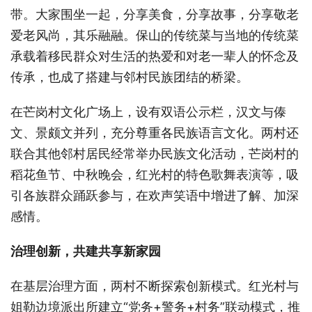
带。大家围坐一起，分享美食，分享故事，分享敬老
爱老风尚，其乐融融。保山的传统菜与当地的传统菜
承载着移民群众对生活的热爱和对老一辈人的怀念及
传承，也成了搭建与邻村民族团结的桥梁。
在芒岗村文化广场上，设有双语公示栏，汉文与傣
文、景颇文并列，充分尊重各民族语言文化。两村还
联合其他邻村居民经常举办民族文化活动，芒岗村的
稻花鱼节、中秋晚会，红光村的特色歌舞表演等，吸
引各族群众踊跃参与，在欢声笑语中增进了解、加深
感情。
治理创新，共建共享新家园
在基层治理方面，两村不断探索创新模式。红光村与
姐勒边境派出所建立“党务+警务+村务”联动模式，推