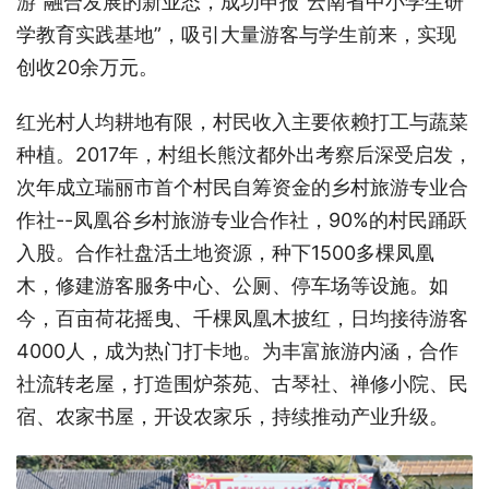
游”融合发展的新业态，成功申报“云南省中小学生研
学教育实践基地”，吸引大量游客与学生前来，实现
创收20余万元。
红光村人均耕地有限，村民收入主要依赖打工与蔬菜
种植。2017年，村组长熊汶都外出考察后深受启发，
次年成立瑞丽市首个村民自筹资金的乡村旅游专业合
作社--凤凰谷乡村旅游专业合作社，90%的村民踊跃
入股。合作社盘活土地资源，种下1500多棵凤凰
木，修建游客服务中心、公厕、停车场等设施。如
今，百亩荷花摇曳、千棵凤凰木披红，日均接待游客
4000人，成为热门打卡地。为丰富旅游内涵，合作
社流转老屋，打造围炉茶苑、古琴社、禅修小院、民
宿、农家书屋，开设农家乐，持续推动产业升级。