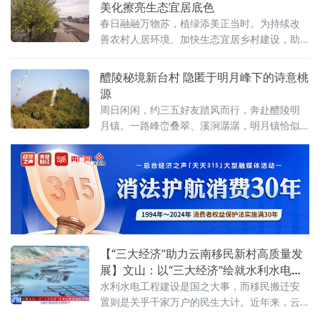
美化擦亮生态宜居底色
的烟火气，藏着深厚的文脉，藏着醴陵人数百
春日融融万物苏，植绿添美正当时。为持续改
年的生活记忆，宛如一部部无言的史书，等待
善农村人居环境、加快生态宜居乡村建设，助
着人们去翻阅。今天，就让我们一同走进醴陵
力乡村振兴提质增效，龙江县白山镇抢抓春季
百年古巷，去探寻这座千年瓷城的灵魂。姜
绿化黄金时节，全面启动街道、村屯、道路沿
醴陵秘境新台村 隐匿于明月峰下的诗意桃
线全域绿化美化行动，通过大规模植绿、美
源
化、精细管护，镇村环境面貌焕然一新，生态
周日闲闲，约三五好友踏风而行，奔赴醴陵明
宜居品质持续升级。本次绿化工作坚持全域统
月镇。一路峰峦叠翠、溪涧潺潺，明月镇恰似
筹、科学布局，打破镇村区域界限，一体化规
一颗遗落湘赣山水间的明珠，敛尽清幽，藏尽
划推进绿化建设。全镇
灵秀。待脚步轻叩新台村的那一刻，便懂何
为“明珠缀星”——这座坐拥醴陵之巅的古村，正
是镶嵌在明月镇肌理上，最璀璨动人的那一缕
光。明月镇的高山村落中，彰仙岭、军山早已
声名远播，新台村却似隐于深山的雅士，不事
张扬，静卧在群山褶皱间，守着一方世外桃源
的静谧。它的独特，先藏在醴陵“屋
【“三大经济”助力云南移民新村高质量发
展】文山：以“三大经济”绘就水利水电移
民幸福新图景
水利水电工程建设是国之大事，而移民搬迁安
置则是关乎千家万户的民生大计。近年来，云
南省文山壮族苗族自治州紧紧围绕全省“三大经