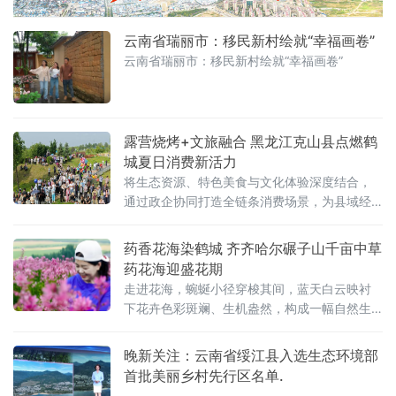
云南省瑞丽市：移民新村绘就“幸福画卷”
云南省瑞丽市：移民新村绘就“幸福画卷”
露营烧烤+文旅融合 黑龙江克山县点燃鹤
城夏日消费新活力
将生态资源、特色美食与文化体验深度结合，
通过政企协同打造全链条消费场景，为县域经
济注入“烟火气”与“新动能”，成为齐齐哈尔“国际
烤肉美食之都”建设中县域实践的生动样本。政
药香花海染鹤城 齐齐哈尔碾子山千亩中草
企联动打造“微度假”消费新场景6月19日端午节
药花海迎盛花期
开幕当日，克山县东山植物园内人头攒动。依
走进花海，蜿蜒小径穿梭其间，蓝天白云映衬
托园区自然生
下花卉色彩斑斓、生机盎然，构成一幅自然生
态与药用经济交融的夏日图景。据了解，兴华
村依托当地自然生态优势，规模化种植兼具药
晚新关注：云南省绥江县入选生态环境部
用与观赏价值的中草药，打造集生态观光、休
首批美丽乡村先行区名单.
闲体