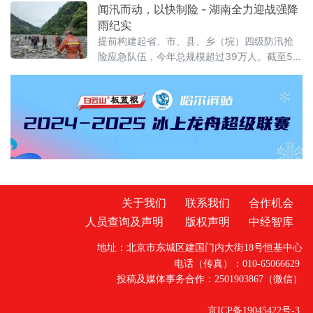
手迎风奔跑。基于2024、2025年两届赛事的成
闻汛而动，以快制险 - 湖南全力迎战强降
功举办，本届赛事坚守突出地域特色的办赛初
雨纪实
衷，积极打造“跟着赛事去旅行”文旅新场景，以
提前构建起省、市、县、乡（垸）四级防汛抢
奔跑为纽带串联本地生态风光、人文风情与文
险应急队伍，今年总规模超过39万人。截至5月
旅资源，让参赛选手在赛道之上领略
23日，全省累计出动应急力量5.5万余人次、各
类抢险装备8700余台套。
关于我们
联系我们
合作机会
人员查询及声明
版权声明
中经智库
地址：北京市东城区建国门内大街18号恒基中心
电话（传真）：010-65066629
投稿及媒体事务合作：2501903867（微信）
京ICP备19045422号-3