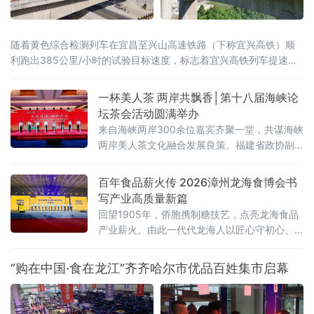
随着黄色综合检测列车在宜昌至兴山高速铁路（下称宜兴高铁）顺
利跑出385公里/小时的试验目标速度，标志着宜兴高铁列车提速运
行试验圆满完成。下午15时，试验列车从宜昌北站出发，按照
350km、360km、370km、380km的时速逐级提速，经过多轮测
一杯美人茶 两岸共飘香│第十八届海峡论
试，顺利达到385公里的试验目标时速，为线路开通运营奠定了坚
坛茶会活动圆满举办
实基础。据国铁武汉局集团相关部门介绍，对于设计时
来自海峡两岸300余位嘉宾齐聚一堂，共谋海峡
两岸美人茶文化融合发展良策。福建省政协副
主席黄玲，海峡两岸茶业交流协会会长林钟
乐，中国国民党青年部副主任、中央委员王芝
百年食品薪火传 2026漳州龙海食博会书
家，三明市委常委、副市长李盛烨，大田县委
写产业高质量新篇
副书记、代县长吴晓文等出席活动。此次活动
回望1905年，侨胞携制糖技艺，点亮龙海食品
以“茶脉同源 融新共兴”
产业薪火。由此一代代龙海人以匠心守初心、
以实干兴实业，方寸小食品撑起一片天。如
今，全区近千家SC食品企业聚集，全产业链产
“购在中国·食在龙江”齐齐哈尔市优品百姓集市启幕
值突破600亿元，形成“一业引领 百链共生”的良
好态势。一个个现象级的爆款从这里走出龙
海、走向全国、香飘世界。漳州素有“花果鱼米