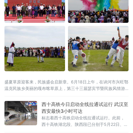
盛夏草原迎客来，民族盛会启新章。6月18日上午，在讷河市兴旺鄂
温克民族乡美丽的嘎布喀草原上，第三十三届瑟宾节暨民族风情游
活动隆重开幕，民族同胞们与来自各地的游客共襄盛举，尽情歌
舞，迎接瑟宾节的到来。“瑟宾”汉语寓意“欢乐祥和”，瑟宾节作为鄂
西十高铁今日启动全线拉通试运行 武汉至
温克族重要的传统节日已有几百年历史。本届瑟宾节活动由黑龙江
西安最快3小时可达
省鄂温克族研究会主办，旨在通过打造
标志着西十高铁启动全线拉通试运行。此前，
西十高铁湖北段、陕西段已分别于5月22日、5
月29日开展分段试运行，全线试验工作有序衔