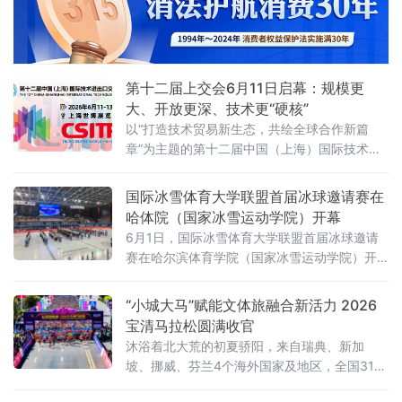
省、外省（区、市）、生态文明高地、产业“四
地”
第十二届上交会6月11日启幕：规模更
大、开放更深、技术更“硬核”
以“打造技术贸易新生态，共绘全球合作新篇
章”为主题的第十二届中国（上海）国际技术进
出口交易会（以下简称“上交会”），将于6月11
日至13日在上海世博展览馆举办。据6月3日举
国际冰雪体育大学联盟首届冰球邀请赛在
行的上海市政府新闻发布会介绍，本届上交会
哈体院（国家冰雪运动学院）开幕
展览总面积达3.8万平方米，汇聚全球22个国家
6月1日，国际冰雪体育大学联盟首届冰球邀请
和地区、全国24个省区市的创新成果，参展企
赛在哈尔滨体育学院（国家冰雪运动学院）开
业首次突破千家，达到1006家。规模更鼎盛：
幕。黑龙江省教育厅、黑龙江省体育局、哈尔
参展企业首超千家，
滨市体育局相关领导，韩国、俄罗斯等外籍嘉
“小城大马”赋能文体旅融合新活力 2026
宾，校企合作单位代表以及哈体院（国家冰雪
宝清马拉松圆满收官
运动学院）校领导出席开幕式，各参赛代表
沐浴着北大荒的初夏骄阳，来自瑞典、新加
团、裁判员代表、特邀嘉宾共同参加开幕活
坡、挪威、芬兰4个海外国家及地区，全国31个
动。国际冰雪体育大学联盟于2025年11月27日
省、自治区、直辖市和特别行政区的近6000选
在哈尔滨成立，以“燃情冰雪，聚力未来”为主题