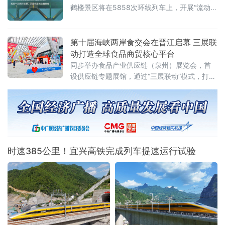
关继荣介绍，本批6项案例体现了三个突出特
鹤楼景区将在5858次环线列车上，开展“流动式
点：高辨识度的创新性、多维制度
黄鹤楼夜游分会场”文旅主题活动，探索乘环线
列车“观景赏江、国风展演、文脉宣讲、趣味互
动”新体验，打造移动夜游新场景！据悉，本次
第十届海峡两岸食交会在晋江启幕 三展联
5858次环线列车（武汉东往返）18:19始发、
动打造全球食品商贸核心平台
20:08返程，全程约2小时，串联武昌站、汉口
同步举办食品产业供应链（泉州）展览会，首
站，穿行青山滨江、汉江、长江一桥黄金夜景
设供应链专题展馆，通过“三展联动”模式，打造
带，一路饱览两江四岸璀璨灯火，打造流动
链接全球、共享商机的核心商贸平台。展会总
面积5万㎡，超1000家展商，预计吸引11万名
全球专业客
时速385公里！宜兴高铁完成列车提速运行试验