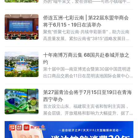
办的“端午采艾，爱在弥勒——可邑小镇端午千
人采艾大典”将在国家AAAA级旅游景区、国家级
森林康养示范基地——云南省红河州弥勒市可
侨连五洲·七彩云南 | 第22届东盟华商会
邑小镇盛大举行。届时，来自全国各地的千名
将于6月15 - 19日在滇举办
嘉宾、游客将齐聚这座“吉祥如
聚焦“侨聚七彩云南·共续华彩新章”，助力云南
高质量发展。紧扣云南省“3815”战略发展目
标，致力向海外侨胞宣介国家政策红利与云南
独特优势，推动侨界资金、技术与管理经验汇
十年南博万商云集 68国共赴春城开放之
聚云南，为开创云南发展新局面贡献侨界力
约
量。
第十届中国—南亚博览会暨第30届中国昆明进
出口商品交易会11日在昆明滇池国际会展中心
开幕。68个国家、地区和国际组织参展参会，
南亚、东南亚及RCEP成员国首次实现全覆盖，
第27届青洽会将于7月15日至19日在青海
展览规模与国际化程度均创历史新高。本届南
西宁举办
博会以"团结协作、共谋发展"为主题，会期6
首次设立山东、福建双主宾省和智利主宾国，
天。商务部副部长鄢东在此前国新办发布会上
展会层级、开放规格和影响力大幅提升。据了
介绍，2025年中国与南亚国家贸易额突破2000
解，青洽会是青海省对外开放、招商引资、展
亿美元大关
示发展形象的核心平台，事关青海省经济社会
高质量发展。届时，展区将设立主宾国、主宾