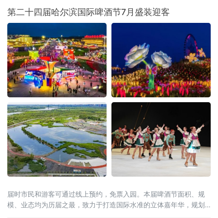
第二十四届哈尔滨国际啤酒节7月盛装迎客
届时市民和游客可通过线上预约，免票入园。本届啤酒节面积、规
模、业态均为历届之最，致力于打造国际水准的立体嘉年华，规划
八大功能区，园区汇集千余款啤酒品牌，《遇见·哈尔滨》—哈冰秀