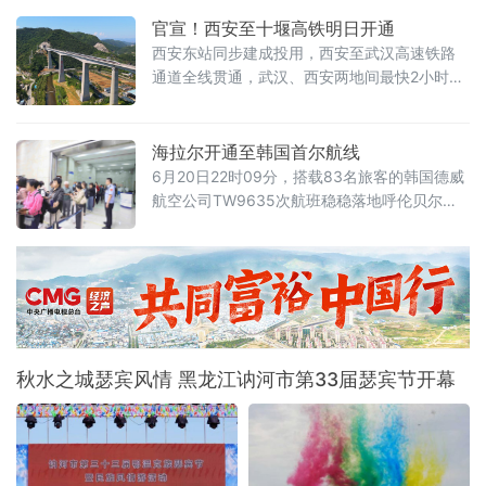
以及12万平方米非遗花灯展等多元业态于一体，倾力呈现一场国际
官宣！西安至十堰高铁明日开通
化、沉浸式的夏日文旅盛会。目前园区整体建设已进入收尾阶段。
西安东站同步建成投用，西安至武汉高速铁路
本届啤酒节场地全面升级
通道全线贯通，武汉、西安两地间最快2小时41
分钟可达，西北与华中地区间新添高铁大动
脉，时空距离大幅压缩，将为区域经济社会高
质量发展注入新动能。西十高铁起自西安东
海拉尔开通至韩国首尔航线
站，途经陕西省西安市、商洛市及湖北省十堰
6月20日22时09分，搭载83名旅客的韩国德威
市，接入已建成投用的武汉至十堰高铁十堰东
航空公司TW9635次航班稳稳落地呼伦贝尔海
站，线路全长257公里，设计时速350公里，全
拉尔国际机场，这趟航班的顺利抵达，宣告海
拉尔直飞韩国首尔国际客运航线正式开通运
营。这条全新跨境航线为深化中韩交通互联、
经贸往来、文旅互通注入全新动能。呼伦贝尔
坐拥得天独厚的草原生态、边境风光与特色民
俗，首尔作为韩国核心商贸、文旅枢纽城市，
两地资源互补性极强。此前，两
秋水之城瑟宾风情 黑龙江讷河市第33届瑟宾节开幕