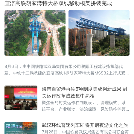
宜涪高铁胡家湾特大桥双线移动模架拼装完成
8月6日，由中国铁路武汉局集团有限公司襄阳工程建设指挥部代
建、中铁十二局承建的宜涪高铁1标胡家湾特大桥MSS32上行式双线
移动模架拼装作业圆满收官，顺利完成关键工序转换，为后续梁部
现浇施工顺利推进奠定了坚实基础。胡家湾特大桥全长1904.35
海南自贸港再添6项制度集成创新成果 封
米，是宜涪高铁全线重难点工程之一，针对该桥梁9孔32米双线简支
关运作改革成效集中亮相
梁施工需求，项目采用移动模架现浇施工工艺，适配复杂建设工
聚焦全岛封关运作在制度设计、管理模式、系
况，保障桥梁施
统平台、产业联动、法治保障、风险防控等领
域的改革创新，带有海南自贸港的鲜明标签。
当天举行的新闻发布会上，海南省委副秘书
武汉环线普速列车即将开启夜游文化之旅
长、省委深改办（自贸港工委办）常务副主任
7月26日，中国铁路武汉局集团有限公司联合黄