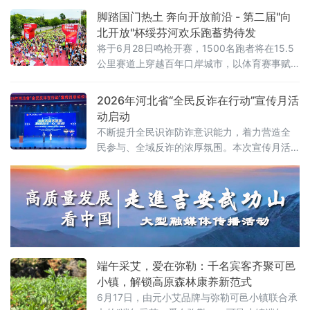
接，为线路后续开通运营打下坚实基础。据了
脚踏国门热土 奔向开放前沿 - 第二届"向
解，高铁线路试运行即运行试验，是高速铁路
北开放"杯绥芬河欢乐跑蓄势待发
在正式开通运营前，参照实际
将于6月28日鸣枪开赛，1500名跑者将在15.5
公里赛道上穿越百年口岸城市，以体育赛事赋
能向北开放高质量发展。
2026年河北省“全民反诈在行动”宣传月活
动启动
不断提升全民识诈防诈意识能力，着力营造全
民参与、全域反诈的浓厚氛围。本次宣传月活
动主题为不听不信不贪恋，构筑反诈“心”防线。
活动期间，全省各地各部门将重点围绕刷单返
利、虚假购物服务、虚假网络投资理财、冒充
公检
端午采艾，爱在弥勒：千名宾客齐聚可邑
小镇，解锁高原森林康养新范式
6月17日，由元小艾品牌与弥勒可邑小镇联合承