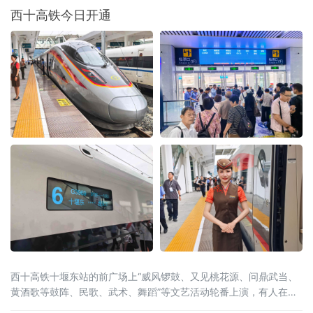
西十高铁今日开通
西十高铁十堰东站的前广场上“威风锣鼓、又见桃花源、问鼎武当、
黄酒歌等鼓阵、民歌、武术、舞蹈”等文艺活动轮番上演，有人在广
场观看演出，有人在站房