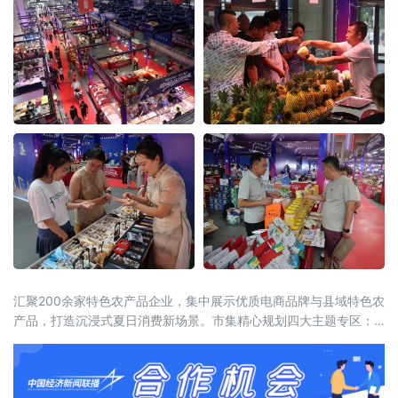
海、走向全国、香飘世界。漳州素有“花果鱼米
之乡”的
汇聚200余家特色农产品企业，集中展示优质电商品牌与县域特色农
产品，打造沉浸式夏日消费新场景。市集精心规划四大主题专区：
烤肉专区提供精品食材与秘制蘸料，市民可现场品鉴或打包回家；
黑土优品区严选龙江生态农产品