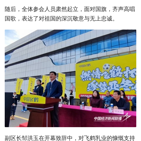
随后，全体参会人员肃然起立，面对国旗，齐声高唱
国歌，表达了对祖国的深沉敬意与无上忠诚。
副区长邹洪玉在开幕致辞中，对飞鹤乳业的慷慨支持