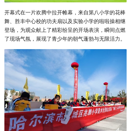
开幕式在一片欢腾中拉开帷幕，来自第八小学的花棒
舞、胜丰中心校的功夫扇以及实验小学的啦啦操相继
登场，为观众献上了精彩纷呈的开场表演，瞬间点燃
了现场气氛，展现了青少年的朝气蓬勃与无限活力。