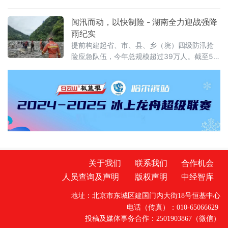
动。国际冰雪体育大学联盟于2025年11月27日
省、自治区、直辖市和特别行政区的近6000选
在哈尔滨成立，以“燃情冰雪，聚力未来”为主题
手迎风奔跑。基于2024、2025年两届赛事的成
闻汛而动，以快制险 - 湖南全力迎战强降
功举办，本届赛事坚守突出地域特色的办赛初
雨纪实
衷，积极打造“跟着赛事去旅行”文旅新场景，以
提前构建起省、市、县、乡（垸）四级防汛抢
奔跑为纽带串联本地生态风光、人文风情与文
险应急队伍，今年总规模超过39万人。截至5月
旅资源，让参赛选手在赛道之上领略
23日，全省累计出动应急力量5.5万余人次、各
类抢险装备8700余台套。
关于我们
联系我们
合作机会
人员查询及声明
版权声明
中经智库
地址：北京市东城区建国门内大街18号恒基中心
电话（传真）：010-65066629
投稿及媒体事务合作：2501903867（微信）