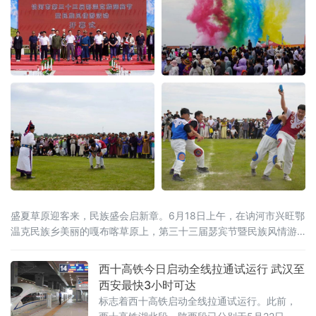
盛夏草原迎客来，民族盛会启新章。6月18日上午，在讷河市兴旺鄂
温克民族乡美丽的嘎布喀草原上，第三十三届瑟宾节暨民族风情游
活动隆重开幕，民族同胞们与来自各地的游客共襄盛举，尽情歌
舞，迎接瑟宾节的到来。“瑟宾”汉语寓意“欢乐祥和”，瑟宾节作为鄂
西十高铁今日启动全线拉通试运行 武汉至
温克族重要的传统节日已有几百年历史。本届瑟宾节活动由黑龙江
西安最快3小时可达
省鄂温克族研究会主办，旨在通过打造
标志着西十高铁启动全线拉通试运行。此前，