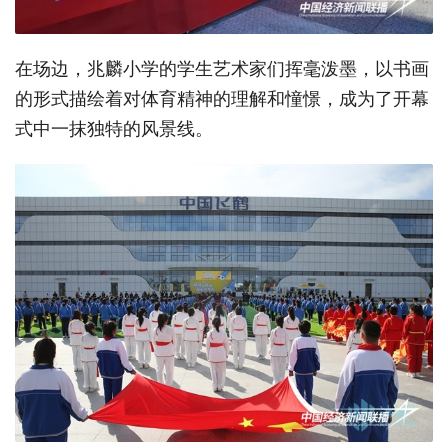
在场边，兆麟小学的学生艺术家们挥毫泼墨，以书画
的形式描绘着对体育精神的理解和憧憬，成为了开幕
式中一抹独特的风景线。