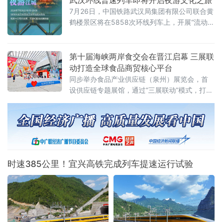
长、省委深改办（自贸港工委办）常务副主任
7月26日，中国铁路武汉局集团有限公司联合黄
关继荣介绍，本批6项案例体现了三个突出特
鹤楼景区将在5858次环线列车上，开展“流动式
点：高辨识度的创新性、多维制度
黄鹤楼夜游分会场”文旅主题活动，探索乘环线
列车“观景赏江、国风展演、文脉宣讲、趣味互
动”新体验，打造移动夜游新场景！据悉，本次
第十届海峡两岸食交会在晋江启幕 三展联
5858次环线列车（武汉东往返）18:19始发、
动打造全球食品商贸核心平台
20:08返程，全程约2小时，串联武昌站、汉口
同步举办食品产业供应链（泉州）展览会，首
站，穿行青山滨江、汉江、长江一桥黄金夜景
设供应链专题展馆，通过“三展联动”模式，打造
带，一路饱览两江四岸璀璨灯火，打造流动
链接全球、共享商机的核心商贸平台。展会总
面积5万㎡，超1000家展商，预计吸引11万名
全球专业客
时速385公里！宜兴高铁完成列车提速运行试验