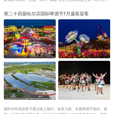
场观看演出，有人在站房
第二十四届哈尔滨国际啤酒节7月盛装迎客
届时市民和游客可通过线上预约，免票入园。本届啤酒节面积、规