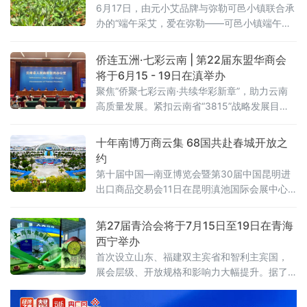
6月17日，由元小艾品牌与弥勒可邑小镇联合承
办的“端午采艾，爱在弥勒——可邑小镇端午千
人采艾大典”将在国家AAAA级旅游景区、国家级
森林康养示范基地——云南省红河州弥勒市可
侨连五洲·七彩云南 | 第22届东盟华商会
邑小镇盛大举行。届时，来自全国各地的千名
将于6月15 - 19日在滇举办
嘉宾、游客将齐聚这座“吉祥如
聚焦“侨聚七彩云南·共续华彩新章”，助力云南
高质量发展。紧扣云南省“3815”战略发展目
标，致力向海外侨胞宣介国家政策红利与云南
独特优势，推动侨界资金、技术与管理经验汇
十年南博万商云集 68国共赴春城开放之
聚云南，为开创云南发展新局面贡献侨界力
约
量。
第十届中国—南亚博览会暨第30届中国昆明进
出口商品交易会11日在昆明滇池国际会展中心
开幕。68个国家、地区和国际组织参展参会，
南亚、东南亚及RCEP成员国首次实现全覆盖，
第27届青洽会将于7月15日至19日在青海
展览规模与国际化程度均创历史新高。本届南
西宁举办
博会以"团结协作、共谋发展"为主题，会期6
首次设立山东、福建双主宾省和智利主宾国，
天。商务部副部长鄢东在此前国新办发布会上
展会层级、开放规格和影响力大幅提升。据了
介绍，2025年中国与南亚国家贸易额突破2000
解，青洽会是青海省对外开放、招商引资、展
亿美元大关
示发展形象的核心平台，事关青海省经济社会