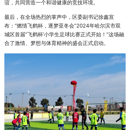
谊，共同营造一个和谐健康的竞技环境。
最后，在全场热烈的掌声中，区委副书记徐鑫宣
布：“燃情飞鹤杯，逐梦亚冬会”2024年哈尔滨市双
城区首届”飞鹤杯’小学生足球比赛正式开始！”这场融
合了激情、梦想与体育精神的盛会正式启动。