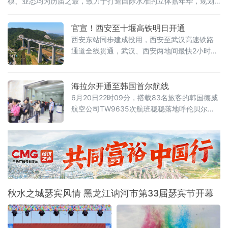
模、业态均为历届之最，致力于打造国际水准的立体嘉年华，规划
八大功能区，园区汇集千余款啤酒品牌，《遇见·哈尔滨》—哈冰秀
以及12万平方米非遗花灯展等多元业态于一体，倾力呈现一场国际
官宣！西安至十堰高铁明日开通
化、沉浸式的夏日文旅盛会。目前园区整体建设已进入收尾阶段。
西安东站同步建成投用，西安至武汉高速铁路
本届啤酒节场地全面升级
通道全线贯通，武汉、西安两地间最快2小时41
分钟可达，西北与华中地区间新添高铁大动
脉，时空距离大幅压缩，将为区域经济社会高
质量发展注入新动能。西十高铁起自西安东
海拉尔开通至韩国首尔航线
站，途经陕西省西安市、商洛市及湖北省十堰
6月20日22时09分，搭载83名旅客的韩国德威
市，接入已建成投用的武汉至十堰高铁十堰东
航空公司TW9635次航班稳稳落地呼伦贝尔海
站，线路全长257公里，设计时速350公里，全
拉尔国际机场，这趟航班的顺利抵达，宣告海
拉尔直飞韩国首尔国际客运航线正式开通运
营。这条全新跨境航线为深化中韩交通互联、
经贸往来、文旅互通注入全新动能。呼伦贝尔
坐拥得天独厚的草原生态、边境风光与特色民
俗，首尔作为韩国核心商贸、文旅枢纽城市，
两地资源互补性极强。此前，两
秋水之城瑟宾风情 黑龙江讷河市第33届瑟宾节开幕