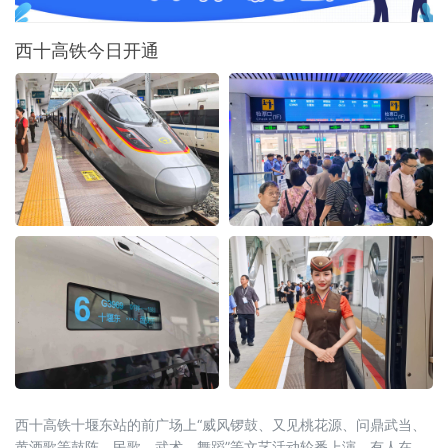
西十高铁今日开通
西十高铁十堰东站的前广场上“威风锣鼓、又见桃花源、问鼎武当、
黄酒歌等鼓阵、民歌、武术、舞蹈”等文艺活动轮番上演，有人在广