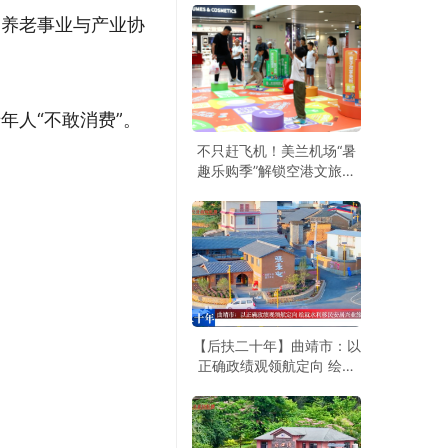
动养老事业与产业协
年人“不敢消费”。
不只赶飞机！美兰机场“暑
趣乐购季”解锁空港文旅新
玩法
【后扶二十年】曲靖市：以
正确政绩观领航定向 绘就
水利移民安居兴业旅居新图
景