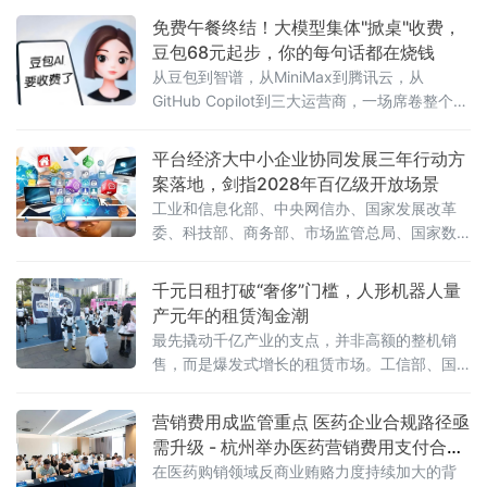
免费午餐终结！大模型集体"掀桌"收费，
豆包68元起步，你的每句话都在烧钱
从豆包到智谱，从MiniMax到腾讯云，从
GitHub Copilot到三大运营商，一场席卷整个AI
行业的收费风暴正以肉眼可见的速度吞噬"免费
时代"最后的残垣。《人民日报》今日刊发读者
平台经济大中小企业协同发展三年行动方
点题文章，直指核心之问：大模型收费，合理
案落地，剑指2028年百亿级开放场景
吗？答案藏在一组令人咋舌的数字里。一、账
工业和信息化部、中央网信办、国家发展改革
单爆发：日均140万亿
委、科技部、商务部、市场监管总局、国家数
据局七部门联合印发《促进平台经济大中小企
业协同发展行动方案（2026—2028年）》（工
千元日租打破“奢侈”门槛，人形机器人量
信部联信管〔2026〕119号），以系统性制度
产元年的租赁淘金潮
设计打通大中小企业融通堵点，为平台经济转
最先撬动千亿产业的支点，并非高额的整机销
型升级按下"加速键"。关键数据亮眼：三批清
售，而是爆发式增长的租赁市场。工信部、国
单、百个试点、六十个场景方案明确，到2028
务院国资委于6月初联合印发通知，正式启动
年，平台经济大中小企业协同发
2026年度人形机器人与具身智能实
营销费用成监管重点 医药企业合规路径亟
需升级 - 杭州举办医药营销费用支付合规
专题讲座
在医药购销领域反商业贿赂力度持续加大的背