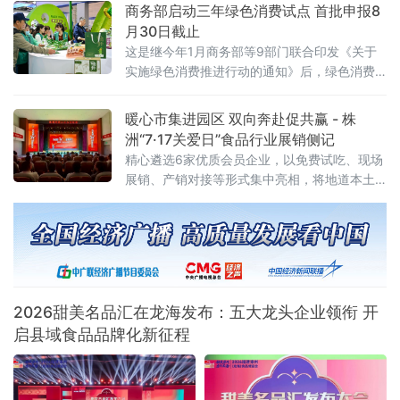
经济新闻联播深入展会一线，记录这场食品盛
商务部启动三年绿色消费试点 首批申报8
宴的精彩瞬间
月30日截止
这是继今年1月商务部等9部门联合印发《关于
实施绿色消费推进行动的通知》后，绿色消费
领域落地的又一关键举措，标志着绿色消费从
顶层设计迈入地方实践阶段。试点聚焦七大任
暖心市集进园区 双向奔赴促共赢 - 株
务 探索“四类创新”通知明确，试点工作坚持问
洲“7·17关爱日”食品行业展销侧记
题导向、目标导向、效果导向，聚焦绿色消费
精心遴选6家优质会员企业，以免费试吃、现场
重点领域和关
展销、产销对接等形式集中亮相，将地道本土
风味送到劳动者与市民身边。近千名群众驻足
品鉴选购，活动收获广泛好评与多项合作意
向。本次活动由当地总工会悉心指导，总工会
基层工作部
2026甜美名品汇在龙海发布：五大龙头企业领衔 开
启县域食品品牌化新征程