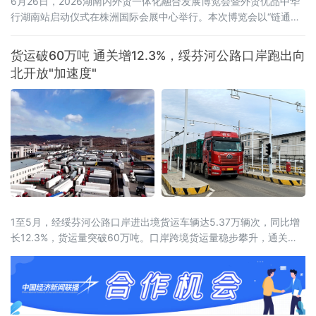
6月26日，2026湖南内外贸一体化融合发展博览会暨外贸优品中华
行湖南站启动仪式在株洲国际会展中心举行。本次博览会以“链通内
外、湘约未来——新消费、新智造、新融合”为主题，展览面积达5
万平方米，设置四大主题馆、十大特色展区，吸引近600家企业参
货运破60万吨 通关增12.3%，绥芬河公路口岸跑出向
展，来自15个国家和地区及国内20余个省市的近2000名客商参会。
北开放"加速度"
喀麦隆驻华大使、驻华使团团长马丁·姆巴纳，商务部外贸发展事务
局副局
1至5月，经绥芬河公路口岸进出境货运车辆达5.37万辆次，同比增
长12.3%，货运量突破60万吨。口岸跨境货运量稳步攀升，通关车
流持续走高，向北开放枢纽作用愈发凸显。