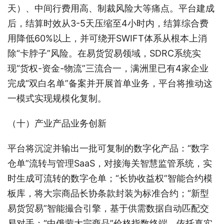
天）、中间行费用高、制裁风险大等痛点。平台建成
后，结算时效从3-5天压缩至4小时内，结算综合费
用降低60%以上，并可绕开SWIFT体系从根本上消
除“卡脖子”风险。在易货贸易领域，SDRC系统实
现“货权-资金-物流”三流合一，满洲里已有4家企业
完成“双白名单”备案并开展首单业务，平台将推动这
一模式实现规模化复制。
（十）产业产品业务创新
平台将沉淀并输出一批可复制的数字化产品：“数字
仓单”流转与管理SaaS，对接海关智慧监管系统，实
时生成可流转的数字仓单；“长协收益权”智能合约模
板库，将大宗商品长协条款封装为标准合约；“新型
易货贸易”智能撮合引擎，基于供需数据自动匹配交
易对手；“中俄蒙大宗商品”价格指数终端，依托真实