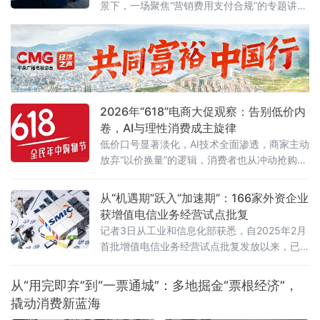
景下，一场聚焦“营销费用支付合规”的专题讲座
近日在杭州举行。来自医药研发、生产、流通
及合规服务等产业链各环节的50余位企业代
表，围绕两高最新司法解释及行业纠风工作要
求，深入探讨合规经营与风险防控的实践路
径。6月5日，由杭州金华商会食品药品分会主
办、药闻天下与和泽医药承办的“医药企业营销
2026年“618”电商大促观察：告别低价内
费用支付合规问题专题讲座”在杭州市钱塘区
卷，AI与理性消费成主旋律
低价口号显著淡化，AI技术全面渗透，商家主动
放弃“以价换量”的逻辑，消费者也从冲动抢购转
向理性清单式消费。
从“机遇期”跃入“加速期”：166家外资企业
获增值电信业务经营试点批复
记者3日从工业和信息化部获悉，自2025年2月
首批增值电信业务经营试点批复发放以来，已
有166家外资企业获得批复，相关企业可依法开
展互联网数据中心、互联网接入服务、信息服
从“用完即弃”到“一票通城”：多地掘金“票根经济”，
务等增值电信业务。这被看作是我国主动对接
撬动消费新蓝海
国际高标准经贸规则、推动电信业高水平开放