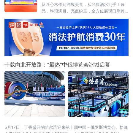
双边市场供需，为中俄跨境贸易转型升级注入
从匠心木作到跨境美食，从经典酒水到手工臻
强劲动能。
品，琳琅满目、亮点纷呈，全方位展现口岸跨
境商贸的活力与魅力 。
十载向北开放路：“最热”中俄博览会冰城启幕
5月17日，丁香盛开的哈尔滨迎来第十届中国－俄罗斯博览会。恰逢