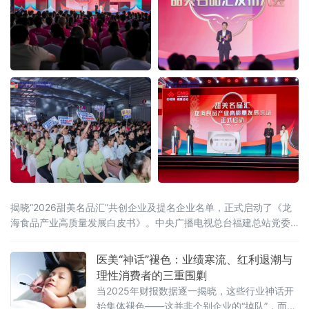
揭晓“2026甜美名品汇”共创企业及提名企业名单，正式启动了《龙
海食品产业高质量发展白皮书》。中央广播电视总台福建总站党委
书记、站长田忠卿，浙江大学——龙海食品产业联合研究中心首席
科学家应铁进，福建省食品工业协会会长刘宜锋，中央电视台财经
医美“神话”褪色：业绩寒流、红利退潮与
评论员刘戈，漳州市龙海区
理性消费者的三重围剿
当2025年财报数据逐一揭晓，这些行业神话开
始集体褪色——这并非个别企业的“掉队”，而是