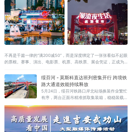
的重要进展。在试点数量快速扩容的
不再是千篇一律的“满200减50”，而是深度绑定了一张张看似不起眼
的票根。赛事、演出、电影票、机票、高铁票、展会凭证，正成为
开启“吃住行游购娱”全链条消费的万能钥匙。这股以“票根经济”为核
心的新浪潮，正试图通过一张张电子或纸质票根，精准捕捉城市里
绥芬河 - 莫斯科直达班列密集开行 跨境铁
的“短暂流量”，并将其转化为实实在在的“消费留量”。一张票根解锁
路大通道效能持续释放
全城：消费场景
5月24日，绥芬河铁路口岸北站场换装作业繁忙
有序，两台正面吊精准抓取集装箱，稳稳装载
至平板列车。这是绥芬河市雄飞集团本月第
二、三列“绥芬河—莫斯科”直达班列完成编组，
即将满载110个集装箱、货值超5000万元人民
币的货物启程赴俄，标志着绥芬河口岸跨境铁
路运能实现新跃升。