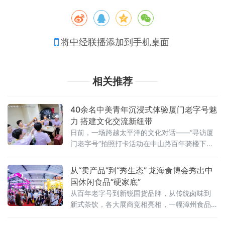
将中经联播添加到手机桌面
相关推荐
40余名中美青年沉浸式体验厦门老字号魅
力 搭建文化交流新纽带
日前，一场跨越太平洋的文化对话——“寻访厦
门老字号”拍照打卡活动在中山路百年骑楼下展
开。作为“友行中国，趣淘厦门”——2026美
国“青年大使”鹭岛行系列活动之一，本次活动在
从“卖产品”到“秀生态” 龙海食博会秀出中
厦门市外办和厦门市商务局指导下，由外图
国休闲食品“硬家底”
（厦门）文化传播有限公司和厦门老字号协会
从百年老字号到新锐国货品牌，从传统卤味到
共同承办。
新式茶饮，各大展商竞相亮相，一幅漳州食品
产业高质量发展的生动画卷正徐徐展开。中国