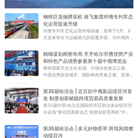
钢铁巨龙驰骋亚欧 雄飞集团对俄专列常态
化运营提速升级
对俄专列常态化运营持续稳健，更将于5月、6
月迎来班次与运输模式的双重升级，为中俄跨
境贸易打通高效物流通道，助力向北开放
精细谋划精密布局 齐齐哈尔市携优势产业
和特色产品强势参展第十届中俄博览会
拥有国家历史文化名城、中国绿色食品之都、
中国优秀旅游城市、国际烤肉美食之都、亚洲
最佳冰球城市之称的齐齐哈尔，携优势产业和
特色产品强势参展。齐齐哈尔展区以“大国重
第35届哈洽会 | 近百款中俄新品绥芬河首
器，北国粮仓”为主题惊艳亮相第十届中俄博览
发 制度创新赋能跨境贸易高质量发展
会，总面积 112.5 平方米，聚焦齐齐
第35届中国·哈尔滨国际经济贸易洽谈会绥芬河
分会场"驱动贸易新业态 制度创新育商机"中俄
特色商品首发首展首秀专场活动近日在绥芬河
国际商贸中心举办。近百款中俄特色新品集中
第35届哈洽会 | 多元好物荟萃 跨境风情燃
亮相，10家中外重点企业登台推介，精准匹配
动绥芬河