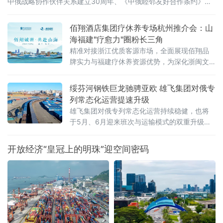
中俄战略协作伙伴关系建立30周年、《中俄睦邻友好合作条约》签
署25周年，本届博览会以526项首款新品集中首发、近100场配套活
动同步推进的空前规模，交出十年向北开放的“成绩单”，也为正在提
佰翔酒店集团疗休养专场杭州推介会：山
速的中俄经贸合作注入全新动能。当天，国家主席习近平同俄罗斯
海福建"疗愈力"圈粉长三角
总统普京分别向博览会致贺信。习近平指出，希望两国各界以本届
精准对接浙江优质客源市场，全面展现佰翔品
牌实力与福建疗休养资源优势，为深化浙闽文
旅合作、打造高品质疗休养标杆注入新动能。
推介会上，佰翔携福建区域10家酒店集中亮
绥芬河钢铁巨龙驰骋亚欧 雄飞集团对俄专
相，发布专属疗休养
列常态化运营提速升级
雄飞集团对俄专列常态化运营持续稳健，也将
于5月、6月迎来班次与运输模式的双重升级，
为中俄跨境贸易打通高效物流通道，助力向北
开放再提速 。
开放经济“皇冠上的明珠”迎空间密码