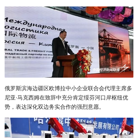
俄罗斯滨海边疆区欧博拉中小企业联合会代理主席多
尼亚
·
马克西姆在致辞中充分肯定绥芬河口岸枢纽优
势，表达深化双边务实合作的强烈意愿。