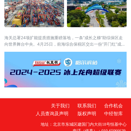
海关总署24项扩能提质措施重磅落地，一条“成长之梯”助综保区走
向世界舞台中央。4月25日，前海综合保税区交出一份“开门红”成绩
单：进出口总值达1428.3亿元，同比增长47.9%，首次登顶全国综
合保税区榜首。三天后，海关总署在北京举行的新闻发布会上正式
宣布，经国务院同意，国务院办公厅已转发海关总署《关于促进综
合保税区扩能提质的若干措施》，从4个方面提出24项改革措施
关于我们
联系我们
合作机会
人员查询及声明
版权声明
中经智库
地址：北京市东城区建国门内大街18号恒基中心
电话（传真）：010-65066629