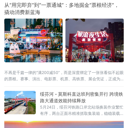
展互联网数据中心、互联网接入服务、信息服
从“用完即弃”到“一票通城”：多地掘金“票根经济”，
务等增值电信业务。这被看作是我国主动对接
撬动消费新蓝海
国际高标准经贸规则、推动电信业高水平开放
的重要进展。在试点数量快速扩容的
不再是千篇一律的“满200减50”，而是深度绑定了一张张看似不起眼
的票根。赛事、演出、电影票、机票、高铁票、展会凭证，正成为
开启“吃住行游购娱”全链条消费的万能钥匙。这股以“票根经济”为核
心的新浪潮，正试图通过一张张电子或纸质票根，精准捕捉城市里
绥芬河 - 莫斯科直达班列密集开行 跨境铁
的“短暂流量”，并将其转化为实实在在的“消费留量”。一张票根解锁
路大通道效能持续释放
全城：消费场景
5月24日，绥芬河铁路口岸北站场换装作业繁忙
有序，两台正面吊精准抓取集装箱，稳稳装载
至平板列车。这是绥芬河市雄飞集团本月第
二、三列“绥芬河—莫斯科”直达班列完成编组，