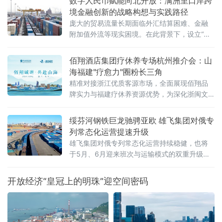
数字人民币赋能向北开放：满洲里口岸跨
境金融创新的战略构想与实践路径
庞大的贸易流量长期面临外汇结算困难、金融
附加值外流等现实困境。在此背景下，设立“内
蒙古跨境数字金融结算科技有限公司”（以下简
称“平台公司”），采用PPP混合所有制模式，构
佰翔酒店集团疗休养专场杭州推介会：山
建以数字人民币为核心的跨境金融结算基础设
海福建"疗愈力"圈粉长三角
施
精准对接浙江优质客源市场，全面展现佰翔品
牌实力与福建疗休养资源优势，为深化浙闽文
旅合作、打造高品质疗休养标杆注入新动能。
推介会上，佰翔携福建区域10家酒店集中亮
绥芬河钢铁巨龙驰骋亚欧 雄飞集团对俄专
相，发布专属疗休养
列常态化运营提速升级
雄飞集团对俄专列常态化运营持续稳健，也将
于5月、6月迎来班次与运输模式的双重升级，
为中俄跨境贸易打通高效物流通道，助力向北
开放再提速 。
开放经济“皇冠上的明珠”迎空间密码