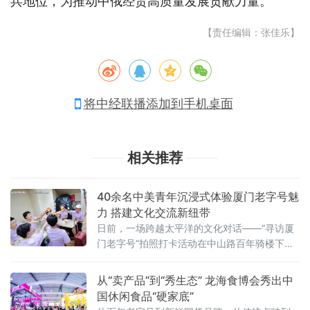
兵地位，为推动中俄经贸高质量发展贡献力量。
【责任编辑：张佳乐】
将中经联播添加到手机桌面
相关推荐
40余名中美青年沉浸式体验厦门老字号魅
力 搭建文化交流新纽带
日前，一场跨越太平洋的文化对话——“寻访厦
门老字号”拍照打卡活动在中山路百年骑楼下展
开。作为“友行中国，趣淘厦门”——2026美
国“青年大使”鹭岛行系列活动之一，本次活动在
从“卖产品”到“秀生态” 龙海食博会秀出中
厦门市外办和厦门市商务局指导下，由外图
国休闲食品“硬家底”
（厦门）文化传播有限公司和厦门老字号协会