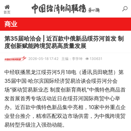
首页
商业
第35届哈洽会 | 近百款中俄新品绥芬河首发 制
度创新赋能跨境贸易高质量发展
2026-05-18 17:42
主编：李学坤
130631
中经联播黑龙江绥芬河
5
月
18
电（通讯员田晓慧）第
35届中国·哈尔滨国际经济贸易洽谈会绥芬河分会
场"驱动贸易新业态 制度创新育商机"中俄特色商品首
发首展首秀专场活动近日在绥芬河国际商贸中心举
办。近百款中俄特色新品集中亮相，10家中外重点企
业登台推介，精准匹配双边市场供需，为中俄跨境贸
易转型升级注入强劲动能。