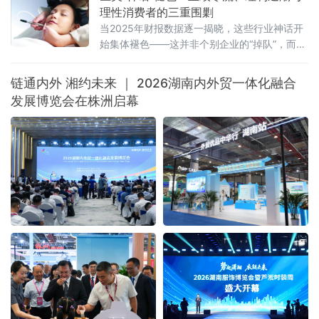
评论员刘戈，漳州市龙海区
理性消费者的三重围剿
当2025年财报数据逐一揭晓，这些行业神话开
始集体褪色——这并非个别企业的“掉队”，而是
一场席卷整个医美行业的“业绩寒流”。
链通内外 湘约未来 ｜ 2026湖南内外贸一体化融合
发展博览会在株洲启幕