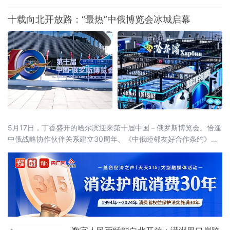
境商贸的活力与魅力 。
十载向北开放路：“最热”中俄博览会冰城启幕
5月17日，丁香盛开的哈尔滨迎来第十届中国－俄罗斯博览会。恰逢
中俄战略协作伙伴关系建立30周年、《中俄睦邻友好合作条约》签
署25周年，本届博览会以526项首款新品集中首发、近100场配套活
动同步推进的空前规模，交出十年向北开放的“成绩单”，也为正在提
速的中俄经贸合作注入全新动能。当天，国家主席习近平同俄罗斯
总统普京分别向博览会致贺信。习近平指出，希望两国各界以本届