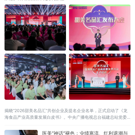
揭晓“2026甜美名品汇”共创企业及提名企业名单，正式启动了《龙
海食品产业高质量发展白皮书》。中央广播电视总台福建总站党委
书记、站长田忠卿，浙江大学——龙海食品产业联合研究中心首席
科学家应铁进，福建省食品工业协会会长刘宜锋，中央电视台财经
医美“神话”褪色：业绩寒流、红利退潮与