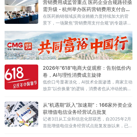
营销费用成监管重点 医药企业合规路径亟
需升级 - 杭州举办医药营销费用支付合规
专题讲座
在医药购销领域反商业贿赂力度持续加大的背
景下，一场聚焦“营销费用支付合规”的专题讲座
近日在杭州举行。来自医药研发、生产、流通
及合规服务等产业链各环节的50余位企业代
表，围绕两高最新司法解释及行业纠风工作要
求，深入探讨合规经营与风险防控的实践路
径。6月5日，由杭州金华商会食品药品分会主
办、药闻天下与和泽医药承办的“医药企业营销
2026年“618”电商大促观察：告别低价内
费用支付合规问题专题讲座”在杭州市钱塘区
卷，AI与理性消费成主旋律
低价口号显著淡化，AI技术全面渗透，商家主动
放弃“以价换量”的逻辑，消费者也从冲动抢购转
向理性清单式消费。
从“机遇期”跃入“加速期”：166家外资企业
获增值电信业务经营试点批复
记者3日从工业和信息化部获悉，自2025年2月
首批增值电信业务经营试点批复发放以来，已
有166家外资企业获得批复，相关企业可依法开