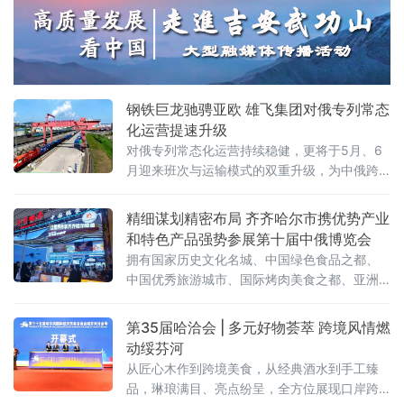
即将满载110个集装箱、货值超5000万元人民
币的货物启程赴俄，标志着绥芬河口岸跨境铁
路运能实现新跃升。
钢铁巨龙驰骋亚欧 雄飞集团对俄专列常态
化运营提速升级
对俄专列常态化运营持续稳健，更将于5月、6
月迎来班次与运输模式的双重升级，为中俄跨
境贸易打通高效物流通道，助力向北开放
精细谋划精密布局 齐齐哈尔市携优势产业
和特色产品强势参展第十届中俄博览会
拥有国家历史文化名城、中国绿色食品之都、
中国优秀旅游城市、国际烤肉美食之都、亚洲
最佳冰球城市之称的齐齐哈尔，携优势产业和
特色产品强势参展。齐齐哈尔展区以“大国重
第35届哈洽会 | 多元好物荟萃 跨境风情燃
器，北国粮仓”为主题惊艳亮相第十届中俄博览
动绥芬河
会，总面积 112.5 平方米，聚焦齐齐
从匠心木作到跨境美食，从经典酒水到手工臻
品，琳琅满目、亮点纷呈，全方位展现口岸跨