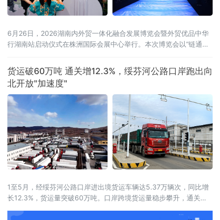
6月26日，2026湖南内外贸一体化融合发展博览会暨外贸优品中华
行湖南站启动仪式在株洲国际会展中心举行。本次博览会以“链通内
外、湘约未来——新消费、新智造、新融合”为主题，展览面积达5
万平方米，设置四大主题馆、十大特色展区，吸引近600家企业参
货运破60万吨 通关增12.3%，绥芬河公路口岸跑出向
展，来自15个国家和地区及国内20余个省市的近2000名客商参会。
北开放"加速度"
喀麦隆驻华大使、驻华使团团长马丁·姆巴纳，商务部外贸发展事务
局副局
1至5月，经绥芬河公路口岸进出境货运车辆达5.37万辆次，同比增
长12.3%，货运量突破60万吨。口岸跨境货运量稳步攀升，通关车
流持续走高，向北开放枢纽作用愈发凸显。