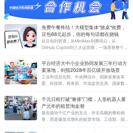
免费午餐终结！大模型集体"掀桌"收费，
豆包68元起步，你的每句话都在烧钱
从豆包到智谱，从MiniMax到腾讯云，从
GitHub Copilot到三大运营商，一场席卷整个AI
行业的收费风暴正以肉眼可见的速度吞噬"免费
时代"最后的残垣。《人民日报》今日刊发读者
平台经济大中小企业协同发展三年行动方
点题文章，直指核心之问：大模型收费，合理
案落地，剑指2028年百亿级开放场景
吗？答案藏在一组令人咋舌的数字里。一、账
工业和信息化部、中央网信办、国家发展改革
单爆发：日均140万亿
委、科技部、商务部、市场监管总局、国家数
据局七部门联合印发《促进平台经济大中小企
业协同发展行动方案（2026—2028年）》（工
千元日租打破“奢侈”门槛，人形机器人量
信部联信管〔2026〕119号），以系统性制度
产元年的租赁淘金潮
设计打通大中小企业融通堵点，为平台经济转
最先撬动千亿产业的支点，并非高额的整机销
型升级按下"加速键"。关键数据亮眼：三批清
售，而是爆发式增长的租赁市场。工信部、国
单、百个试点、六十个场景方案明确，到2028
务院国资委于6月初联合印发通知，正式启动
年，平台经济大中小企业协同发
2026年度人形机器人与具身智能实