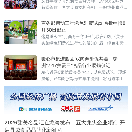
从百年老字号到新锐国货品牌，从传统卤味到
共同承办。
新式茶饮，各大展商竞相亮相，一幅漳州食品
产业高质量发展的生动画卷正徐徐展开。中国
经济新闻联播深入展会一线，记录这场食品盛
商务部启动三年绿色消费试点 首批申报8
宴的精彩瞬间
月30日截止
这是继今年1月商务部等9部门联合印发《关于
实施绿色消费推进行动的通知》后，绿色消费
领域落地的又一关键举措，标志着绿色消费从
顶层设计迈入地方实践阶段。试点聚焦七大任
暖心市集进园区 双向奔赴促共赢 - 株
务 探索“四类创新”通知明确，试点工作坚持问
洲“7·17关爱日”食品行业展销侧记
题导向、目标导向、效果导向，聚焦绿色消费
精心遴选6家优质会员企业，以免费试吃、现场
重点领域和关
展销、产销对接等形式集中亮相，将地道本土
风味送到劳动者与市民身边。近千名群众驻足
品鉴选购，活动收获广泛好评与多项合作意
向。本次活动由当地总工会悉心指导，总工会
基层工作部
2026甜美名品汇在龙海发布：五大龙头企业领衔 开
启县域食品品牌化新征程