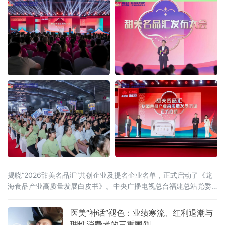
揭晓“2026甜美名品汇”共创企业及提名企业名单，正式启动了《龙
海食品产业高质量发展白皮书》。中央广播电视总台福建总站党委
书记、站长田忠卿，浙江大学——龙海食品产业联合研究中心首席
科学家应铁进，福建省食品工业协会会长刘宜锋，中央电视台财经
医美“神话”褪色：业绩寒流、红利退潮与
评论员刘戈，漳州市龙海区
理性消费者的三重围剿