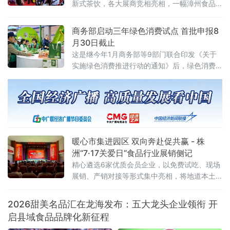
新式茶饮，各大展商竞相亮相，一幅漳州食品
产业高质量发展的生动画卷正徐徐展开。中国
经济新闻联播深入展会一线，记录这场食品盛
商务部启动三年绿色消费试点 首批申报8
宴的精彩瞬间
月30日截止
这是继今年1月商务部等9部门联合印发《关于
实施绿色消费推进行动的通知》后，绿色消费
领域落地的又一关键举措，标志着绿色消费从
顶层设计迈入地方实践阶段。试点聚焦七大任
务 探索“四类创新”通知明确，试点工作坚持问
题导向、目标导向、效果导向，聚焦绿色消费
重点领域和关
暖心市集进园区 双向奔赴促共赢 - 株
洲“7·17关爱日”食品行业展销侧记
精心遴选6家优质会员企业，以免费试吃、现场
展销、产销对接等形式集中亮相，将地道本土
风味送到劳动者与市民身边。近千名群众驻足
品鉴选购，活动收获广泛好评与多项合作意
2026甜美名品汇在龙海发布：五大龙头企业领衔 开
向。本次活动由当地总工会悉心指导，总工会
启县域食品品牌化新征程
基层工作部