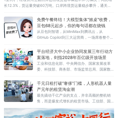
长12.3%，货运量突破60万吨。口岸跨境货运量稳步攀升，通关车
流持续走高，向北开放枢纽作用愈发凸显。
免费午餐终结！大模型集体"掀桌"收费，
豆包68元起步，你的每句话都在烧钱
从豆包到智谱，从MiniMax到腾讯云，从
GitHub Copilot到三大运营商，一场席卷整个AI
行业的收费风暴正以肉眼可见的速度吞噬"免费
时代"最后的残垣。《人民日报》今日刊发读者
平台经济大中小企业协同发展三年行动方
点题文章，直指核心之问：大模型收费，合理
案落地，剑指2028年百亿级开放场景
吗？答案藏在一组令人咋舌的数字里。一、账
工业和信息化部、中央网信办、国家发展改革
单爆发：日均140万亿
委、科技部、商务部、市场监管总局、国家数
据局七部门联合印发《促进平台经济大中小企
业协同发展行动方案（2026—2028年）》（工
千元日租打破“奢侈”门槛，人形机器人量
信部联信管〔2026〕119号），以系统性制度
产元年的租赁淘金潮
设计打通大中小企业融通堵点，为平台经济转
最先撬动千亿产业的支点，并非高额的整机销
型升级按下"加速键"。关键数据亮眼：三批清
售，而是爆发式增长的租赁市场。工信部、国
单、百个试点、六十个场景方案明确，到2028
务院国资委于6月初联合印发通知，正式启动
年，平台经济大中小企业协同发
2026年度人形机器人与具身智能实