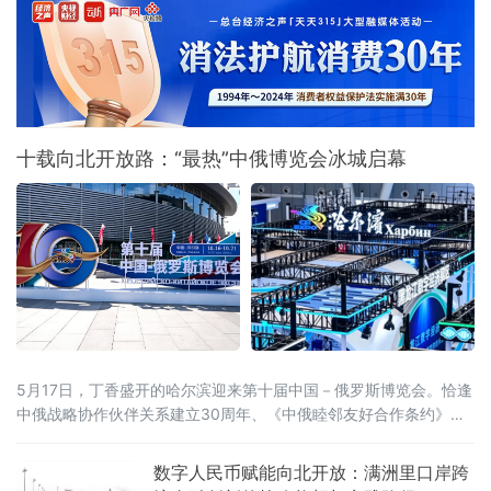
十载向北开放路：“最热”中俄博览会冰城启幕
5月17日，丁香盛开的哈尔滨迎来第十届中国－俄罗斯博览会。恰逢
中俄战略协作伙伴关系建立30周年、《中俄睦邻友好合作条约》签
署25周年，本届博览会以526项首款新品集中首发、近100场配套活
动同步推进的空前规模，交出十年向北开放的“成绩单”，也为正在提
数字人民币赋能向北开放：满洲里口岸跨
速的中俄经贸合作注入全新动能。当天，国家主席习近平同俄罗斯