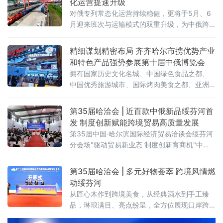
化运营提速升级
对俄专列常态化运营持续稳健，更将于5月、6
月迎来班次与运输模式的双重升级，为中俄跨
境贸易打通高效物流通道，助力向北开放
精细谋划精密布局 齐齐哈尔市携优势产业
和特色产品强势参展第十届中俄博览会
拥有国家历史文化名城、中国绿色食品之都、
中国优秀旅游城市、国际烤肉美食之都、亚洲
最佳冰球城市之称的齐齐哈尔，携优势产业和
特色产品强势参展。齐齐哈尔展区以“大国重
第35届哈洽会 | 近百款中俄新品绥芬河首
器，北国粮仓”为主题惊艳亮相第十届中俄博览
发 制度创新赋能跨境贸易高质量发展
会，总面积 112.5 平方米，聚焦齐齐
第35届中国·哈尔滨国际经济贸易洽谈会绥芬河
分会场"驱动贸易新业态 制度创新育商机"中俄
特色商品首发首展首秀专场活动近日在绥芬河
国际商贸中心举办。近百款中俄特色新品集中
第35届哈洽会 | 多元好物荟萃 跨境风情燃
亮相，10家中外重点企业登台推介，精准匹配
动绥芬河
双边市场供需，为中俄跨境贸易转型升级注入
从匠心木作到跨境美食，从经典酒水到手工臻
强劲动能。
品，琳琅满目、亮点纷呈，全方位展现口岸跨
境商贸的活力与魅力 。