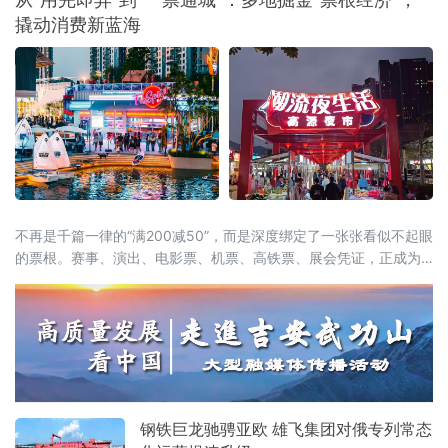
务等增值电信业务。这被看作是我国主动对接
撬动消费新蓝海
国际高标准经贸规则、推动电信业高水平开放
的重要进展。在试点数量快速扩容的
不再是千篇一律的“满200减50”，而是深度绑定了一张张看似不起眼
的票根。赛事、演出、电影票、机票、高铁票、展会凭证，正成为
开启“吃住行游购娱”全链条消费的万能钥匙。这股以“票根经济”为核
心的新浪潮，正试图通过一张张电子或纸质票根，精准捕捉城市里
的“短暂流量”，并将其转化为实实在在的“消费留量”。一张票根解锁
全城：消费场景
钢铁巨龙驰骋亚欧 雄飞集团对俄专列常态