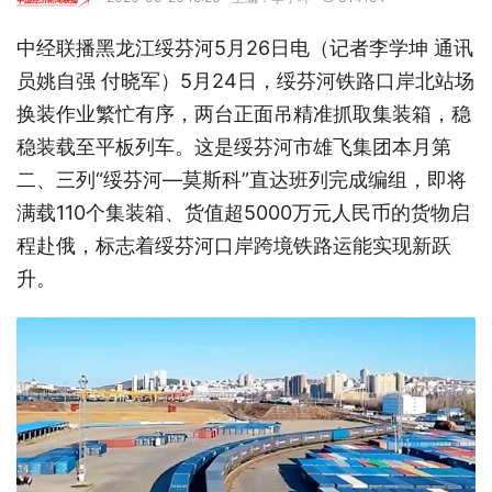
中经联播黑龙江绥芬河
5
月
26
日电（记者李学坤 通讯
员姚自强 付晓军）
5
月
24
日，绥芬河铁路口岸北站场
换装作业繁忙有序，两台正面吊精准抓取集装箱，稳
稳装载至平板列车。这是绥芬河市雄飞集团本月第
二、三列“绥芬河—莫斯科”直达班列完成编组，即将
满载
110
个集装箱、货值超
5000
万元人民币的货物启
程赴俄，标志着绥芬河口岸跨境铁路运能实现新跃
升。