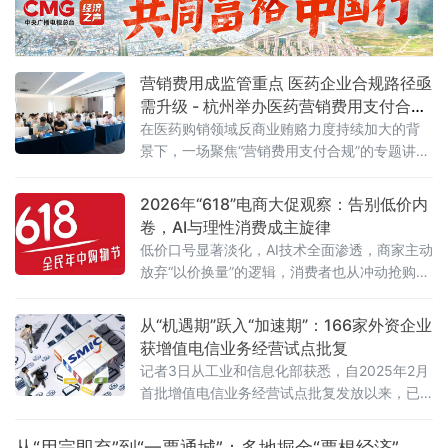
营销费用成监管重点 医药企业合规路径亟
需升级 - 杭州举办医药营销费用支付合规
专题讲座
在医药购销领域反商业贿赂力度持续加大的背
景下，一场聚焦“营销费用支付合规”的专题讲座
近日在杭州举行。来自医药研发、生产、流通
及合规服务等产业链各环节的50余位企业代
2026年“618”电商大促观察：告别低价内
表，围绕两高最新司法解释及行业纠风工作要
卷，AI与理性消费成主旋律
求，深入探讨合规经营与风险防控的实践路
低价口号显著淡化，AI技术全面渗透，商家主动
径。6月5日，由杭州金华商会食品药品分会主
放弃“以价换量”的逻辑，消费者也从冲动抢购转
办、药闻天下与和泽医药承办的“医药企业营销
向理性清单式消费。
费用支付合规问题专题讲座”在杭州市钱塘区
从“机遇期”跃入“加速期”：166家外资企业
获增值电信业务经营试点批复
记者3日从工业和信息化部获悉，自2025年2月
首批增值电信业务经营试点批复发放以来，已
有166家外资企业获得批复，相关企业可依法开
展互联网数据中心、互联网接入服务、信息服
从“用完即弃”到“一票通城”：多地掘金“票根经济”，