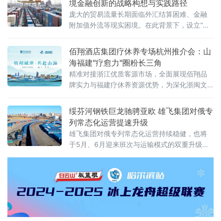
境金融创新的战略构想与实践路径
总统普京分别向博览会致贺信。习近平指出，希望两国各界以本届
庞大的贸易流量长期面临外汇结算困难、金融
附加值外流等现实困境。在此背景下，设立“内
蒙古跨境数字金融结算科技有限公司”（以下简
称“平台公司”），采用PPP混合所有制模式，构
佰翔酒店集团疗休养专场杭州推介会：山
建以数字人民币为核心的跨境金融结算基础设
海福建"疗愈力"圈粉长三角
施
精准对接浙江优质客源市场，全面展现佰翔品
牌实力与福建疗休养资源优势，为深化浙闽文
旅合作、打造高品质疗休养标杆注入新动能。
推介会上，佰翔携福建区域10家酒店集中亮
绥芬河钢铁巨龙驰骋亚欧 雄飞集团对俄专
相，发布专属疗休养
列常态化运营提速升级
雄飞集团对俄专列常态化运营持续稳健，也将
于5月、6月迎来班次与运输模式的双重升级，
为中俄跨境贸易打通高效物流通道，助力向北
开放再提速 。