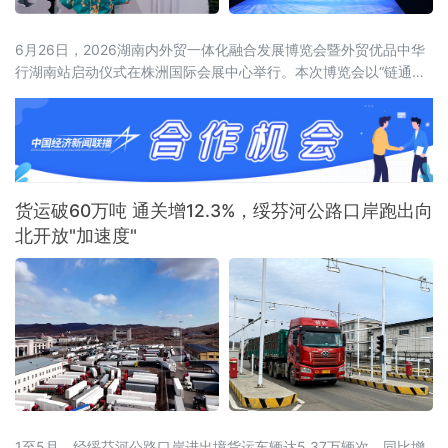
6月26日，2026湖南内外贸一体化融合发展博览会暨外贸优品中华
行湖南站启动仪式在株洲国际会展中心举行。本次博览会以“链通内
外、湘约未来——新消费、新智造、新融合”为主题，展览面积达5
万平方米，设置四大主题馆、十大特色展区，吸引近600家企业参
展，来自15个国家和地区及国内20余个省市的近2000名客商参会。
喀麦隆驻华大使、驻华使团团长马丁·姆巴纳，商务部外贸发展事务
局副局
货运破60万吨 通关增12.3%，绥芬河公路口岸跑出向
北开放"加速度"
1至5月，经绥芬河公路口岸进出境货运车辆达5.37万辆次，同比增