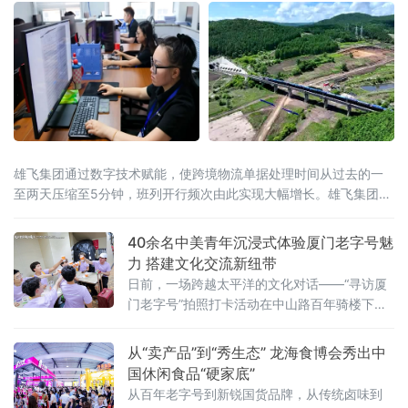
雄飞集团通过数字技术赋能，使跨境物流单据处理时间从过去的一
至两天压缩至5分钟，班列开行频次由此实现大幅增长。雄飞集团是
一家主要从事跨境铁路物流业务的本土
40余名中美青年沉浸式体验厦门老字号魅
力 搭建文化交流新纽带
日前，一场跨越太平洋的文化对话——“寻访厦
门老字号”拍照打卡活动在中山路百年骑楼下展
开。作为“友行中国，趣淘厦门”——2026美
国“青年大使”鹭岛行系列活动之一，本次活动在
从“卖产品”到“秀生态” 龙海食博会秀出中
厦门市外办和厦门市商务局指导下，由外图
国休闲食品“硬家底”
（厦门）文化传播有限公司和厦门老字号协会
从百年老字号到新锐国货品牌，从传统卤味到
共同承办。