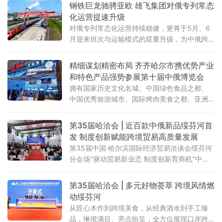
钢铁巨龙驰骋亚欧 雄飞集团对俄专列常态
化运营提速升级
对俄专列常态化运营持续稳健，更将于5月、6
月迎来班次与运输模式的双重升级，为中俄跨
境贸易打通高效物流通道，助力向北开放
精细谋划精密布局 齐齐哈尔市携优势产业
和特色产品强势参展第十届中俄博览会
拥有国家历史文化名城、中国绿色食品之都、
中国优秀旅游城市、国际烤肉美食之都、亚洲
最佳冰球城市之称的齐齐哈尔，携优势产业和
特色产品强势参展。齐齐哈尔展区以“大国重
第35届哈洽会 | 近百款中俄新品绥芬河首
器，北国粮仓”为主题惊艳亮相第十届中俄博览
发 制度创新赋能跨境贸易高质量发展
会，总面积 112.5 平方米，聚焦齐齐
第35届中国·哈尔滨国际经济贸易洽谈会绥芬河
分会场"驱动贸易新业态 制度创新育商机"中俄
特色商品首发首展首秀专场活动近日在绥芬河
国际商贸中心举办。近百款中俄特色新品集中
第35届哈洽会 | 多元好物荟萃 跨境风情燃
亮相，10家中外重点企业登台推介，精准匹配
动绥芬河
双边市场供需，为中俄跨境贸易转型升级注入
从匠心木作到跨境美食，从经典酒水到手工臻
强劲动能。
品，琳琅满目、亮点纷呈，全方位展现口岸跨