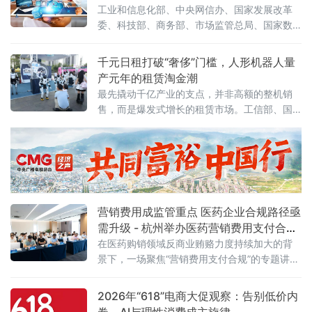
吗？答案藏在一组令人咋舌的数字里。一、账
工业和信息化部、中央网信办、国家发展改革
单爆发：日均140万亿
委、科技部、商务部、市场监管总局、国家数
据局七部门联合印发《促进平台经济大中小企
业协同发展行动方案（2026—2028年）》（工
千元日租打破“奢侈”门槛，人形机器人量
信部联信管〔2026〕119号），以系统性制度
产元年的租赁淘金潮
设计打通大中小企业融通堵点，为平台经济转
最先撬动千亿产业的支点，并非高额的整机销
型升级按下"加速键"。关键数据亮眼：三批清
售，而是爆发式增长的租赁市场。工信部、国
单、百个试点、六十个场景方案明确，到2028
务院国资委于6月初联合印发通知，正式启动
年，平台经济大中小企业协同发
2026年度人形机器人与具身智能实
营销费用成监管重点 医药企业合规路径亟
需升级 - 杭州举办医药营销费用支付合规
专题讲座
在医药购销领域反商业贿赂力度持续加大的背
景下，一场聚焦“营销费用支付合规”的专题讲座
近日在杭州举行。来自医药研发、生产、流通
及合规服务等产业链各环节的50余位企业代
2026年“618”电商大促观察：告别低价内
表，围绕两高最新司法解释及行业纠风工作要
卷，AI与理性消费成主旋律