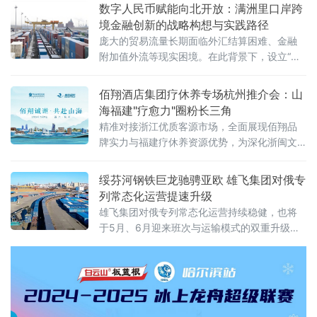
动同步推进的空前规模，交出十年向北开放的“成绩单”，也为正在提
数字人民币赋能向北开放：满洲里口岸跨
速的中俄经贸合作注入全新动能。当天，国家主席习近平同俄罗斯
境金融创新的战略构想与实践路径
总统普京分别向博览会致贺信。习近平指出，希望两国各界以本届
庞大的贸易流量长期面临外汇结算困难、金融
附加值外流等现实困境。在此背景下，设立“内
蒙古跨境数字金融结算科技有限公司”（以下简
称“平台公司”），采用PPP混合所有制模式，构
佰翔酒店集团疗休养专场杭州推介会：山
建以数字人民币为核心的跨境金融结算基础设
海福建"疗愈力"圈粉长三角
施
精准对接浙江优质客源市场，全面展现佰翔品
牌实力与福建疗休养资源优势，为深化浙闽文
旅合作、打造高品质疗休养标杆注入新动能。
推介会上，佰翔携福建区域10家酒店集中亮
绥芬河钢铁巨龙驰骋亚欧 雄飞集团对俄专
相，发布专属疗休养
列常态化运营提速升级
雄飞集团对俄专列常态化运营持续稳健，也将
于5月、6月迎来班次与运输模式的双重升级，
为中俄跨境贸易打通高效物流通道，助力向北
开放再提速 。