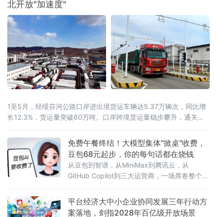
北开放"加速度"
1至5月，经绥芬河公路口岸进出境货运车辆达5.37万辆次，同比增
长12.3%，货运量突破60万吨。口岸跨境货运量稳步攀升，通关车
流持续走高，向北开放枢纽作用愈发凸显。
免费午餐终结！大模型集体"掀桌"收费，
豆包68元起步，你的每句话都在烧钱
从豆包到智谱，从MiniMax到腾讯云，从
GitHub Copilot到三大运营商，一场席卷整个AI
行业的收费风暴正以肉眼可见的速度吞噬"免费
时代"最后的残垣。《人民日报》今日刊发读者
平台经济大中小企业协同发展三年行动方
点题文章，直指核心之问：大模型收费，合理
案落地，剑指2028年百亿级开放场景