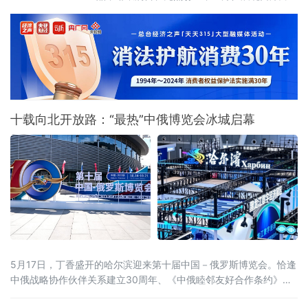
境商贸的活力与魅力 。
十载向北开放路：“最热”中俄博览会冰城启幕
5月17日，丁香盛开的哈尔滨迎来第十届中国－俄罗斯博览会。恰逢
中俄战略协作伙伴关系建立30周年、《中俄睦邻友好合作条约》签
署25周年，本届博览会以526项首款新品集中首发、近100场配套活