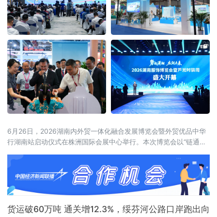
6月26日，2026湖南内外贸一体化融合发展博览会暨外贸优品中华
行湖南站启动仪式在株洲国际会展中心举行。本次博览会以“链通内
外、湘约未来——新消费、新智造、新融合”为主题，展览面积达5
万平方米，设置四大主题馆、十大特色展区，吸引近600家企业参
展，来自15个国家和地区及国内20余个省市的近2000名客商参会。
喀麦隆驻华大使、驻华使团团长马丁·姆巴纳，商务部外贸发展事务
局副局
货运破60万吨 通关增12.3%，绥芬河公路口岸跑出向