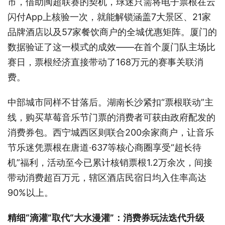
市，借助闽超联赛的契机，球迷只需将电子票根在云
闪付App上核验一次，就能解锁涵盖7大景区、21家
品牌酒店以及57家餐饮商户的全城优惠矩阵。厦门的
数据验证了这一模式的成效——在首个厦门队主场比
赛日，票根经济直接带动了168万元的赛事关联消
费。
中部城市同样不甘落后。湖南长沙紧扣“票根联动”主
线，购买草莓音乐节门票的消费者可获由政府配发的
消费券包。西宁城西区则联合200余家商户，让音乐
节乐迷凭票根在唐道·637等核心商圈享受“超长待
机”福利，活动至今已累计核销票根1.2万余次，间接
带动消费超百万元，辖区酒店民宿日均入住率高达
90%以上。
精细“滴灌”取代“大水漫灌”：消费券玩法迭代升级