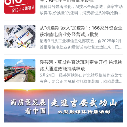
求，深入探讨合规经营与风险防控的实践路
低价口号显著淡化，AI技术全面渗透，商家主动
径。6月5日，由杭州金华商会食品药品分会主
放弃“以价换量”的逻辑，消费者也从冲动抢购转
办、药闻天下与和泽医药承办的“医药企业营销
向理性清单式消费。
费用支付合规问题专题讲座”在杭州市钱塘区
从“机遇期”跃入“加速期”：166家外资企业
获增值电信业务经营试点批复
记者3日从工业和信息化部获悉，自2025年2月
首批增值电信业务经营试点批复发放以来，已
有166家外资企业获得批复，相关企业可依法开
展互联网数据中心、互联网接入服务、信息服
绥芬河 - 莫斯科直达班列密集开行 跨境铁
务等增值电信业务。这被看作是我国主动对接
路大通道效能持续释放
国际高标准经贸规则、推动电信业高水平开放
5月24日，绥芬河铁路口岸北站场换装作业繁忙
的重要进展。在试点数量快速扩容的
有序，两台正面吊精准抓取集装箱，稳稳装载
至平板列车。这是绥芬河市雄飞集团本月第
二、三列“绥芬河—莫斯科”直达班列完成编组，
即将满载110个集装箱、货值超5000万元人民
币的货物启程赴俄，标志着绥芬河口岸跨境铁
路运能实现新跃升。