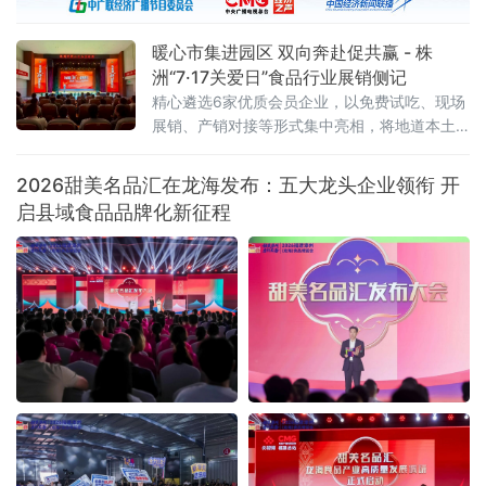
重点领域和关
暖心市集进园区 双向奔赴促共赢 - 株
洲“7·17关爱日”食品行业展销侧记
精心遴选6家优质会员企业，以免费试吃、现场
展销、产销对接等形式集中亮相，将地道本土
风味送到劳动者与市民身边。近千名群众驻足
品鉴选购，活动收获广泛好评与多项合作意
2026甜美名品汇在龙海发布：五大龙头企业领衔 开
向。本次活动由当地总工会悉心指导，总工会
启县域食品品牌化新征程
基层工作部