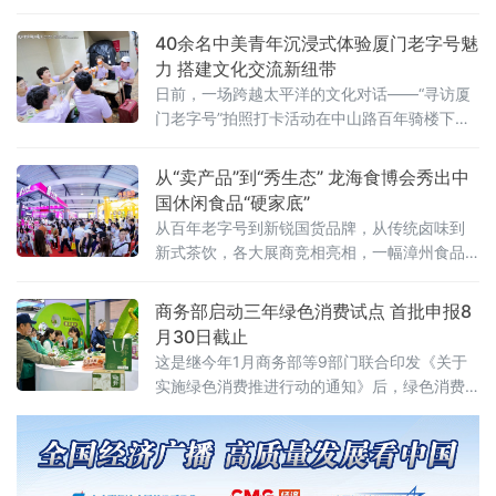
一家主要从事跨境铁路物流业务的本土
40余名中美青年沉浸式体验厦门老字号魅
力 搭建文化交流新纽带
日前，一场跨越太平洋的文化对话——“寻访厦
门老字号”拍照打卡活动在中山路百年骑楼下展
开。作为“友行中国，趣淘厦门”——2026美
国“青年大使”鹭岛行系列活动之一，本次活动在
从“卖产品”到“秀生态” 龙海食博会秀出中
厦门市外办和厦门市商务局指导下，由外图
国休闲食品“硬家底”
（厦门）文化传播有限公司和厦门老字号协会
从百年老字号到新锐国货品牌，从传统卤味到
共同承办。
新式茶饮，各大展商竞相亮相，一幅漳州食品
产业高质量发展的生动画卷正徐徐展开。中国
经济新闻联播深入展会一线，记录这场食品盛
商务部启动三年绿色消费试点 首批申报8
宴的精彩瞬间
月30日截止
这是继今年1月商务部等9部门联合印发《关于
实施绿色消费推进行动的通知》后，绿色消费
领域落地的又一关键举措，标志着绿色消费从
顶层设计迈入地方实践阶段。试点聚焦七大任
务 探索“四类创新”通知明确，试点工作坚持问
题导向、目标导向、效果导向，聚焦绿色消费