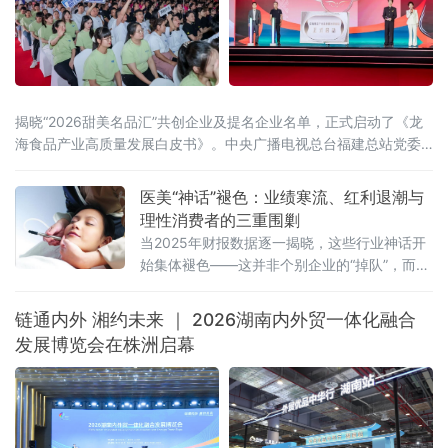
揭晓“2026甜美名品汇”共创企业及提名企业名单，正式启动了《龙
海食品产业高质量发展白皮书》。中央广播电视总台福建总站党委
书记、站长田忠卿，浙江大学——龙海食品产业联合研究中心首席
科学家应铁进，福建省食品工业协会会长刘宜锋，中央电视台财经
医美“神话”褪色：业绩寒流、红利退潮与
评论员刘戈，漳州市龙海区
理性消费者的三重围剿
当2025年财报数据逐一揭晓，这些行业神话开
始集体褪色——这并非个别企业的“掉队”，而是
一场席卷整个医美行业的“业绩寒流”。
链通内外 湘约未来 ｜ 2026湖南内外贸一体化融合
发展博览会在株洲启幕