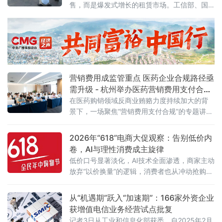
售，而是爆发式增长的租赁市场。工信部、国
单、百个试点、六十个场景方案明确，到2028
务院国资委于6月初联合印发通知，正式启动
年，平台经济大中小企业协同发
2026年度人形机器人与具身智能实
营销费用成监管重点 医药企业合规路径亟
需升级 - 杭州举办医药营销费用支付合规
专题讲座
在医药购销领域反商业贿赂力度持续加大的背
景下，一场聚焦“营销费用支付合规”的专题讲座
近日在杭州举行。来自医药研发、生产、流通
及合规服务等产业链各环节的50余位企业代
2026年“618”电商大促观察：告别低价内
表，围绕两高最新司法解释及行业纠风工作要
卷，AI与理性消费成主旋律
求，深入探讨合规经营与风险防控的实践路
低价口号显著淡化，AI技术全面渗透，商家主动
径。6月5日，由杭州金华商会食品药品分会主
放弃“以价换量”的逻辑，消费者也从冲动抢购转
办、药闻天下与和泽医药承办的“医药企业营销
向理性清单式消费。
费用支付合规问题专题讲座”在杭州市钱塘区
从“机遇期”跃入“加速期”：166家外资企业
获增值电信业务经营试点批复
记者3日从工业和信息化部获悉，自2025年2月