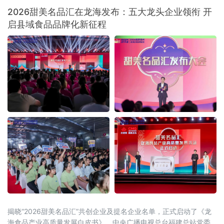
品鉴选购，活动收获广泛好评与多项合作意
2026甜美名品汇在龙海发布：五大龙头企业领衔 开
向。本次活动由当地总工会悉心指导，总工会
启县域食品品牌化新征程
基层工作部
揭晓“2026甜美名品汇”共创企业及提名企业名单，正式启动了《龙
海食品产业高质量发展白皮书》。中央广播电视总台福建总站党委