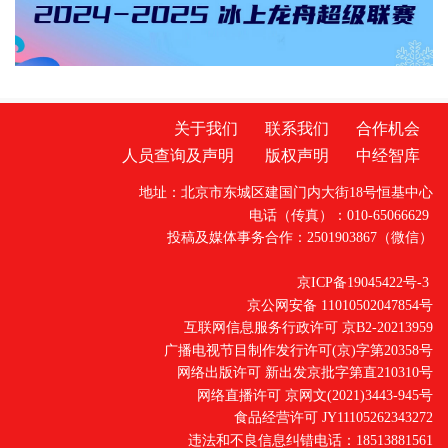
关于我们
联系我们
合作机会
人员查询及声明
版权声明
中经智库
地址：北京市东城区建国门内大街18号恒基中心
电话（传真）：010-65066629
投稿及媒体事务合作：2501903867（微信）
京ICP备19045422号-3
京公网安备 11010502047854号
互联网信息服务行政许可 京B2-20213959
广播电视节目制作发行许可(京)字第20358号
网络出版许可 新出发京批字第直210310号
网络直播许可 京网文(2021)3443-945号
食品经营许可 JY11105262343272
违法和不良信息纠错电话：18513881561