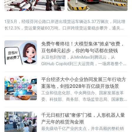
1至5月，经绥芬河公路口岸进出境货运车辆达5.37万辆次，同比增
长12.3%，货运量突破60万吨。口岸跨境货运量稳步攀升，通关车
流持续走高，向北开放枢纽作用愈发凸显。
免费午餐终结！大模型集体"掀桌"收费，
豆包68元起步，你的每句话都在烧钱
从豆包到智谱，从MiniMax到腾讯云，从
GitHub Copilot到三大运营商，一场席卷整个AI
行业的收费风暴正以肉眼可见的速度吞噬"免费
时代"最后的残垣。《人民日报》今日刊发读者
平台经济大中小企业协同发展三年行动方
点题文章，直指核心之问：大模型收费，合理
案落地，剑指2028年百亿级开放场景
吗？答案藏在一组令人咋舌的数字里。一、账
工业和信息化部、中央网信办、国家发展改革
单爆发：日均140万亿
委、科技部、商务部、市场监管总局、国家数
据局七部门联合印发《促进平台经济大中小企
业协同发展行动方案（2026—2028年）》（工
千元日租打破“奢侈”门槛，人形机器人量
信部联信管〔2026〕119号），以系统性制度
产元年的租赁淘金潮
设计打通大中小企业融通堵点，为平台经济转
最先撬动千亿产业的支点，并非高额的整机销
型升级按下"加速键"。关键数据亮眼：三批清