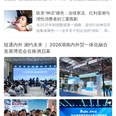
书记、站长田忠卿，浙江大学——龙海食品产业联合研究中心首席
科学家应铁进，福建省食品工业协会会长刘宜锋，中央电视台财经
医美“神话”褪色：业绩寒流、红利退潮与
评论员刘戈，漳州市龙海区
理性消费者的三重围剿
当2025年财报数据逐一揭晓，这些行业神话开
始集体褪色——这并非个别企业的“掉队”，而是
一场席卷整个医美行业的“业绩寒流”。
链通内外 湘约未来 ｜ 2026湖南内外贸一体化融合
发展博览会在株洲启幕