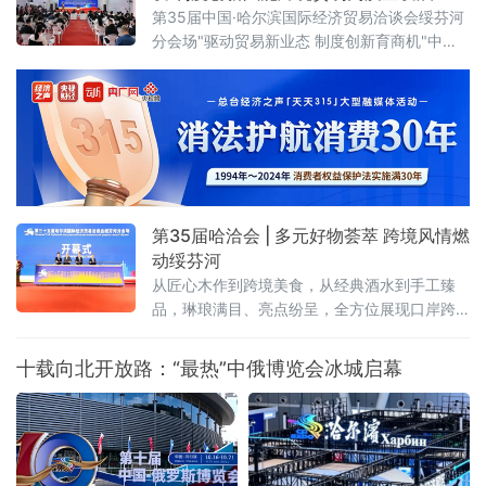
会，总面积 112.5 平方米，聚焦齐齐
第35届中国·哈尔滨国际经济贸易洽谈会绥芬河
分会场"驱动贸易新业态 制度创新育商机"中俄
特色商品首发首展首秀专场活动近日在绥芬河
国际商贸中心举办。近百款中俄特色新品集中
亮相，10家中外重点企业登台推介，精准匹配
双边市场供需，为中俄跨境贸易转型升级注入
强劲动能。
第35届哈洽会 | 多元好物荟萃 跨境风情燃
动绥芬河
从匠心木作到跨境美食，从经典酒水到手工臻
品，琳琅满目、亮点纷呈，全方位展现口岸跨
境商贸的活力与魅力 。
十载向北开放路：“最热”中俄博览会冰城启幕