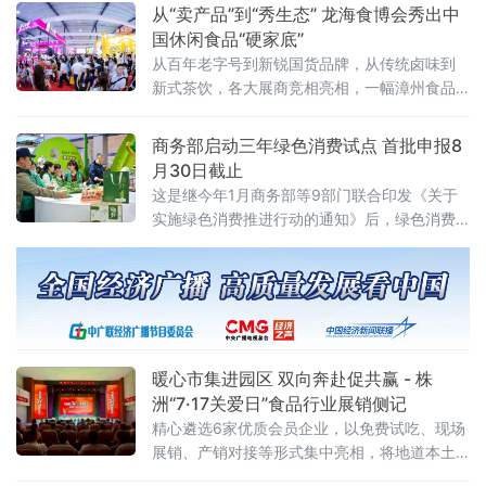
国“青年大使”鹭岛行系列活动之一，本次活动在
从“卖产品”到“秀生态” 龙海食博会秀出中
厦门市外办和厦门市商务局指导下，由外图
国休闲食品“硬家底”
（厦门）文化传播有限公司和厦门老字号协会
从百年老字号到新锐国货品牌，从传统卤味到
共同承办。
新式茶饮，各大展商竞相亮相，一幅漳州食品
产业高质量发展的生动画卷正徐徐展开。中国
经济新闻联播深入展会一线，记录这场食品盛
商务部启动三年绿色消费试点 首批申报8
宴的精彩瞬间
月30日截止
这是继今年1月商务部等9部门联合印发《关于
实施绿色消费推进行动的通知》后，绿色消费
领域落地的又一关键举措，标志着绿色消费从
顶层设计迈入地方实践阶段。试点聚焦七大任
务 探索“四类创新”通知明确，试点工作坚持问
题导向、目标导向、效果导向，聚焦绿色消费
重点领域和关
暖心市集进园区 双向奔赴促共赢 - 株
洲“7·17关爱日”食品行业展销侧记
精心遴选6家优质会员企业，以免费试吃、现场
展销、产销对接等形式集中亮相，将地道本土
风味送到劳动者与市民身边。近千名群众驻足