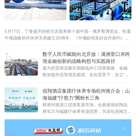
5月17日，丁香盛开的哈尔滨迎来第十届中国－俄罗斯博览会。恰逢
中俄战略协作伙伴关系建立30周年、《中俄睦邻友好合作条约》签
署25周年，本届博览会以526项首款新品集中首发、近100场配套活
动同步推进的空前规模，交出十年向北开放的“成绩单”，也为正在提
数字人民币赋能向北开放：满洲里口岸跨
速的中俄经贸合作注入全新动能。当天，国家主席习近平同俄罗斯
境金融创新的战略构想与实践路径
总统普京分别向博览会致贺信。习近平指出，希望两国各界以本届
庞大的贸易流量长期面临外汇结算困难、金融
附加值外流等现实困境。在此背景下，设立“内
蒙古跨境数字金融结算科技有限公司”（以下简
称“平台公司”），采用PPP混合所有制模式，构
佰翔酒店集团疗休养专场杭州推介会：山
建以数字人民币为核心的跨境金融结算基础设
海福建"疗愈力"圈粉长三角
施
精准对接浙江优质客源市场，全面展现佰翔品
牌实力与福建疗休养资源优势，为深化浙闽文
旅合作、打造高品质疗休养标杆注入新动能。
推介会上，佰翔携福建区域10家酒店集中亮
相，发布专属疗休养