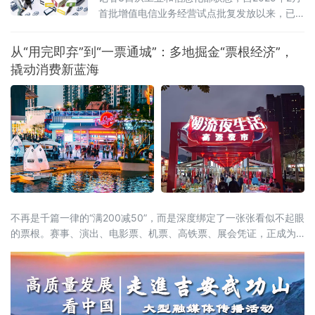
首批增值电信业务经营试点批复发放以来，已
有166家外资企业获得批复，相关企业可依法开
展互联网数据中心、互联网接入服务、信息服
从“用完即弃”到“一票通城”：多地掘金“票根经济”，
务等增值电信业务。这被看作是我国主动对接
撬动消费新蓝海
国际高标准经贸规则、推动电信业高水平开放
的重要进展。在试点数量快速扩容的
不再是千篇一律的“满200减50”，而是深度绑定了一张张看似不起眼
的票根。赛事、演出、电影票、机票、高铁票、展会凭证，正成为
开启“吃住行游购娱”全链条消费的万能钥匙。这股以“票根经济”为核
心的新浪潮，正试图通过一张张电子或纸质票根，精准捕捉城市里
的“短暂流量”，并将其转化为实实在在的“消费留量”。一张票根解锁
全城：消费场景