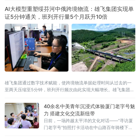
AI大模型重塑绥芬河中俄跨境物流：雄飞集团实现单
证5分钟通关，班列开行量5个月跃升10倍
雄飞集团通过数字技术赋能，使跨境物流单据处理时间从过去的一
至两天压缩至5分钟，班列开行频次由此实现大幅增长。雄飞集团是
一家主要从事跨境铁路物流业务的本土
40余名中美青年沉浸式体验厦门老字号魅
力 搭建文化交流新纽带
日前，一场跨越太平洋的文化对话——“寻访厦
门老字号”拍照打卡活动在中山路百年骑楼下展
开。作为“友行中国，趣淘厦门”——2026美