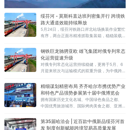
绥芬河 - 莫斯科直达班列密集开行 跨境铁
路大通道效能持续释放
5月24日，绥芬河铁路口岸北站场换装作业繁忙
有序，两台正面吊精准抓取集装箱，稳稳装载
至平板列车。这是绥芬河市雄飞集团本月第
二、三列“绥芬河—莫斯科”直达班列完成编组，
钢铁巨龙驰骋亚欧 雄飞集团对俄专列常态
即将满载110个集装箱、货值超5000万元人民
化运营提速升级
币的货物启程赴俄，标志着绥芬河口岸跨境铁
对俄专列常态化运营持续稳健，更将于5月、6
路运能实现新跃升。
月迎来班次与运输模式的双重升级，为中俄跨
境贸易打通高效物流通道，助力向北开放
精细谋划精密布局 齐齐哈尔市携优势产业
和特色产品强势参展第十届中俄博览会
拥有国家历史文化名城、中国绿色食品之都、
中国优秀旅游城市、国际烤肉美食之都、亚洲
最佳冰球城市之称的齐齐哈尔，携优势产业和
特色产品强势参展。齐齐哈尔展区以“大国重
第35届哈洽会 | 近百款中俄新品绥芬河首
器，北国粮仓”为主题惊艳亮相第十届中俄博览
发 制度创新赋能跨境贸易高质量发展