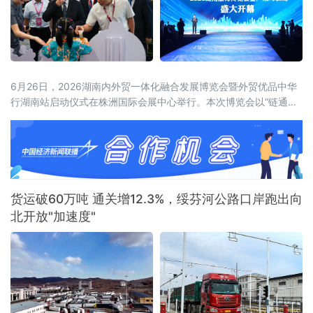
6月26日，2026湖南内外贸一体化融合发展博览会暨外贸优品中华
行湖南站启动仪式在株洲国际会展中心举行。本次博览会以“链通内
外、湘约未来——新消费、新智造、新融合”为主题，展览面积达5
万平方米，设置四大主题馆、十大特色展区，吸引近600家企业参
展，来自15个国家和地区及国内20余个省市的近2000名客商参会。
喀麦隆驻华大使、驻华使团团长马丁·姆巴纳，商务部外贸发展事务
局副局
货运破60万吨 通关增12.3%，绥芬河公路口岸跑出向
北开放"加速度"