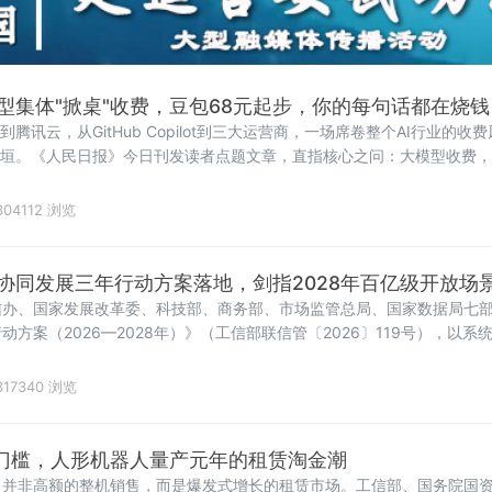
型集体"掀桌"收费，豆包68元起步，你的每句话都在烧钱
x到腾讯云，从GitHub Copilot到三大运营商，一场席卷整个AI行业的
残垣。《人民日报》今日刊发读者点题文章，直指核心之问：大模型收费
单爆发：日均140万亿
04112 浏览
协同发展三年行动方案落地，剑指2028年百亿级开放场
信办、国家发展改革委、科技部、商务部、市场监管总局、国家数据局七
方案（2026—2028年）》（工信部联信管〔2026〕119号），以
转型升级按下"加速键"。关键数据亮眼：三批清单、百个试点、六十个场景
协同发
17340 浏览
”门槛，人形机器人量产元年的租赁淘金潮
，并非高额的整机销售，而是爆发式增长的租赁市场。工信部、国务院国资