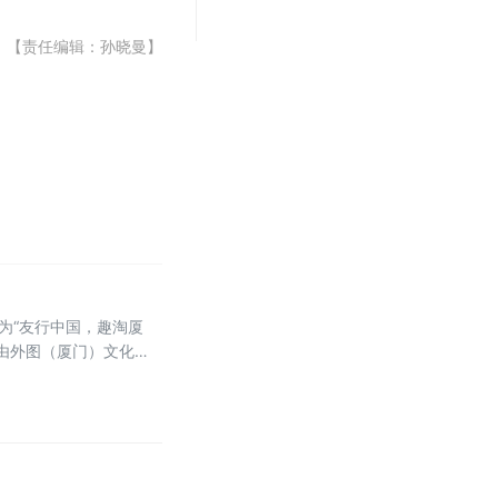
【责任编辑：孙晓曼】
为“友行中国，趣淘厦
，由外图（厦门）文化传