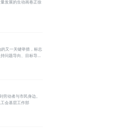
质量发展的生动画卷正徐
地的又一关键举措，标志
坚持问题导向、目标导
到劳动者与市民身边。
总工会基层工作部