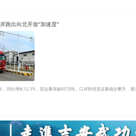
使团团长马丁·姆巴纳，商务部外贸发展事务局副局
口岸跑出向北开放"加速度"
辆次，同比增长12.3%，货运量突破60万吨。口岸跨境货运量稳步攀升，