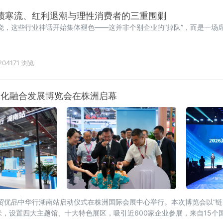
业绩寒流、红利退潮与理性消费者的三重围剿
揭晓，这些行业神话开始集体褪色——这并非个别企业的“掉队”，而是一场
204171 浏览
一体化融合发展博览会在株洲启幕
暨外贸优品中华行湖南站启动仪式在株洲国际会展中心举行。本次博览会以“
，设置四大主题馆、十大特色展区，吸引近600家企业参展，来自15个