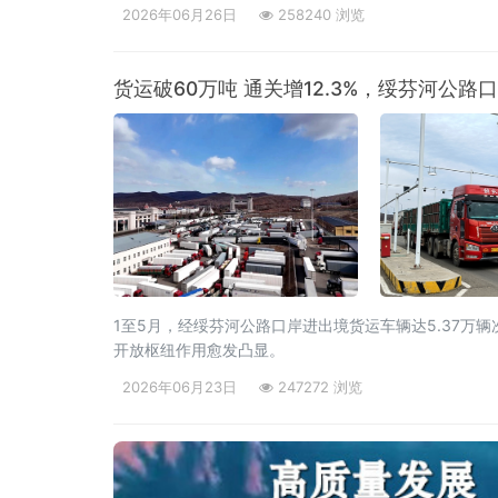
个省市的近2000名客商参会。喀麦隆驻华大使、驻华
2026年06月26日
258240 浏览
货运破60万吨 通关增12.3%，绥芬河公路
1至5月，经绥芬河公路口岸进出境货运车辆达5.37万
开放枢纽作用愈发凸显。
2026年06月23日
247272 浏览