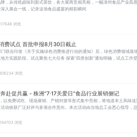
品牌，从传统卤味到新式茶饮，各大展商竞相亮相，一幅漳州食品产业高
播深入展会一线，记录这场食品盛宴的精彩瞬间
17648 浏览
消费试点 首批申报8月30日截止
部门联合印发《关于实施绿色消费推进行动的通知》后，绿色消费领域落
地方实践阶段。试点聚焦七大任务 探索“四类创新”通知明确，试点工作
消费重点领域和关
306234 浏览
赴促共赢 - 株洲“7·17关爱日”食品行业展销侧记
业，以免费试吃、现场展销、产销对接等形式集中亮相，将地道本土风味送
，活动收获广泛好评与多项合作意向。本次活动由当地总工会悉心指导，
294703 浏览