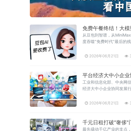
免费午餐终结！大模
从豆包到智谱，从MiniMa
度吞噬"免费时代"最后的
令人咋舌的数字里。一、账
2026年06月21日
3
平台经济大中小企业
工业和信息化部、中央网
经济大中小企业协同发展行动
企业融通堵点，为平台经济
年，平台经济大中小企业
2026年06月21日
3
千元日租打破“奢侈
最先撬动千亿产业的支点