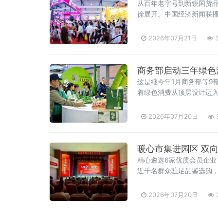
从百年老字号到新锐国货
徐展开。中国经济新闻联
2026年07月21日
3
商务部启动三年绿色
这是继今年1月商务部等9
着绿色消费从顶层设计迈入
向、效果导向，聚焦绿色
2026年07月20日
暖心市集进园区 双向奔
精心遴选6家优质会员企
近千名群众驻足品鉴选购
2026年07月20日