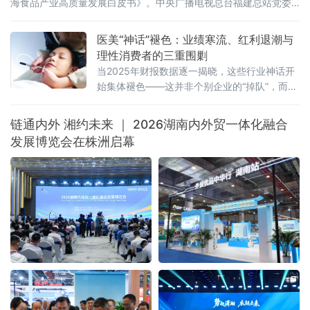
海食品产业高质量发展白皮书》。中央广播电视总台福建总站党委
书记、站长田忠卿，浙江大学——龙海食品产业联合研究中心首席
科学家应铁进，福建省食品工业协会会长刘宜锋，中央电视台财经
医美“神话”褪色：业绩寒流、红利退潮与
评论员刘戈，漳州市龙海区
理性消费者的三重围剿
当2025年财报数据逐一揭晓，这些行业神话开
始集体褪色——这并非个别企业的“掉队”，而是
一场席卷整个医美行业的“业绩寒流”。
链通内外 湘约未来 ｜ 2026湖南内外贸一体化融合
发展博览会在株洲启幕