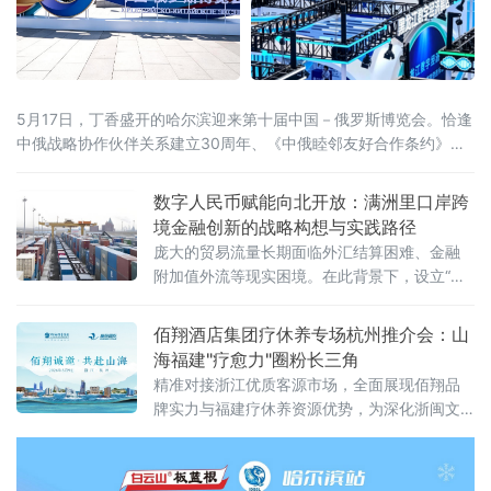
5月17日，丁香盛开的哈尔滨迎来第十届中国－俄罗斯博览会。恰逢
中俄战略协作伙伴关系建立30周年、《中俄睦邻友好合作条约》签
署25周年，本届博览会以526项首款新品集中首发、近100场配套活
动同步推进的空前规模，交出十年向北开放的“成绩单”，也为正在提
数字人民币赋能向北开放：满洲里口岸跨
速的中俄经贸合作注入全新动能。当天，国家主席习近平同俄罗斯
境金融创新的战略构想与实践路径
总统普京分别向博览会致贺信。习近平指出，希望两国各界以本届
庞大的贸易流量长期面临外汇结算困难、金融
附加值外流等现实困境。在此背景下，设立“内
蒙古跨境数字金融结算科技有限公司”（以下简
称“平台公司”），采用PPP混合所有制模式，构
佰翔酒店集团疗休养专场杭州推介会：山
建以数字人民币为核心的跨境金融结算基础设
海福建"疗愈力"圈粉长三角
施
精准对接浙江优质客源市场，全面展现佰翔品
牌实力与福建疗休养资源优势，为深化浙闽文
旅合作、打造高品质疗休养标杆注入新动能。
推介会上，佰翔携福建区域10家酒店集中亮
相，发布专属疗休养