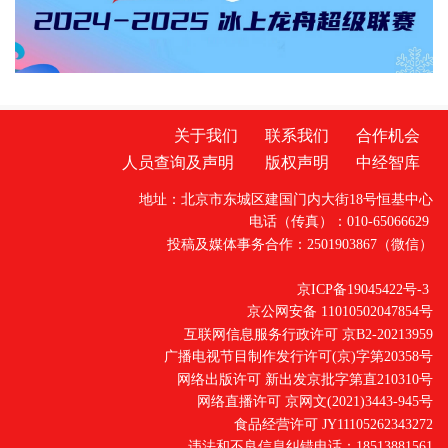
关于我们
联系我们
合作机会
人员查询及声明
版权声明
中经智库
地址：北京市东城区建国门内大街18号恒基中心
电话（传真）：010-65066629
投稿及媒体事务合作：2501903867（微信）
京ICP备19045422号-3
京公网安备 11010502047854号
互联网信息服务行政许可 京B2-20213959
广播电视节目制作发行许可(京)字第20358号
网络出版许可 新出发京批字第直210310号
网络直播许可 京网文(2021)3443-945号
食品经营许可 JY11105262343272
违法和不良信息纠错电话：18513881561