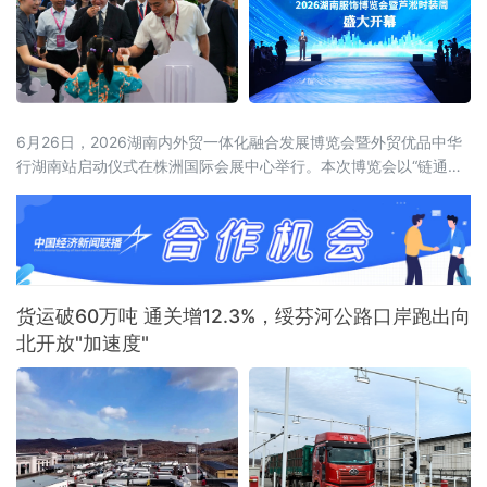
6月26日，2026湖南内外贸一体化融合发展博览会暨外贸优品中华
行湖南站启动仪式在株洲国际会展中心举行。本次博览会以“链通内
外、湘约未来——新消费、新智造、新融合”为主题，展览面积达5
万平方米，设置四大主题馆、十大特色展区，吸引近600家企业参
展，来自15个国家和地区及国内20余个省市的近2000名客商参会。
喀麦隆驻华大使、驻华使团团长马丁·姆巴纳，商务部外贸发展事务
局副局
货运破60万吨 通关增12.3%，绥芬河公路口岸跑出向
北开放"加速度"