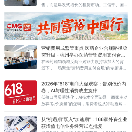
型升级按下"加速键"。关键数据亮眼：三批清
售，而是爆发式增长的租赁市场。工信部、国
单、百个试点、六十个场景方案明确，到2028
务院国资委于6月初联合印发通知，正式启动
年，平台经济大中小企业协同发
2026年度人形机器人与具身智能实
营销费用成监管重点 医药企业合规路径亟
需升级 - 杭州举办医药营销费用支付合规
专题讲座
在医药购销领域反商业贿赂力度持续加大的背
景下，一场聚焦“营销费用支付合规”的专题讲座
近日在杭州举行。来自医药研发、生产、流通
及合规服务等产业链各环节的50余位企业代
2026年“618”电商大促观察：告别低价内
表，围绕两高最新司法解释及行业纠风工作要
卷，AI与理性消费成主旋律
求，深入探讨合规经营与风险防控的实践路
低价口号显著淡化，AI技术全面渗透，商家主动
径。6月5日，由杭州金华商会食品药品分会主
放弃“以价换量”的逻辑，消费者也从冲动抢购转
办、药闻天下与和泽医药承办的“医药企业营销
向理性清单式消费。
费用支付合规问题专题讲座”在杭州市钱塘区
从“机遇期”跃入“加速期”：166家外资企业
获增值电信业务经营试点批复