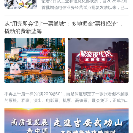
记者3日从工业和信息化部获悉，自2025年2月
首批增值电信业务经营试点批复发放以来，已
有166家外资企业获得批复，相关企业可依法开
展互联网数据中心、互联网接入服务、信息服
从“用完即弃”到“一票通城”：多地掘金“票根经济”，
务等增值电信业务。这被看作是我国主动对接
撬动消费新蓝海
国际高标准经贸规则、推动电信业高水平开放
的重要进展。在试点数量快速扩容的
不再是千篇一律的“满200减50”，而是深度绑定了一张张看似不起眼
的票根。赛事、演出、电影票、机票、高铁票、展会凭证，正成为
开启“吃住行游购娱”全链条消费的万能钥匙。这股以“票根经济”为核
心的新浪潮，正试图通过一张张电子或纸质票根，精准捕捉城市里
的“短暂流量”，并将其转化为实实在在的“消费留量”。一张票根解锁
全城：消费场景