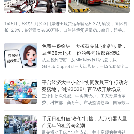
1至5月，经绥芬河公路口岸进出境货运车辆达5.37万辆次，同比增
长12.3%，货运量突破60万吨。口岸跨境货运量稳步攀升，通关车
流持续走高，向北开放枢纽作用愈发凸显。
免费午餐终结！大模型集体"掀桌"收费，
豆包68元起步，你的每句话都在烧钱
从豆包到智谱，从MiniMax到腾讯云，从
GitHub Copilot到三大运营商，一场席卷整个AI
行业的收费风暴正以肉眼可见的速度吞噬"免费
时代"最后的残垣。《人民日报》今日刊发读者
平台经济大中小企业协同发展三年行动方
点题文章，直指核心之问：大模型收费，合理
案落地，剑指2028年百亿级开放场景
吗？答案藏在一组令人咋舌的数字里。一、账
工业和信息化部、中央网信办、国家发展改革
单爆发：日均140万亿
委、科技部、商务部、市场监管总局、国家数
据局七部门联合印发《促进平台经济大中小企
业协同发展行动方案（2026—2028年）》（工
千元日租打破“奢侈”门槛，人形机器人量
信部联信管〔2026〕119号），以系统性制度
产元年的租赁淘金潮
设计打通大中小企业融通堵点，为平台经济转
最先撬动千亿产业的支点，并非高额的整机销