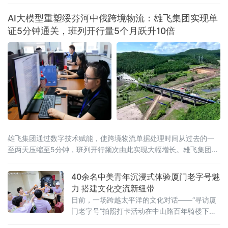
AI大模型重塑绥芬河中俄跨境物流：雄飞集团实现单
证5分钟通关，班列开行量5个月跃升10倍
雄飞集团通过数字技术赋能，使跨境物流单据处理时间从过去的一
至两天压缩至5分钟，班列开行频次由此实现大幅增长。雄飞集团是
一家主要从事跨境铁路物流业务的本土
40余名中美青年沉浸式体验厦门老字号魅
力 搭建文化交流新纽带
日前，一场跨越太平洋的文化对话——“寻访厦
门老字号”拍照打卡活动在中山路百年骑楼下展
开。作为“友行中国，趣淘厦门”——2026美