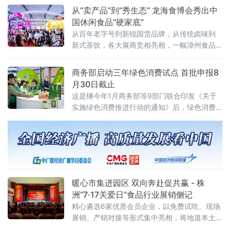
国“青年大使”鹭岛行系列活动之一，本次活动在
从“卖产品”到“秀生态” 龙海食博会秀出中
厦门市外办和厦门市商务局指导下，由外图
国休闲食品“硬家底”
（厦门）文化传播有限公司和厦门老字号协会
从百年老字号到新锐国货品牌，从传统卤味到
共同承办。
新式茶饮，各大展商竞相亮相，一幅漳州食品
产业高质量发展的生动画卷正徐徐展开。中国
经济新闻联播深入展会一线，记录这场食品盛
商务部启动三年绿色消费试点 首批申报8
宴的精彩瞬间
月30日截止
这是继今年1月商务部等9部门联合印发《关于
实施绿色消费推进行动的通知》后，绿色消费
领域落地的又一关键举措，标志着绿色消费从
顶层设计迈入地方实践阶段。试点聚焦七大任
务 探索“四类创新”通知明确，试点工作坚持问
题导向、目标导向、效果导向，聚焦绿色消费
重点领域和关
暖心市集进园区 双向奔赴促共赢 - 株
洲“7·17关爱日”食品行业展销侧记
精心遴选6家优质会员企业，以免费试吃、现场
展销、产销对接等形式集中亮相，将地道本土
风味送到劳动者与市民身边。近千名群众驻足