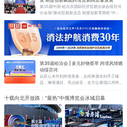
会，总面积 112.5 平方米，聚焦齐齐
第35届中国·哈尔滨国际经济贸易洽谈会绥芬河
分会场"驱动贸易新业态 制度创新育商机"中俄
特色商品首发首展首秀专场活动近日在绥芬河
国际商贸中心举办。近百款中俄特色新品集中
亮相，10家中外重点企业登台推介，精准匹配
双边市场供需，为中俄跨境贸易转型升级注入
强劲动能。
第35届哈洽会 | 多元好物荟萃 跨境风情燃
动绥芬河
从匠心木作到跨境美食，从经典酒水到手工臻
品，琳琅满目、亮点纷呈，全方位展现口岸跨
境商贸的活力与魅力 。
十载向北开放路：“最热”中俄博览会冰城启幕