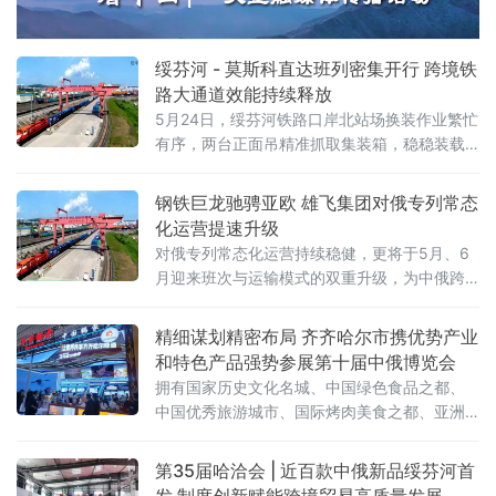
绥芬河 - 莫斯科直达班列密集开行 跨境铁
路大通道效能持续释放
5月24日，绥芬河铁路口岸北站场换装作业繁忙
有序，两台正面吊精准抓取集装箱，稳稳装载
至平板列车。这是绥芬河市雄飞集团本月第
二、三列“绥芬河—莫斯科”直达班列完成编组，
钢铁巨龙驰骋亚欧 雄飞集团对俄专列常态
即将满载110个集装箱、货值超5000万元人民
化运营提速升级
币的货物启程赴俄，标志着绥芬河口岸跨境铁
对俄专列常态化运营持续稳健，更将于5月、6
路运能实现新跃升。
月迎来班次与运输模式的双重升级，为中俄跨
境贸易打通高效物流通道，助力向北开放
精细谋划精密布局 齐齐哈尔市携优势产业
和特色产品强势参展第十届中俄博览会
拥有国家历史文化名城、中国绿色食品之都、
中国优秀旅游城市、国际烤肉美食之都、亚洲
最佳冰球城市之称的齐齐哈尔，携优势产业和
特色产品强势参展。齐齐哈尔展区以“大国重
第35届哈洽会 | 近百款中俄新品绥芬河首
器，北国粮仓”为主题惊艳亮相第十届中俄博览
发 制度创新赋能跨境贸易高质量发展