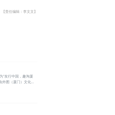
【责任编辑：李文文】
为“友行中国，趣淘厦
，由外图（厦门）文化传