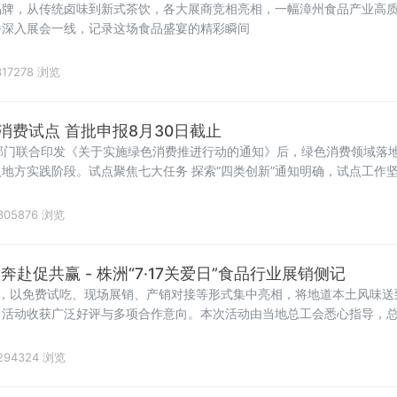
品牌，从传统卤味到新式茶饮，各大展商竞相亮相，一幅漳州食品产业高
播深入展会一线，记录这场食品盛宴的精彩瞬间
17278 浏览
消费试点 首批申报8月30日截止
部门联合印发《关于实施绿色消费推进行动的通知》后，绿色消费领域落
地方实践阶段。试点聚焦七大任务 探索“四类创新”通知明确，试点工作
消费重点领域和关
305876 浏览
赴促共赢 - 株洲“7·17关爱日”食品行业展销侧记
业，以免费试吃、现场展销、产销对接等形式集中亮相，将地道本土风味送
，活动收获广泛好评与多项合作意向。本次活动由当地总工会悉心指导，
294324 浏览