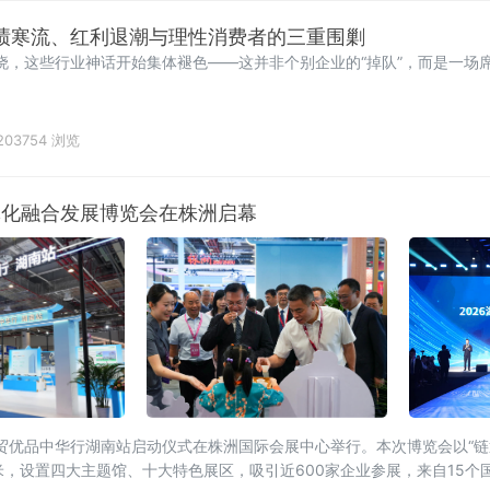
业绩寒流、红利退潮与理性消费者的三重围剿
揭晓，这些行业神话开始集体褪色——这并非个别企业的“掉队”，而是一场
203754 浏览
一体化融合发展博览会在株洲启幕
暨外贸优品中华行湖南站启动仪式在株洲国际会展中心举行。本次博览会以“
，设置四大主题馆、十大特色展区，吸引近600家企业参展，来自15个