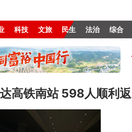
业
科技
文旅
民生
法治
综合
达高铁南站 598人顺利