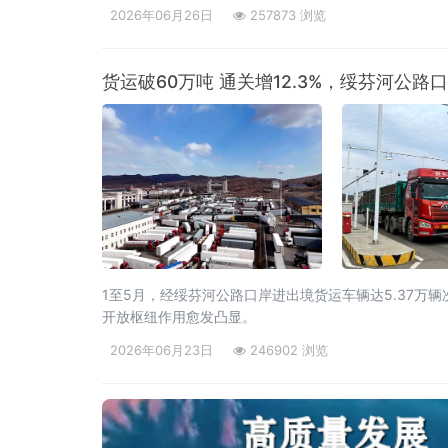
个省市的近2000名客商参会。喀麦隆驻华大使、驻华
2026年06月26日
257873 浏览
货运破60万吨 通关增12.3%，绥芬河公路
1至5月，经绥芬河公路口岸进出境货运车辆达5.37万
开放枢纽作用愈发凸显。
2026年06月23日
246902 浏览