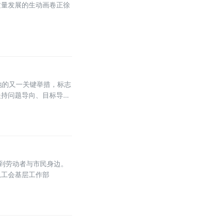
质量发展的生动画卷正徐
地的又一关键举措，标志
坚持问题导向、目标导
到劳动者与市民身边。
总工会基层工作部