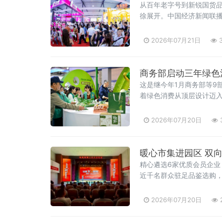
从百年老字号到新锐国货
徐展开。中国经济新闻联
2026年07月21日
3
商务部启动三年绿色
这是继今年1月商务部等9
着绿色消费从顶层设计迈入
向、效果导向，聚焦绿色
2026年07月20日
暖心市集进园区 双向奔
精心遴选6家优质会员企
近千名群众驻足品鉴选购
2026年07月20日