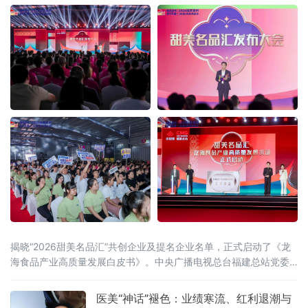
揭晓“2026甜美名品汇”共创企业及提名企业名单，正式启动了《龙
海食品产业高质量发展白皮书》。中央广播电视总台福建总站党委
书记、站长田忠卿，浙江大学——龙海食品产业联合研究中心首席
科学家应铁进，福建省食品工业协会会长刘宜锋，中央电视台财经
医美“神话”褪色：业绩寒流、红利退潮与
评论员刘戈，漳州市龙海区