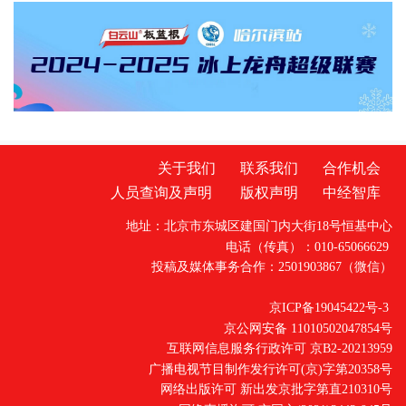
开放再提速 。
关于我们
联系我们
合作机会
人员查询及声明
版权声明
中经智库
地址：北京市东城区建国门内大街18号恒基中心
电话（传真）：010-65066629
投稿及媒体事务合作：2501903867（微信）
京ICP备19045422号-3
京公网安备 11010502047854号
互联网信息服务行政许可 京B2-20213959
广播电视节目制作发行许可(京)字第20358号
网络出版许可 新出发京批字第直210310号