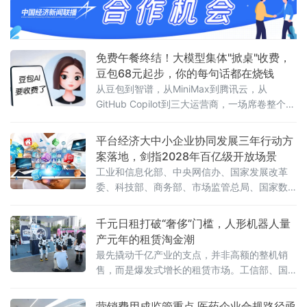
免费午餐终结！大模型集体"掀桌"收费，
豆包68元起步，你的每句话都在烧钱
从豆包到智谱，从MiniMax到腾讯云，从
GitHub Copilot到三大运营商，一场席卷整个AI
行业的收费风暴正以肉眼可见的速度吞噬"免费
时代"最后的残垣。《人民日报》今日刊发读者
平台经济大中小企业协同发展三年行动方
点题文章，直指核心之问：大模型收费，合理
案落地，剑指2028年百亿级开放场景
吗？答案藏在一组令人咋舌的数字里。一、账
工业和信息化部、中央网信办、国家发展改革
单爆发：日均140万亿
委、科技部、商务部、市场监管总局、国家数
据局七部门联合印发《促进平台经济大中小企
业协同发展行动方案（2026—2028年）》（工
千元日租打破“奢侈”门槛，人形机器人量
信部联信管〔2026〕119号），以系统性制度
产元年的租赁淘金潮
设计打通大中小企业融通堵点，为平台经济转
最先撬动千亿产业的支点，并非高额的整机销
型升级按下"加速键"。关键数据亮眼：三批清
售，而是爆发式增长的租赁市场。工信部、国
单、百个试点、六十个场景方案明确，到2028
务院国资委于6月初联合印发通知，正式启动
年，平台经济大中小企业协同发
2026年度人形机器人与具身智能实
营销费用成监管重点 医药企业合规路径亟