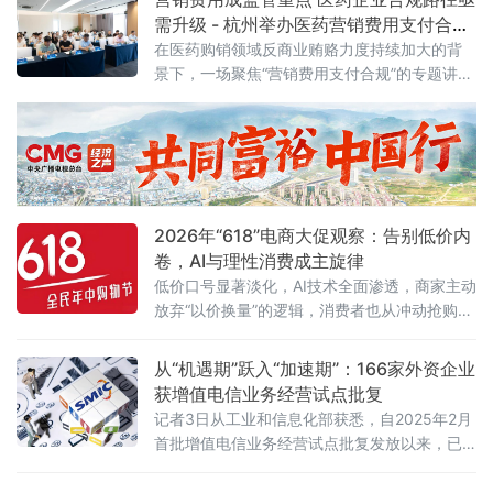
需升级 - 杭州举办医药营销费用支付合规
专题讲座
在医药购销领域反商业贿赂力度持续加大的背
景下，一场聚焦“营销费用支付合规”的专题讲座
近日在杭州举行。来自医药研发、生产、流通
及合规服务等产业链各环节的50余位企业代
表，围绕两高最新司法解释及行业纠风工作要
求，深入探讨合规经营与风险防控的实践路
径。6月5日，由杭州金华商会食品药品分会主
办、药闻天下与和泽医药承办的“医药企业营销
2026年“618”电商大促观察：告别低价内
费用支付合规问题专题讲座”在杭州市钱塘区
卷，AI与理性消费成主旋律
低价口号显著淡化，AI技术全面渗透，商家主动
放弃“以价换量”的逻辑，消费者也从冲动抢购转
向理性清单式消费。
从“机遇期”跃入“加速期”：166家外资企业
获增值电信业务经营试点批复
记者3日从工业和信息化部获悉，自2025年2月
首批增值电信业务经营试点批复发放以来，已
有166家外资企业获得批复，相关企业可依法开
展互联网数据中心、互联网接入服务、信息服