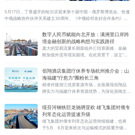
5月17日，丁香盛开的哈尔滨迎来第十届中国－俄罗斯博览会。恰逢
中俄战略协作伙伴关系建立30周年、《中俄睦邻友好合作条约》签
署25周年，本届博览会以526项首款新品集中首发、近100场配套活
动同步推进的空前规模，交出十年向北开放的“成绩单”，也为正在提
数字人民币赋能向北开放：满洲里口岸跨
速的中俄经贸合作注入全新动能。当天，国家主席习近平同俄罗斯
境金融创新的战略构想与实践路径
总统普京分别向博览会致贺信。习近平指出，希望两国各界以本届
庞大的贸易流量长期面临外汇结算困难、金融
附加值外流等现实困境。在此背景下，设立“内
蒙古跨境数字金融结算科技有限公司”（以下简
称“平台公司”），采用PPP混合所有制模式，构
佰翔酒店集团疗休养专场杭州推介会：山
建以数字人民币为核心的跨境金融结算基础设
海福建"疗愈力"圈粉长三角
施
精准对接浙江优质客源市场，全面展现佰翔品
牌实力与福建疗休养资源优势，为深化浙闽文
旅合作、打造高品质疗休养标杆注入新动能。
推介会上，佰翔携福建区域10家酒店集中亮
绥芬河钢铁巨龙驰骋亚欧 雄飞集团对俄专
相，发布专属疗休养
列常态化运营提速升级
雄飞集团对俄专列常态化运营持续稳健，也将
于5月、6月迎来班次与运输模式的双重升级，
为中俄跨境贸易打通高效物流通道，助力向北