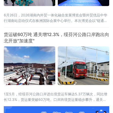
6月26日，2026湖南内外贸一体化融合发展博览会暨外贸优品中华
行湖南站启动仪式在株洲国际会展中心举行。本次博览会以“链通内
外、湘约未来——新消费、新智造、新融合”为主题，展览面积达5
万平方米，设置四大主题馆、十大特色展区，吸引近600家企业参
货运破60万吨 通关增12.3%，绥芬河公路口岸跑出向
展，来自15个国家和地区及国内20余个省市的近2000名客商参会。
北开放"加速度"
喀麦隆驻华大使、驻华使团团长马丁·姆巴纳，商务部外贸发展事务
局副局
1至5月，经绥芬河公路口岸进出境货运车辆达5.37万辆次，同比增
长12.3%，货运量突破60万吨。口岸跨境货运量稳步攀升，通关车
流持续走高，向北开放枢纽作用愈发凸显。