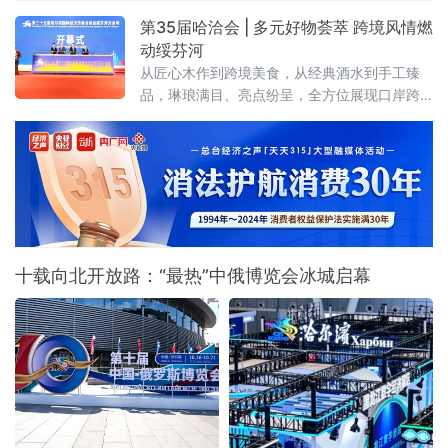
国际商贸中心举办。近百款中俄特色新品集中
第35届哈洽会 | 多元好物荟萃 跨境风情燃
亮相，10家中外重点企业登台推介，精准匹配
动绥芬河
双边市场供需，为中俄跨境贸易转型升级注入
从匠心木作到跨境美食，从经典酒水到手工臻
强劲动能。
品，琳琅满目、亮点纷呈，全方位展现口岸跨
境商贸的活力与魅力 。
十载向北开放路：“最热”中俄博览会冰城启幕