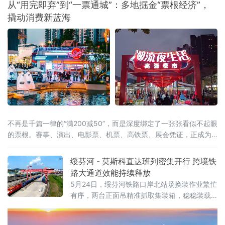
从“用完即弃”到“一票通城”：多地掘金“票根经济”，
务等增值电信业务。这被看作是我国主动对接
撬动消费新蓝海
国际高标准经贸规则、推动电信业高水平开放
的重要进展。在试点数量快速扩容的
不再是千篇一律的“满200减50”，而是深度绑定了一张张看似不起眼
的票根。赛事、演出、电影票、机票、高铁票、展会凭证，正成为
开启“吃住行游购娱”全链条消费的万能钥匙。这股以“票根经济”为核
心的新浪潮，正试图通过一张张电子或纸质票根，精准捕捉城市里
绥芬河 - 莫斯科直达班列密集开行 跨境铁
的“短暂流量”，并将其转化为实实在在的“消费留量”。一张票根解锁
路大通道效能持续释放
全城：消费场景
5月24日，绥芬河铁路口岸北站场换装作业繁忙
有序，两台正面吊精准抓取集装箱，稳稳装载
至平板列车。这是绥芬河市雄飞集团本月第
二、三列“绥芬河—莫斯科”直达班列完成编组，