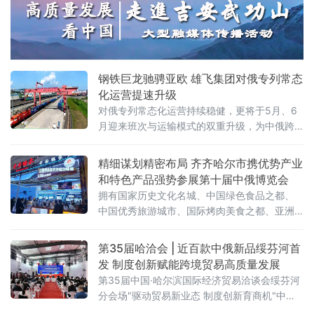
即将满载110个集装箱、货值超5000万元人民
币的货物启程赴俄，标志着绥芬河口岸跨境铁
路运能实现新跃升。
钢铁巨龙驰骋亚欧 雄飞集团对俄专列常态
化运营提速升级
对俄专列常态化运营持续稳健，更将于5月、6
月迎来班次与运输模式的双重升级，为中俄跨
境贸易打通高效物流通道，助力向北开放
精细谋划精密布局 齐齐哈尔市携优势产业
和特色产品强势参展第十届中俄博览会
拥有国家历史文化名城、中国绿色食品之都、
中国优秀旅游城市、国际烤肉美食之都、亚洲
最佳冰球城市之称的齐齐哈尔，携优势产业和
特色产品强势参展。齐齐哈尔展区以“大国重
第35届哈洽会 | 近百款中俄新品绥芬河首
器，北国粮仓”为主题惊艳亮相第十届中俄博览
发 制度创新赋能跨境贸易高质量发展
会，总面积 112.5 平方米，聚焦齐齐
第35届中国·哈尔滨国际经济贸易洽谈会绥芬河
分会场"驱动贸易新业态 制度创新育商机"中俄
特色商品首发首展首秀专场活动近日在绥芬河