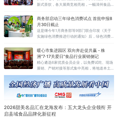
共同承办。
新式茶饮，各大展商竞相亮相，一幅漳州食品
产业高质量发展的生动画卷正徐徐展开。中国
经济新闻联播深入展会一线，记录这场食品盛
商务部启动三年绿色消费试点 首批申报8
宴的精彩瞬间
月30日截止
这是继今年1月商务部等9部门联合印发《关于
实施绿色消费推进行动的通知》后，绿色消费
领域落地的又一关键举措，标志着绿色消费从
顶层设计迈入地方实践阶段。试点聚焦七大任
暖心市集进园区 双向奔赴促共赢 - 株
务 探索“四类创新”通知明确，试点工作坚持问
洲“7·17关爱日”食品行业展销侧记
题导向、目标导向、效果导向，聚焦绿色消费
精心遴选6家优质会员企业，以免费试吃、现场
重点领域和关
展销、产销对接等形式集中亮相，将地道本土
风味送到劳动者与市民身边。近千名群众驻足
品鉴选购，活动收获广泛好评与多项合作意
向。本次活动由当地总工会悉心指导，总工会
基层工作部
2026甜美名品汇在龙海发布：五大龙头企业领衔 开
启县域食品品牌化新征程