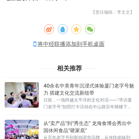
【责任编辑：李文文】
将中经联播添加到手机桌面
相关推荐
40余名中美青年沉浸式体验厦门老字号魅
力 搭建文化交流新纽带
日前，一场跨越太平洋的文化对话——“寻访厦
门老字号”拍照打卡活动在中山路百年骑楼下展
开。作为“友行中国，趣淘厦门”——2026美
国“青年大使”鹭岛行系列活动之一，本次活动在
从“卖产品”到“秀生态” 龙海食博会秀出中
厦门市外办和厦门市商务局指导下，由外图
国休闲食品“硬家底”
（厦门）文化传播有限公司和厦门老字号协会
从百年老字号到新锐国货品牌，从传统卤味到