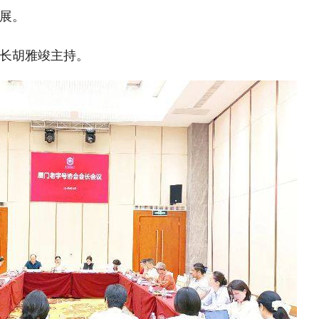
展。
长胡雅竣主持。