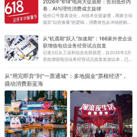
2026年“618”电商大促观察：告别低价内
表，围绕两高最新司法解释及行业纠风工作要
卷，AI与理性消费成主旋律
求，深入探讨合规经营与风险防控的实践路
低价口号显著淡化，AI技术全面渗透，商家主动
径。6月5日，由杭州金华商会食品药品分会主
放弃“以价换量”的逻辑，消费者也从冲动抢购转
办、药闻天下与和泽医药承办的“医药企业营销
向理性清单式消费。
费用支付合规问题专题讲座”在杭州市钱塘区
从“机遇期”跃入“加速期”：166家外资企业
获增值电信业务经营试点批复
记者3日从工业和信息化部获悉，自2025年2月
首批增值电信业务经营试点批复发放以来，已
有166家外资企业获得批复，相关企业可依法开
展互联网数据中心、互联网接入服务、信息服
从“用完即弃”到“一票通城”：多地掘金“票根经济”，
务等增值电信业务。这被看作是我国主动对接
撬动消费新蓝海
国际高标准经贸规则、推动电信业高水平开放
的重要进展。在试点数量快速扩容的