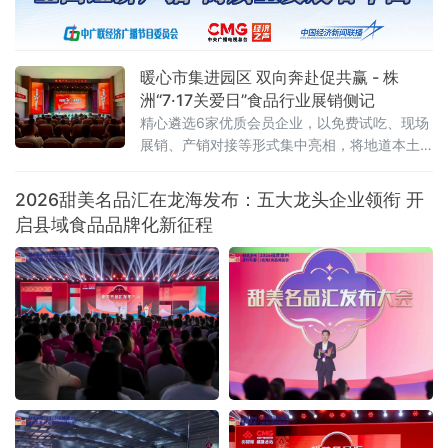
题导向、目标导向、效果导向，聚焦绿色消费
重点领域和关
暖心市集进园区 双向奔赴促共赢 - 株
洲“7·17关爱日”食品行业展销侧记
精心遴选6家优质会员企业，以免费试吃、现场
展销、产销对接等形式集中亮相，将地道本土
风味送到劳动者与市民身边。近千名群众驻足
品鉴选购，活动收获广泛好评与多项合作意
2026甜美名品汇在龙海发布：五大龙头企业领衔 开
向。本次活动由当地总工会悉心指导，总工会
启县域食品品牌化新征程
基层工作部