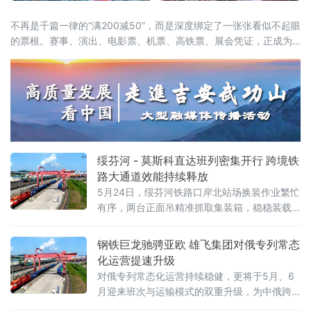
不再是千篇一律的“满200减50”，而是深度绑定了一张张看似不起眼
的票根。赛事、演出、电影票、机票、高铁票、展会凭证，正成为
开启“吃住行游购娱”全链条消费的万能钥匙。这股以“票根经济”为核
心的新浪潮，正试图通过一张张电子或纸质票根，精准捕捉城市里
的“短暂流量”，并将其转化为实实在在的“消费留量”。一张票根解锁
全城：消费场景
绥芬河 - 莫斯科直达班列密集开行 跨境铁
路大通道效能持续释放
5月24日，绥芬河铁路口岸北站场换装作业繁忙
有序，两台正面吊精准抓取集装箱，稳稳装载
至平板列车。这是绥芬河市雄飞集团本月第
二、三列“绥芬河—莫斯科”直达班列完成编组，
钢铁巨龙驰骋亚欧 雄飞集团对俄专列常态
即将满载110个集装箱、货值超5000万元人民
化运营提速升级
币的货物启程赴俄，标志着绥芬河口岸跨境铁
对俄专列常态化运营持续稳健，更将于5月、6
路运能实现新跃升。
月迎来班次与运输模式的双重升级，为中俄跨
境贸易打通高效物流通道，助力向北开放