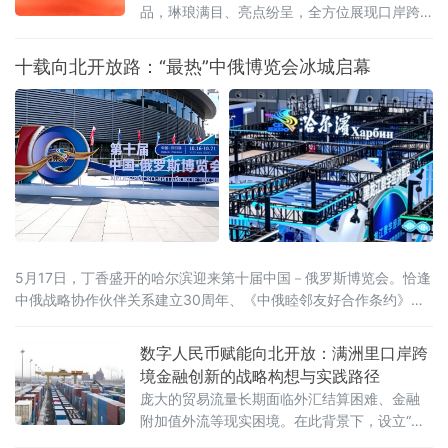
品，琳琅满目、亮点纷呈，全方位展现口岸跨
境商贸的活力与魅力 。
十载向北开放路：“最热”中俄博览会冰城启幕
5月17日，丁香盛开的哈尔滨迎来第十届中国－俄罗斯博览会。恰逢
中俄战略协作伙伴关系建立30周年、《中俄睦邻友好合作条约》签
署25周年，本届博览会以526项首款新品集中首发、近100场配套活
动同步推进的空前规模，交出十年向北开放的“成绩单”，也为正在提
数字人民币赋能向北开放：满洲里口岸跨
速的中俄经贸合作注入全新动能。当天，国家主席习近平同俄罗斯
境金融创新的战略构想与实践路径
总统普京分别向博览会致贺信。习近平指出，希望两国各界以本届
庞大的贸易流量长期面临外汇结算困难、金融
附加值外流等现实困境。在此背景下，设立“内
蒙古跨境数字金融结算科技有限公司”（以下简