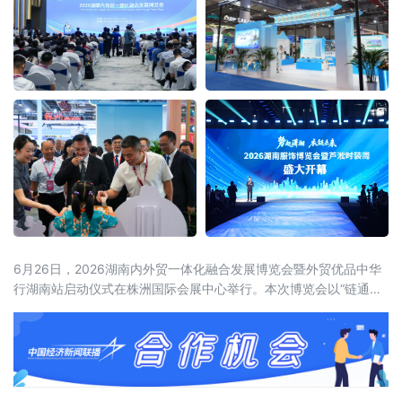
6月26日，2026湖南内外贸一体化融合发展博览会暨外贸优品中华
行湖南站启动仪式在株洲国际会展中心举行。本次博览会以“链通内
外、湘约未来——新消费、新智造、新融合”为主题，展览面积达5
万平方米，设置四大主题馆、十大特色展区，吸引近600家企业参
展，来自15个国家和地区及国内20余个省市的近2000名客商参会。
喀麦隆驻华大使、驻华使团团长马丁·姆巴纳，商务部外贸发展事务
局副局