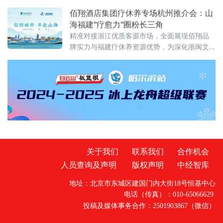
称“平台公司”），采用PPP混合所有制模式，构
佰翔酒店集团疗休养专场杭州推介会：山
建以数字人民币为核心的跨境金融结算基础设
海福建"疗愈力"圈粉长三角
施
精准对接浙江优质客源市场，全面展现佰翔品
牌实力与福建疗休养资源优势，为深化浙闽文
旅合作、打造高品质疗休养标杆注入新动能。
推介会上，佰翔携福建区域10家酒店集中亮
相，发布专属疗休养
关于我们
联系我们
合作机会
人员查询及声明
版权声明
中经智库
地址：北京市东城区建国门内大街18号恒基中心
电话（传真）：010-65066629
投稿及媒体事务合作：2501903867（微信）