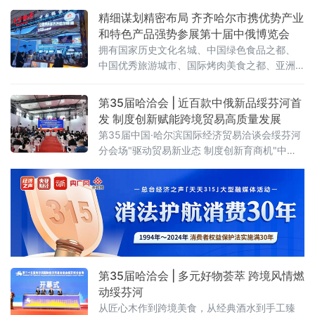
精细谋划精密布局 齐齐哈尔市携优势产业
和特色产品强势参展第十届中俄博览会
拥有国家历史文化名城、中国绿色食品之都、
中国优秀旅游城市、国际烤肉美食之都、亚洲
最佳冰球城市之称的齐齐哈尔，携优势产业和
特色产品强势参展。齐齐哈尔展区以“大国重
第35届哈洽会 | 近百款中俄新品绥芬河首
器，北国粮仓”为主题惊艳亮相第十届中俄博览
发 制度创新赋能跨境贸易高质量发展
会，总面积 112.5 平方米，聚焦齐齐
第35届中国·哈尔滨国际经济贸易洽谈会绥芬河
分会场"驱动贸易新业态 制度创新育商机"中俄
特色商品首发首展首秀专场活动近日在绥芬河
国际商贸中心举办。近百款中俄特色新品集中
亮相，10家中外重点企业登台推介，精准匹配
双边市场供需，为中俄跨境贸易转型升级注入
强劲动能。
第35届哈洽会 | 多元好物荟萃 跨境风情燃
动绥芬河
从匠心木作到跨境美食，从经典酒水到手工臻