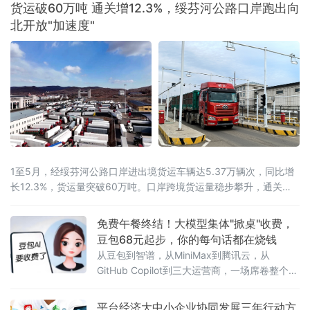
货运破60万吨 通关增12.3%，绥芬河公路口岸跑出向
北开放"加速度"
1至5月，经绥芬河公路口岸进出境货运车辆达5.37万辆次，同比增
长12.3%，货运量突破60万吨。口岸跨境货运量稳步攀升，通关车
流持续走高，向北开放枢纽作用愈发凸显。
免费午餐终结！大模型集体"掀桌"收费，
豆包68元起步，你的每句话都在烧钱
从豆包到智谱，从MiniMax到腾讯云，从
GitHub Copilot到三大运营商，一场席卷整个AI
行业的收费风暴正以肉眼可见的速度吞噬"免费
时代"最后的残垣。《人民日报》今日刊发读者
平台经济大中小企业协同发展三年行动方