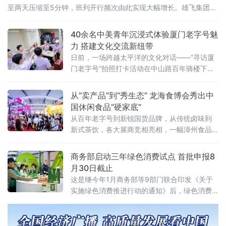
至两天压缩至5分钟，班列开行频次由此实现大幅增长。雄飞集团是
一家主要从事跨境铁路物流业务的本土
40余名中美青年沉浸式体验厦门老字号魅
力 搭建文化交流新纽带
日前，一场跨越太平洋的文化对话——“寻访厦
门老字号”拍照打卡活动在中山路百年骑楼下展
开。作为“友行中国，趣淘厦门”——2026美
国“青年大使”鹭岛行系列活动之一，本次活动在
从“卖产品”到“秀生态” 龙海食博会秀出中
厦门市外办和厦门市商务局指导下，由外图
国休闲食品“硬家底”
（厦门）文化传播有限公司和厦门老字号协会
从百年老字号到新锐国货品牌，从传统卤味到
共同承办。
新式茶饮，各大展商竞相亮相，一幅漳州食品
产业高质量发展的生动画卷正徐徐展开。中国
经济新闻联播深入展会一线，记录这场食品盛
商务部启动三年绿色消费试点 首批申报8
宴的精彩瞬间
月30日截止
这是继今年1月商务部等9部门联合印发《关于
实施绿色消费推进行动的通知》后，绿色消费
领域落地的又一关键举措，标志着绿色消费从
顶层设计迈入地方实践阶段。试点聚焦七大任
务 探索“四类创新”通知明确，试点工作坚持问