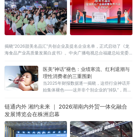
揭晓“2026甜美名品汇”共创企业及提名企业名单，正式启动了《龙
海食品产业高质量发展白皮书》。中央广播电视总台福建总站党委
书记、站长田忠卿，浙江大学——龙海食品产业联合研究中心首席
科学家应铁进，福建省食品工业协会会长刘宜锋，中央电视台财经
医美“神话”褪色：业绩寒流、红利退潮与
评论员刘戈，漳州市龙海区
理性消费者的三重围剿
当2025年财报数据逐一揭晓，这些行业神话开
始集体褪色——这并非个别企业的“掉队”，而是
一场席卷整个医美行业的“业绩寒流”。
链通内外 湘约未来 ｜ 2026湖南内外贸一体化融合
发展博览会在株洲启幕