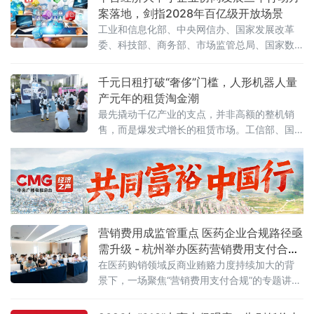
点题文章，直指核心之问：大模型收费，合理
案落地，剑指2028年百亿级开放场景
吗？答案藏在一组令人咋舌的数字里。一、账
工业和信息化部、中央网信办、国家发展改革
单爆发：日均140万亿
委、科技部、商务部、市场监管总局、国家数
据局七部门联合印发《促进平台经济大中小企
业协同发展行动方案（2026—2028年）》（工
千元日租打破“奢侈”门槛，人形机器人量
信部联信管〔2026〕119号），以系统性制度
产元年的租赁淘金潮
设计打通大中小企业融通堵点，为平台经济转
最先撬动千亿产业的支点，并非高额的整机销
型升级按下"加速键"。关键数据亮眼：三批清
售，而是爆发式增长的租赁市场。工信部、国
单、百个试点、六十个场景方案明确，到2028
务院国资委于6月初联合印发通知，正式启动
年，平台经济大中小企业协同发
2026年度人形机器人与具身智能实
营销费用成监管重点 医药企业合规路径亟
需升级 - 杭州举办医药营销费用支付合规
专题讲座
在医药购销领域反商业贿赂力度持续加大的背
景下，一场聚焦“营销费用支付合规”的专题讲座
近日在杭州举行。来自医药研发、生产、流通
及合规服务等产业链各环节的50余位企业代