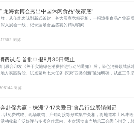
态” 龙海食博会秀出中国休闲食品“硬家底”
品牌，从传统卤味到新式茶饮，各大展商竞相亮相，一幅漳州食品产业高
播深入展会一线，记录这场食品盛宴的精彩瞬间
17552 浏览
消费试点 首批申报8月30日截止
部门联合印发《关于实施绿色消费推进行动的通知》后，绿色消费领域落
地方实践阶段。试点聚焦七大任务 探索“四类创新”通知明确，试点工作
消费重点领域和关
306144 浏览
赴促共赢 - 株洲“7·17关爱日”食品行业展销侧记
业，以免费试吃、现场展销、产销对接等形式集中亮相，将地道本土风味送
，活动收获广泛好评与多项合作意向。本次活动由当地总工会悉心指导，