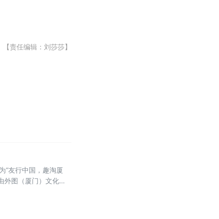
【责任编辑：刘莎莎】
为“友行中国，趣淘厦
，由外图（厦门）文化传