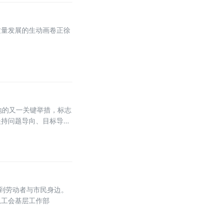
质量发展的生动画卷正徐
地的又一关键举措，标志
坚持问题导向、目标导
到劳动者与市民身边。
总工会基层工作部