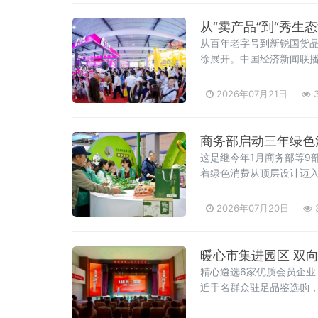
从“卖产品”到“秀生
从百年老字号到新锐国货
徐展开。中国经济新闻联
2026年07月21日
3
商务部启动三年绿色
这是继今年1月商务部等9
着绿色消费从顶层设计迈入
向、效果导向，聚焦绿色
2026年07月20日
暖心市集进园区 双向奔
精心遴选6家优质会员企
近千名群众驻足品鉴选购