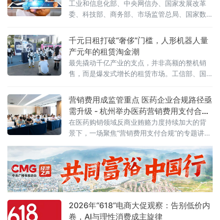
工业和信息化部、中央网信办、国家发展改革
单爆发：日均140万亿
委、科技部、商务部、市场监管总局、国家数
据局七部门联合印发《促进平台经济大中小企
业协同发展行动方案（2026—2028年）》（工
千元日租打破“奢侈”门槛，人形机器人量
信部联信管〔2026〕119号），以系统性制度
产元年的租赁淘金潮
设计打通大中小企业融通堵点，为平台经济转
最先撬动千亿产业的支点，并非高额的整机销
型升级按下"加速键"。关键数据亮眼：三批清
售，而是爆发式增长的租赁市场。工信部、国
单、百个试点、六十个场景方案明确，到2028
务院国资委于6月初联合印发通知，正式启动
年，平台经济大中小企业协同发
2026年度人形机器人与具身智能实
营销费用成监管重点 医药企业合规路径亟
需升级 - 杭州举办医药营销费用支付合规
专题讲座
在医药购销领域反商业贿赂力度持续加大的背
景下，一场聚焦“营销费用支付合规”的专题讲座
近日在杭州举行。来自医药研发、生产、流通
及合规服务等产业链各环节的50余位企业代
表，围绕两高最新司法解释及行业纠风工作要
求，深入探讨合规经营与风险防控的实践路
径。6月5日，由杭州金华商会食品药品分会主
办、药闻天下与和泽医药承办的“医药企业营销
2026年“618”电商大促观察：告别低价内
费用支付合规问题专题讲座”在杭州市钱塘区
卷，AI与理性消费成主旋律