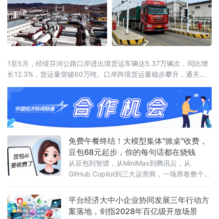
1至5月，经绥芬河公路口岸进出境货运车辆达5.37万辆次，同比增
长12.3%，货运量突破60万吨。口岸跨境货运量稳步攀升，通关车
流持续走高，向北开放枢纽作用愈发凸显。
免费午餐终结！大模型集体"掀桌"收费，
豆包68元起步，你的每句话都在烧钱
从豆包到智谱，从MiniMax到腾讯云，从
GitHub Copilot到三大运营商，一场席卷整个AI
行业的收费风暴正以肉眼可见的速度吞噬"免费
时代"最后的残垣。《人民日报》今日刊发读者
平台经济大中小企业协同发展三年行动方
点题文章，直指核心之问：大模型收费，合理
案落地，剑指2028年百亿级开放场景
吗？答案藏在一组令人咋舌的数字里。一、账