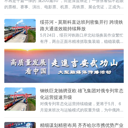
不再是千篇一律的“满200减50”，而是深度绑定了一张张看似不起眼
的票根。赛事、演出、电影票、机票、高铁票、展会凭证，正成为
开启“吃住行游购娱”全链条消费的万能钥匙。这股以“票根经济”为核
心的新浪潮，正试图通过一张张电子或纸质票根，精准捕捉城市里
绥芬河 - 莫斯科直达班列密集开行 跨境铁
的“短暂流量”，并将其转化为实实在在的“消费留量”。一张票根解锁
路大通道效能持续释放
全城：消费场景
5月24日，绥芬河铁路口岸北站场换装作业繁忙
有序，两台正面吊精准抓取集装箱，稳稳装载
至平板列车。这是绥芬河市雄飞集团本月第
二、三列“绥芬河—莫斯科”直达班列完成编组，
即将满载110个集装箱、货值超5000万元人民
币的货物启程赴俄，标志着绥芬河口岸跨境铁
路运能实现新跃升。
钢铁巨龙驰骋亚欧 雄飞集团对俄专列常态
化运营提速升级
对俄专列常态化运营持续稳健，更将于5月、6
月迎来班次与运输模式的双重升级，为中俄跨
境贸易打通高效物流通道，助力向北开放
精细谋划精密布局 齐齐哈尔市携优势产业