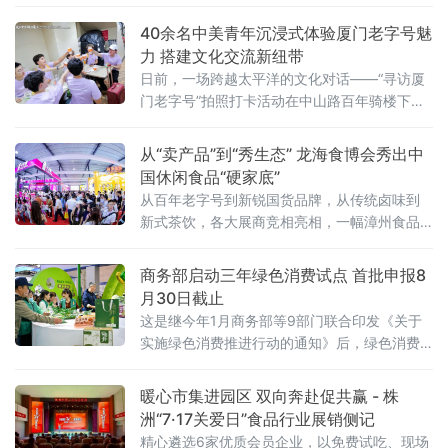
40余名中美青年沉浸式体验厦门老字号魅
力 搭建文化交流新纽带
日前，一场跨越太平洋的文化对话——“寻访厦
门老字号”拍照打卡活动在中山路百年骑楼下展
开。作为“友行中国，趣淘厦门”——2026美
国“青年大使”鹭岛行系列活动之一，本次活动在
从“卖产品”到“秀生态” 龙海食博会秀出中
厦门市外办和厦门市商务局指导下，由外图
国休闲食品“硬家底”
（厦门）文化传播有限公司和厦门老字号协会
从百年老字号到新锐国货品牌，从传统卤味到
共同承办。
新式茶饮，各大展商竞相亮相，一幅漳州食品
产业高质量发展的生动画卷正徐徐展开。中国
经济新闻联播深入展会一线，记录这场食品盛
商务部启动三年绿色消费试点 首批申报8
宴的精彩瞬间
月30日截止
这是继今年1月商务部等9部门联合印发《关于
实施绿色消费推进行动的通知》后，绿色消费
领域落地的又一关键举措，标志着绿色消费从
顶层设计迈入地方实践阶段。试点聚焦七大任
暖心市集进园区 双向奔赴促共赢 - 株
务 探索“四类创新”通知明确，试点工作坚持问
洲“7·17关爱日”食品行业展销侧记
题导向、目标导向、效果导向，聚焦绿色消费
精心遴选6家优质会员企业，以免费试吃、现场