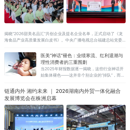
揭晓“2026甜美名品汇”共创企业及提名企业名单，正式启动了《龙
海食品产业高质量发展白皮书》。中央广播电视总台福建总站党委
书记、站长田忠卿，浙江大学——龙海食品产业联合研究中心首席
科学家应铁进，福建省食品工业协会会长刘宜锋，中央电视台财经
医美“神话”褪色：业绩寒流、红利退潮与
评论员刘戈，漳州市龙海区
理性消费者的三重围剿
当2025年财报数据逐一揭晓，这些行业神话开
始集体褪色——这并非个别企业的“掉队”，而是
一场席卷整个医美行业的“业绩寒流”。
链通内外 湘约未来 ｜ 2026湖南内外贸一体化融合
发展博览会在株洲启幕