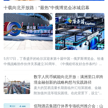
十载向北开放路：“最热”中俄博览会冰城启幕
5月17日，丁香盛开的哈尔滨迎来第十届中国－俄罗斯博览会。恰逢
中俄战略协作伙伴关系建立30周年、《中俄睦邻友好合作条约》签
署25周年，本届博览会以526项首款新品集中首发、近100场配套活
动同步推进的空前规模，交出十年向北开放的“成绩单”，也为正在提
数字人民币赋能向北开放：满洲里口岸跨
速的中俄经贸合作注入全新动能。当天，国家主席习近平同俄罗斯
境金融创新的战略构想与实践路径
总统普京分别向博览会致贺信。习近平指出，希望两国各界以本届
庞大的贸易流量长期面临外汇结算困难、金融
附加值外流等现实困境。在此背景下，设立“内
蒙古跨境数字金融结算科技有限公司”（以下简
称“平台公司”），采用PPP混合所有制模式，构
佰翔酒店集团疗休养专场杭州推介会：山