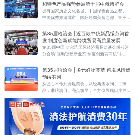
和特色产品强势参展第十届中俄博览会
拥有国家历史文化名城、中国绿色食品之都、
中国优秀旅游城市、国际烤肉美食之都、亚洲
最佳冰球城市之称的齐齐哈尔，携优势产业和
特色产品强势参展。齐齐哈尔展区以“大国重
第35届哈洽会 | 近百款中俄新品绥芬河首
器，北国粮仓”为主题惊艳亮相第十届中俄博览
发 制度创新赋能跨境贸易高质量发展
会，总面积 112.5 平方米，聚焦齐齐
第35届中国·哈尔滨国际经济贸易洽谈会绥芬河
分会场"驱动贸易新业态 制度创新育商机"中俄
特色商品首发首展首秀专场活动近日在绥芬河
国际商贸中心举办。近百款中俄特色新品集中
第35届哈洽会 | 多元好物荟萃 跨境风情燃
亮相，10家中外重点企业登台推介，精准匹配
动绥芬河
双边市场供需，为中俄跨境贸易转型升级注入
从匠心木作到跨境美食，从经典酒水到手工臻
强劲动能。
品，琳琅满目、亮点纷呈，全方位展现口岸跨
境商贸的活力与魅力 。