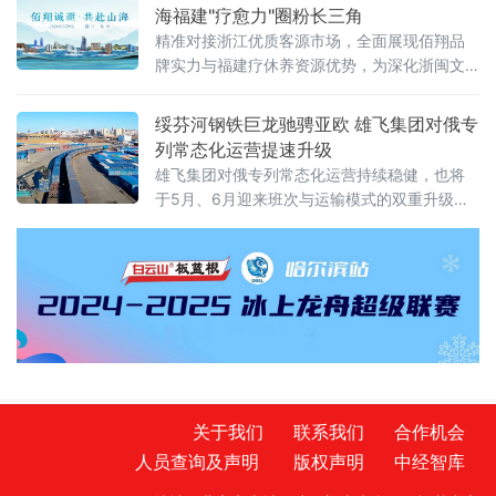
建以数字人民币为核心的跨境金融结算基础设
海福建"疗愈力"圈粉长三角
施
精准对接浙江优质客源市场，全面展现佰翔品
牌实力与福建疗休养资源优势，为深化浙闽文
旅合作、打造高品质疗休养标杆注入新动能。
推介会上，佰翔携福建区域10家酒店集中亮
绥芬河钢铁巨龙驰骋亚欧 雄飞集团对俄专
相，发布专属疗休养
列常态化运营提速升级
雄飞集团对俄专列常态化运营持续稳健，也将
于5月、6月迎来班次与运输模式的双重升级，
为中俄跨境贸易打通高效物流通道，助力向北
开放再提速 。
关于我们
联系我们
合作机会
人员查询及声明
版权声明
中经智库