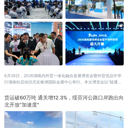
6月26日，2026湖南内外贸一体化融合发展博览会暨外贸优品中华
行湖南站启动仪式在株洲国际会展中心举行。本次博览会以“链通内
外、湘约未来——新消费、新智造、新融合”为主题，展览面积达5
万平方米，设置四大主题馆、十大特色展区，吸引近600家企业参
货运破60万吨 通关增12.3%，绥芬河公路口岸跑出向
展，来自15个国家和地区及国内20余个省市的近2000名客商参会。
北开放"加速度"
喀麦隆驻华大使、驻华使团团长马丁·姆巴纳，商务部外贸发展事务
局副局