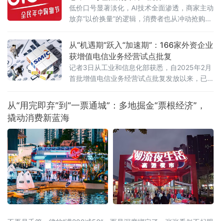
低价口号显著淡化，AI技术全面渗透，商家主动
放弃“以价换量”的逻辑，消费者也从冲动抢购转
向理性清单式消费。
从“机遇期”跃入“加速期”：166家外资企业
获增值电信业务经营试点批复
记者3日从工业和信息化部获悉，自2025年2月
首批增值电信业务经营试点批复发放以来，已
有166家外资企业获得批复，相关企业可依法开
展互联网数据中心、互联网接入服务、信息服
从“用完即弃”到“一票通城”：多地掘金“票根经济”，
务等增值电信业务。这被看作是我国主动对接
撬动消费新蓝海
国际高标准经贸规则、推动电信业高水平开放
的重要进展。在试点数量快速扩容的