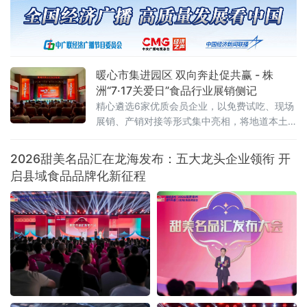
顶层设计迈入地方实践阶段。试点聚焦七大任
务 探索“四类创新”通知明确，试点工作坚持问
题导向、目标导向、效果导向，聚焦绿色消费
重点领域和关
暖心市集进园区 双向奔赴促共赢 - 株
洲“7·17关爱日”食品行业展销侧记
精心遴选6家优质会员企业，以免费试吃、现场
展销、产销对接等形式集中亮相，将地道本土
风味送到劳动者与市民身边。近千名群众驻足
品鉴选购，活动收获广泛好评与多项合作意
2026甜美名品汇在龙海发布：五大龙头企业领衔 开
向。本次活动由当地总工会悉心指导，总工会
启县域食品品牌化新征程
基层工作部