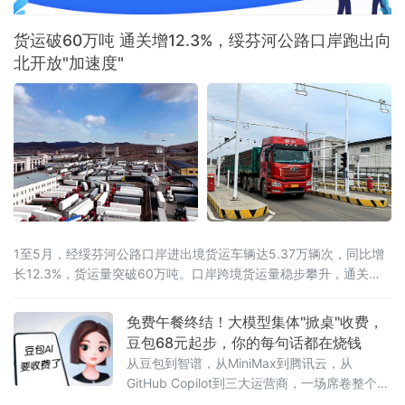
局副局
货运破60万吨 通关增12.3%，绥芬河公路口岸跑出向
北开放"加速度"
1至5月，经绥芬河公路口岸进出境货运车辆达5.37万辆次，同比增
长12.3%，货运量突破60万吨。口岸跨境货运量稳步攀升，通关车
流持续走高，向北开放枢纽作用愈发凸显。
免费午餐终结！大模型集体"掀桌"收费，
豆包68元起步，你的每句话都在烧钱
从豆包到智谱，从MiniMax到腾讯云，从
GitHub Copilot到三大运营商，一场席卷整个AI
行业的收费风暴正以肉眼可见的速度吞噬"免费