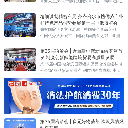
月迎来班次与运输模式的双重升级，为中俄跨
境贸易打通高效物流通道，助力向北开放
精细谋划精密布局 齐齐哈尔市携优势产业
和特色产品强势参展第十届中俄博览会
拥有国家历史文化名城、中国绿色食品之都、
中国优秀旅游城市、国际烤肉美食之都、亚洲
最佳冰球城市之称的齐齐哈尔，携优势产业和
特色产品强势参展。齐齐哈尔展区以“大国重
第35届哈洽会 | 近百款中俄新品绥芬河首
器，北国粮仓”为主题惊艳亮相第十届中俄博览
发 制度创新赋能跨境贸易高质量发展
会，总面积 112.5 平方米，聚焦齐齐
第35届中国·哈尔滨国际经济贸易洽谈会绥芬河
分会场"驱动贸易新业态 制度创新育商机"中俄
特色商品首发首展首秀专场活动近日在绥芬河
国际商贸中心举办。近百款中俄特色新品集中
亮相，10家中外重点企业登台推介，精准匹配
双边市场供需，为中俄跨境贸易转型升级注入
强劲动能。
第35届哈洽会 | 多元好物荟萃 跨境风情燃
动绥芬河