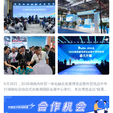
6月26日，2026湖南内外贸一体化融合发展博览会暨外贸优品中华
行湖南站启动仪式在株洲国际会展中心举行。本次博览会以“链通内
外、湘约未来——新消费、新智造、新融合”为主题，展览面积达5
万平方米，设置四大主题馆、十大特色展区，吸引近600家企业参
展，来自15个国家和地区及国内20余个省市的近2000名客商参会。
喀麦隆驻华大使、驻华使团团长马丁·姆巴纳，商务部外贸发展事务