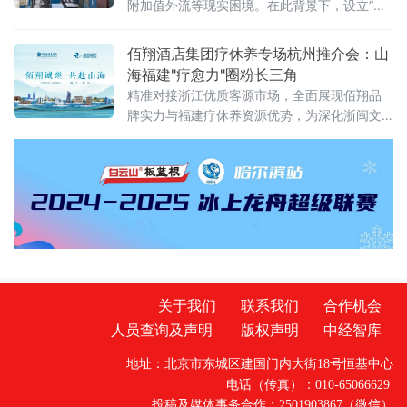
附加值外流等现实困境。在此背景下，设立“内
蒙古跨境数字金融结算科技有限公司”（以下简
称“平台公司”），采用PPP混合所有制模式，构
佰翔酒店集团疗休养专场杭州推介会：山
建以数字人民币为核心的跨境金融结算基础设
海福建"疗愈力"圈粉长三角
施
精准对接浙江优质客源市场，全面展现佰翔品
牌实力与福建疗休养资源优势，为深化浙闽文
旅合作、打造高品质疗休养标杆注入新动能。
推介会上，佰翔携福建区域10家酒店集中亮
相，发布专属疗休养
关于我们
联系我们
合作机会
人员查询及声明
版权声明
中经智库
地址：北京市东城区建国门内大街18号恒基中心
电话（传真）：010-65066629
投稿及媒体事务合作：2501903867（微信）