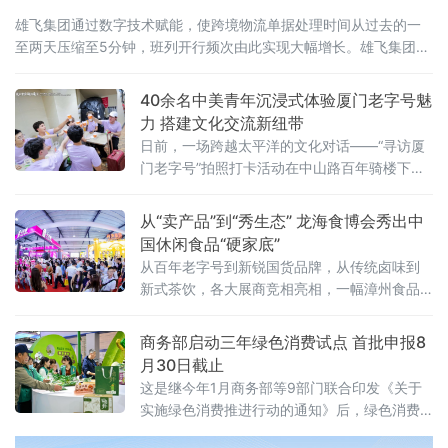
雄飞集团通过数字技术赋能，使跨境物流单据处理时间从过去的一
至两天压缩至5分钟，班列开行频次由此实现大幅增长。雄飞集团是
一家主要从事跨境铁路物流业务的本土
40余名中美青年沉浸式体验厦门老字号魅
力 搭建文化交流新纽带
日前，一场跨越太平洋的文化对话——“寻访厦
门老字号”拍照打卡活动在中山路百年骑楼下展
开。作为“友行中国，趣淘厦门”——2026美
国“青年大使”鹭岛行系列活动之一，本次活动在
从“卖产品”到“秀生态” 龙海食博会秀出中
厦门市外办和厦门市商务局指导下，由外图
国休闲食品“硬家底”
（厦门）文化传播有限公司和厦门老字号协会
从百年老字号到新锐国货品牌，从传统卤味到
共同承办。
新式茶饮，各大展商竞相亮相，一幅漳州食品
产业高质量发展的生动画卷正徐徐展开。中国
经济新闻联播深入展会一线，记录这场食品盛
商务部启动三年绿色消费试点 首批申报8
宴的精彩瞬间
月30日截止
这是继今年1月商务部等9部门联合印发《关于
实施绿色消费推进行动的通知》后，绿色消费
领域落地的又一关键举措，标志着绿色消费从