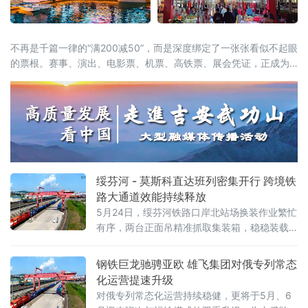
不再是千篇一律的“满200减50”，而是深度绑定了一张张看似不起眼
的票根。赛事、演出、电影票、机票、高铁票、展会凭证，正成为
开启“吃住行游购娱”全链条消费的万能钥匙。这股以“票根经济”为核
心的新浪潮，正试图通过一张张电子或纸质票根，精准捕捉城市里
的“短暂流量”，并将其转化为实实在在的“消费留量”。一张票根解锁
全城：消费场景
绥芬河 - 莫斯科直达班列密集开行 跨境铁
路大通道效能持续释放
5月24日，绥芬河铁路口岸北站场换装作业繁忙
有序，两台正面吊精准抓取集装箱，稳稳装载
至平板列车。这是绥芬河市雄飞集团本月第
二、三列“绥芬河—莫斯科”直达班列完成编组，
钢铁巨龙驰骋亚欧 雄飞集团对俄专列常态
即将满载110个集装箱、货值超5000万元人民
化运营提速升级
币的货物启程赴俄，标志着绥芬河口岸跨境铁
对俄专列常态化运营持续稳健，更将于5月、6
路运能实现新跃升。