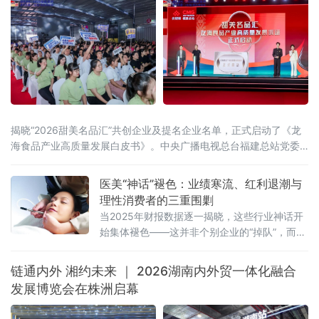
揭晓“2026甜美名品汇”共创企业及提名企业名单，正式启动了《龙
海食品产业高质量发展白皮书》。中央广播电视总台福建总站党委
书记、站长田忠卿，浙江大学——龙海食品产业联合研究中心首席
科学家应铁进，福建省食品工业协会会长刘宜锋，中央电视台财经
医美“神话”褪色：业绩寒流、红利退潮与
评论员刘戈，漳州市龙海区
理性消费者的三重围剿
当2025年财报数据逐一揭晓，这些行业神话开
始集体褪色——这并非个别企业的“掉队”，而是
一场席卷整个医美行业的“业绩寒流”。
链通内外 湘约未来 ｜ 2026湖南内外贸一体化融合
发展博览会在株洲启幕