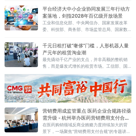
时代"最后的残垣。《人民日报》今日刊发读者
平台经济大中小企业协同发展三年行动方
点题文章，直指核心之问：大模型收费，合理
案落地，剑指2028年百亿级开放场景
吗？答案藏在一组令人咋舌的数字里。一、账
工业和信息化部、中央网信办、国家发展改革
单爆发：日均140万亿
委、科技部、商务部、市场监管总局、国家数
据局七部门联合印发《促进平台经济大中小企
业协同发展行动方案（2026—2028年）》（工
千元日租打破“奢侈”门槛，人形机器人量
信部联信管〔2026〕119号），以系统性制度
产元年的租赁淘金潮
设计打通大中小企业融通堵点，为平台经济转
最先撬动千亿产业的支点，并非高额的整机销
型升级按下"加速键"。关键数据亮眼：三批清
售，而是爆发式增长的租赁市场。工信部、国
单、百个试点、六十个场景方案明确，到2028
务院国资委于6月初联合印发通知，正式启动
年，平台经济大中小企业协同发
2026年度人形机器人与具身智能实
营销费用成监管重点 医药企业合规路径亟
需升级 - 杭州举办医药营销费用支付合规
专题讲座
在医药购销领域反商业贿赂力度持续加大的背
景下，一场聚焦“营销费用支付合规”的专题讲座