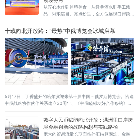
从匠心木作到跨境美食，从经典酒水到手工臻
品，琳琅满目、亮点纷呈，全方位展现口岸跨
境商贸的活力与魅力 。
十载向北开放路：“最热”中俄博览会冰城启幕
5月17日，丁香盛开的哈尔滨迎来第十届中国－俄罗斯博览会。恰逢
中俄战略协作伙伴关系建立30周年、《中俄睦邻友好合作条约》签
署25周年，本届博览会以526项首款新品集中首发、近100场配套活
动同步推进的空前规模，交出十年向北开放的“成绩单”，也为正在提
数字人民币赋能向北开放：满洲里口岸跨
速的中俄经贸合作注入全新动能。当天，国家主席习近平同俄罗斯
境金融创新的战略构想与实践路径
总统普京分别向博览会致贺信。习近平指出，希望两国各界以本届
庞大的贸易流量长期面临外汇结算困难、金融