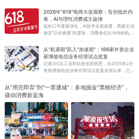
近日在杭州举行。来自医药研发、生产、流通
及合规服务等产业链各环节的50余位企业代
2026年“618”电商大促观察：告别低价内
表，围绕两高最新司法解释及行业纠风工作要
卷，AI与理性消费成主旋律
求，深入探讨合规经营与风险防控的实践路
低价口号显著淡化，AI技术全面渗透，商家主动
径。6月5日，由杭州金华商会食品药品分会主
放弃“以价换量”的逻辑，消费者也从冲动抢购转
办、药闻天下与和泽医药承办的“医药企业营销
向理性清单式消费。
费用支付合规问题专题讲座”在杭州市钱塘区
从“机遇期”跃入“加速期”：166家外资企业
获增值电信业务经营试点批复
记者3日从工业和信息化部获悉，自2025年2月
首批增值电信业务经营试点批复发放以来，已
有166家外资企业获得批复，相关企业可依法开
展互联网数据中心、互联网接入服务、信息服
从“用完即弃”到“一票通城”：多地掘金“票根经济”，
务等增值电信业务。这被看作是我国主动对接
撬动消费新蓝海
国际高标准经贸规则、推动电信业高水平开放
的重要进展。在试点数量快速扩容的