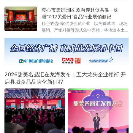
领域落地的又一关键举措，标志着绿色消费从
顶层设计迈入地方实践阶段。试点聚焦七大任
暖心市集进园区 双向奔赴促共赢 - 株
务 探索“四类创新”通知明确，试点工作坚持问
洲“7·17关爱日”食品行业展销侧记
题导向、目标导向、效果导向，聚焦绿色消费
精心遴选6家优质会员企业，以免费试吃、现场
重点领域和关
展销、产销对接等形式集中亮相，将地道本土
风味送到劳动者与市民身边。近千名群众驻足
品鉴选购，活动收获广泛好评与多项合作意
向。本次活动由当地总工会悉心指导，总工会
基层工作部
2026甜美名品汇在龙海发布：五大龙头企业领衔 开
启县域食品品牌化新征程