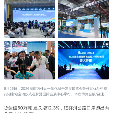
6月26日，2026湖南内外贸一体化融合发展博览会暨外贸优品中华
行湖南站启动仪式在株洲国际会展中心举行。本次博览会以“链通内
外、湘约未来——新消费、新智造、新融合”为主题，展览面积达5
万平方米，设置四大主题馆、十大特色展区，吸引近600家企业参
货运破60万吨 通关增12.3%，绥芬河公路口岸跑出向
展，来自15个国家和地区及国内20余个省市的近2000名客商参会。