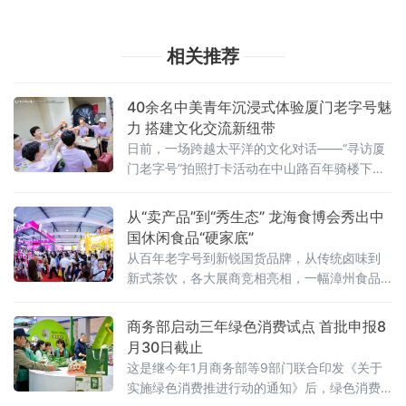
相关推荐
40余名中美青年沉浸式体验厦门老字号魅
力 搭建文化交流新纽带
日前，一场跨越太平洋的文化对话——“寻访厦
门老字号”拍照打卡活动在中山路百年骑楼下展
开。作为“友行中国，趣淘厦门”——2026美
国“青年大使”鹭岛行系列活动之一，本次活动在
从“卖产品”到“秀生态” 龙海食博会秀出中
厦门市外办和厦门市商务局指导下，由外图
国休闲食品“硬家底”
（厦门）文化传播有限公司和厦门老字号协会
从百年老字号到新锐国货品牌，从传统卤味到
共同承办。
新式茶饮，各大展商竞相亮相，一幅漳州食品
产业高质量发展的生动画卷正徐徐展开。中国
经济新闻联播深入展会一线，记录这场食品盛
商务部启动三年绿色消费试点 首批申报8
宴的精彩瞬间
月30日截止
这是继今年1月商务部等9部门联合印发《关于
实施绿色消费推进行动的通知》后，绿色消费