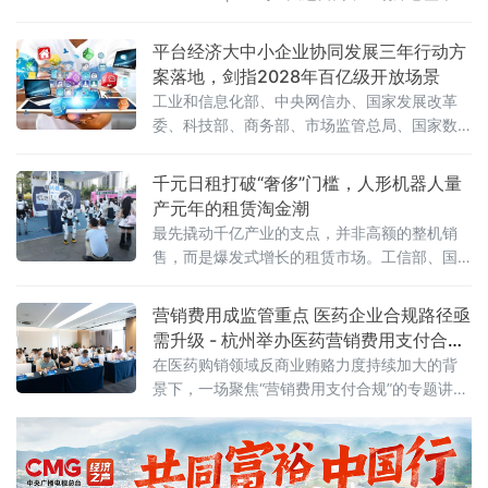
行业的收费风暴正以肉眼可见的速度吞噬"免费
时代"最后的残垣。《人民日报》今日刊发读者
平台经济大中小企业协同发展三年行动方
点题文章，直指核心之问：大模型收费，合理
案落地，剑指2028年百亿级开放场景
吗？答案藏在一组令人咋舌的数字里。一、账
工业和信息化部、中央网信办、国家发展改革
单爆发：日均140万亿
委、科技部、商务部、市场监管总局、国家数
据局七部门联合印发《促进平台经济大中小企
业协同发展行动方案（2026—2028年）》（工
千元日租打破“奢侈”门槛，人形机器人量
信部联信管〔2026〕119号），以系统性制度
产元年的租赁淘金潮
设计打通大中小企业融通堵点，为平台经济转
最先撬动千亿产业的支点，并非高额的整机销
型升级按下"加速键"。关键数据亮眼：三批清
售，而是爆发式增长的租赁市场。工信部、国
单、百个试点、六十个场景方案明确，到2028
务院国资委于6月初联合印发通知，正式启动
年，平台经济大中小企业协同发
2026年度人形机器人与具身智能实
营销费用成监管重点 医药企业合规路径亟
需升级 - 杭州举办医药营销费用支付合规
专题讲座
在医药购销领域反商业贿赂力度持续加大的背
景下，一场聚焦“营销费用支付合规”的专题讲座
近日在杭州举行。来自医药研发、生产、流通
及合规服务等产业链各环节的50余位企业代
表，围绕两高最新司法解释及行业纠风工作要
求，深入探讨合规经营与风险防控的实践路