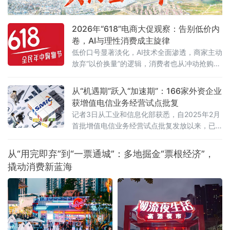
径。6月5日，由杭州金华商会食品药品分会主
办、药闻天下与和泽医药承办的“医药企业营销
2026年“618”电商大促观察：告别低价内
费用支付合规问题专题讲座”在杭州市钱塘区
卷，AI与理性消费成主旋律
低价口号显著淡化，AI技术全面渗透，商家主动
放弃“以价换量”的逻辑，消费者也从冲动抢购转
向理性清单式消费。
从“机遇期”跃入“加速期”：166家外资企业
获增值电信业务经营试点批复
记者3日从工业和信息化部获悉，自2025年2月
首批增值电信业务经营试点批复发放以来，已
有166家外资企业获得批复，相关企业可依法开
展互联网数据中心、互联网接入服务、信息服
从“用完即弃”到“一票通城”：多地掘金“票根经济”，
务等增值电信业务。这被看作是我国主动对接
撬动消费新蓝海
国际高标准经贸规则、推动电信业高水平开放
的重要进展。在试点数量快速扩容的