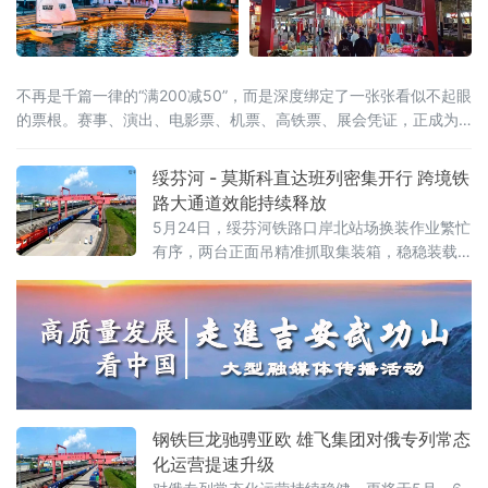
不再是千篇一律的“满200减50”，而是深度绑定了一张张看似不起眼
的票根。赛事、演出、电影票、机票、高铁票、展会凭证，正成为
开启“吃住行游购娱”全链条消费的万能钥匙。这股以“票根经济”为核
心的新浪潮，正试图通过一张张电子或纸质票根，精准捕捉城市里
绥芬河 - 莫斯科直达班列密集开行 跨境铁
的“短暂流量”，并将其转化为实实在在的“消费留量”。一张票根解锁
路大通道效能持续释放
全城：消费场景
5月24日，绥芬河铁路口岸北站场换装作业繁忙
有序，两台正面吊精准抓取集装箱，稳稳装载
至平板列车。这是绥芬河市雄飞集团本月第
二、三列“绥芬河—莫斯科”直达班列完成编组，
即将满载110个集装箱、货值超5000万元人民
币的货物启程赴俄，标志着绥芬河口岸跨境铁
路运能实现新跃升。
钢铁巨龙驰骋亚欧 雄飞集团对俄专列常态
化运营提速升级