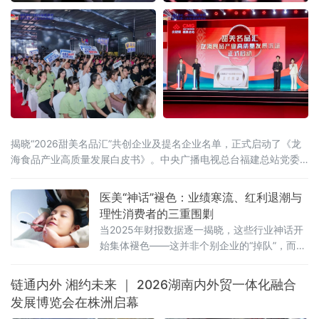
揭晓“2026甜美名品汇”共创企业及提名企业名单，正式启动了《龙
海食品产业高质量发展白皮书》。中央广播电视总台福建总站党委
书记、站长田忠卿，浙江大学——龙海食品产业联合研究中心首席
科学家应铁进，福建省食品工业协会会长刘宜锋，中央电视台财经
医美“神话”褪色：业绩寒流、红利退潮与
评论员刘戈，漳州市龙海区
理性消费者的三重围剿
当2025年财报数据逐一揭晓，这些行业神话开
始集体褪色——这并非个别企业的“掉队”，而是
一场席卷整个医美行业的“业绩寒流”。
链通内外 湘约未来 ｜ 2026湖南内外贸一体化融合
发展博览会在株洲启幕