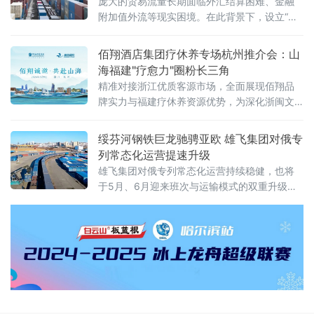
庞大的贸易流量长期面临外汇结算困难、金融
附加值外流等现实困境。在此背景下，设立“内
蒙古跨境数字金融结算科技有限公司”（以下简
称“平台公司”），采用PPP混合所有制模式，构
佰翔酒店集团疗休养专场杭州推介会：山
建以数字人民币为核心的跨境金融结算基础设
海福建"疗愈力"圈粉长三角
施
精准对接浙江优质客源市场，全面展现佰翔品
牌实力与福建疗休养资源优势，为深化浙闽文
旅合作、打造高品质疗休养标杆注入新动能。
推介会上，佰翔携福建区域10家酒店集中亮
绥芬河钢铁巨龙驰骋亚欧 雄飞集团对俄专
相，发布专属疗休养
列常态化运营提速升级
雄飞集团对俄专列常态化运营持续稳健，也将
于5月、6月迎来班次与运输模式的双重升级，
为中俄跨境贸易打通高效物流通道，助力向北
开放再提速 。