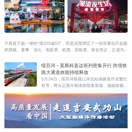
不再是千篇一律的“满200减50”，而是深度绑定了一张张看似不起眼
的票根。赛事、演出、电影票、机票、高铁票、展会凭证，正成为
开启“吃住行游购娱”全链条消费的万能钥匙。这股以“票根经济”为核
心的新浪潮，正试图通过一张张电子或纸质票根，精准捕捉城市里
绥芬河 - 莫斯科直达班列密集开行 跨境铁
的“短暂流量”，并将其转化为实实在在的“消费留量”。一张票根解锁
路大通道效能持续释放
全城：消费场景
5月24日，绥芬河铁路口岸北站场换装作业繁忙
有序，两台正面吊精准抓取集装箱，稳稳装载
至平板列车。这是绥芬河市雄飞集团本月第
二、三列“绥芬河—莫斯科”直达班列完成编组，
即将满载110个集装箱、货值超5000万元人民
币的货物启程赴俄，标志着绥芬河口岸跨境铁
路运能实现新跃升。