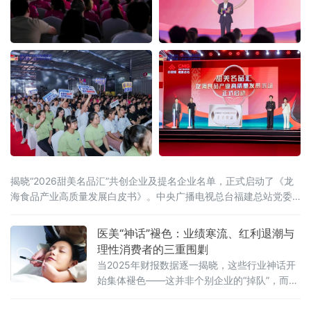
揭晓“2026甜美名品汇”共创企业及提名企业名单，正式启动了《龙
海食品产业高质量发展白皮书》。中央广播电视总台福建总站党委
书记、站长田忠卿，浙江大学——龙海食品产业联合研究中心首席
科学家应铁进，福建省食品工业协会会长刘宜锋，中央电视台财经
医美“神话”褪色：业绩寒流、红利退潮与
评论员刘戈，漳州市龙海区
理性消费者的三重围剿
当2025年财报数据逐一揭晓，这些行业神话开
始集体褪色——这并非个别企业的“掉队”，而是
一场席卷整个医美行业的“业绩寒流”。