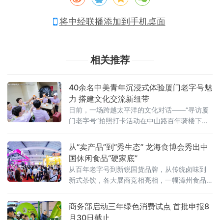
将中经联播添加到手机桌面
相关推荐
40余名中美青年沉浸式体验厦门老字号魅
力 搭建文化交流新纽带
日前，一场跨越太平洋的文化对话——“寻访厦
门老字号”拍照打卡活动在中山路百年骑楼下展
开。作为“友行中国，趣淘厦门”——2026美
国“青年大使”鹭岛行系列活动之一，本次活动在
从“卖产品”到“秀生态” 龙海食博会秀出中
厦门市外办和厦门市商务局指导下，由外图
国休闲食品“硬家底”
（厦门）文化传播有限公司和厦门老字号协会
从百年老字号到新锐国货品牌，从传统卤味到
共同承办。
新式茶饮，各大展商竞相亮相，一幅漳州食品
产业高质量发展的生动画卷正徐徐展开。中国
经济新闻联播深入展会一线，记录这场食品盛
商务部启动三年绿色消费试点 首批申报8
宴的精彩瞬间
月30日截止