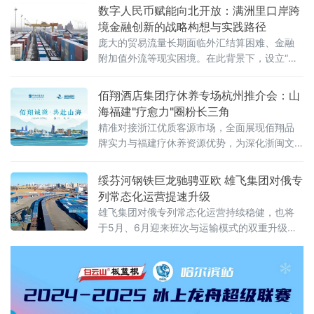
动同步推进的空前规模，交出十年向北开放的“成绩单”，也为正在提
数字人民币赋能向北开放：满洲里口岸跨
速的中俄经贸合作注入全新动能。当天，国家主席习近平同俄罗斯
境金融创新的战略构想与实践路径
总统普京分别向博览会致贺信。习近平指出，希望两国各界以本届
庞大的贸易流量长期面临外汇结算困难、金融
附加值外流等现实困境。在此背景下，设立“内
蒙古跨境数字金融结算科技有限公司”（以下简
称“平台公司”），采用PPP混合所有制模式，构
佰翔酒店集团疗休养专场杭州推介会：山
建以数字人民币为核心的跨境金融结算基础设
海福建"疗愈力"圈粉长三角
施
精准对接浙江优质客源市场，全面展现佰翔品
牌实力与福建疗休养资源优势，为深化浙闽文
旅合作、打造高品质疗休养标杆注入新动能。
推介会上，佰翔携福建区域10家酒店集中亮
绥芬河钢铁巨龙驰骋亚欧 雄飞集团对俄专
相，发布专属疗休养
列常态化运营提速升级
雄飞集团对俄专列常态化运营持续稳健，也将
于5月、6月迎来班次与运输模式的双重升级，
为中俄跨境贸易打通高效物流通道，助力向北
开放再提速 。