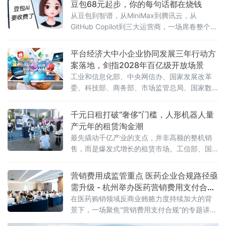
豆包68元起步，你的每句话都在烧钱
从豆包到智谱，从MiniMax到腾讯云，从
GitHub Copilot到三大运营商，一场席卷整个AI
行业的收费风暴正以肉眼可见的速度吞噬"免费
时代"最后的残垣。《人民日报》今日刊发读者
平台经济大中小企业协同发展三年行动方
点题文章，直指核心之问：大模型收费，合理
案落地，剑指2028年百亿级开放场景
吗？答案藏在一组令人咋舌的数字里。一、账
工业和信息化部、中央网信办、国家发展改革
单爆发：日均140万亿
委、科技部、商务部、市场监管总局、国家数
据局七部门联合印发《促进平台经济大中小企
业协同发展行动方案（2026—2028年）》（工
千元日租打破“奢侈”门槛，人形机器人量
信部联信管〔2026〕119号），以系统性制度
产元年的租赁淘金潮
设计打通大中小企业融通堵点，为平台经济转
最先撬动千亿产业的支点，并非高额的整机销
型升级按下"加速键"。关键数据亮眼：三批清
售，而是爆发式增长的租赁市场。工信部、国
单、百个试点、六十个场景方案明确，到2028
务院国资委于6月初联合印发通知，正式启动
年，平台经济大中小企业协同发
2026年度人形机器人与具身智能实
营销费用成监管重点 医药企业合规路径亟
需升级 - 杭州举办医药营销费用支付合规
专题讲座
在医药购销领域反商业贿赂力度持续加大的背
景下，一场聚焦“营销费用支付合规”的专题讲座
近日在杭州举行。来自医药研发、生产、流通