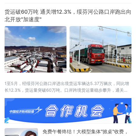
外、湘约未来——新消费、新智造、新融合”为主题，展览面积达5
万平方米，设置四大主题馆、十大特色展区，吸引近600家企业参
货运破60万吨 通关增12.3%，绥芬河公路口岸跑出向
展，来自15个国家和地区及国内20余个省市的近2000名客商参会。
北开放"加速度"
喀麦隆驻华大使、驻华使团团长马丁·姆巴纳，商务部外贸发展事务
局副局
1至5月，经绥芬河公路口岸进出境货运车辆达5.37万辆次，同比增
长12.3%，货运量突破60万吨。口岸跨境货运量稳步攀升，通关车
流持续走高，向北开放枢纽作用愈发凸显。
免费午餐终结！大模型集体"掀桌"收费，