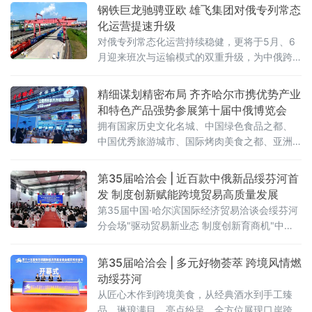
钢铁巨龙驰骋亚欧 雄飞集团对俄专列常态
化运营提速升级
对俄专列常态化运营持续稳健，更将于5月、6
月迎来班次与运输模式的双重升级，为中俄跨
境贸易打通高效物流通道，助力向北开放
精细谋划精密布局 齐齐哈尔市携优势产业
和特色产品强势参展第十届中俄博览会
拥有国家历史文化名城、中国绿色食品之都、
中国优秀旅游城市、国际烤肉美食之都、亚洲
最佳冰球城市之称的齐齐哈尔，携优势产业和
特色产品强势参展。齐齐哈尔展区以“大国重
第35届哈洽会 | 近百款中俄新品绥芬河首
器，北国粮仓”为主题惊艳亮相第十届中俄博览
发 制度创新赋能跨境贸易高质量发展
会，总面积 112.5 平方米，聚焦齐齐
第35届中国·哈尔滨国际经济贸易洽谈会绥芬河
分会场"驱动贸易新业态 制度创新育商机"中俄
特色商品首发首展首秀专场活动近日在绥芬河
国际商贸中心举办。近百款中俄特色新品集中
第35届哈洽会 | 多元好物荟萃 跨境风情燃
亮相，10家中外重点企业登台推介，精准匹配
动绥芬河
双边市场供需，为中俄跨境贸易转型升级注入
从匠心木作到跨境美食，从经典酒水到手工臻
强劲动能。
品，琳琅满目、亮点纷呈，全方位展现口岸跨