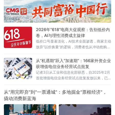
及合规服务等产业链各环节的50余位企业代
表，围绕两高最新司法解释及行业纠风工作要
求，深入探讨合规经营与风险防控的实践路
径。6月5日，由杭州金华商会食品药品分会主
办、药闻天下与和泽医药承办的“医药企业营销
2026年“618”电商大促观察：告别低价内
费用支付合规问题专题讲座”在杭州市钱塘区
卷，AI与理性消费成主旋律
低价口号显著淡化，AI技术全面渗透，商家主动
放弃“以价换量”的逻辑，消费者也从冲动抢购转
向理性清单式消费。
从“机遇期”跃入“加速期”：166家外资企业
获增值电信业务经营试点批复
记者3日从工业和信息化部获悉，自2025年2月
首批增值电信业务经营试点批复发放以来，已
有166家外资企业获得批复，相关企业可依法开
展互联网数据中心、互联网接入服务、信息服
从“用完即弃”到“一票通城”：多地掘金“票根经济”，
务等增值电信业务。这被看作是我国主动对接
撬动消费新蓝海
国际高标准经贸规则、推动电信业高水平开放
的重要进展。在试点数量快速扩容的