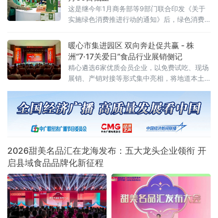
这是继今年1月商务部等9部门联合印发《关于
实施绿色消费推进行动的通知》后，绿色消费
领域落地的又一关键举措，标志着绿色消费从
顶层设计迈入地方实践阶段。试点聚焦七大任
暖心市集进园区 双向奔赴促共赢 - 株
务 探索“四类创新”通知明确，试点工作坚持问
洲“7·17关爱日”食品行业展销侧记
题导向、目标导向、效果导向，聚焦绿色消费
精心遴选6家优质会员企业，以免费试吃、现场
重点领域和关
展销、产销对接等形式集中亮相，将地道本土
风味送到劳动者与市民身边。近千名群众驻足
品鉴选购，活动收获广泛好评与多项合作意
向。本次活动由当地总工会悉心指导，总工会
基层工作部
2026甜美名品汇在龙海发布：五大龙头企业领衔 开
启县域食品品牌化新征程