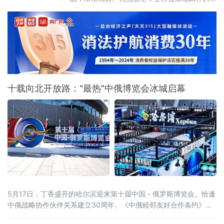
境商贸的活力与魅力 。
十载向北开放路：“最热”中俄博览会冰城启幕
5月17日，丁香盛开的哈尔滨迎来第十届中国－俄罗斯博览会。恰逢
中俄战略协作伙伴关系建立30周年、《中俄睦邻友好合作条约》签
署25周年，本届博览会以526项首款新品集中首发、近100场配套活