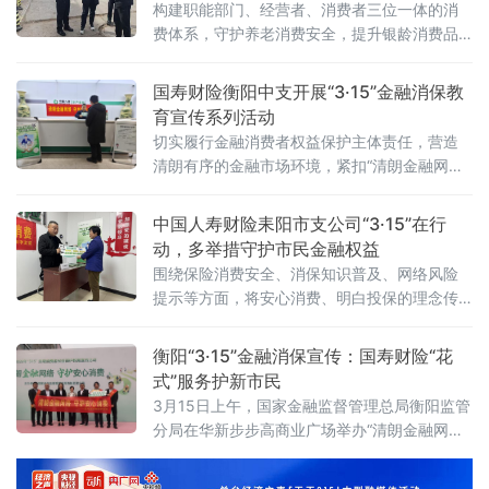
构建职能部门、经营者、消费者三位一体的消
费体系，守护养老消费安全，提升银龄消费品
质，推动形成消费维权社会共治格局，进一步
激发消费活力，稳定市场预期、优化供给、扩
国寿财险衡阳中支开展“3·15”金融消保教
大内需，营造更优的消费环境
育宣传系列活动
切实履行金融消费者权益保护主体责任，营造
清朗有序的金融市场环境，紧扣“清朗金融网络
守护安心消费”主题，组织全市系统开展多形
式、广覆盖、深融合的消费者权益保护教
中国人寿财险耒阳市支公司“3·15”在行
育“3·15”宣传系列活动，将金融消保知识送到群
动，多举措守护市民金融权益
众身边，筑牢金融消费者财产安全防线。线下
围绕保险消费安全、消保知识普及、网络风险
活动多点开花，精准服务暖人心。中支及辖内
提示等方面，将安心消费、明白投保的理念传
各网点全面开展总经理接访活动，3月9日上
递至耒阳市民身边，全力守护市民家庭“钱袋
午，中支纪委书记奠湘
子”。
衡阳“3·15”金融消保宣传：国寿财险“花
式”服务护新市民
3月15日上午，国家金融监督管理总局衡阳监管
分局在华新步步高商业广场举办“清朗金融网络
守护安心消费”2026年“3・15”金融消费者权益
保护教育宣传活动，切实提升金融消费者风险