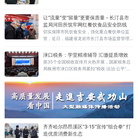
号产品用于注射、无证经营、虚假宣传等违法
涉税业务时，按流程完成税费缴纳，因初次办
行为，严格核查产品资质、进货台账、冷链储
理未能及时提供抵扣凭证，无法足额享受税费
存，坚决杜绝“
让“流量”变“留量”更要保质量 - 长汀县市
监局河田所筑牢网红餐饮食品安全防线
切实保障市民饮食安全，强化重点餐饮单位监
管，近日，福建省龙岩市长汀县市场监督管理
局河田所对辖区内一批点单量大、人气旺、客
流量集中的“网红”餐饮店，组织开展了食品安全
渌口税务：学堂精准辅导 汇缴提质增效
专项检查。本次检查聚焦食品安全风险关键环
第35个全国税收宣传月火热开展，国家税务总
节，开展全方位“体检”。通过实地检查与现场指
局株洲市渌口区税务局紧扣“税收·法治·公平”的
导相结合的方式，精准查找日常管理中易被忽
宣传月主题，近日精心举办2026年首场纳税人
视的薄弱环节，督促经营者持续强化主体责任
学堂，聚焦汇算清缴开展专项精准辅导，邀请
意识。重点围绕主体资格证照
辖区百余户纳税人代表参训，以务实举措传递
税收法治理念，用专业服务护航税收公平。渌
口区税务局税政部门负责人就结合当前汇算清
缴工作推进实际，紧扣税收宣传月主题向参训
纳税人缴
齐齐哈尔昂昂溪区“3·15”宣传“组合拳” 打
造优质消费新生态