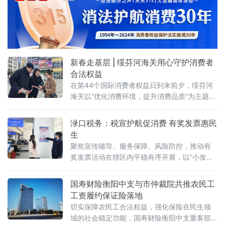
防范意识和自我保护能力。中国人寿财险衡阳
市中心支公司副总经理彭毅带领中支客管部、
城区机构员工积极参与本次活动，切实履行金
融机构消保主体责任。 活动现场，公司精心布
置标准化宣传展台，同步设置互动打卡游戏环
节，以趣
新春走基层 | 绥芬河海关用心守护消费者
合法权益
在第44个国际消费者权益日到来前夕，绥芬河
海关以“优化消费环境，提升消费品质”为主题，
通过深入中心广场开展沉浸式普法宣传活动、
在口岸发放普法宣传单等形式，把海关法治服
渌口税务：税宣护航促消费 有奖发票惠民
务送到群众身边，切实提升消费品质，守护消
生
费者“舌尖上的安全、购物中的权益”。关员们化
聚焦宣传辅导、服务保障、风险防控，推动有
身“普法宣传员”，在市中心广场发放普法宣传
奖发票活动在辖区内平稳有序开展，以“小发
册、维权指引手册及特色纪念品，生动介绍海
票”激活“大消费”。 “看到这个宣传，我们才知道
关作为国家进出关境监督管理机关，如何
有这么好的活动，平时消费开票随手一扫就中
国寿财险衡阳中支与市仲裁院共推农民工
了好几次奖，现在已经养成消费必开票的习惯
工资履约保证险落地
了。”不少中奖市民由衷点赞。为让广大市民充
切实保障农民工合法权益，强化保险在民生领
分知晓活动内容，活动开展以来，
域的社会稳定功能，国寿财险衡阳中支重客部