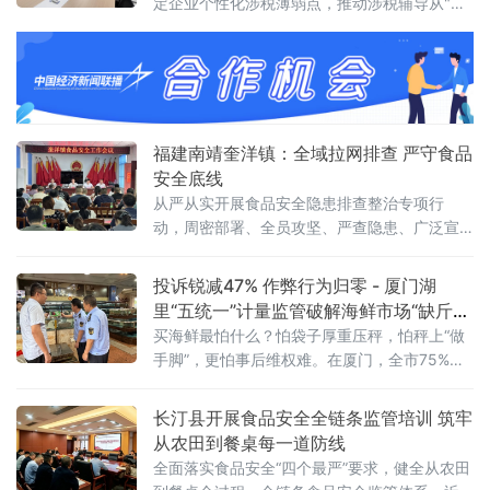
定企业个性化涉税薄弱点，推动涉税辅导从"大
水漫灌"式普遍提醒升级为"精准滴灌"式靶向服
务。据了解，以往税收合规辅导多采取普发提
醒、广泛宣讲模式，针对性和精准度有限。为
破解同质化服务短板，渌口区税
福建南靖奎洋镇：全域拉网排查 严守食品
安全底线
从严从实开展食品安全隐患排查整治专项行
动，周密部署、全员攻坚、严查隐患、广泛宣
传，扎实推进食品安全专项排查整治工作落地
落细、见底见效。高位统筹部署 压实工作责
投诉锐减47% 作弊行为归零 - 厦门湖
任 奎洋镇第一时间召开镇村两级食品安全专项
里“五统一”计量监管破解海鲜市场“缺斤短
工作部署大会，全面传达上级文件精神，明确
两”顽疾
买海鲜最怕什么？怕袋子厚重压秤，怕秤上“做
行动目标、排查范围、整治重点和工作纪律。
手脚”，更怕事后维权难。在厦门，全市75%的
同步
农产品都经由湖里区五大批发市场流转，其中
全省最大的水产品集散地——夏商国际水产交
长汀县开展食品安全全链条监管培训 筑牢
易中心也坐落于此。曾经，这里也是计量投诉
从农田到餐桌每一道防线
的“高发区”，如今却交出了一份“计量作弊行为
全面落实食品安全“四个最严”要求，健全从农田
归零、投诉量同比锐减47%”的亮眼成绩单。这