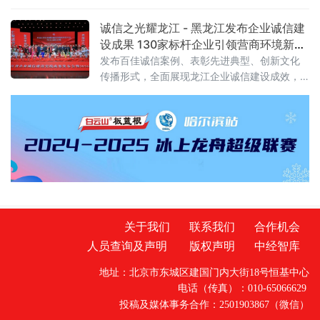
与非车险部负责人近日专程拜访市劳动人事争
议仲裁院主任，就深化农民工工资履约保证险
诚信之光耀龙江 - 黑龙江发布企业诚信建
业务合作展开接洽。双方围绕业务落地、机制
设成果 130家标杆企业引领营商环境新生
创新等核心议题进行深入交流，达成多项共
态
发布百佳诚信案例、表彰先进典型、创新文化
识。会上，国寿财险方详细阐释了农民工工资
传播形式，全面展现龙江企业诚信建设成效，
履约保证险的产品设计逻辑、服务优势及前期
为优化营商环境、推动高质量发展注入诚信动
工作基础，强调通过保险机制前置化解矛盾纠
能。标准引领 构建诚信建设体系省诚信建设促
纷、维护农民工劳动报酬权益的
进会会长张波在主旨报告中披露，2025年协会
以党建为引领，牵头制定行业、地方及团体标
准28项，覆盖食品加工、医药健康等12个
关于我们
联系我们
合作机会
人员查询及声明
版权声明
中经智库
地址：北京市东城区建国门内大街18号恒基中心
电话（传真）：010-65066629
投稿及媒体事务合作：2501903867（微信）