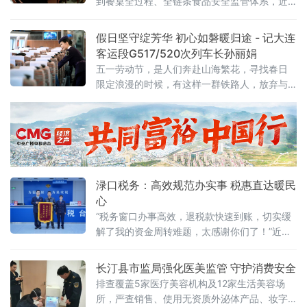
到餐桌全过程、全链条食品安全监管体系，近
一转变，源于在2023年“世界计量日”当天落地
期，龙岩市长汀县食安办牵头组织开展全县食
实施的全省第一份
品安全全链条监管系列培训。培训紧扣当前食
假日坚守绽芳华 初心如磐暖归途 - 记大连
品安全监管新形势、新任务、新要求，聚焦食
客运段G517/520次列车长孙丽娟
品安全源头管控、生产加工、流通销售、餐饮
五一劳动节，是人们奔赴山海繁花，寻找春日
服务、冷链物流、网络订餐全链条关键环节，
限定浪漫的时候，有这样一群铁路人，放弃与
对食品安全相关部门监管人员、食品生产经营
家人相聚的时光，坚守在岗位一线，用责任与
企业和学校分管餐饮工作负责人等
温情守护着万千旅客的平安出行路。大连客运
段动车一队大连北至哈尔滨西的G517次“小鸥专
班”列车长孙丽娟，便是其中一员。5月1日，她
在忙碌的乘务工作中，用坚守诠释劳动之美，
用服务传递暖心温度。据了解，孙丽娟自2016
渌口税务：高效规范办实事 税惠直达暖民
年3月参加工作以来
心
“税务窗口办事高效，退税款快速到账，切实缓
解了我的资金周转难题，太感谢你们了！”近
日，市民姚先生专程前往国家税务总局株洲市
渌口区税务局办税服务厅，将一面印有“高效规
长汀县市监局强化医美监管 守护消费安全
范办实事，热情贴心为人民”的锦旗，送到纳税
排查覆盖5家医疗美容机构及12家生活美容场
服务股窗口工作人员手中，言语间满是感激与
所，严查销售、使用无资质外泌体产品、妆字
认可。据悉，市民姚先生此前办理不动产过户