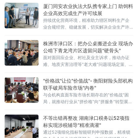
厦门同安农业执法大队携专家上门 助饲料
企业高效完成生产许可续展
持续优化营商环境，精准助力辖区饲料生产企
业合规经营、稳健发展，切实解决企业生产许
可证续展过程中遇到的难点、堵点问题，近
期，针对辖区多家饲料企业的专项服务请求，
株洲市渌口区：把办公桌搬进企业 现场办
厦门市同安区农业综合执法大队主动靠前、精
公啃下青龙湾片区遗留问题"硬骨头"
准赋能，特邀省、市级评审专家和饲料行业资
面对面回应企业、村社及业主诉求，推动办证
深技术专家深入企业一线，开展饲料生产许可
难、地质灾害治理等"老大难"问题现场定策、逐
证续展“一对一、手把手”专项帮扶指导工作，
项化解。会上，伟大集团管理人、青龙湾村、
以“执法+服务”新模式，为企业许可
象石社区分别就片区项目办证、规划落地、安
"价格战"让位"价值战"- 衡阳财险头部机构
置区配套、地质灾害治理等重难点问题进行汇
联手破局车险市场"内卷"
报，系统梳理蓝谷小镇、中央小镇、布拉庄
与会机构直面车险市场长期存在的"价格战"困
园、颐沁花
局，就推动行业从"拼价格"向"拼服务"转型展开
深入研讨，并就强化合规经营、防范化解风
险、提升服务质效等议题达成多项共识。作为
不等出错再整改 湖南渌口税务以52项指
金融央企驻衡分支机构，中国人寿财产保险股
标实现涉税辅导"精准滴灌"
份有限公司衡阳中心支公司在会上明确表态：
通过52项细化指标智能研判申报数据，精准锁
坚决拥护