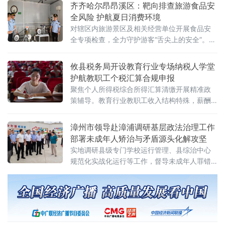
群建设、构建现代气象探测体系方面迈出关键
齐齐哈尔昂昂溪区：靶向排查旅游食品安
一步。港口是国民经济基础性、枢纽型设施。
全风险 护航夏日消费环境
此次修订的《河北省港口条例》共8章7
对辖区内旅游景区及相关经营单位开展食品安
全专项检查，全力守护游客“舌尖上的安全”。此
次检查以旅游景区及周边区域为重点，执法人
员深入各景点附近的大型商超、餐饮服务单位
攸县税务局开设教育行业专场纳税人学堂
及食品经营场所，围绕市场经营主体资质证
护航教职工个税汇算合规申报
照、
聚焦个人所得税综合所得汇算清缴开展精准政
策辅导。教育行业教职工收入结构特殊，薪酬
包含基本工资、课时绩效、劳务报酬等多类所
得，叠加子女教育、
漳州市领导赴漳浦调研基层政法治理工作
部署未成年人矫治与矛盾源头化解攻坚
实地调研县级专门学校运行管理、县综治中心
规范化实战化运行等工作，督导未成年人罪错
矫治、矛盾纠纷源头化解、平安基层治理等重
点工作，现场研判难点堵点、部署攻坚任务。
漳浦县委常委、政法委书记林伟华，县政府二
级调研员陈美慧分别陪同调研。市领导一行来
到漳浦县第十六中