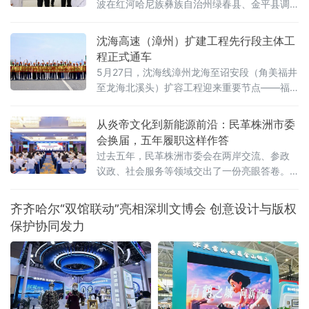
波在红河哈尼族彝族自治州绿春县、金平县调
研时强调，要深入学习贯彻习近平总书记考察
云南重要讲话精神和重要回信精神，落实省委
沈海高速（漳州）扩建工程先行段主体工
要求，牢记嘱托、奋发有为，在新征程上创造
程正式通车
更加美好生活。
5月27日，沈海线漳州龙海至诏安段（角美福井
至龙海北溪头）扩容工程迎来重要节点——福
井枢纽至长洲互通扩建段（除田边中桥、北溪
大桥外）主体工程正式通过交工核验并开放交
从炎帝文化到新能源前沿：民革株洲市委
通。这标志着该路段已具备通车条件，将为厦
会换届，五年履职这样作答
漳两地的交通互联与区域经济发展注入新活
过去五年，民革株洲市委会在两岸交流、参政
力。重点工程突破 打通交通动脉作为福建省高
议政、社会服务等领域交出了一份亮眼答卷。
速公路网规划“一纵”的重要组成部分，沈海高速
以炎帝文化为纽带，架起两岸交流之桥。五年
是连接漳州与厦门的核
来，民革株洲市委会先后协办海峡两岸炎帝神
齐齐哈尔“双馆联动”亮相深圳文博会 创意设计与版权
农文化交流大会、华灿·2025海峡两岸青少年跆
保护协同发力
拳道公开赛等重