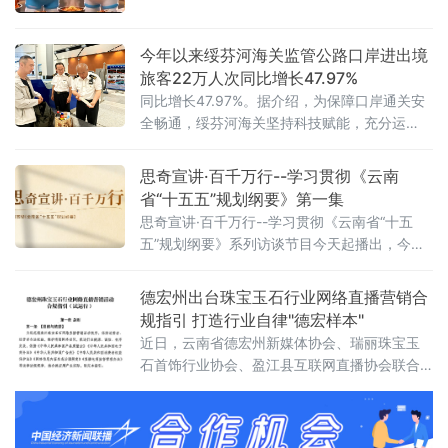
亲子娱乐夜经济打卡于一体的边境夏日盛会即
将展现在世人面前，届时40个美食摊上演一场
让市民、游客、俄罗斯友人一站式吃遍中俄，
今年以来绥芬河海关监管公路口岸进出境
畅玩遛娃、选购好物。
旅客22万人次同比增长47.97%
同比增长47.97%。据介绍，为保障口岸通关安
全畅通，绥芬河海关坚持科技赋能，充分运
用“机检+人工”模式，依托非侵入式查验设备快
速锁定高风险行李物品，结合人工开
思奇宣讲·百千万行--学习贯彻《云南
省“十五五”规划纲要》第一集
思奇宣讲·百千万行--学习贯彻《云南省“十五
五”规划纲要》系列访谈节目今天起播出，今天
播出第一集。
德宏州出台珠宝玉石行业网络直播营销合
规指引 打造行业自律"德宏样本"
近日，云南省德宏州新媒体协会、瑞丽珠宝玉
石首饰行业协会、盈江县互联网直播协会联合
发布《德宏州珠宝玉石行业网络直播营销活动
合规指引（试运行）》。这是云南省内首个针
对珠宝玉石直播行业的系统性自律规范，标志