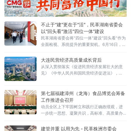
场景解题、协同联动，累计培训2.5万余人次，
推动形成“学AI、懂AI、用AI”的履职新常态。
不止于"建"更在于"活"，民革湖南省委会
以"回头看"激活"四位一体"建设
民革湖南省委会将"四位一体"建设"回头看"作为
全面检视、系统提升的重要契机。6月16日，湖
南省人民政府副省长、民革湖南省委会主委蒋
涤非率队深入基层一线调研，推动各级组织
大连民营经济高质量成长背后
从"建起来"向"用起来""活起来"转变。蒋涤非一
从深入贯彻落实《促进民营经济发展壮大的意
行先后走访湖南民革党员之家、长沙民革党员
见》《中华人民共和国民营经济促进法》，
之家及民革党史教育基地——湖南和平解放史
到“信易贷”从3万户惠及20万户，从涉企检查“做
事陈列馆（程潜公馆），实地了解阵地运行机
减法”到营商环境“做加法”，大连市始终与民营
制、活动成效和日常管理情况，民革湖南省委
企业想在一起、站在一起、干在一起。今年一
第七届福建漳州（龙海）食品博览会筹备
会
季度，全市民营经济经营主体占比超95.5%，
工作推进会召开
进出口总值占比60.9%……
动员全区上下牢固树立和践行正确政绩观，进
一步统一思想、凝聚共识，高标准、高质量办
好第七届食博会。龙海区委书记叶毓、区长陈
艺章出席并讲话。
建管并重 以用为先 - 民革株洲市委会