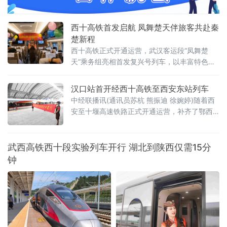
着德宏珠宝玉石产业在规范化、法治化道路上
迈出重要一步。
西十高铁首发启航 凤舞楚天伴旅客共赴秦
楚新程
西十高铁正式开通运营，武汉客运段“凤舞楚
天”乘务组亮相首发复兴号列车，以丰富特色文
娱活动、暖心定制文创服务，为广大旅客打造
满含荆楚风韵的专属首发之旅。
汉口站首开经西十高铁至西安东站列车
中经联播讯(通讯员苏杭 熊振迪 徐婉婷)随着西
安至十堰高速铁路正式开通运营，补齐了鄂西
北高铁网络关键短板，武汉至西安高铁通道实
现全线贯通。上午9时30分，首趟汉口开往西安
东站的G3967次列车正点发车，列车途经襄阳
武西高铁西十段实验列车开行 湖北到陕西仅需15分
东站、十堰东站、郧西站、漫川关站、商洛西
钟
站，于12时54分平安抵达西安东站，全程运行
3小时24分钟。