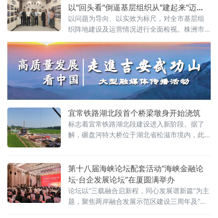
以"回头看"倒逼基层组织从"建起来"迈
向"活起来"
以问题为导向、以实效为标尺，对全市基层组
织阵地建设及运营情况进行全面检视。株洲市
政协副主席、市数据局（市行政审批局）局
长、民革株洲市委会主委程轶辉带队调研。调
研组先后走访株洲民革党员之家及天元一支部
党员之家，实地察看阵地硬件设施、文化展
示、功能规划及多媒体配置等基础条件，并听
取民革醴陵市委会及市机关支部、天
宜常铁路湖北段首个桥梁墩身开始浇筑
标志着宜常铁路湖北段建设进入新阶段。据了
解，碾盘河特大桥位于湖北省松滋市境内，此
次浇筑的54号墩为圆端形实体桥墩墩身，设计
总墩高20米，其中墩身16米，顶帽3米，支墩1
米；设计墩身横向宽度6.71米，纵向宽度3.01
第十八届海峡论坛配套活动“海峡金融论
米，墩身坡率为
坛·台企发展论坛”在厦圆满举办
论坛以“三载融合启新程，同心发展谱新篇”为主
题，聚焦两岸融合发展示范区建设三周年及“十
五五”规划开局关键时点，围绕深化两岸金融合