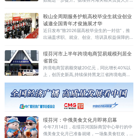
度融合。
绍，外贸运行持续向好得益于海关优化监管服
务的系列举措。今年以来，绥芬河海关全面推
鞍山全周期服务护航高校毕业生就业创业
广应用进境智能卡口通关系统，升级智能查验
诚邀全国青年才俊施展才华
设备，实现驾驶员无感核验、车辆信息自动比
近日发布“致2026届高校毕业生的一封信”，推
对，有效压缩单车通关时间。在公路口岸，跨
出涵盖求职、就业、创业、培训及权益保障的
境货车
全链条服务举措，诚邀全国青年才俊赴鞍扎根
发展。鞍山市人力资源和就业服务中心表示，
绥芬河市上半年跨境电商贸易规模列居全
当地正以务实政策和精准服务，全力构建更优
省首位
就业创业生态，为青年群体施展才华搭建广阔
跨境电商贸易额突破20亿元，同比增长40%以
平台。据介绍，鞍山市委、市政府围绕高校毕
上，创历史新高,持续保持黑龙江省跨境电商贸
业生需求，推出一系列暖心举措。对于正在求
易规模首位。据了解，绥芬河市跨境电商产业
职的毕业生，可到市县两级公共
实现稳步扩容，得益于持续完善产业配套、创
新出海模式、优化通关服务，不断夯实跨境电
商产业根基。有关人士介绍，绥芬河立足中俄
口岸枢纽区位，加快跨境电商基础设施建设，
推动Ozon、Wildberries两大俄罗斯主流电商平
绥芬河：中俄美食文化月即将启幕
今年7月14日，在绥芬河国际商贸中心举行的中
俄美食文化月已准备就绪，一场集美食狂欢，