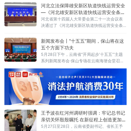
作、提升台企融资服务、促进产业转型升级等
河北立法保障雄安新区轨道快线运营安全
开展务实研讨，吸引两岸专家学者、台胞台
—《河北雄安新区轨道快线运营安全条
企、金融机构200余人参会，以金融活水助推福
例》看点解读
河北省第十四届人大常委会第二十一次会议表
建加快打造台胞
决通过了《河北雄安新区轨道快线运营安全条
例》，将于今年7月1日起施行，是京津冀首部
跨区域轨道交通运营安全管理的地方性法规
新闻发布会丨“十五五”期间，保山将在这
五个方面下功夫
5月28日下午，云南省“开局起步‘十五五’”主题
系列新闻发布会·保山专场在云南海埂会堂召
开，保山市人民政府主要负责人介绍“十五五”时
期保山市经济社会发展的总体目标、重点工
作，并回答记者提问。“十四五”时期，保山市紧
扣省委、省政府“3815”战略发展目标，扎实推
进系列三年行动，推动全市高质量发展取得显
著成效。五年来，全市经济总量稳步攀升，地
区生产总值突破1300亿元，人均GDP达到5.6
万元；发展动
王予波在红河州调研时强调：牢记总书记
亲切关怀殷殷嘱托 在新征程上创造更加美
好生活
5月27日至28日，云南省委副书记、省长王予