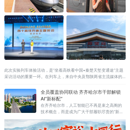
此次实验列车体验活动，是“坐着高铁看中国•秦楚天堑变通途”主题
采访活动的重要一环。在列车上，来自中央及鄂陕两省主流媒体的
100余名记者，纷纷聚焦武西高铁西十段开通后，会有哪些不一样的
体验。“龙韵骧梦”乘务组值乘实验
全员覆盖协同联动 齐齐哈尔市干部解锁
AI“新标配”
在齐齐哈尔市，人工智能已不再是束之高阁的
技术概念，而是成为广大干部履职尽责的“新标
配”。今年以来，该市将干部AI应用能力提升作
为服务产业升级的关键一招，突出全员覆盖、