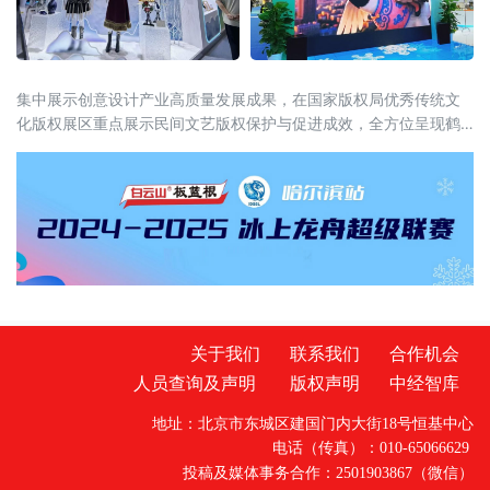
集中展示创意设计产业高质量发展成果，在国家版权局优秀传统文
化版权展区重点展示民间文艺版权保护与促进成效，全方位呈现鹤
城文化创新与产权保护协同并进的新态势。文创精品集中亮相 彰显
鹤城文化底蕴本次参展聚焦数字文
关于我们
联系我们
合作机会
人员查询及声明
版权声明
中经智库
地址：北京市东城区建国门内大街18号恒基中心
电话（传真）：010-65066629
投稿及媒体事务合作：2501903867（微信）