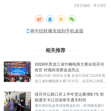
【责任编辑：李文闻】
将中经联播添加到手机桌面
相关推荐
2026年黑龙江省巾帼电商大赛在绥芬河
收官 对俄跨境赛道成亮点
为期3天的 “村村女主播 乡乡巾话筒”2026年黑
龙江省巾帼电商大赛7月31日，在百年口岸绥芬
河落幕。本次大赛由黑龙江省妇联、省农业农
村厅、省商务厅、省文化和旅游厅共同主办，
绥芬河公路口岸上半年货运量增8.1% 智
牡丹江市妇联、绥芬河市妇联等单位承办，旨
能通关卡口压缩单车通关时间
在落实全国妇联“支持女性在新业态就业增收”部
通关便利化改革持续释放红利，跨境物流通行
署，推进“数字龙江”与巾帼电商技能提升行动深
效能进一步提升。据绥芬河海关相关负责人介