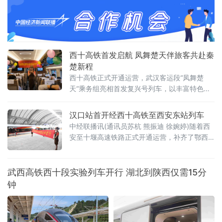
合规指引（试运行）》。这是云南省内首个针
对珠宝玉石直播行业的系统性自律规范，标志
着德宏珠宝玉石产业在规范化、法治化道路上
迈出重要一步。
西十高铁首发启航 凤舞楚天伴旅客共赴秦
楚新程
西十高铁正式开通运营，武汉客运段“凤舞楚
天”乘务组亮相首发复兴号列车，以丰富特色文
娱活动、暖心定制文创服务，为广大旅客打造
满含荆楚风韵的专属首发之旅。
汉口站首开经西十高铁至西安东站列车
中经联播讯(通讯员苏杭 熊振迪 徐婉婷)随着西
安至十堰高速铁路正式开通运营，补齐了鄂西
北高铁网络关键短板，武汉至西安高铁通道实
现全线贯通。上午9时30分，首趟汉口开往西安
东站的G3967次列车正点发车，列车途经襄阳
武西高铁西十段实验列车开行 湖北到陕西仅需15分
东站、十堰东站、郧西站、漫川关站、商洛西
钟
站，于12时54分平安抵达西安东站，全程运行
3小时24分钟。