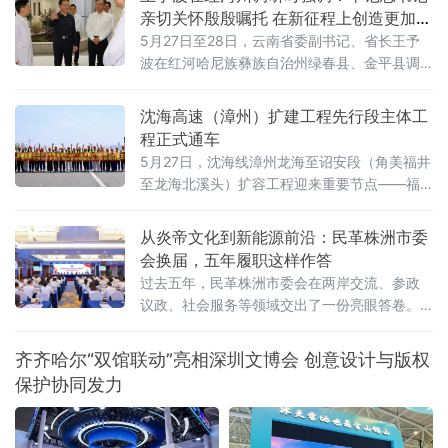
亲切关怀殷殷嘱托 在新征程上创造更加美
好生活
5月27日至28日，云南省委副书记、省长王予
波在红河哈尼族彝族自治州绿春县、金平县调
研时强调，要深入学习贯彻习近平总书记考察
云南重要讲话精神和重要回信精神，落实省委
沈海高速（漳州）扩建工程先行段主体工
要求，牢记嘱托、奋发有为，在新征程上创造
程正式通车
更加美好生活。
5月27日，沈海线漳州龙海至诏安段（角美福井
至龙海北溪头）扩容工程迎来重要节点——福
井枢纽至长洲互通扩建段（除田边中桥、北溪
大桥外）主体工程正式通过交工核验并开放交
从炎帝文化到新能源前沿：民革株洲市委
通。这标志着该路段已具备通车条件，将为厦
会换届，五年履职这样作答
漳两地的交通互联与区域经济发展注入新活
过去五年，民革株洲市委会在两岸交流、参政
力。重点工程突破 打通交通动脉作为福建省高
议政、社会服务等领域交出了一份亮眼答卷。
速公路网规划“一纵”的重要组成部分，沈海高速
以炎帝文化为纽带，架起两岸交流之桥。五年
是连接漳州与厦门的核
来，民革株洲市委会先后协办海峡两岸炎帝神
齐齐哈尔“双馆联动”亮相深圳文博会 创意设计与版权
农文化交流大会、华灿·2025海峡两岸青少年跆
保护协同发力
拳道公开赛等重