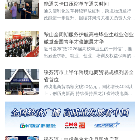
牡丹江市妇联、绥芬河市妇联等单位承办，旨
能通关卡口压缩单车通关时间
在落实全国妇联“支持女性在新业态就业增收”部
通关便利化改革持续释放红利，跨境物流通行
署，推进“数字龙江”与巾帼电商技能提升行动深
效能进一步提升。据绥芬河海关相关负责人介
度融合。
绍，外贸运行持续向好得益于海关优化监管服
务的系列举措。今年以来，绥芬河海关全面推
鞍山全周期服务护航高校毕业生就业创业
广应用进境智能卡口通关系统，升级智能查验
诚邀全国青年才俊施展才华
设备，实现驾驶员无感核验、车辆信息自动比
近日发布“致2026届高校毕业生的一封信”，推
对，有效压缩单车通关时间。在公路口岸，跨
出涵盖求职、就业、创业、培训及权益保障的
境货车
全链条服务举措，诚邀全国青年才俊赴鞍扎根
发展。鞍山市人力资源和就业服务中心表示，
绥芬河市上半年跨境电商贸易规模列居全
当地正以务实政策和精准服务，全力构建更优
省首位
就业创业生态，为青年群体施展才华搭建广阔
跨境电商贸易额突破20亿元，同比增长40%以
平台。据介绍，鞍山市委、市政府围绕高校毕
上，创历史新高,持续保持黑龙江省跨境电商贸
业生需求，推出一系列暖心举措。对于正在求
易规模首位。据了解，绥芬河市跨境电商产业
职的毕业生，可到市县两级公共
实现稳步扩容，得益于持续完善产业配套、创
新出海模式、优化通关服务，不断夯实跨境电
商产业根基。有关人士介绍，绥芬河立足中俄
口岸枢纽区位，加快跨境电商基础设施建设，
推动Ozon、Wildberries两大俄罗斯主流电商平
绥芬河：中俄美食文化月即将启幕