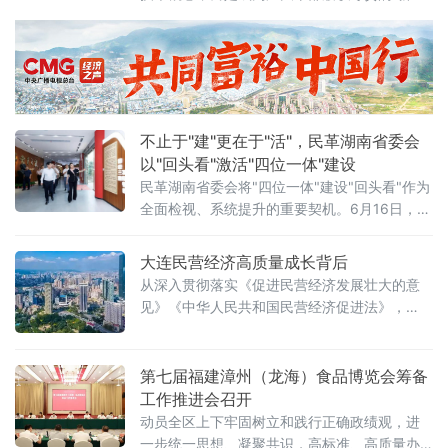
配”。今年以来，该市将干部AI应用能力提升作
为服务产业升级的关键一招，突出全员覆盖、
场景解题、协同联动，累计培训2.5万余人次，
推动形成“学AI、懂AI、用AI”的履职新常态。
不止于"建"更在于"活"，民革湖南省委会
以"回头看"激活"四位一体"建设
民革湖南省委会将"四位一体"建设"回头看"作为
全面检视、系统提升的重要契机。6月16日，湖
南省人民政府副省长、民革湖南省委会主委蒋
涤非率队深入基层一线调研，推动各级组织
大连民营经济高质量成长背后
从"建起来"向"用起来""活起来"转变。蒋涤非一
从深入贯彻落实《促进民营经济发展壮大的意
行先后走访湖南民革党员之家、长沙民革党员
见》《中华人民共和国民营经济促进法》，
之家及民革党史教育基地——湖南和平解放史
到“信易贷”从3万户惠及20万户，从涉企检查“做
事陈列馆（程潜公馆），实地了解阵地运行机
减法”到营商环境“做加法”，大连市始终与民营
制、活动成效和日常管理情况，民革湖南省委
企业想在一起、站在一起、干在一起。今年一
第七届福建漳州（龙海）食品博览会筹备
会
季度，全市民营经济经营主体占比超95.5%，
工作推进会召开
进出口总值占比60.9%……
动员全区上下牢固树立和践行正确政绩观，进
一步统一思想、凝聚共识，高标准、高质量办