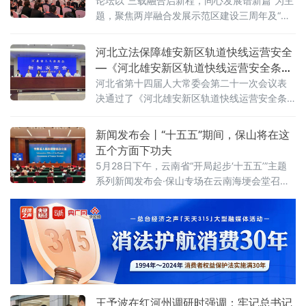
论坛以“三载融合启新程，同心发展谱新篇”为主
题，聚焦两岸融合发展示范区建设三周年及“十
五五”规划开局关键时点，围绕深化两岸金融合
作、提升台企融资服务、促进产业转型升级等
河北立法保障雄安新区轨道快线运营安全
开展务实研讨，吸引两岸专家学者、台胞台
—《河北雄安新区轨道快线运营安全条
企、金融机构200余人参会，以金融活水助推福
例》看点解读
河北省第十四届人大常委会第二十一次会议表
建加快打造台胞
决通过了《河北雄安新区轨道快线运营安全条
例》，将于今年7月1日起施行，是京津冀首部
跨区域轨道交通运营安全管理的地方性法规
新闻发布会丨“十五五”期间，保山将在这
五个方面下功夫
5月28日下午，云南省“开局起步‘十五五’”主题
系列新闻发布会·保山专场在云南海埂会堂召
开，保山市人民政府主要负责人介绍“十五五”时
期保山市经济社会发展的总体目标、重点工
作，并回答记者提问。“十四五”时期，保山市紧
扣省委、省政府“3815”战略发展目标，扎实推
进系列三年行动，推动全市高质量发展取得显
著成效。五年来，全市经济总量稳步攀升，地
区生产总值突破1300亿元，人均GDP达到5.6
万元；发展动
王予波在红河州调研时强调：牢记总书记