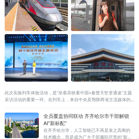
此次实验列车体验活动，是“坐着高铁看中国•秦楚天堑变通途”主题
采访活动的重要一环。在列车上，来自中央及鄂陕两省主流媒体的
100余名记者，纷纷聚焦武西高铁西十段开通后，会有哪些不一样的
体验。“龙韵骧梦”乘务组值乘实验
全员覆盖协同联动 齐齐哈尔市干部解锁
AI“新标配”
在齐齐哈尔市，人工智能已不再是束之高阁的
技术概念，而是成为广大干部履职尽责的“新标