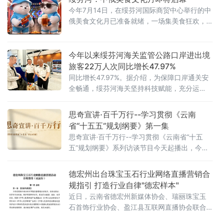
今年7月14日，在绥芬河国际商贸中心举行的中
俄美食文化月已准备就绪，一场集美食狂欢，
亲子娱乐夜经济打卡于一体的边境夏日盛会即
将展现在世人面前，届时40个美食摊上演一场
让市民、游客、俄罗斯友人一站式吃遍中俄，
今年以来绥芬河海关监管公路口岸进出境
畅玩遛娃、选购好物。
旅客22万人次同比增长47.97%
同比增长47.97%。据介绍，为保障口岸通关安
全畅通，绥芬河海关坚持科技赋能，充分运
用“机检+人工”模式，依托非侵入式查验设备快
速锁定高风险行李物品，结合人工开
思奇宣讲·百千万行--学习贯彻《云南
省“十五五”规划纲要》第一集
思奇宣讲·百千万行--学习贯彻《云南省“十五
五”规划纲要》系列访谈节目今天起播出，今天
播出第一集。
德宏州出台珠宝玉石行业网络直播营销合
规指引 打造行业自律"德宏样本"
近日，云南省德宏州新媒体协会、瑞丽珠宝玉
石首饰行业协会、盈江县互联网直播协会联合
发布《德宏州珠宝玉石行业网络直播营销活动