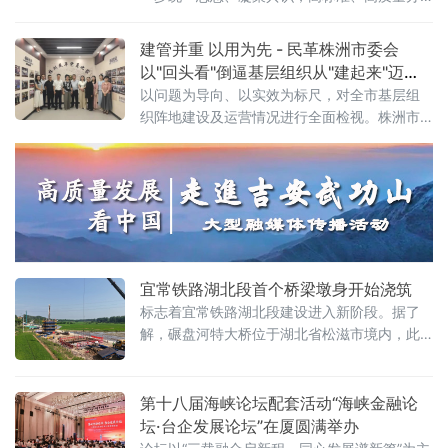
好第七届食博会。龙海区委书记叶毓、区长陈
艺章出席并讲话。
建管并重 以用为先 - 民革株洲市委会
以"回头看"倒逼基层组织从"建起来"迈
向"活起来"
以问题为导向、以实效为标尺，对全市基层组
织阵地建设及运营情况进行全面检视。株洲市
政协副主席、市数据局（市行政审批局）局
长、民革株洲市委会主委程轶辉带队调研。调
研组先后走访株洲民革党员之家及天元一支部
党员之家，实地察看阵地硬件设施、文化展
示、功能规划及多媒体配置等基础条件，并听
取民革醴陵市委会及市机关支部、天
宜常铁路湖北段首个桥梁墩身开始浇筑
标志着宜常铁路湖北段建设进入新阶段。据了
解，碾盘河特大桥位于湖北省松滋市境内，此
次浇筑的54号墩为圆端形实体桥墩墩身，设计
总墩高20米，其中墩身16米，顶帽3米，支墩1
米；设计墩身横向宽度6.71米，纵向宽度3.01
第十八届海峡论坛配套活动“海峡金融论
米，墩身坡率为
坛·台企发展论坛”在厦圆满举办