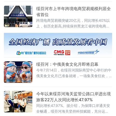
全链条服务举措，诚邀全国青年才俊赴鞍扎根
发展。鞍山市人力资源和就业服务中心表示，
绥芬河市上半年跨境电商贸易规模列居全
当地正以务实政策和精准服务，全力构建更优
省首位
就业创业生态，为青年群体施展才华搭建广阔
跨境电商贸易额突破20亿元，同比增长40%以
平台。据介绍，鞍山市委、市政府围绕高校毕
上，创历史新高,持续保持黑龙江省跨境电商贸
业生需求，推出一系列暖心举措。对于正在求
易规模首位。据了解，绥芬河市跨境电商产业
职的毕业生，可到市县两级公共
实现稳步扩容，得益于持续完善产业配套、创
新出海模式、优化通关服务，不断夯实跨境电
商产业根基。有关人士介绍，绥芬河立足中俄
口岸枢纽区位，加快跨境电商基础设施建设，
推动Ozon、Wildberries两大俄罗斯主流电商平
绥芬河：中俄美食文化月即将启幕
今年7月14日，在绥芬河国际商贸中心举行的中
俄美食文化月已准备就绪，一场集美食狂欢，
亲子娱乐夜经济打卡于一体的边境夏日盛会即
将展现在世人面前，届时40个美食摊上演一场
让市民、游客、俄罗斯友人一站式吃遍中俄，
今年以来绥芬河海关监管公路口岸进出境
畅玩遛娃、选购好物。
旅客22万人次同比增长47.97%
同比增长47.97%。据介绍，为保障口岸通关安
全畅通，绥芬河海关坚持科技赋能，充分运