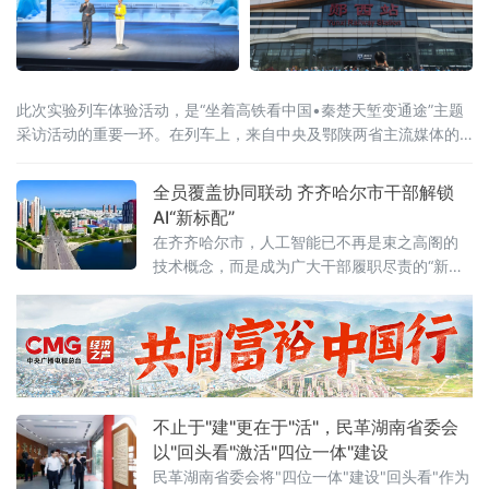
此次实验列车体验活动，是“坐着高铁看中国•秦楚天堑变通途”主题
采访活动的重要一环。在列车上，来自中央及鄂陕两省主流媒体的
100余名记者，纷纷聚焦武西高铁西十段开通后，会有哪些不一样的
体验。“龙韵骧梦”乘务组值乘实验
全员覆盖协同联动 齐齐哈尔市干部解锁
AI“新标配”
在齐齐哈尔市，人工智能已不再是束之高阁的
技术概念，而是成为广大干部履职尽责的“新标
配”。今年以来，该市将干部AI应用能力提升作
为服务产业升级的关键一招，突出全员覆盖、
场景解题、协同联动，累计培训2.5万余人次，
推动形成“学AI、懂AI、用AI”的履职新常态。
不止于"建"更在于"活"，民革湖南省委会
以"回头看"激活"四位一体"建设
民革湖南省委会将"四位一体"建设"回头看"作为