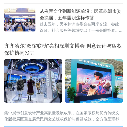
井枢纽至长洲互通扩建段（除田边中桥、北溪
大桥外）主体工程正式通过交工核验并开放交
从炎帝文化到新能源前沿：民革株洲市委
通。这标志着该路段已具备通车条件，将为厦
会换届，五年履职这样作答
漳两地的交通互联与区域经济发展注入新活
过去五年，民革株洲市委会在两岸交流、参政
力。重点工程突破 打通交通动脉作为福建省高
议政、社会服务等领域交出了一份亮眼答卷。
速公路网规划“一纵”的重要组成部分，沈海高速
以炎帝文化为纽带，架起两岸交流之桥。五年
是连接漳州与厦门的核
来，民革株洲市委会先后协办海峡两岸炎帝神
齐齐哈尔“双馆联动”亮相深圳文博会 创意设计与版权
农文化交流大会、华灿·2025海峡两岸青少年跆
保护协同发力
拳道公开赛等重
集中展示创意设计产业高质量发展成果，在国家版权局优秀传统文
化版权展区重点展示民间文艺版权保护与促进成效，全方位呈现鹤
城文化创新与产权保护协同并进的新态势。文创精品集中亮相 彰显