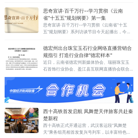
用“机检+人工”模式，依托非侵入式查验设备快
速锁定高风险行李物品，结合人工开
思奇宣讲·百千万行--学习贯彻《云南
省“十五五”规划纲要》第一集
思奇宣讲·百千万行--学习贯彻《云南省“十五
五”规划纲要》系列访谈节目今天起播出，今天
播出第一集。
德宏州出台珠宝玉石行业网络直播营销合
规指引 打造行业自律"德宏样本"
近日，云南省德宏州新媒体协会、瑞丽珠宝玉
石首饰行业协会、盈江县互联网直播协会联合
发布《德宏州珠宝玉石行业网络直播营销活动
合规指引（试运行）》。这是云南省内首个针
对珠宝玉石直播行业的系统性自律规范，标志
着德宏珠宝玉石产业在规范化、法治化道路上
迈出重要一步。
西十高铁首发启航 凤舞楚天伴旅客共赴秦
楚新程
西十高铁正式开通运营，武汉客运段“凤舞楚
天”乘务组亮相首发复兴号列车，以丰富特色文