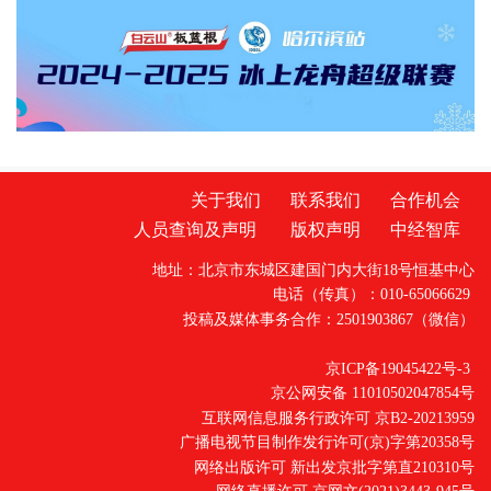
鹤城文化底蕴本次参展聚焦数字文
关于我们
联系我们
合作机会
人员查询及声明
版权声明
中经智库
地址：北京市东城区建国门内大街18号恒基中心
电话（传真）：010-65066629
投稿及媒体事务合作：2501903867（微信）
京ICP备19045422号-3
京公网安备 11010502047854号
互联网信息服务行政许可 京B2-20213959
广播电视节目制作发行许可(京)字第20358号
网络出版许可 新出发京批字第直210310号