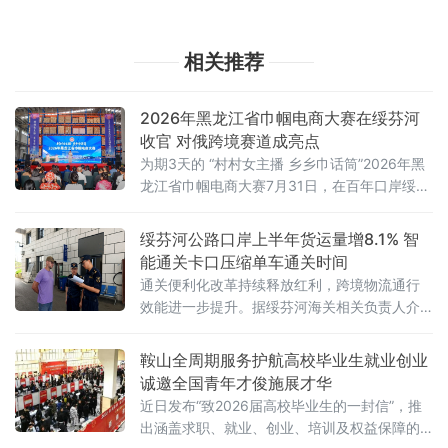
相关推荐
2026年黑龙江省巾帼电商大赛在绥芬河
收官 对俄跨境赛道成亮点
为期3天的 “村村女主播 乡乡巾话筒”2026年黑
龙江省巾帼电商大赛7月31日，在百年口岸绥芬
河落幕。本次大赛由黑龙江省妇联、省农业农
村厅、省商务厅、省文化和旅游厅共同主办，
绥芬河公路口岸上半年货运量增8.1% 智
牡丹江市妇联、绥芬河市妇联等单位承办，旨
能通关卡口压缩单车通关时间
在落实全国妇联“支持女性在新业态就业增收”部
通关便利化改革持续释放红利，跨境物流通行
署，推进“数字龙江”与巾帼电商技能提升行动深
效能进一步提升。据绥芬河海关相关负责人介
度融合。
绍，外贸运行持续向好得益于海关优化监管服
务的系列举措。今年以来，绥芬河海关全面推
鞍山全周期服务护航高校毕业生就业创业
广应用进境智能卡口通关系统，升级智能查验
诚邀全国青年才俊施展才华
设备，实现驾驶员无感核验、车辆信息自动比
近日发布“致2026届高校毕业生的一封信”，推
对，有效压缩单车通关时间。在公路口岸，跨
出涵盖求职、就业、创业、培训及权益保障的
境货车