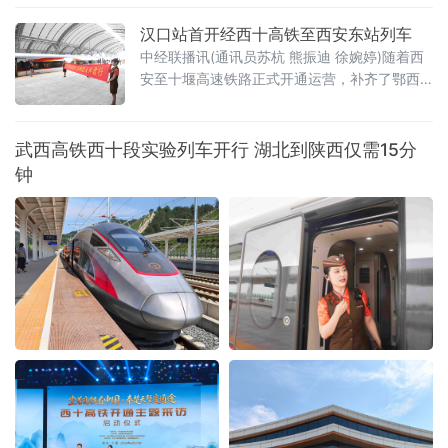
娱活动、暖心定制文创服务，为广大旅客打造
满含荆楚风韵的专属首发之旅。
汉口站首开经西十高铁至西安东站列车
中经联播讯(通讯员苏杭 熊振迪 徐婉婷)随着西
安至十堰高速铁路正式开通运营，补齐了鄂西
北高铁网络关键短板，武汉至西安高铁通道实
现全线贯通。上午9时30分，首趟汉口开往西安
东站的G3967次列车正点发车，列车途经襄阳
武西高铁西十段实验列车开行 湖北到陕西仅需15分
东站、十堰东站、郧西站、漫川关站、商洛西
钟
站，于12时54分平安抵达西安东站，全程运行
3小时24分钟。