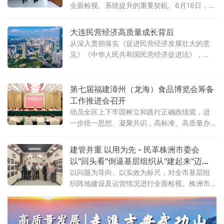
全面检视、系统提升的重要契机。6月16日，湖
南省人民政府副省长、民革湖南省委会主委蒋
涤非率队深入基层一线调研，推动各级组织
大连民营经济高质量成长背后
从"建起来"向"用起来""活起来"转变。蒋涤非一
从深入贯彻落实《促进民营经济发展壮大的意
行先后走访湖南民革党员之家、长沙民革党员
见》《中华人民共和国民营经济促进法》，
之家及民革党史教育基地——湖南和平解放史
到“信易贷”从3万户惠及20万户，从涉企检查“做
事陈列馆（程潜公馆），实地了解阵地运行机
减法”到营商环境“做加法”，大连市始终与民营
制、活动成效和日常管理情况，民革湖南省委
企业想在一起、站在一起、干在一起。今年一
第七届福建漳州（龙海）食品博览会筹备
会
季度，全市民营经济经营主体占比超95.5%，
工作推进会召开
进出口总值占比60.9%……
动员全区上下牢固树立和践行正确政绩观，进
一步统一思想、凝聚共识，高标准、高质量办
好第七届食博会。龙海区委书记叶毓、区长陈
艺章出席并讲话。
建管并重 以用为先 - 民革株洲市委会
以"回头看"倒逼基层组织从"建起来"迈
向"活起来"
以问题为导向、以实效为标尺，对全市基层组
织阵地建设及运营情况进行全面检视。株洲市
政协副主席、市数据局（市行政审批局）局
长、民革株洲市委会主委程轶辉带队调研。调
研组先后走访株洲民革党员之家及天元一支部