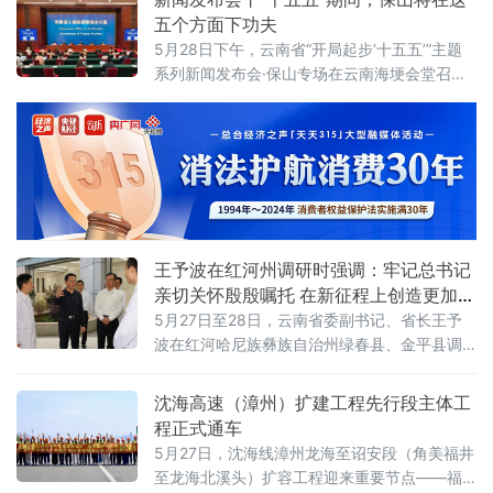
五个方面下功夫
5月28日下午，云南省“开局起步‘十五五’”主题
系列新闻发布会·保山专场在云南海埂会堂召
开，保山市人民政府主要负责人介绍“十五五”时
期保山市经济社会发展的总体目标、重点工
作，并回答记者提问。“十四五”时期，保山市紧
扣省委、省政府“3815”战略发展目标，扎实推
进系列三年行动，推动全市高质量发展取得显
著成效。五年来，全市经济总量稳步攀升，地
区生产总值突破1300亿元，人均GDP达到5.6
万元；发展动
王予波在红河州调研时强调：牢记总书记
亲切关怀殷殷嘱托 在新征程上创造更加美
好生活
5月27日至28日，云南省委副书记、省长王予
波在红河哈尼族彝族自治州绿春县、金平县调
研时强调，要深入学习贯彻习近平总书记考察
云南重要讲话精神和重要回信精神，落实省委
沈海高速（漳州）扩建工程先行段主体工
要求，牢记嘱托、奋发有为，在新征程上创造
程正式通车
更加美好生活。
5月27日，沈海线漳州龙海至诏安段（角美福井
至龙海北溪头）扩容工程迎来重要节点——福