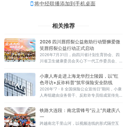
将中经联播添加到手机桌面
相关推荐
2026 四川唇腭裂公益救助行动暨狮爱微
笑唇腭裂公益行动正式启动
2026年7月31日，由四川省计划生育协会、四
川省卫生健康委员会关心下一代工作委员会、
南充市卫生健康委员会、微笑明天慈善基金
会、逸杰国际慈善基金会、首都医科大学附属
小康人寿走进上海龙华烈士陵园，以“红
北京安贞医院南充医院・南充市中心医院联合
色寻访+反诈科普”筑牢保险安全防线
中国狮子联会浙江代表处等爱心机构共同主办
2026年“7・8 全国保险公众宣传日”期间，小康
的 "2026 四川唇腭裂公益救助行动暨狮爱微笑
人寿组建由业务骨干、反欺诈专员组成宣传先
唇腭裂公益行动" 启动仪式在南充隆重举行。
锋队，走进上海龙华烈士陵园，开展以“保险保
障千万家，反诈行动靠大家”为主题的线下反保
铁路大连段：南北雷锋号“云上”共建庆八
险欺诈专项宣传活动，在红色文旅场景中面向
一
往来市民普及反诈知识，揭露各类保险诈骗套
跨越南北千里山河，以视频连线的形式隔空互
路，守护群众财产安全。