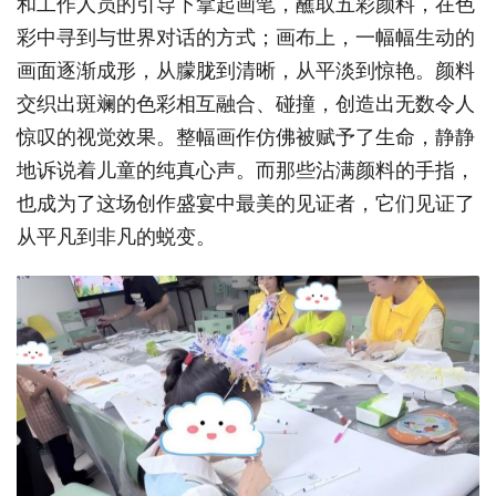
和工作人员的引导下拿起画笔，蘸取五彩颜料，在色
彩中寻到与世界对话的方式；画布上，一幅幅生动的
画面逐渐成形，从朦胧到清晰，从平淡到惊艳。颜料
交织出斑斓的色彩相互融合、碰撞，创造出无数令人
惊叹的视觉效果。整幅画作仿佛被赋予了生命，静静
地诉说着儿童的纯真心声。而那些沾满颜料的手指，
也成为了这场创作盛宴中最美的见证者，它们见证了
从平凡到非凡的蜕变。