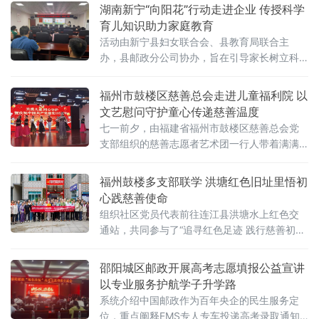
湖南新宁“向阳花”行动走进企业 传授科学
育儿知识助力家庭教育
活动由新宁县妇女联合会、县教育局联合主
办，县邮政分公司协办，旨在引导家长树立科
学育儿观念，提升家庭教育能力。讲座邀请家
庭教育专业讲师，以“影响孩子一生的五大能
福州市鼓楼区慈善总会走进儿童福利院 以
力”为主线，围绕0至6岁婴幼儿在大运动能力、
文艺慰问守护童心传递慈善温度
精细动
七一前夕，由福建省福州市鼓楼区慈善总会党
支部组织的慈善志愿者艺术团一行人带着满满
的关怀走进福州市儿童社会福利院开展“关爱儿
童，童心守护”主题慰问暨庆祝共产党建党105
福州鼓楼多支部联学 洪塘红色旧址里悟初
周年活动。当艺术团的志愿者们踏入这座充满
心践慈善使命
爱与希望的院落时，孩子们纯真的笑脸和一声
组织社区党员代表前往连江县洪塘水上红色交
声稚嫩的问候，瞬间拉近了彼此的距离。福利
通站，共同参与了“追寻红色足迹 践行慈善初
院的院长对爱心团队的莅临表达了诚挚谢意，
心”七一主题党日，在红色热土上感悟初心使
一场活动或许能带来短暂的欢愉，
命，汲取奋进力量。参与活动的党员们早早在
邵阳城区邮政开展高考志愿填报公益宣讲
乌山社
以专业服务护航学子升学路
系统介绍中国邮政作为百年央企的民生服务定
位，重点阐释EMS专人专车投递高考录取通知