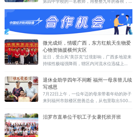
第四中学校的一名教师，用整整九年的春秋，
倾尽个人所有，无私照料两名陷入人生困境的
少年，用超越血缘的亲情与责任，为他们撑起
一片温暖的天空，书写了一曲孝老爱亲的感人
赞歌。爱心缘起：两次义举，为困境少年点亮
希望刘洪波的“父亲”之路，始于1996年。那
年，妻妹刘凤霞
微光成炬，情暖广西，东方红航天生物爱
心物资驰援横州灾区
近日，受台风“美莎克”过境影响，广西多地迎来
持续性极端强降雨，辖区内河流水位迅猛上
涨，多处道路、村落通行受阻，防汛形势严
峻。此次汛情中，横州市为受灾核心区域，六
退休金助学四年不间断 福州一母亲替儿续
蓝水库、云表水库等重点水利设施相继出现漫
写感恩
顶、坝体缺口等重大险情，泄洪洪水致使周边
7月22日上午，一位年迈的母亲带着年幼的孙子
多个村庄受淹，部分区域一度陷入道路、通信
来到福州市鼓楼区慈善总会，从包里取出500元
双重中断的困境。
现金，捐给助学项目。这是她连续第四年以个
人退休金进行捐赠。而这一善举，源于数年前
汨罗市直单位干职工子女暑托班开班
她的儿子曾作为困境学生接受过该会的助学资
助。据了解，多年前，这名学子因家庭经济困
难面临求学压力，经鼓楼区慈善总会筛查认定