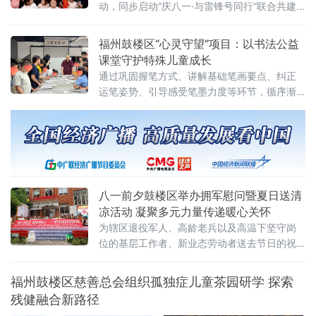
动，同步启动“庆八一·与雷锋号同行”联合共建
主题活动，以铁路特有的方式致敬军旅、传承
雷锋精神，开启南北“雷锋号”深度共建的全新篇
福州鼓楼区“心灵守望”项目：以书法公益
章。当天，驰骋在东北平原的K96次列车车厢
课堂守护特殊儿童成长
内，《当兵的人》《学习雷锋好榜
通过巩固握笔方式、讲解基础笔画要点、纠正
运笔姿势、引导感受笔墨力度等环节，循序渐
进帮助特殊儿童在传统书法练习中获得艺术体
验与情感陪伴。课堂现场，孩子们在水写布上
认真练习横竖撇捺，较
八一前夕鼓楼区举办拥军慰问暨夏日送清
凉活动 凝聚多元力量传递暖心关怀
为辖区退役军人、高龄老兵以及高温下坚守岗
位的基层工作者、新业态劳动者送去节日的祝
福与夏日的清凉。
福州鼓楼区慈善总会组织孤独症儿童茶园研学 探索
残健融合新路径