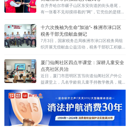
者齐聚一堂，以食育DIY驱散酷暑，在动手实践
在齐齐哈尔市碾子山区东安街道的街头巷尾，
中收获陪伴与成长。活动前期，工作人员精心
有一张看不见却摸得着的“网”，它兜住的是辖区
筹备全套食材，牛乳、椰汁搭配西瓜、火龙
独居老人的衣食冷暖，传递的是基层治理的温
果、芋圆、西米和仙草冻
情暖意。东安街道立足实际，创新实施“一人一
十六次挽袖为生命“加油”- 株洲市渌口区
策”精准帮扶工作法，用常态化、全方位的贴心
税务干部无偿献血侧记
服务，为独居老人的晚年生活撑起了一片晴
7月3日，国家税务总局株洲市渌口区税务局组
空。
织开展无偿献血公益活动，税务干部职工积极
响应，走进株洲市中心血站，以涓涓热血传递
社会温情，以实际行动诠释责任担当。活动现
厦门仙阁社区四点半课堂：深耕儿童安全
场秩序井然，参加献血的干部职工在医护人员
点亮社区共治
引导下，依次完成信息登记、血压测量、血液
近日，厦门市思明区筼筜街道仙阁社区户外公
初筛等流程，分批有序挽袖献血。队伍中，既
益课堂上，几名学龄前儿童手持教学教具，规
有坚持多年参与公益的老同志，也有初次上阵
范完成灭火实操演示，稚嫩清晰的讲解赢得在
的年轻面孔。一袋袋殷红血液，汇聚成税务人
场家长阵阵掌声。
对生命的守护与