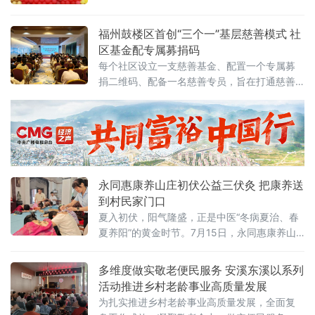
后，获得助学资金支持。在慈善帮扶下，他得
以专注学业，顺利完成学业并走上
福州鼓楼区首创“三个一”基层慈善模式 社
区基金配专属募捐码
每个社区设立一支慈善基金、配置一个专属募
捐二维码、配备一名慈善专员，旨在打通慈善
服务“最后一公里”。在7月17日召开的鼓楼区
2026年度基层慈善工作专题座谈会上，这一模
式获得民政部门肯定。福州市民政局福利慈善
处处长韩云表示，该模式务实可行，具有良好
的示范推广价值。据鼓楼区慈善总会介绍，社
区慈善专
永同惠康养山庄初伏公益三伏灸 把康养送
到村民家门口
夏入初伏，阳气隆盛，正是中医“冬病夏治、春
夏养阳”的黄金时节。7月15日，永同惠康养山
庄立足福建福州永泰同安本土，面向周边邻里
乡亲暖心推出的初伏公益三伏灸活动圆满举
多维度做实敬老便民服务 安溪东溪以系列
办。这场没有繁杂流程、不设参与门槛的家门
活动推进乡村老龄事业高质量发展
口康养惠民行动，以专业古法艾灸、贴心便民
为扎实推进乡村老龄事业高质量发展，全面复
服务，把传统中医药的温热守护送到村民身