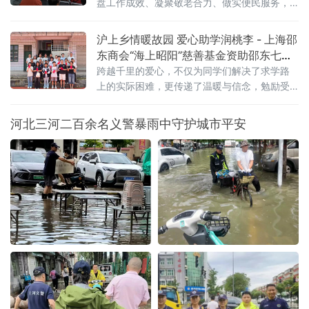
盘工作成效、凝聚敬老合力、做实便民服务，7
边，让千年养生智慧真正融入寻常百姓的夏日
月14日，福建省泉州市安溪县东溪老年协会文
日常。作为山庄深耕乡村康养、服务基
体活动中心开展2026年上半年工作总结、红色
沪上乡情暖故园 爱心助学润桃李 - 上海邵
宣讲、反诈科普、眼科义诊、爱心供餐及入户
东商会“海上昭阳”慈善基金资助邵东七中
慰问等系列敬老惠民活动。
困难学子
跨越千里的爱心，不仅为同学们解决了求学路
上的实际困难，更传递了温暖与信念，勉励受
助学生将社会关爱化为奋进动力，志存高远、
脚踏实
河北三河二百余名义警暴雨中守护城市平安