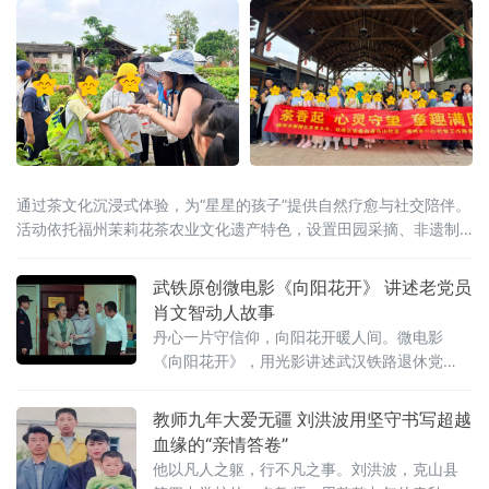
通过茶文化沉浸式体验，为“星星的孩子”提供自然疗愈与社交陪伴。
活动依托福州茉莉花茶农业文化遗产特色，设置田园采摘、非遗制
茶观摩、串花手作等环节。在茶园，孩子们提着竹篮采摘茉莉鲜
花；在茶馆，
武铁原创微电影《向阳花开》 讲述老党员
肖文智动人故事
丹心一片守信仰，向阳花开暖人间。微电影
《向阳花开》，用光影讲述武汉铁路退休党
员、湖北省道德模范肖文智崇德向善、无私奉
献的动人故事。
教师九年大爱无疆 刘洪波用坚守书写超越
血缘的“亲情答卷”
他以凡人之躯，行不凡之事。刘洪波，克山县