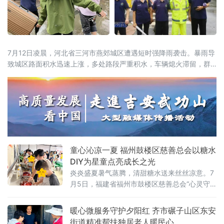
7月12日凌晨，河北省三河市燕郊城区遭遇短时强降雨袭击。暴雨导
致城区路面积水迅速上涨，多处路段严重积水，车辆熄火滞留，群
众出行受阻。面对突发汛情，三河市义警协会紧急启动应急机制，
组织200余名队员奔赴一线，开展交通疏导、抢险救援和隐患排查工
作。12日凌晨起，燕郊城区雨势猛烈，主次干道多处积水，部分路
段通行中断。平安义警队、银龄关爱义警队、环保义警队三支队伍
迅速响
童心沁凉一夏 福州鼓楼区慈善总会以糖水
DIY为星童点亮成长之光
炎炎盛夏暑气蒸腾，清甜糖水送来丝丝凉意。7
月5日，福建省福州市鼓楼区慈善总会“心灵守
望”第四十六期“星童美食小课堂”（夏日清甜糖
水·童心沁凉一夏）在福建省体育中心“心灵守
暖心微服务守护夕阳红 齐市碾子山区东安
望”融合基地温情启幕。十余组星童家庭与志愿
街道精准帮扶独居老人暖民心