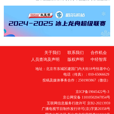
书的专属保障机制，凸显邮政在助力学子圆梦
升学中的责任担当。本次宣讲特邀拥有十三年
志愿填报指导经验的李铭老师现场授课。李铭
老师兼具高校任教与企业管理背景，深谙高校
培
关于我们
联系我们
合作机会
人员查询及声明
版权声明
中经智库
地址：北京市东城区建国门内大街18号恒基中心
电话（传真）：010-65066629
投稿及媒体事务合作：2501903867（微信）
京ICP备19045422号-3
京公网安备 11010502047854号
互联网信息服务行政许可 京B2-20213959
广播电视节目制作发行许可(京)字第20358号