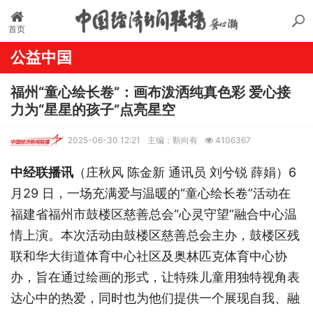
首页
公益中国
福州“童心绘长卷”：画布泼洒纯真色彩 爱心接
力为“星星的孩子”点亮星空
2025-06-30 12:21
主编：靳向有
4106367
中经联播讯
（庄秋风
陈金新
通讯员
刘兮锐
薛娟）
6
月29 日，一场充满爱与温暖的“童心绘长卷”活动在
福建省福州市鼓楼区慈善总会“心灵守望”融合中心温
情上演。本次活动由鼓楼区慈善总会主办，鼓楼区残
联和华大街道体育中心社区及奥林匹克体育中心协
办，旨在通过绘画的形式，让特殊儿童用独特视角表
达心中的热爱，同时也为他们提供一个展现自我、融