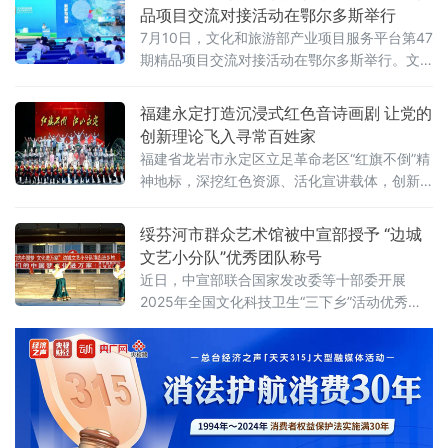
雕作品“万里长城”，详细询问创作历程后，建议
品项目交流对接活动在鄂尔多斯举行
将这件代表当代岫岩玉雕最高水准的国宝级作
7月10日，文化和旅游部产业项目服务平台第47
品陈列于人民大会堂。王巍指出，该作品将中
期精品项目交流对接活动在鄂尔多斯举行。文
华万年玉文化与传统古文明有机交融，生动体
化和旅游部产业发展司、内蒙古自治区文化和
现了中华民族的精神气韵，堪称“文化史上杰
旅游厅负责同志出席活动并致辞。文化和旅游
福建永定打造沉浸式红色音诗画剧 让党的
部产业发展司负责同志表示，本次项目对接活
创新理论飞入寻常百姓家
动聚焦存量提质增效，坚持市场导向、创意赋
福建省龙岩市永定区立足革命老区“红旗不倒”精
能的发展思路，通过业态升级、场景再造、功
神地标，深挖红色资源、活化宣讲载体，创新
能重塑、运营创新，深挖地域特色，以金融为
推出沉浸式音诗画剧《红旗不倒 江山永定》，
文化和旅游产业发展注入持久动能。
把理论课堂搬上舞台、把道理阐释融入故事，
绥芬河市群众艺术馆被中宣部授予 “边城
探索出一条文艺化、场景化、大众化、常态化
文艺小分队”优秀团队称号
的理论宣讲新路径，让党的创新理论真正飞入
近日，中宣部联合国家发改委等十部委开展
寻常百姓家，为推动永定高质量发展凝心聚力
2025年全国文化科技卫生“三下乡”活动优秀团
队和服务标兵推介展示活动，推选100个集体为
优秀团队、100名个人为服务标兵。绥芬河市群
众艺术馆“边城文艺小分队”被评选为优秀团队。