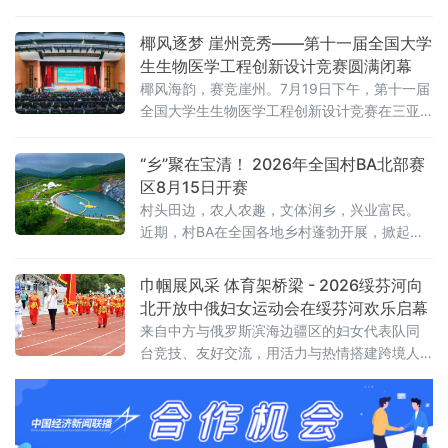
1093名青少年选手齐聚一堂，围绕志愿服务主
题展开创作与诵读比拼。该项赛事已纳入教育
椰风逐梦 崖州竞秀——第十一届全国大学
部2025—2028学年面向中小学生的全国性竞赛
生生物医学工程创新设计竞赛圆满闭幕
活动名单。本次大赛于7月25日至26日举行。
椰风海韵，赛竞崖州。7月19日下午，第十一届
参赛选手以文字抒发情怀
全国大学生生物医学工程创新设计竞赛在三亚
崖州湾科技城圆满闭幕。经线上评审筛选，来
自清华大学、北京大学等290所高校及科研机构
“乡”聚在宝清！ 2026年全国村BA北部赛
1751支队伍赴海南大学崖州校区开展线下决
区8月15日开赛
赛。
村头田边，农人农趣，文体润乡，兴业富民。
近期，村BA在全国各地乡村蓬勃开展，掀起了
全民健身热潮，极大丰富了农民群众精神文化
生活。黑龙江把赛事办到边境乡村，以体育赋
巾帼展风采 体育架桥梁 - 2026绥芬河向
能兴边富民；山东策划推出“跟着村BA游乡村”
北开放中俄妇女运动会在绥芬河欢乐启幕
主题活动，串联整合乡村文旅资源，让赛场扎
来自中方与俄罗斯滨海边疆区的妇女代表队同
根田间地头
台竞技、友好交流，用活力与热情搭建跨境人
文交流新平台，助力向北开放新高地建设。