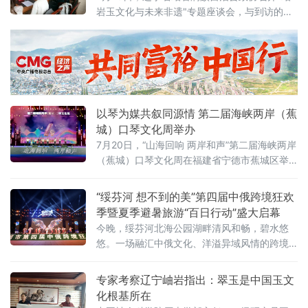
岩玉文化与未来非遗"专题座谈会，与到访的上
海大学社会学院调研团队共议玉文化产业高质
量发展路径。县政协主席孔华、副主席刘丹峰
出席会议并讲话。座谈会上，与会人员共同观
看了上海大学调研团队在岫岩实地走访、采样
记录的专题视频。孔华向调研团队赠送《岫岩
玉图谱史录》等三部专业典籍，为课题研究提
以琴为媒共叙同源情 第二届海峡两岸（蕉
供本地史料支撑。孔华表示，岫岩玉历史悠
城）口琴文化周举办
7月20日，“山海回响 两岸和声”第二届海峡两岸
（蕉城）口琴文化周在福建省宁德市蕉城区举
行。来自海峡两岸的口琴乐团音乐人、文艺代
表齐聚一堂，以琴为媒、以乐会友，共叙两岸
“绥芬河 想不到的美”第四届中俄跨境狂欢
同根同源的文化深情。
季暨夏季避暑旅游“百日行动”盛大启幕
今晚，绥芬河北海公园湖畔清风和畅，碧水悠
悠。一场融汇中俄文化、洋溢异域风情的跨境
狂欢演出点燃边城夏夜，正式拉开“绥芬河 想不
到的美”第四届中俄跨境狂欢季暨夏季避暑旅
专家考察辽宁岫岩指出：翠玉是中国玉文
游“百日行动”的大幕。
化根基所在