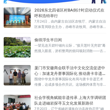
2026东北四省区村BA倒计时启动仪式在
呼和浩特举行
7月24日，由内蒙古自治区农牧厅、内蒙古自治
区体育局联合主办，赤峰市农牧局、赤峰市体
育局、林西县人民政府联合承办的“大地流彩·和
美同行”2026东北四省区和美乡村篮球联赛吉祥
偷得浮生半日闲
物发布暨30天倒计时启动仪式在呼和浩特举
一望见连天碧叶铺向云际，“接天莲叶无穷碧”蓦
行。
然撞入眼底，淤积整周的烦闷顷刻消散——古
时文人笔下的人间清欢，从来不是纸上虚妄的
笔墨。塘中不见采莲稚童，浅水边却聚着嬉闹
的孩童。胖乎乎的小男孩趁看护人分神，悄悄
厦门市安徽商会联手法中文化交流促进中
折下一柄莲蓬，慌忙塞进汗衫，踮脚狂奔。身
心：加速龙舟赛事国际化 推动唐卡非遗落
后浮萍被小
地长三角
围绕中华龙舟赛事国际化布局与唐卡非遗艺术
传播，达成多项合作共识。这场横跨体育与非
遗两大领域的会晤，以“体育为帆、非遗为根”为
主线，整合国际体育平台、海外文化机构和国
社会学视角赋能非遗传承 上海大学调研团
家级非遗资源，探索中华优秀传统文化创造性
队走进岫岩探寻玉文化发展新路径
转化与
7月20日，辽宁省岫岩满族自治县政协召开"岫