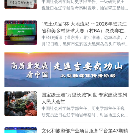
中国社会科学院历史学部主任、一级研究员王
巍近日在辽宁岫岩考察时表示，岫岩翠玉是岫
岩玉的核心组成部分，而岫岩玉是中国玉文化
的重要根基，研究、开发、发展翠玉是当代人
“黑土优品”杯·大地流彩 -- 2026年黑龙江
的重要责任。 王巍此行参观了位于岫岩的“中国
省和美乡村篮球大赛（村BA）总决赛在边
萬客来玉博园”。该园区集中国玉石博物馆、中
城爱辉盛大开幕
中经联播讯（温东升）界江潮涌，边城璀璨。7
国翠玉产业展览馆、中国翠玉艺术馆等文化载
月12日晚，黑河市爱辉区大黑河岛岛头广场华
体于一体，以天然宝玉石精品展示为核心，融
灯绽放、人声鼎沸，“黑土优品”杯·大地流彩
合宝玉石装饰家居体验与工厂化休闲旅游，
——2026年黑龙江省和美乡村篮球大赛（村
BA）总决赛在此隆重开幕。来自全省13个市
（地）及农垦、森工系统的22支农民球队跨越
山海，齐聚中俄边境名城，以篮球为媒介，展
乡土之魂，奏响“体育赋能乡村、文化点亮乡
土”的时代强音。
国宝级玉雕“万里长城”问世 专家建议陈列
人民大会堂
中国社会科学院学部主任、历史学部主任王巍
研究员近日在辽宁岫岩考察时，对当地玉文化
传承与产业发展给予高度评价。在参观辽宁雨
桐玉文化博物馆期间，王巍仔细观摩了巨型玉
文化和旅游部产业项目服务平台第47期精