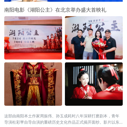
南阳电影《湖阳公主》在北京举办盛大首映礼
这部由南阳本土作家周振伟、孙玉成耗时八年深耕打磨剧本，青年
导演杜彩苹自导自演的重磅历史文化作品正式揭开面纱。影片以东