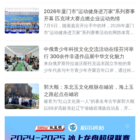
汉开国帝王刘秀之姐——湖阳公主刘黄的人生蜕变为主线，以南阳
地域文化为根基，融女性成长、家国情怀、道德坚守于一体，既是
2026年厦门市“运动健身进万家”系列赛事
回望两汉风骨的历史纪实，也是面向当代社会传递正向价值观的东
开幕 匹克球大赛点燃企业运动热情
方文化寓言。从骄奢公主到苍生守护者大众固有
7月5日，随着嘉宾开出手中的球，2026年厦门
市“运动健身进万家”系列赛事活动在网胜体育网
球匹克球运动中心正式开幕。开幕式后，2026
年厦门市工商联
中俄青少年科技文化交流活动在绥芬河举
行 300余件非遗作品展中华文化魅力
来自俄罗斯符拉迪沃斯托克远东国立学校的青
少年代表与中方青少年齐聚百年口岸，通过科
学实验、创客手工、民俗作品展、双语互动等
形式，展开了一场跨越国界的科技与文化对
郭大顺：东北玉文化根脉在岫岩，海上玉
话。
之路起点在岫岩
被誉为“红山文化第一人”的著名考古学家郭大顺
以88岁高龄亲赴辽宁省岫岩满族自治县，开展
为期两天的玉文化寻根之旅。此次考察由辽宁
省雨桐玉文化博物馆馆长佟少强邀请，十余名
考古专家参与，深入探索岫岩玉在中华文明起
源中的历史地位，推动岫岩玉文化的保护与传