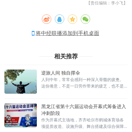
【责任编辑：李小飞】
将中经联播添加到手机桌面
相关推荐
逆旅人间 独自撑伞
人到中年，常常会感到一种深入骨髓的疲惫。
这份倦意，不是一日劳作带来的疲乏，也不是
一时失意催生的低落，它是经年累月一点点堆
积起来，沉沉压在肩头，在无声的岁月里，悄
悄压弯了人的脊梁。杜牧有言：“只言旋老转无
黑龙江省第十六届运动会开幕式筹备进入
事，欲到中年事更多”，年少总以为年岁渐长便
冲刺阶段
可卸下重担，待到中年方才知晓，肩上的责任
作为开幕式主场地，齐齐哈尔市鹤城体育场各
反倒层层叠加。尤其到了夜深人静，万籁归于
项提质改造、设施升级、舞台搭建及综合保障
沉寂，白日里被忙碌掩盖的困顿，便会一层层