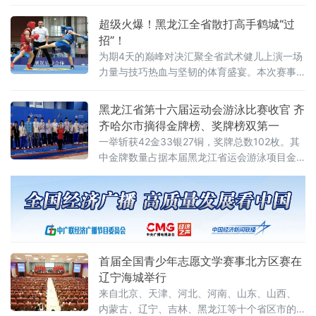
工作正有序推进，筹备工作稳步落地，预计8月
浮现出来，沉甸甸地叩击心
1日启动集中彩排。记者在现场了解到，鹤城体
超级火爆！黑龙江全省散打高手鹤城“过
育场内各项筹备作业高效运转，工作人员正加
招”！
紧调试舞台LED大屏，细化完善场地配套设施，
为期4天的巅峰对决汇聚全省武术健儿上演一场
全面排查
力量与技巧热血与坚韧的体育盛宴。本次赛事
是黑龙江省规格最高、含金量十足的武术散打
专项竞技赛事，吸引了哈尔滨、齐齐哈尔、牡
黑龙江省第十六届运动会游泳比赛收官 齐
丹江、佳木斯等全省11个地市的200余名优秀运
齐哈尔市摘得金牌榜、奖牌榜双第一
动员同台角逐。参赛选手皆是各地层层选拔的
一举斩获42金33银27铜，奖牌总数102枚。其
中金牌数量占据本届黑龙江省运会游泳项目金
牌总数的半壁江山，成功登顶金牌榜、奖牌
榜，实现黑龙江省运会游泳项目连续两届全省
卫冕。本届黑龙江省运会游泳赛事竞争空前激
烈，各地市游泳精英齐聚赛场、
首届全国青少年志愿文学赛事北方区赛在
辽宁海城举行
来自北京、天津、河北、河南、山东、山西、
内蒙古、辽宁、吉林、黑龙江等十个省区市的