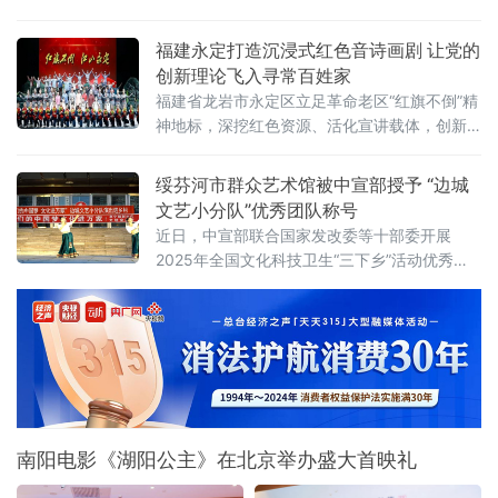
华万年玉文化与传统古文明有机交融，生动体
化和旅游部产业发展司、内蒙古自治区文化和
现了中华民族的精神气韵，堪称“文化史上杰
旅游厅负责同志出席活动并致辞。文化和旅游
福建永定打造沉浸式红色音诗画剧 让党的
部产业发展司负责同志表示，本次项目对接活
创新理论飞入寻常百姓家
动聚焦存量提质增效，坚持市场导向、创意赋
福建省龙岩市永定区立足革命老区“红旗不倒”精
能的发展思路，通过业态升级、场景再造、功
神地标，深挖红色资源、活化宣讲载体，创新
能重塑、运营创新，深挖地域特色，以金融为
推出沉浸式音诗画剧《红旗不倒 江山永定》，
文化和旅游产业发展注入持久动能。
把理论课堂搬上舞台、把道理阐释融入故事，
绥芬河市群众艺术馆被中宣部授予 “边城
探索出一条文艺化、场景化、大众化、常态化
文艺小分队”优秀团队称号
的理论宣讲新路径，让党的创新理论真正飞入
近日，中宣部联合国家发改委等十部委开展
寻常百姓家，为推动永定高质量发展凝心聚力
2025年全国文化科技卫生“三下乡”活动优秀团
队和服务标兵推介展示活动，推选100个集体为
优秀团队、100名个人为服务标兵。绥芬河市群
众艺术馆“边城文艺小分队”被评选为优秀团队。
南阳电影《湖阳公主》在北京举办盛大首映礼