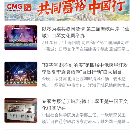
出席会议并讲话。座谈会上，与会人员共同观
看了上海大学调研团队在岫岩实地走访、采样
记录的专题视频。孔华向调研团队赠送《岫岩
玉图谱史录》等三部专业典籍，为课题研究提
以琴为媒共叙同源情 第二届海峡两岸（蕉
供本地史料支撑。孔华表示，岫岩玉历史悠
城）口琴文化周举办
7月20日，“山海回响 两岸和声”第二届海峡两岸
（蕉城）口琴文化周在福建省宁德市蕉城区举
行。来自海峡两岸的口琴乐团音乐人、文艺代
表齐聚一堂，以琴为媒、以乐会友，共叙两岸
“绥芬河 想不到的美”第四届中俄跨境狂欢
同根同源的文化深情。
季暨夏季避暑旅游“百日行动”盛大启幕
今晚，绥芬河北海公园湖畔清风和畅，碧水悠
悠。一场融汇中俄文化、洋溢异域风情的跨境
狂欢演出点燃边城夏夜，正式拉开“绥芬河 想不
到的美”第四届中俄跨境狂欢季暨夏季避暑旅
专家考察辽宁岫岩指出：翠玉是中国玉文
游“百日行动”的大幕。
化根基所在
中国社会科学院历史学部主任、一级研究员王
巍近日在辽宁岫岩考察时表示，岫岩翠玉是岫
岩玉的核心组成部分，而岫岩玉是中国玉文化