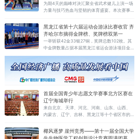
为期4天的巅峰对决汇聚全省武术健儿上演一场
全面排查
力量与技巧热血与坚韧的体育盛宴。本次赛事
是黑龙江省规格最高、含金量十足的武术散打
专项竞技赛事，吸引了哈尔滨、齐齐哈尔、牡
黑龙江省第十六届运动会游泳比赛收官 齐
丹江、佳木斯等全省11个地市的200余名优秀运
齐哈尔市摘得金牌榜、奖牌榜双第一
动员同台角逐。参赛选手皆是各地层层选拔的
一举斩获42金33银27铜，奖牌总数102枚。其
中金牌数量占据本届黑龙江省运会游泳项目金
牌总数的半壁江山，成功登顶金牌榜、奖牌
榜，实现黑龙江省运会游泳项目连续两届全省
卫冕。本届黑龙江省运会游泳赛事竞争空前激
烈，各地市游泳精英齐聚赛场、
首届全国青少年志愿文学赛事北方区赛在
辽宁海城举行
来自北京、天津、河北、河南、山东、山西、
内蒙古、辽宁、吉林、黑龙江等十个省区市的
1093名青少年选手齐聚一堂，围绕志愿服务主
题展开创作与诵读比拼。该项赛事已纳入教育
椰风逐梦 崖州竞秀——第十一届全国大学
部2025—2028学年面向中小学生的全国性竞赛
生生物医学工程创新设计竞赛圆满闭幕