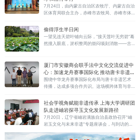
7月24日，由内蒙古自治区农牧厅、内蒙古自治
区体育局联合主办，赤峰市农牧局、赤峰市体
育局、林西县人民政府联合承办的“大地流彩·和
美同行”2026东北四省区和美乡村篮球联赛吉祥
偷得浮生半日闲
物发布暨30天倒计时启动仪式在呼和浩特举
一望见连天碧叶铺向云际，“接天莲叶无穷碧”蓦
行。
然撞入眼底，淤积整周的烦闷顷刻消散——古
时文人笔下的人间清欢，从来不是纸上虚妄的
笔墨。塘中不见采莲稚童，浅水边却聚着嬉闹
的孩童。胖乎乎的小男孩趁看护人分神，悄悄
厦门市安徽商会联手法中文化交流促进中
折下一柄莲蓬，慌忙塞进汗衫，踮脚狂奔。身
心：加速龙舟赛事国际化 推动唐卡非遗落
后浮萍被小
地长三角
围绕中华龙舟赛事国际化布局与唐卡非遗艺术
传播，达成多项合作共识。这场横跨体育与非
遗两大领域的会晤，以“体育为帆、非遗为根”为
主线，整合国际体育平台、海外文化机构和国
社会学视角赋能非遗传承 上海大学调研团
家级非遗资源，探索中华优秀传统文化创造性
队走进岫岩探寻玉文化发展新路径
转化与
7月20日，辽宁省岫岩满族自治县政协召开"岫
岩玉文化与未来非遗"专题座谈会，与到访的上
海大学社会学院调研团队共议玉文化产业高质
量发展路径。县政协主席孔华、副主席刘丹峰