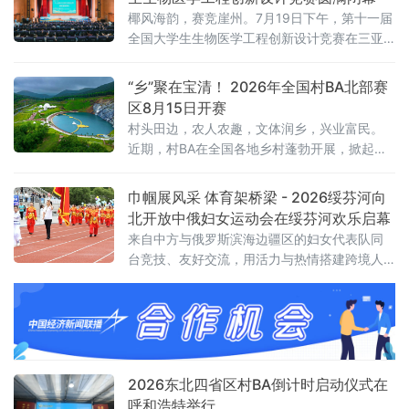
活动名单。本次大赛于7月25日至26日举行。
椰风海韵，赛竞崖州。7月19日下午，第十一届
参赛选手以文字抒发情怀
全国大学生生物医学工程创新设计竞赛在三亚
崖州湾科技城圆满闭幕。经线上评审筛选，来
自清华大学、北京大学等290所高校及科研机构
“乡”聚在宝清！ 2026年全国村BA北部赛
1751支队伍赴海南大学崖州校区开展线下决
区8月15日开赛
赛。
村头田边，农人农趣，文体润乡，兴业富民。
近期，村BA在全国各地乡村蓬勃开展，掀起了
全民健身热潮，极大丰富了农民群众精神文化
生活。黑龙江把赛事办到边境乡村，以体育赋
巾帼展风采 体育架桥梁 - 2026绥芬河向
能兴边富民；山东策划推出“跟着村BA游乡村”
北开放中俄妇女运动会在绥芬河欢乐启幕
主题活动，串联整合乡村文旅资源，让赛场扎
来自中方与俄罗斯滨海边疆区的妇女代表队同
根田间地头
台竞技、友好交流，用活力与热情搭建跨境人
文交流新平台，助力向北开放新高地建设。
2026东北四省区村BA倒计时启动仪式在
呼和浩特举行