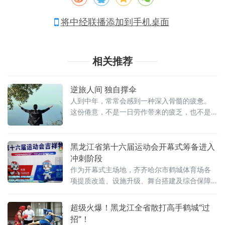
将中经联播添加到手机桌面
相关推荐
逆旅人间 独自撑伞
人到中年，常常会感到一种深入骨髓的疲惫。
这份倦意，不是一日劳作带来的疲乏，也不是
一时失意催生的低落，它是经年累月一点点堆
积起来，沉沉压在肩头，在无声的岁月里，悄
悄压弯了人的脊梁。杜牧有言：“只言旋老转无
黑龙江省第十六届运动会开幕式筹备进入
事，欲到中年事更多”，年少总以为年岁渐长便
冲刺阶段
可卸下重担，待到中年方才知晓，肩上的责任
作为开幕式主场地，齐齐哈尔市鹤城体育场各
反倒层层叠加。尤其到了夜深人静，万籁归于
项提质改造、设施升级、舞台搭建及综合保障
沉寂，白日里被忙碌掩盖的困顿，便会一层层
工作正有序推进，筹备工作稳步落地，预计8月
浮现出来，沉甸甸地叩击心
1日启动集中彩排。记者在现场了解到，鹤城体
超级火爆！黑龙江全省散打高手鹤城“过
育场内各项筹备作业高效运转，工作人员正加
招”！
紧调试舞台LED大屏，细化完善场地配套设施，