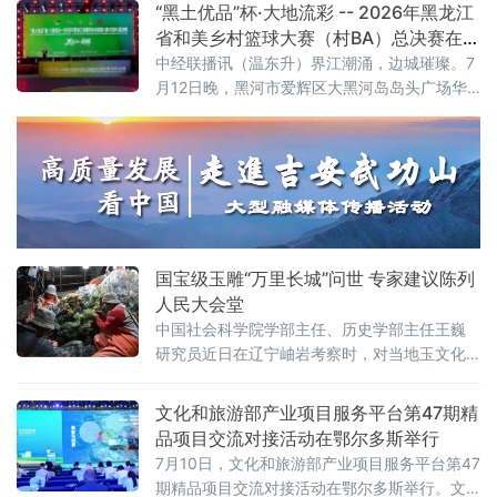
的重要根基，研究、开发、发展翠玉是当代人
“黑土优品”杯·大地流彩 -- 2026年黑龙江
的重要责任。 王巍此行参观了位于岫岩的“中国
省和美乡村篮球大赛（村BA）总决赛在边
萬客来玉博园”。该园区集中国玉石博物馆、中
城爱辉盛大开幕
中经联播讯（温东升）界江潮涌，边城璀璨。7
国翠玉产业展览馆、中国翠玉艺术馆等文化载
月12日晚，黑河市爱辉区大黑河岛岛头广场华
体于一体，以天然宝玉石精品展示为核心，融
灯绽放、人声鼎沸，“黑土优品”杯·大地流彩
合宝玉石装饰家居体验与工厂化休闲旅游，
——2026年黑龙江省和美乡村篮球大赛（村
BA）总决赛在此隆重开幕。来自全省13个市
（地）及农垦、森工系统的22支农民球队跨越
山海，齐聚中俄边境名城，以篮球为媒介，展
乡土之魂，奏响“体育赋能乡村、文化点亮乡
土”的时代强音。
国宝级玉雕“万里长城”问世 专家建议陈列
人民大会堂
中国社会科学院学部主任、历史学部主任王巍
研究员近日在辽宁岫岩考察时，对当地玉文化
传承与产业发展给予高度评价。在参观辽宁雨
桐玉文化博物馆期间，王巍仔细观摩了巨型玉
文化和旅游部产业项目服务平台第47期精
雕作品“万里长城”，详细询问创作历程后，建议
品项目交流对接活动在鄂尔多斯举行
将这件代表当代岫岩玉雕最高水准的国宝级作
7月10日，文化和旅游部产业项目服务平台第47
品陈列于人民大会堂。王巍指出，该作品将中
期精品项目交流对接活动在鄂尔多斯举行。文