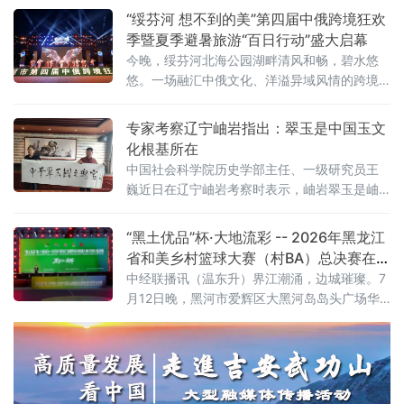
表齐聚一堂，以琴为媒、以乐会友，共叙两岸
“绥芬河 想不到的美”第四届中俄跨境狂欢
同根同源的文化深情。
季暨夏季避暑旅游“百日行动”盛大启幕
今晚，绥芬河北海公园湖畔清风和畅，碧水悠
悠。一场融汇中俄文化、洋溢异域风情的跨境
狂欢演出点燃边城夏夜，正式拉开“绥芬河 想不
到的美”第四届中俄跨境狂欢季暨夏季避暑旅
专家考察辽宁岫岩指出：翠玉是中国玉文
游“百日行动”的大幕。
化根基所在
中国社会科学院历史学部主任、一级研究员王
巍近日在辽宁岫岩考察时表示，岫岩翠玉是岫
岩玉的核心组成部分，而岫岩玉是中国玉文化
的重要根基，研究、开发、发展翠玉是当代人
“黑土优品”杯·大地流彩 -- 2026年黑龙江
的重要责任。 王巍此行参观了位于岫岩的“中国
省和美乡村篮球大赛（村BA）总决赛在边
萬客来玉博园”。该园区集中国玉石博物馆、中
城爱辉盛大开幕
中经联播讯（温东升）界江潮涌，边城璀璨。7
国翠玉产业展览馆、中国翠玉艺术馆等文化载
月12日晚，黑河市爱辉区大黑河岛岛头广场华
体于一体，以天然宝玉石精品展示为核心，融
灯绽放、人声鼎沸，“黑土优品”杯·大地流彩
合宝玉石装饰家居体验与工厂化休闲旅游，
——2026年黑龙江省和美乡村篮球大赛（村
BA）总决赛在此隆重开幕。来自全省13个市
（地）及农垦、森工系统的22支农民球队跨越
山海，齐聚中俄边境名城，以篮球为媒介，展