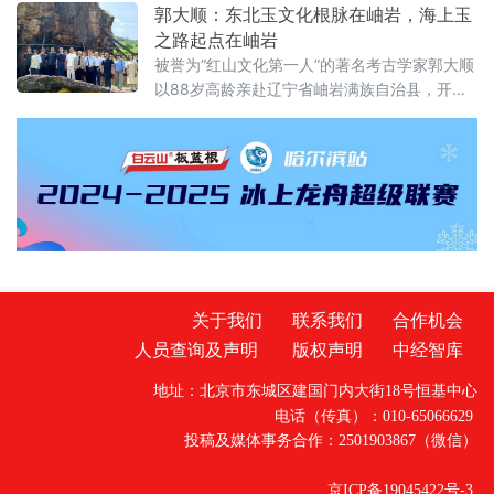
形式，展开了一场跨越国界的科技与文化对
郭大顺：东北玉文化根脉在岫岩，海上玉
话。
之路起点在岫岩
被誉为“红山文化第一人”的著名考古学家郭大顺
以88岁高龄亲赴辽宁省岫岩满族自治县，开展
为期两天的玉文化寻根之旅。此次考察由辽宁
省雨桐玉文化博物馆馆长佟少强邀请，十余名
考古专家参与，深入探索岫岩玉在中华文明起
源中的历史地位，推动岫岩玉文化的保护与传
承
关于我们
联系我们
合作机会
人员查询及声明
版权声明
中经智库
地址：北京市东城区建国门内大街18号恒基中心
电话（传真）：010-65066629
投稿及媒体事务合作：2501903867（微信）
京ICP备19045422号-3