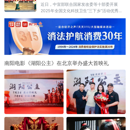
的理论宣讲新路径，让党的创新理论真正飞入
近日，中宣部联合国家发改委等十部委开展
寻常百姓家，为推动永定高质量发展凝心聚力
2025年全国文化科技卫生“三下乡”活动优秀团
队和服务标兵推介展示活动，推选100个集体为
优秀团队、100名个人为服务标兵。绥芬河市群
众艺术馆“边城文艺小分队”被评选为优秀团队。
南阳电影《湖阳公主》在北京举办盛大首映礼