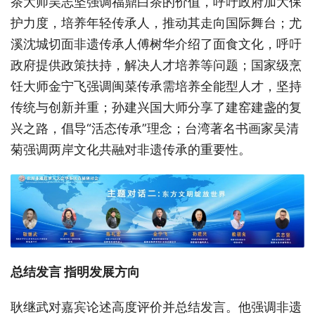
茶大师吴志坚强调福鼎白茶的价值，呼吁政府加大保
护力度，培养年轻传承人，推动其走向国际舞台；尤
溪沈城切面非遗传承人傅树华介绍了面食文化，呼吁
政府提供政策扶持，解决人才培养等问题；国家级烹
饪大师金宁飞强调闽菜传承需培养全能型人才，坚持
传统与创新并重；
孙建兴国大师分享了建窑建盏的复
兴之路，倡导
“活态传承”理念
；台湾著名书画家吴清
菊强调两岸文化共融对非遗传承的重要性。
总结发言
指明发展方向
耿继武对嘉宾论述高度评价并总结发言。他强调非遗