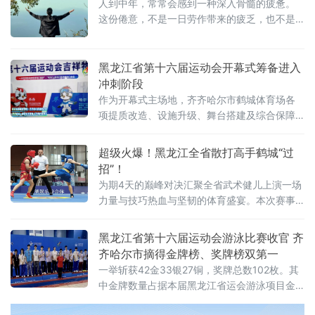
人到中年，常常会感到一种深入骨髓的疲惫。
这份倦意，不是一日劳作带来的疲乏，也不是
一时失意催生的低落，它是经年累月一点点堆
积起来，沉沉压在肩头，在无声的岁月里，悄
悄压弯了人的脊梁。杜牧有言：“只言旋老转无
黑龙江省第十六届运动会开幕式筹备进入
事，欲到中年事更多”，年少总以为年岁渐长便
冲刺阶段
可卸下重担，待到中年方才知晓，肩上的责任
作为开幕式主场地，齐齐哈尔市鹤城体育场各
反倒层层叠加。尤其到了夜深人静，万籁归于
项提质改造、设施升级、舞台搭建及综合保障
沉寂，白日里被忙碌掩盖的困顿，便会一层层
工作正有序推进，筹备工作稳步落地，预计8月
浮现出来，沉甸甸地叩击心
1日启动集中彩排。记者在现场了解到，鹤城体
超级火爆！黑龙江全省散打高手鹤城“过
育场内各项筹备作业高效运转，工作人员正加
招”！
紧调试舞台LED大屏，细化完善场地配套设施，
为期4天的巅峰对决汇聚全省武术健儿上演一场
全面排查
力量与技巧热血与坚韧的体育盛宴。本次赛事
是黑龙江省规格最高、含金量十足的武术散打
专项竞技赛事，吸引了哈尔滨、齐齐哈尔、牡
黑龙江省第十六届运动会游泳比赛收官 齐
丹江、佳木斯等全省11个地市的200余名优秀运
齐哈尔市摘得金牌榜、奖牌榜双第一
动员同台角逐。参赛选手皆是各地层层选拔的
一举斩获42金33银27铜，奖牌总数102枚。其
中金牌数量占据本届黑龙江省运会游泳项目金
牌总数的半壁江山，成功登顶金牌榜、奖牌