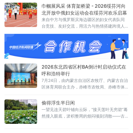
生活。黑龙江把赛事办到边境乡村，以体育赋
巾帼展风采 体育架桥梁 - 2026绥芬河向
能兴边富民；山东策划推出“跟着村BA游乡村”
北开放中俄妇女运动会在绥芬河欢乐启幕
主题活动，串联整合乡村文旅资源，让赛场扎
来自中方与俄罗斯滨海边疆区的妇女代表队同
根田间地头
台竞技、友好交流，用活力与热情搭建跨境人
文交流新平台，助力向北开放新高地建设。
2026东北四省区村BA倒计时启动仪式在
呼和浩特举行
7月24日，由内蒙古自治区农牧厅、内蒙古自治
区体育局联合主办，赤峰市农牧局、赤峰市体
育局、林西县人民政府联合承办的“大地流彩·和
美同行”2026东北四省区和美乡村篮球联赛吉祥
偷得浮生半日闲
物发布暨30天倒计时启动仪式在呼和浩特举
一望见连天碧叶铺向云际，“接天莲叶无穷碧”蓦
行。
然撞入眼底，淤积整周的烦闷顷刻消散——古
时文人笔下的人间清欢，从来不是纸上虚妄的
笔墨。塘中不见采莲稚童，浅水边却聚着嬉闹