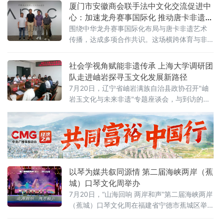
的孩童。胖乎乎的小男孩趁看护人分神，悄悄
厦门市安徽商会联手法中文化交流促进中
折下一柄莲蓬，慌忙塞进汗衫，踮脚狂奔。身
心：加速龙舟赛事国际化 推动唐卡非遗落
后浮萍被小
地长三角
围绕中华龙舟赛事国际化布局与唐卡非遗艺术
传播，达成多项合作共识。这场横跨体育与非
遗两大领域的会晤，以“体育为帆、非遗为根”为
主线，整合国际体育平台、海外文化机构和国
社会学视角赋能非遗传承 上海大学调研团
家级非遗资源，探索中华优秀传统文化创造性
队走进岫岩探寻玉文化发展新路径
转化与
7月20日，辽宁省岫岩满族自治县政协召开"岫
岩玉文化与未来非遗"专题座谈会，与到访的上
海大学社会学院调研团队共议玉文化产业高质
量发展路径。县政协主席孔华、副主席刘丹峰
出席会议并讲话。座谈会上，与会人员共同观
看了上海大学调研团队在岫岩实地走访、采样
记录的专题视频。孔华向调研团队赠送《岫岩
玉图谱史录》等三部专业典籍，为课题研究提
以琴为媒共叙同源情 第二届海峡两岸（蕉
供本地史料支撑。孔华表示，岫岩玉历史悠
城）口琴文化周举办
7月20日，“山海回响 两岸和声”第二届海峡两岸
（蕉城）口琴文化周在福建省宁德市蕉城区举
行。来自海峡两岸的口琴乐团音乐人、文艺代