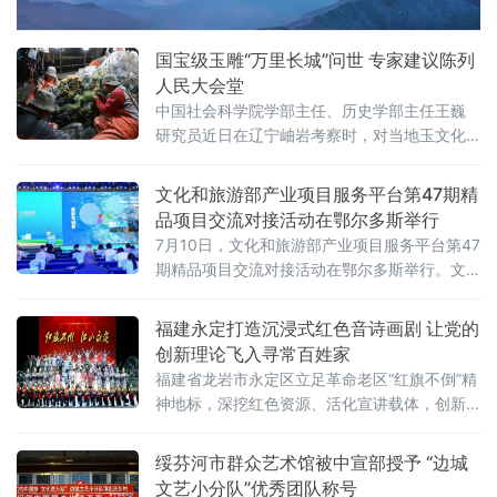
乡土之魂，奏响“体育赋能乡村、文化点亮乡
土”的时代强音。
国宝级玉雕“万里长城”问世 专家建议陈列
人民大会堂
中国社会科学院学部主任、历史学部主任王巍
研究员近日在辽宁岫岩考察时，对当地玉文化
传承与产业发展给予高度评价。在参观辽宁雨
桐玉文化博物馆期间，王巍仔细观摩了巨型玉
文化和旅游部产业项目服务平台第47期精
雕作品“万里长城”，详细询问创作历程后，建议
品项目交流对接活动在鄂尔多斯举行
将这件代表当代岫岩玉雕最高水准的国宝级作
7月10日，文化和旅游部产业项目服务平台第47
品陈列于人民大会堂。王巍指出，该作品将中
期精品项目交流对接活动在鄂尔多斯举行。文
华万年玉文化与传统古文明有机交融，生动体
化和旅游部产业发展司、内蒙古自治区文化和
现了中华民族的精神气韵，堪称“文化史上杰
旅游厅负责同志出席活动并致辞。文化和旅游
福建永定打造沉浸式红色音诗画剧 让党的
部产业发展司负责同志表示，本次项目对接活
创新理论飞入寻常百姓家
动聚焦存量提质增效，坚持市场导向、创意赋
福建省龙岩市永定区立足革命老区“红旗不倒”精
能的发展思路，通过业态升级、场景再造、功
神地标，深挖红色资源、活化宣讲载体，创新
能重塑、运营创新，深挖地域特色，以金融为
推出沉浸式音诗画剧《红旗不倒 江山永定》，
文化和旅游产业发展注入持久动能。
把理论课堂搬上舞台、把道理阐释融入故事，
绥芬河市群众艺术馆被中宣部授予 “边城
探索出一条文艺化、场景化、大众化、常态化
文艺小分队”优秀团队称号