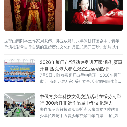
这部由南阳本土作家周振伟、孙玉成耗时八年深耕打磨剧本，青年
导演杜彩苹自导自演的重磅历史文化作品正式揭开面纱。影片以东
汉开国帝王刘秀之姐——湖阳公主刘黄的人生蜕变为主线，以南阳
地域文化为根基，融女性成长、家国情怀、道德坚守于一体，既是
2026年厦门市“运动健身进万家”系列赛事
回望两汉风骨的历史纪实，也是面向当代社会传递正向价值观的东
开幕 匹克球大赛点燃企业运动热情
方文化寓言。从骄奢公主到苍生守护者大众固有
7月5日，随着嘉宾开出手中的球，2026年厦门
市“运动健身进万家”系列赛事活动在网胜体育网
球匹克球运动中心正式开幕。开幕式后，2026
年厦门市工商联
中俄青少年科技文化交流活动在绥芬河举
行 300余件非遗作品展中华文化魅力
来自俄罗斯符拉迪沃斯托克远东国立学校的青
少年代表与中方青少年齐聚百年口岸，通过科
学实验、创客手工、民俗作品展、双语互动等