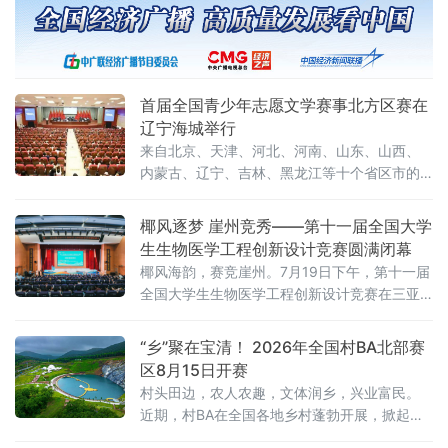
榜，实现黑龙江省运会游泳项目连续两届全省
卫冕。本届黑龙江省运会游泳赛事竞争空前激
烈，各地市游泳精英齐聚赛场、
首届全国青少年志愿文学赛事北方区赛在
辽宁海城举行
来自北京、天津、河北、河南、山东、山西、
内蒙古、辽宁、吉林、黑龙江等十个省区市的
1093名青少年选手齐聚一堂，围绕志愿服务主
题展开创作与诵读比拼。该项赛事已纳入教育
椰风逐梦 崖州竞秀——第十一届全国大学
部2025—2028学年面向中小学生的全国性竞赛
生生物医学工程创新设计竞赛圆满闭幕
活动名单。本次大赛于7月25日至26日举行。
椰风海韵，赛竞崖州。7月19日下午，第十一届
参赛选手以文字抒发情怀
全国大学生生物医学工程创新设计竞赛在三亚
崖州湾科技城圆满闭幕。经线上评审筛选，来
自清华大学、北京大学等290所高校及科研机构
“乡”聚在宝清！ 2026年全国村BA北部赛
1751支队伍赴海南大学崖州校区开展线下决
区8月15日开赛
赛。
村头田边，农人农趣，文体润乡，兴业富民。
近期，村BA在全国各地乡村蓬勃开展，掀起了
全民健身热潮，极大丰富了农民群众精神文化