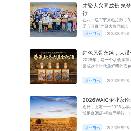
才聚大兴同成长 筑梦
行
在八一建军节来临之际，8
委会开展“才聚大兴同成长
商业电讯
2026年08
红色风骨永续，大漠
2026年，是一个承载厚
聚成这个时代最鲜明的底
商业电讯
2026年08
2026WAIC企业
近日，上海——2026世界
博桐森酒店·桐森厅举行。
等关键领域。盛夏的上海，
商业电讯
2026年08