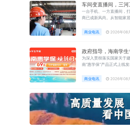
车间变直播间，三河
一台手机、一方直播间，
商已成新风尚。从智能家
销、上门拓客的固有模式
商业电讯
2026年08
政府指导，海南学生
为深入贯彻落实国家关于建
南“惠学保”产品正式上线
商业电讯
2026年08