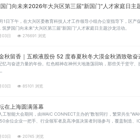
国门向未来2026年大兴区第三届“新国门”人才家庭日
月1日下午，在大兴区委教育科技人才工作领导小组办公室指导下，区产
，筑梦国门向未来”大兴区第三届“新国门”人才家庭日主题沙龙活动。
月03日
276691 浏览
金秋留香｜五粮液股份 52 度春夏秋冬大漠金秋酒致敬奋
重记忆与奋进力量的年份。红色精神在神州大地激荡回响，那些关于坚守、
色。
月03日
85101 浏览
家论坛在上海圆满落幕
人工智能大会期间，由WAIC CONNECT主办的“数智同行，繁荣共生”W
150余位企业一把手、行业领军者及高净值决策者到场参与，覆盖制造、I
WAIC展览馆人潮涌动，而企业家论坛的会场内同样座无虚席。
月03日
20745 浏览