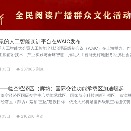
景的人工智能实训平台在WAIC发布
6世界人工智能大会暨人工智能全球治理高级别会议（WAIC）在上海举办。
续汇聚前沿技术、产业实践与全球智慧，推动人工智能更好地服务经济社会
月03日
237885 浏览
”——临空经济区（廊坊）国际交往功能承载区加速崛起
场临空经济区国际交往中心功能承载区、国家航空科技创新引领区、京津
经济区（廊坊）紧扣“三区”建设目标，依托大兴机场世界级航空枢纽优
筑首都“新国门”，打造京津冀协同发展的重要引擎，国际交往中心功能
月03日
216296 浏览