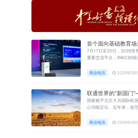
首个面向基础教育场
7月17日至20日，202
重要交流平台，WAIC持
商业电讯
2026年08
联通世界的“新国门
国家赋予北京大兴国际机
心功能定位。近年来，临空
往与文化交流功能，全力构
分量愈发厚重。
商业电讯
2026年08