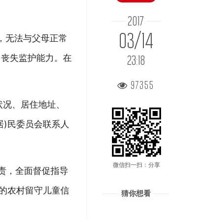
2017
03/14
，无法与父母正常
因丧失监护能力。在
23:18
。
97355
状况、居住地址、
居)民委员会联系人
微信扫一扫：分享
责，全面督促指导
新的农村留守儿童信
猜你想看