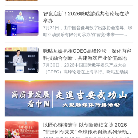
厅举行。150余位企业一把手、行业领军者及高
净值决策者到场参与，覆盖制造、ICT、消费、
智竞启新！2026咪咕游戏共创论坛在沪
医疗、金融等关键领域。盛夏的上海，WAIC展
举办
览馆人潮涌动，而企业家论坛的会场内同样座
7月31日，由中国音像与数字出版协会指导、咪
无虚席。
咕互动娱乐有限公司承办的“智竞·未来——
2026咪咕游戏共创发展论坛”在上海举行。性布
局推动高品质益智健
咪咕互娱亮相CDEC高峰论坛：深化内容
科技融合创新，共建游戏产业价值高地
7月30日，2026中国国际数字娱乐产业大会
（CDEC）高峰论坛在上海举行。咪咕互动娱乐
有限公司（以下简称“咪咕互娱”）总经理习亮出
席论坛并发表题为《深化内容科技融合创新 共
建游戏产业价值高地》的主旨演讲，分享了咪
咕互娱在游戏领域的战略布局与实践思考。
以匠心链接寰宇 以创新赓续文脉 2026
“非遗同创未来” 全球传承创新系列活动在