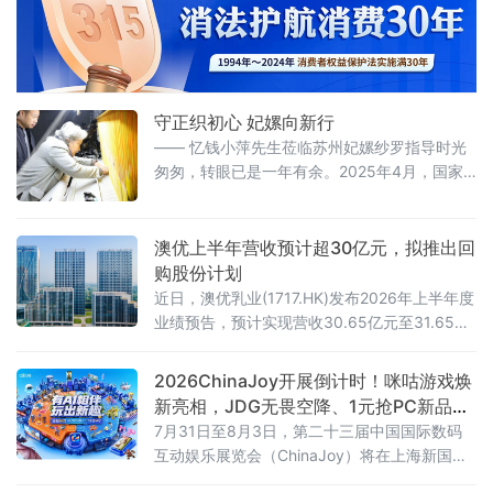
成功入选世界文化遗产，为陶阳里历史文化旅
游区的文化发展注入强劲动力。
守正织初心 妃嫘向新行
—— 忆钱小萍先生莅临苏州妃嫘纱罗指导时光
匆匆，转眼已是一年有余。2025年4月，国家
级非物质文化遗产宋锦织造技艺代表性传承
人、丝绸界泰斗钱小萍先生亲临妃嫘纱罗研发
工坊，现场传艺、悉心指导的场景，依旧清晰
澳优上半年营收预计超30亿元，拟推出回
如昨。
购股份计划
近日，澳优乳业(1717.HK)发布2026年上半年度
业绩预告，预计实现营收30.65亿元至31.65亿
元，剔除一次性存货调整、非现金资产减值及
其他相关影响后，核心经营净利润仍有1.55亿
2026ChinaJoy开展倒计时！咪咕游戏焕
元至2.55亿元。
新亮相，JDG无畏空降、1元抢PC新品等
你来
7月31日至8月3日，第二十三届中国国际数码
互动娱乐展览会（ChinaJoy）将在上海新国际
博览中心举行。咪咕互动娱乐有限公司将携焕