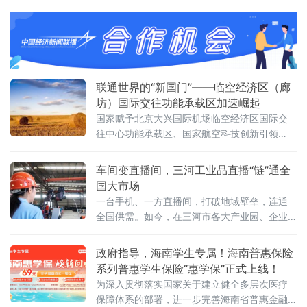
办。作为全球人工智能领域的重要交流平台，
WAIC持续汇聚前沿技术、产业实践与全球智
慧，推动人工智能更好地服务经济社会发展。
联通世界的“新国门”——临空经济区（廊
坊）国际交往功能承载区加速崛起
国家赋予北京大兴国际机场临空经济区国际交
往中心功能承载区、国家航空科技创新引领
区、京津冀协同发展示范区三大核心功能定
位。近年来，临空经济区（廊坊）紧扣“三区”建
车间变直播间，三河工业品直播“链”通全
设目标，依托大兴机场世界级航空枢纽优势，
国大市场
持续拓展国际商务交往与文化交流功能，全力
一台手机、一方直播间，打破地域壁垒，连通
构筑首都“新国门”，打造京津冀协同发展的重要
全国供需。如今，在三河市各大产业园、企业
引擎，国际交往中心功能承载区的定位愈发清
车间、实景展厅，工业品直播电商已成新风
晰、分量愈发厚重。
尚。从智能家居制造到精密工业制冷，从越野
政府指导，海南学生专属！海南普惠保险
改装配件到高端装备制造，越来越多三河传统
系列普惠学生保险“惠学保”正式上线！
工业企业跳出线下经销、上门拓客的固有模
为深入贯彻落实国家关于建立健全多层次医疗
式，以直播间为新赛道，让车间变镜头、产品
保障体系的部署，进一步完善海南省普惠金融
上云端、销路通全国。