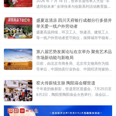
京启动
2026 年 7 月 18 日，世界非遗传承人大会 “非
遗同创未来” 全球传承与创新系列活动教育版块
启动盛典在北京人大会议中心举办。本次活动
以 “万象寰宇・匠心文脉” 为主题，正式发布教
盛夏送清凉 四川天府银行成都分行多措并
育板块整体战略规划。
举关爱一线户外劳动者
盛夏高温持续，环卫工人、快递员、建筑工人
等一线户外劳动者坚守岗位，保障城市平稳有
序运转。立足金融为民初心，践行本土金融机
构社会责任，近期，四川天府银行成都分行全
第八届艺势发展论坛在京举办 聚焦艺术品
面启动夏日送清凉系列普惠公益行动，通过设
市场新动能与新格局
立户外劳动者清凉驿站、深入一线走访慰问等
日前，由北京市商务局、北京市文物局作为指
多种形式，为户外一线工作者送去防暑保障与
导单位，中国拍卖行业协会、中国经济传媒协
关怀。
会、中国收藏家协会、全国工商联民间文物艺
术品商会作为支持单位，北京商报社与北京拍
窑火传薪续文脉 陶阳庙会耀世遗
卖行业协会联合主办的第八届艺势发展论坛暨
千年瓷韵焕新彩，世遗景区迎盛会。7月25日至
艺术市场价值榜在京落下帷幕。
8月2日，陶阳里陶阳庙会火热举行。庙会以匠
心冶陶、非遗演艺、民俗互动为核心内容，活
化世界文化遗产资源，为八方来客呈现一场独
具瓷都魅力的文化盛宴。景德镇手工瓷业遗存