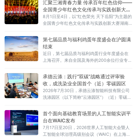
汇聚三湘青春力量 传承百年红色信仰——
全国青少年红色文化传承与实践创新大赛
湖南省赛在岳阳举办
8月1日至4日，以“红色荣光 天下岳阳”为主题的
全国青少年红色文化传承与实践创新大赛湖南
省赛落地湖南理工大学，全省14市州青少年齐
聚洞庭湖畔，这场教育部、湖南省教育厅备案
第七届品质与福利鸡蛋年度盛会在沪圆满
白名单公益赛事，是落实立德树人、培育时代
结束
新人的重要实践。
近日，第七届品质与福利鸡蛋行业年度盛会在
上海召开。来自全国及海外的200余位行业专
家、企业领军人物和学术代表齐聚一堂，围
绕“蓄势破局，非笼领航”主题，探讨产业转型、
承德云涤：践行“双碳”战略通过评审验
技术创新与消费升级路径。
收，成洗染业全国首个（近）零碳园区
2026年7月30日，承德云涤智能科技有限公司
洗涤园区（以下简称“云涤园区”）（近）零碳洗
涤园区创建项目顺利通过专家验收。北京洗染
行业协会组织专家组对园区进行全面评审，北
首个面向基础教育场景的人工智能实训平
京市科学技术研究院资源环境研究所作为零碳
台在WAIC发布
园区建设指导单位全程参与指导。
7月17日至20日，2026世界人工智能大会暨人
工智能全球治理高级别会议（WAIC）在上海举