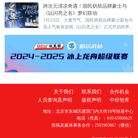
新升级的“咪咕游戏”品牌重磅亮相，锚定“高品
跨次元清凉奇遇！国民烘焙品牌豪士与
质益智健康游戏社区”全新定位，以精品游戏体
《以闪亮之名》梦幻联动
验、AI科技创新、趣味互动福利与电竞演艺活
7月23日，大暑节气，国民烘焙品牌豪士面包与
动，为玩家打造一站式沉浸式逛展体验。
高人气换装游戏《以闪亮之名》正式开启跨界
联动。以主图“兔铃谣梦”的蓝白金清凉配色为灵
感，推出「闪亮豪礼」联名礼盒，将松软美味
的烘焙产品与梦幻精致的游戏周边融为一体，
为玩家与消费者奉上一场清凉治愈的跨次元夏
日奇遇。
关于我们
联系我们
合作机会
人员查询及声明
版权声明
中经智库
地址：北京市东城区建国门内大街18号恒基中心
电话（传真）：010-65066629
投稿及媒体事务合作：2501903867（微信）