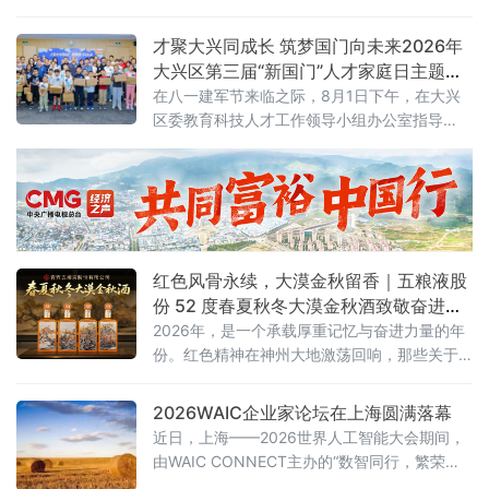
体系，8月3日，新一年度海南“惠学保”产品正
式上线发布。
才聚大兴同成长 筑梦国门向未来2026年
大兴区第三届“新国门”人才家庭日主题沙
龙活动圆满举行
在八一建军节来临之际，8月1日下午，在大兴
区委教育科技人才工作领导小组办公室指导
下，区产促中心联合大兴经开区管委会开展“才
聚大兴同成长，筑梦国门向未来”大兴区第三
届“新国门”人才家庭日主题沙龙活动。
红色风骨永续，大漠金秋留香｜五粮液股
份 52 度春夏秋冬大漠金秋酒致敬奋进时
代
2026年，是一个承载厚重记忆与奋进力量的年
份。红色精神在神州大地激荡回响，那些关于
坚守、拼搏与传承的故事，汇聚成这个时代最
鲜明的底色。
2026WAIC企业家论坛在上海圆满落幕
近日，上海——2026世界人工智能大会期间，
由WAIC CONNECT主办的“数智同行，繁荣共
生”WAIC企业家论坛在上海世博桐森酒店·桐森