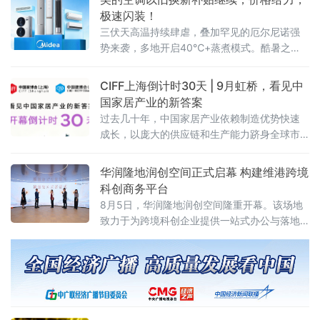
极速闪装！
三伏天高温持续肆虐，叠加罕见的厄尔尼诺强
势来袭，多地开启40℃+蒸煮模式。酷暑之
下，不少家庭的老旧空调频频掉链子，不仅制
冷乏力、能耗偏高，还存在诸多安全隐患，严
CIFF上海倒计时30天 | 9月虹桥，看见中
重影响居家清凉体验。
国家居产业的新答案
过去几十年，中国家居产业依赖制造优势快速
成长，以庞大的供应链和生产能力跻身全球市
场。但2026年的行业正在进入一个新的周期：
消费需求分化、渠道模式重构、全球市场重新
华润隆地润创空间正式启幕 构建维港跨境
布局。企业需要回答的问题从“能不能造出来”转
科创商务平台
向“能不能形成品牌、能不能走向全球、能不能
8月5日，华润隆地润创空间隆重开幕。该场地
持续增长”。
致力于为跨境科创企业提供一站式办公与落地
支持，通过灵活办公场地、产业资源对接、落
地政策咨询、商务社群链接等多元服务，搭建
维港畔高质量跨境科创商务生态。3