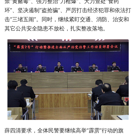
禁“黄赌毒”、强力整治“刀枪爆”、大力查处“食药
环”、坚决遏制“盗抢骗”、严厉打击经济犯罪和依法打
击“三堵五闹”。同时，继续紧盯交通、消防、治安和
其它公共安全隐患不放松，扎实整改落地。
薛四清要求，全体民警要继续高举“霹雳”行动的旗