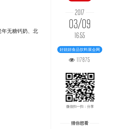
2017
03/09
老年无糖钙奶、北
16:55
好妞妞食品饮料展会网
117875
微信扫一扫：分享
猜你想看