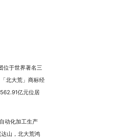
团位于世界著名三
，「北大荒」商标经
62.91亿元位居
地自动化加工生产
完达山，北大荒鸿